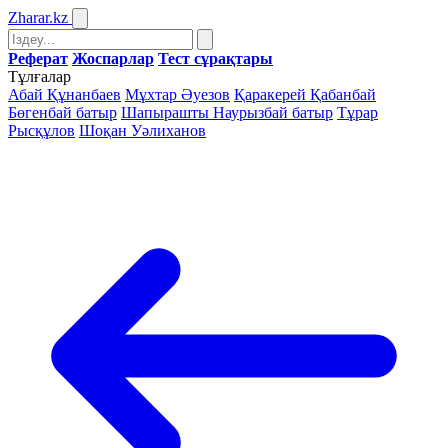
Zharar
.kz
Реферат
Жоспарлар
Тест сұрақтары
Тұлғалар
Абай Құнанбаев
Мұхтар Әуезов
Қаракерей Қабанбай
Бөгенбай батыр
Шапырашты Наурызбай батыр
Тұрар
Рысқұлов
Шоқан Уәлиханов