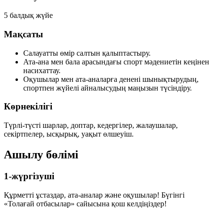
5 балдық жүйе
Мақсаты
Салауатты өмір салтын қалыптастыру.
Ата-ана мен бала арасындағы спорт мәдениетін кеңінен
насихаттау.
Оқушылар мен ата-аналарға денені шынықтырудың,
спортпен жүйелі айналысудың маңызын түсіндіру.
Көрнекілігі
Түрлі-түсті шарлар, доптар, кедергілер, жалаушалар,
секіртпелер, ысқырық, уақыт өлшеуіш.
Ашылу бөлімі
1-жүргізуші
Құрметті ұстаздар, ата-аналар және оқушылар! Бүгінгі
«Толағай отбасылар» сайысына қош келдіңіздер!