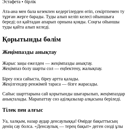
Эстафета • бірлік
Ата-ана мен бала кезекпен кедергілерден өтіп, секіртпемен ту
тұрған жерге барады. Туды алып келіп келесі ойыншыға
береді; ол қайтадан апарып орнына қояды. Соңғы ойыншы
туды қайта алып келеді.
Қорытынды бөлім
Жеңімпазды анықтау
Жарыс заңы ежелден — жеңімпазды анықтау.
Жеңімпаз болу шарты сол — еңбектену, жалықпау.
Біреу озса сайыста, біреу артта қалады.
Жеңілгендер ренжімей тараса — бізге жарасады.
Сайыс шарттарына сай қорытынды шығарылып, жеңімпаздар
анықталады. Марапаттау сөз әділқазылар алқасына беріледі.
Тілек пен алғыс
Уа, халқым, назар аудар денсаулыққа! Өмірде бақыттысың
денің сау болса. «Денсаулық — терең бақыт» деген сөзді ұлы