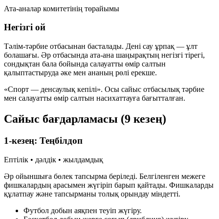
Ата-аналар комитетінің төрайымы
Негізгі ой
Тәлім-тәрбие отбасынан басталады. Дені сау ұрпақ — ұлт
болашағы. Әр отбасында ата-ана шаңырақтың негізгі тірегі,
сондықтан бала бойында салауатты өмір салтын
қалыптастыруда әке мен ананың рөлі ерекше.
«Спорт — денсаулық кепілі». Осы сайыс отбасылық тәрбие
мен салауатты өмір салтын насихаттауға бағытталған.
Сайыс бағдарламасы (9 кезең)
1-кезең: Теңбілдоп
Ептілік • дәлдік • жылдамдық
Әр ойыншыға бөлек тапсырма беріледі. Белгіленген межеге
фишкалардың арасымен жүгіріп барып қайтады. Фишкаларды
құлатпау және тапсырманы толық орындау міндетті.
Футбол добын аяқпен теуіп жүгіру.