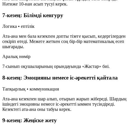
Нәтиже
10-нан асып
түсуі керек.
7-кезең: Білімді кенгуру
Логика • ептілік
Ата-ана мен бала кезекпен допты тізеге қысып, кедергілерден
секіріп өтеді. Межеге жеткен соң бір-бір математикалық есеп
шығарады.
Аралық нөмір
7-сынып оқушыларының орындауында «Жастар» биі.
8-кезең: Эмоцияны немесе іс-әрекетті қайтала
Тапқырлық • коммуникация
Ата-ана кезекпен шар алып, отырып жарып жібереді. Шардың
ішіндегі эмоцияны немесе іс-әрекетті ыммен түсіндіреді.
Кезектегі ата-ана оны табуы керек.
9-кезең: Жеңіске жету