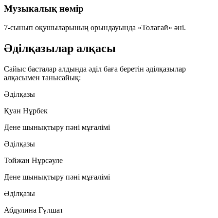
Музыкалық нөмір
7-сынып оқушыларының орындауында «Толағай» әні.
Әділқазылар алқасы
Сайыс басталар алдында әділ баға беретін әділқазылар
алқасымен танысайық:
Әділқазы
Қуан Нұрбек
Дене шынықтыру пәні мұғалімі
Әділқазы
Тойжан Нұрсәуле
Дене шынықтыру пәні мұғалімі
Әділқазы
Абдулина Гүлшат