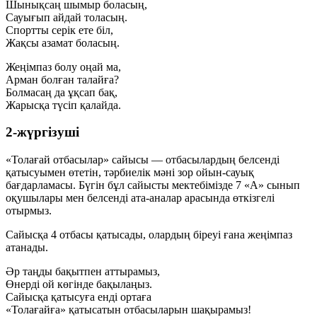
Шынықсаң шымыр боласың,
Сауығып айдай толасың.
Спортты серік ете біл,
Жақсы азамат боласың.
Жеңімпаз болу оңай ма,
Арман болған талайға?
Болмасаң да ұқсап бақ,
Жарысқа түсіп қалайда.
2-жүргізуші
«Толағай отбасылар» сайысы — отбасылардың белсенді
қатысуымен өтетін, тәрбиелік мәні зор ойын-сауық
бағдарламасы. Бүгін бұл сайысты мектебімізде 7 «А» сынып
оқушылары мен белсенді ата-аналар арасында өткізгелі
отырмыз.
Сайысқа
4 отбасы
қатысады, олардың
біреуі ғана
жеңімпаз
атанады.
Әр таңды бақытпен аттырамыз,
Өнерді ой көгінде бақылаңыз.
Сайысқа қатысуға енді ортаға
«Толағайға» қатысатын отбасыларын шақырамыз!