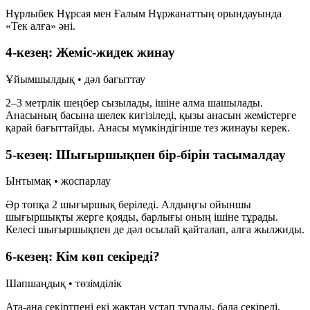
Нұрлыбек Нұрсая мен Ғалым Нұржанаттың орындауында
«Тек алға» әні.
4-кезең: Жеміс-жидек жинау
Ұйымшылдық • дәл бағыттау
2–3 метрлік шеңбер сызылады, ішіне алма шашылады.
Анасының басына шелек кигізіледі, қызы анасын жемістерге
қарай бағыттайды. Анасы мүмкіндігінше тез жинауы керек.
5-кезең: Шығыршықпен бір-бірін тасымалдау
Ынтымақ • жоспарлау
Әр топқа 2 шығыршық беріледі. Алдыңғы ойыншы
шығыршықты жерге қояды, барлығы оның ішіне тұрады.
Келесі шығыршықпен де дәл осылай қайталап, алға жылжиды.
6-кезең: Кім көп секіреді?
Шапшаңдық • төзімділік
Ата-ана секіртпені екі жақтан ұстап тұрады, бала секіреді.