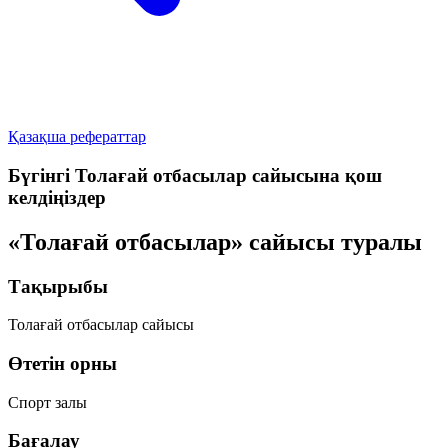
Қазақша рефераттар
Бүгінгі Толағай отбасылар сайысына қош
келдіңіздер
«Толағай отбасылар» сайысы туралы
Тақырыбы
Толағай отбасылар сайысы
Өтетін орны
Спорт залы
Бағалау