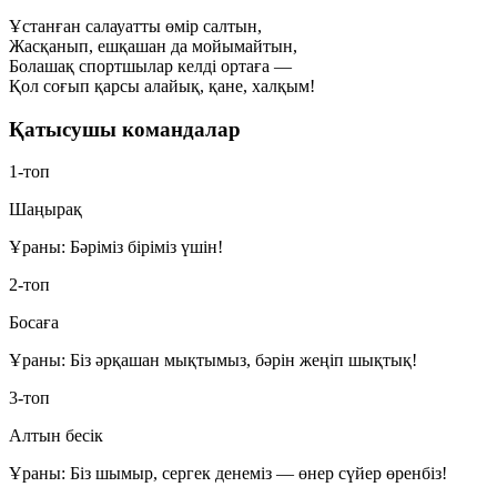
Ұстанған салауатты өмір салтын,
Жасқанып, ешқашан да мойымайтын,
Болашақ спортшылар келді ортаға —
Қол соғып қарсы алайық, қане, халқым!
Қатысушы командалар
1-топ
Шаңырақ
Ұраны:
Бәріміз біріміз үшін!
2-топ
Босаға
Ұраны:
Біз әрқашан мықтымыз, бәрін жеңіп шықтық!
3-топ
Алтын бесік
Ұраны:
Біз шымыр, сергек денеміз — өнер сүйер өренбіз!