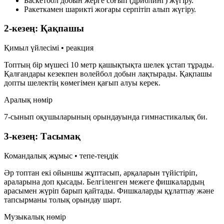
Баскетбол добын жерге соғып (дриблинг) жүгіру.
Ракеткамен шарикті жоғары серпітіп алып жүгіру.
2-кезең: Қақпашы
Қимыл үйлесімі • реакция
Топтың бір мүшесі 10 метр қашықтықта шелек ұстап тұрады.
Қалғандары кезекпен волейбол добын лақтырады. Қақпашы
допты шелектің көмегімен қағып алуы керек.
Аралық нөмір
7-сынып оқушыларының орындауында гимнастикалық би.
3-кезең: Тасымақ
Командалық жұмыс • тепе-теңдік
Әр топтан екі ойыншы жұптасып, арқаларын түйістіріп,
араларына доп қысады. Белгіленген межеге фишкалардың
арасымен жүріп барып қайтады. Фишкаларды құлатпау және
тапсырманы толық орындау шарт.
Музыкалық нөмір