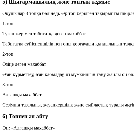
5) Шығармашылық және топтық жұмыс
Оқушылар 3 топқа бөлінеді. Әр топ берілген тақырыпты пікірл
1-топ
Туған жер мен табиғатқа деген махаббат
Табиғатқа сүйіспеншілік пен оны қорғаудың құндылығын талқы
2-топ
Өзіңе деген махаббат
Өзін құрметтеу, өзін қабылдау, өз мүмкіндігін тану жайлы ой бөл
3-топ
Алғашқы махаббат
Сезімнің тазалығы, жауапкершілік және сыйластық туралы әңгі
6) Топпен ән айту
Ән:
«Алғашқы махаббат»