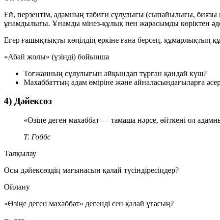
Ей, перзентім, адамның табиғи сұлулығы (сыпайылығы, биязы 
ұнамдылығы. Ұнамды мінез-құлық пен жарасымды көріктен әде
Егер ғашықтықты көңілдің еркіне ғана берсең, құмарлықтың құ
«Абай жолы» (үзінді) бойынша
Тоғжанның сұлулығын айқындап тұрған қандай күш?
Махаббаттың адам өміріне және айналасындағыларға әсер
4) Дәйексөз
«Өзіңе деген махаббат — тамаша нәрсе, өйткені ол адамның
Т. Гоббс
Талқылау
Осы дәйексөздің мағынасын қалай түсіндіресіңдер?
Ойлану
«Өзіңе деген махаббат» дегенді сен қалай ұғасың?