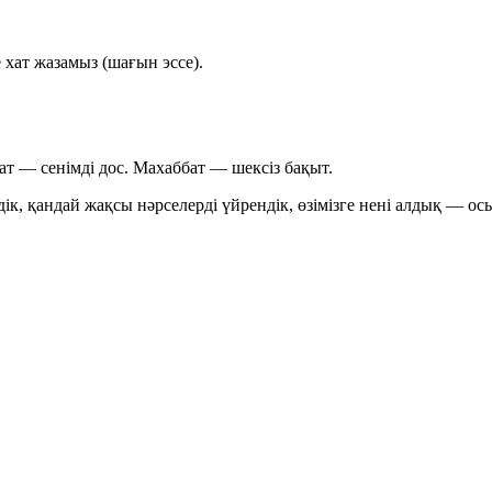
 хат жазамыз (шағын эссе).
ат — сенімді дос. Махаббат — шексіз бақыт.
дік, қандай жақсы нәрселерді үйрендік, өзімізге нені алдық — ос