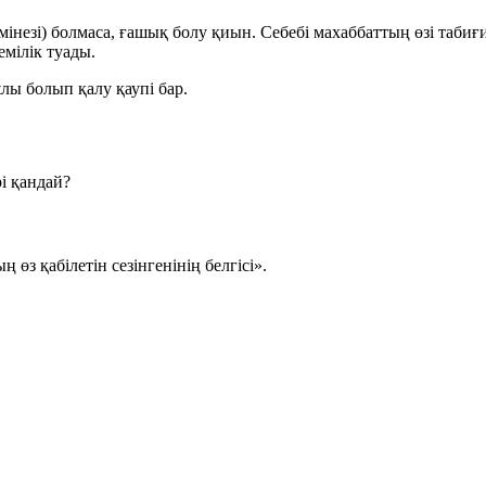
мінезі) болмаса, ғашық болу қиын. Себебі махаббаттың өзі таб
мілік туады.
лы болып қалу қаупі бар.
і қандай?
 өз қабілетін сезінгенінің белгісі».