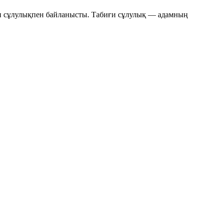
иғи сұлулықпен байланысты. Табиғи сұлулық — адамның