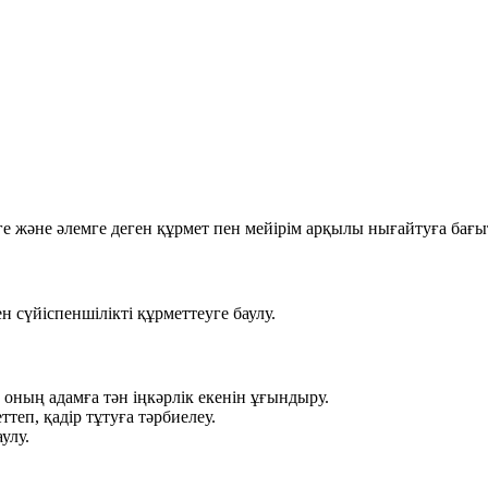
еге және әлемге деген құрмет пен мейірім арқылы нығайтуға бағы
н сүйіспеншілікті құрметтеуге баулу.
 оның адамға тән іңкәрлік екенін ұғындыру.
теп, қадір тұтуға тәрбиелеу.
улу.