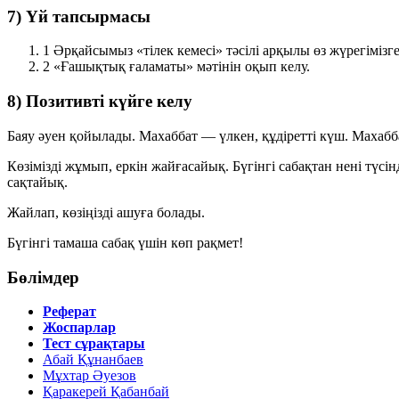
7) Үй тапсырмасы
1
Әрқайсымыз «тілек кемесі» тәсілі арқылы өз жүрегімізге
2
«Ғашықтық ғаламаты» мәтінін оқып келу.
8) Позитивті күйге келу
Баяу әуен қойылады. Махаббат — үлкен, құдіретті күш. Махабб
Көзімізді жұмып, еркін жайғасайық. Бүгінгі сабақтан нені түсін
сақтайық.
Жайлап, көзіңізді ашуға болады.
Бүгінгі тамаша сабақ үшін көп рақмет!
Бөлімдер
Реферат
Жоспарлар
Тест сұрақтары
Абай Құнанбаев
Мұхтар Әуезов
Қаракерей Қабанбай