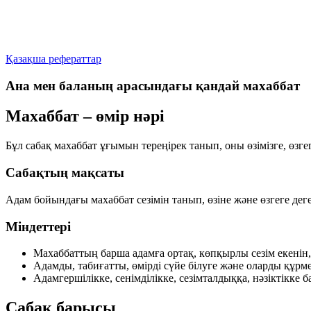
Қазақша рефераттар
Ана мен баланың арасындағы қандай махаббат
Махаббат – өмір нәрі
Бұл сабақ махаббат ұғымын тереңірек танып, оны өзімізге, өзг
Сабақтың мақсаты
Адам бойындағы махаббат сезімін танып, өзіне және өзгеге деге
Міндеттері
Махаббаттың барша адамға ортақ, көпқырлы сезім екенін,
Адамды, табиғатты, өмірді сүйе білуге және оларды құрмет
Адамгершілікке, сенімділікке, сезімталдыққа, нәзіктікке ба
Сабақ барысы