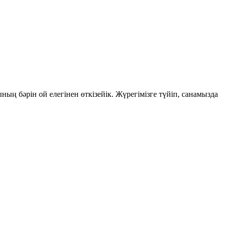
ының бәрін ой елегінен өткізейік. Жүрегімізге түйіп, санамызда