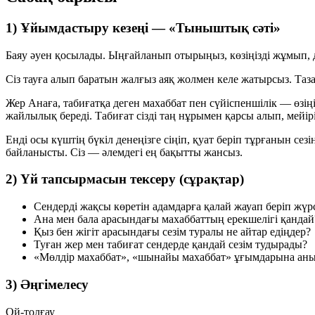
1) Ұйымдастыру кезеңі — «Тыныштық сәті»
Баяу әуен қосылады. Ыңғайланып отырыңыз, көзіңізді жұмып, д
Сіз тауға алып баратын жалғыз аяқ жолмен келе жатырсыз. Таза а
Жер Анаға, табиғатқа деген махаббат пен сүйіспеншілік — өзі
жайлылық береді. Табиғат сізді таң нұрымен қарсы алып, мейі
Енді осы күштің бүкіл денеңізге сіңіп, қуат беріп тұрғанын се
байланысты. Сіз — әлемдегі ең бақытты жансыз.
2) Үй тапсырмасын тексеру (сұрақтар)
Сендерді жақсы көретін адамдарға қалай жауап беріп жүр
Ана мен бала арасындағы махаббаттың ерекшелігі қандай
Қыз бен жігіт арасындағы сезім туралы не айтар едіңдер?
Туған жер мен табиғат сендерде қандай сезім тудырады?
«Мөлдір махаббат», «шынайы махаббат» ұғымдарына аны
3) Әңгімелесу
Ой-толғау