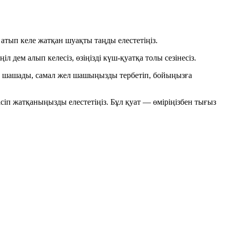
атып келе жатқан шуақты таңды елестетіңіз.
 дем алып келесіз, өзіңізді күш-қуатқа толы сезінесіз.
уле шашады, самал жел шашыңызды тербетіп, бойыңызға
лісіп жатқаныңызды елестетіңіз. Бұл қуат — өміріңізбен тығыз