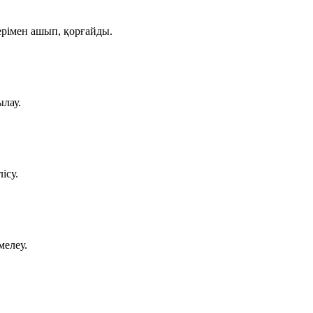
ерімен ашып, қорғайды.
лау.
ісу.
мелеу.