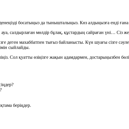
енеңізді босатыңыз да тынышталыңыз. Көз алдыңызға енді ғана 
уа, салдырлаған мөлдір бұлақ, құстардың сайраған үні… Сіз жеңіл
ңізге деген махаббатпен тығыз байланысты. Күн шуағы сізге сә
рімін сыйлайды.
зініңіз. Сол қуатты өзіңізге жақын адамдармен, достарыңызбен бө
сіңдер?
?
қтама беріңдер.