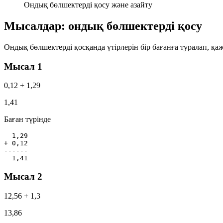
Ондық бөлшектерді қосу және азайту
Мысалдар: ондық бөлшектерді қосу
Ондық бөлшектерді қосқанда
үтірлерін бір бағанға
туралап, қа
Мысал 1
0,12 + 1,29
1,41
Баған түрінде
  1,29

+ 0,12

------

  1,41
Мысал 2
12,56 + 1,3
13,86