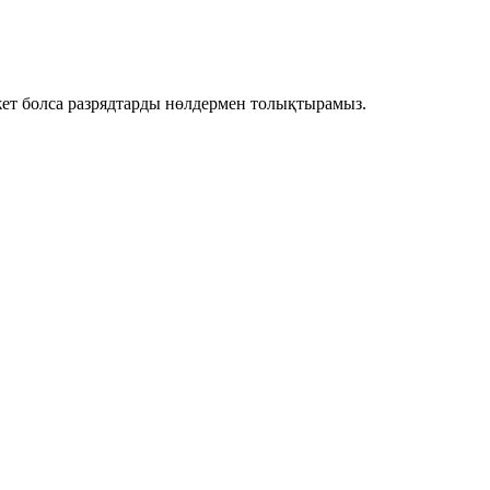
жет болса разрядтарды
нөлдермен толықтырамыз
.