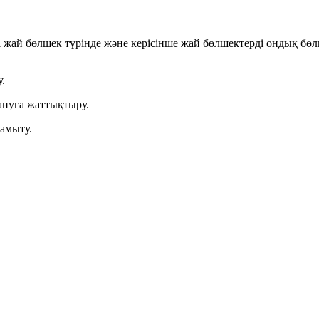
і жай бөлшек түрінде және керісінше жай бөлшектерді ондық бө
.
ануға жаттықтыру.
амыту.