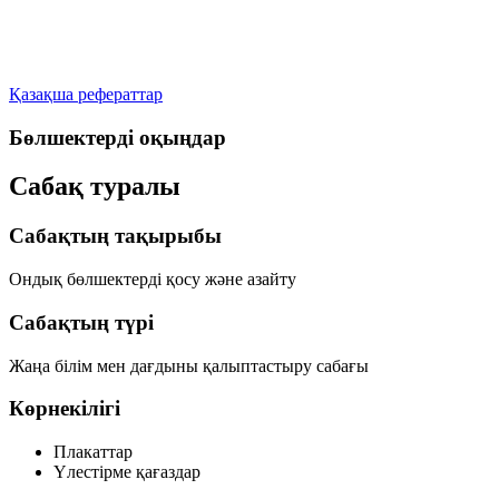
Қазақша рефераттар
Бөлшектерді оқыңдар
Сабақ туралы
Сабақтың тақырыбы
Ондық бөлшектерді қосу және азайту
Сабақтың түрі
Жаңа білім мен дағдыны қалыптастыру сабағы
Көрнекілігі
Плакаттар
Үлестірме қағаздар