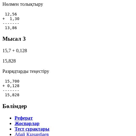
Нөлмен толықтыру
 12,56

+  1,30

-------

 13,86
Мысал 3
15,7 + 0,128
15,828
Разрядтарды теңестіру
 15,700

+ 0,128

-------

 15,828
Бөлімдер
Реферат
Жоспарлар
Тест сұрақтары
Абай Құнанбаев