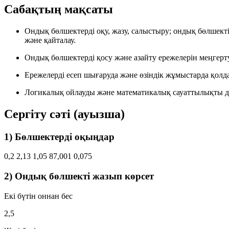
Сабақтың мақсаты
Ондық бөлшектерді оқу, жазу, салыстыру; ондық бөлшект
және қайталау.
Ондық бөлшектерді қосу және азайту ережелерін меңгерту
Ережелерді есеп шығаруда және өзіндік жұмыстарда қолд
Логикалық ойлауды және математикалық сауаттылықты д
Сергіту сәті (ауызша)
1) Бөлшектерді оқыңдар
0,2
2,13
1,05
87,001
0,075
2) Ондық бөлшекті жазып көрсет
Екі бүтін оннан бес
2,5