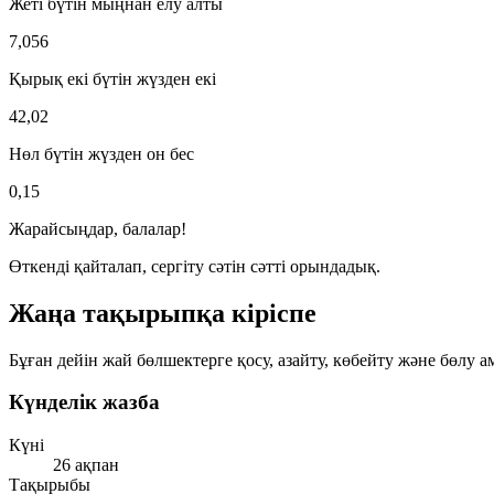
Жеті бүтін мыңнан елу алты
7,056
Қырық екі бүтін жүзден екі
42,02
Нөл бүтін жүзден он бес
0,15
Жарайсыңдар, балалар!
Өткенді қайталап, сергіту сәтін сәтті орындадық.
Жаңа тақырыпқа кіріспе
Бұған дейін жай бөлшектерге
қосу, азайту, көбейту және бөлу
ам
Күнделік жазба
Күні
26 ақпан
Тақырыбы