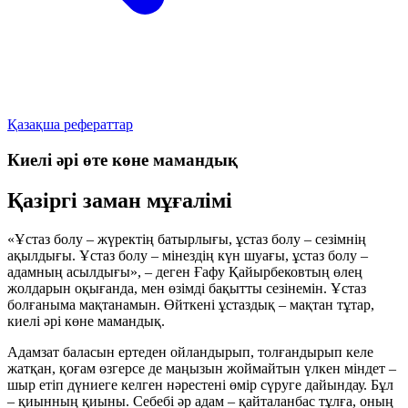
Қазақша рефераттар
Киелі әрі өте көне мамандық
Қазіргі заман мұғалімі
«Ұстаз болу – жүректің батырлығы, ұстаз болу – сезімнің
ақылдығы. Ұстаз болу – мінездің күн шуағы, ұстаз болу –
адамның асылдығы», – деген Ғафу Қайырбековтың өлең
жолдарын оқығанда, мен өзімді бақытты сезінемін. Ұстаз
болғаныма мақтанамын. Өйткені ұстаздық – мақтан тұтар,
киелі әрі көне мамандық.
Адамзат баласын ертеден ойландырып, толғандырып келе
жатқан, қоғам өзгерсе де маңызын жоймайтын үлкен міндет –
шыр етіп дүниеге келген нәрестені өмір сүруге дайындау. Бұл
– қиынның қиыны. Себебі әр адам – қайталанбас тұлға, оның