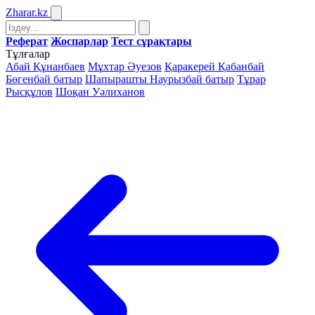
Zharar
.kz
Реферат
Жоспарлар
Тест сұрақтары
Тұлғалар
Абай Құнанбаев
Мұхтар Әуезов
Қаракерей Қабанбай
Бөгенбай батыр
Шапырашты Наурызбай батыр
Тұрар
Рысқұлов
Шоқан Уәлиханов