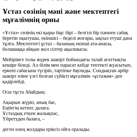
Ұстаз сөзінің мәні және мектептегі
мұғалімнің орны
«Ұстаз» сөзінің екі қыры бар: бірі – белгілі бір пәннен сабақ
беретін оқытушы, екіншісі – беделі жоғары, ықпал етуші дана
тұлға. Мектептегі ұстаз – баланың екінші ата-анасы,
болашаққа айқын жол сілтер ақылшысы.
Мейірімге толы жүрек шәкірт бойындағы талай ағаттықты
кешіре біледі. Ал білім мен парасат кейде тентекті жуасытып,
еркені сабасына түсіріп, тәртіпке баулиды. Сондықтан әрбір
шәкірт өзіне үлгі болған сүйікті мұғалімін «ұстазым» деп
қадірлейді.
Осы тұста Абайдың:
Ақырын жүріп, анық бас,
Еңбегің кетпес далаға.
Ұстаздық еткен жалықпас,
Үйретуден балаға, –
деген өлең жолдары еріксіз ойға оралады.