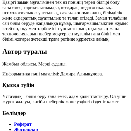
Қазіргі заман мұғалімінен тек өз пәнінің терең білгірі болу
ғана емес, тарихи-танымдық көзқарас, педагогикалық-
психологиялық сауаттылық, саяси-экономикалық білімділік
және ақпараттық сауаттылық та талап етіледі. Заман талабына
сай білім беруде жаңалыққа құмар, шығармашылықпен жұмыс
істейтін, оқу мен тәрбие ісін ұштастырып, оқытудың жаңа
технологияларын шебер меңгерген мұғалім ғана білігі мен
білімі жоғары жетекші тұлға ретінде құрметке лайық.
Автор туралы
Жамбыл облысы, Меркі ауданы.
Информатика пәні мұғалімі:
Дамира Алимқұлова
.
Қысқа түйін
Ұстаздық – білім беру ғана емес, адам қалыптастыру. Ол үшін
жүрек жылуы, кәсіби шеберлік және үздіксіз ізденіс қажет.
Бөлімдер
Реферат
Жоспарлар