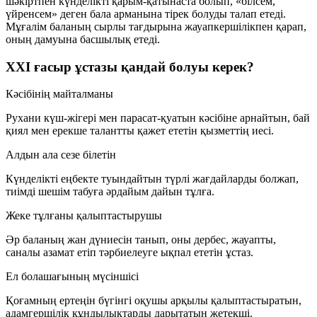
шәкіртпен күнделікті қарым-қатынаста болып, «білсем,
үйренсем» деген бала арманына тірек болуды талап етеді.
Мұғалім баланың сырлы тағдырына жауапкершілікпен қарап,
оның дамуына басшылық етеді.
ХХІ ғасыр ұстазы қандай болуы керек?
Кәсібінің майталманы
Рухани күш-жігері мен парасат-қуатын кәсібіне арнайтын, бай
қиял мен ерекше талантты қажет ететін қызметтің иесі.
Алдын ала сезе білетін
Күнделікті еңбекте туындайтын түрлі жағдайларды болжап,
тиімді шешім табуға әрдайым дайын тұлға.
Жеке тұлғаны қалыптастырушы
Әр баланың жан дүниесін танып, оны дербес, жауапты,
саналы азамат етіп тәрбиелеуге ықпал ететін ұстаз.
Ел болашағының мүсіншісі
Қоғамның ертеңін бүгінгі оқушы арқылы қалыптастыратын,
адамгершілік құндылықтарды дарытатын жетекші.