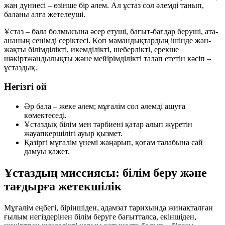
жан дүниесі – өзінше бір әлем. Ал ұстаз сол әлемді танып,
баланы алға жетелеуші.
Ұстаз – бала болмысына әсер етуші, бағыт-бағдар беруші, ата-
ананың сенімді серіктесі. Көп мамандықтардың ішінде жан-
жақты білімділікті, икемділікті, шеберлікті, ерекше
шәкіртжандылықты және мейірімділікті талап ететін кәсіп –
ұстаздық.
Негізгі ой
Әр бала – жеке әлем; мұғалім сол әлемді ашуға
көмектеседі.
Ұстаздық білім мен тәрбиені қатар алып жүретін
жауапкершілігі ауыр қызмет.
Қазіргі мұғалім үнемі жаңарып, қоғам талабына сай
дамуы қажет.
Ұстаздың миссиясы: білім беру және
тағдырға жетекшілік
Мұғалім еңбегі, біріншіден, адамзат тарихында жинақталған
ғылым негіздерінен білім беруге бағытталса, екіншіден,