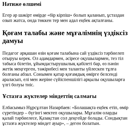
Нәтиже өлшемі
Егер әр шәкірт өмірде «бір кірпіш» болып қаланып, ұстаздан
озып жатса, онда төккен тер мен адал еңбек ақталғаны.
Қоғам талабы және мұғалімнің үздіксіз
дамуы
Педагог әрқашан өзін қоғам талабына сай үздіксіз тәрбиелеп
отыруы керек. Ол адамдармен, әсіресе оқушылармен, тез тіл
табыса білетін, ұйымдастырушылық қабілеті бар, өз пәнін
жетік меңгерген, тәжірибесі мен таланты үйлескен тұлға
болғаны абзал. Сонымен қатар қоғамдық өмірге белсенді
араласып, елі мен жеріне сүйіспеншілігі арқылы оқушыларға
үлгі болуы тиіс.
Ұстазға жүктелер міндеттің салмағы
Елбасымыз Нұрсұлтан Назарбаев: «Болашақта еңбек етіп, өмір
сүретіндер – бүгінгі мектеп оқушылары. Мұғалім оларды
қалай тәрбиелесе, Қазақстан сол деңгейде болады. Сондықтан
ұстазға жүктелер міндет ауыр», – деген болатын.