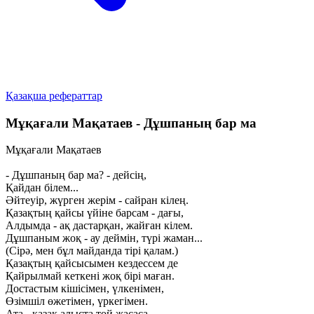
Қазақша рефераттар
Мұқағали Мақатаев - Дұшпаның бар ма
Мұқағали Мақатаев
- Дұшпаның бар ма? - дейсің,
Қайдан білем...
Әйтеуір, жүрген жерім - сайран кілең.
Қазақтың қайсы үйіне барсам - дағы,
Алдымда - ақ дастарқан, жайған кілем.
Дұшпаным жоқ - ау деймін, түрі жаман...
(Сірә, мен бұл майданда тірі қалам.)
Қазақтың қайсысымен кездессем де
Қайрылмай кеткені жоқ бірі маған.
Достастым кішісімен, үлкенімен,
Өзімшіл өжетімен, үркегімен.
Ата - қазақ алыста той жасаса,