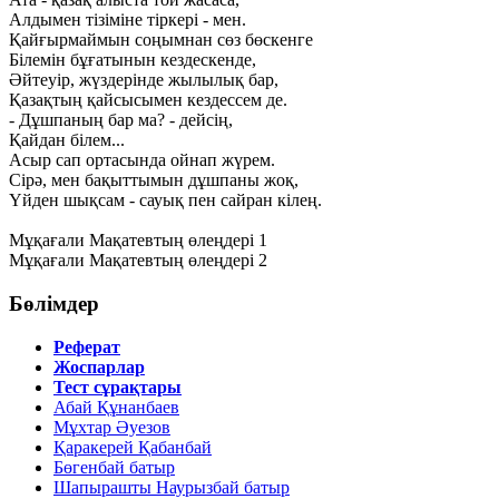
Алдымен тізіміне тіркері - мен.
Қайғырмаймын соңымнан сөз бөскенге
Білемін бұғатынын кездескенде,
Әйтеуір, жүздерінде жылылық бар,
Қазақтың қайсысымен кездессем де.
- Дұшпаның бар ма? - дейсің,
Қайдан білем...
Асыр caп ортасында ойнап жүрем.
Сірә, мен бақыттымын дұшпаны жоқ,
Үйден шықсам - сауық пен сайран кілең.
Мұқағали Мақатевтың өлеңдері 1
Мұқағали Мақатевтың өлеңдері 2
Бөлімдер
Реферат
Жоспарлар
Тест сұрақтары
Абай Құнанбаев
Мұхтар Әуезов
Қаракерей Қабанбай
Бөгенбай батыр
Шапырашты Наурызбай батыр