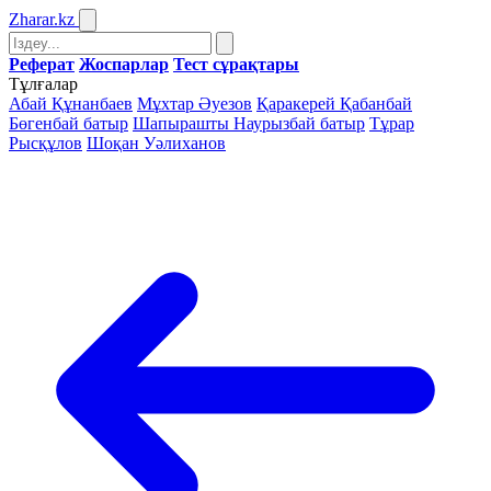
Zharar
.kz
Реферат
Жоспарлар
Тест сұрақтары
Тұлғалар
Абай Құнанбаев
Мұхтар Әуезов
Қаракерей Қабанбай
Бөгенбай батыр
Шапырашты Наурызбай батыр
Тұрар
Рысқұлов
Шоқан Уәлиханов