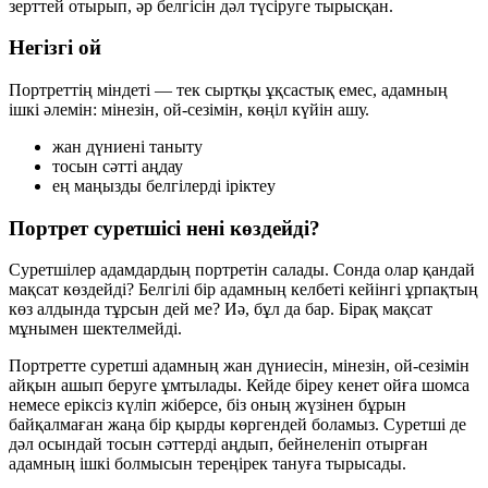
зерттей отырып, әр белгісін дәл түсіруге тырысқан.
Негізгі ой
Портреттің міндеті — тек сыртқы ұқсастық емес, адамның
ішкі әлемін: мінезін, ой-сезімін, көңіл күйін ашу.
жан дүниені таныту
тосын сәтті аңдау
ең маңызды белгілерді іріктеу
Портрет суретшісі нені көздейді?
Суретшілер адамдардың портретін салады. Сонда олар қандай
мақсат көздейді? Белгілі бір адамның келбеті кейінгі ұрпақтың
көз алдында тұрсын дей ме? Иә, бұл да бар. Бірақ мақсат
мұнымен шектелмейді.
Портретте суретші адамның жан дүниесін, мінезін, ой-сезімін
айқын ашып беруге ұмтылады. Кейде біреу кенет ойға шомса
немесе еріксіз күліп жіберсе, біз оның жүзінен бұрын
байқалмаған жаңа бір қырды көргендей боламыз. Суретші де
дәл осындай тосын сәттерді аңдып, бейнеленіп отырған
адамның ішкі болмысын тереңірек тануға тырысады.