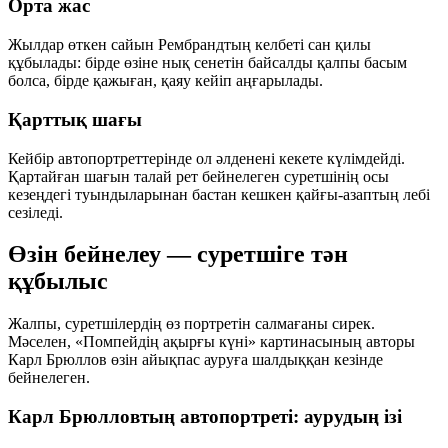
Орта жас
Жылдар өткен сайын Рембрандтың келбеті сан қилы
құбылады: бірде өзіне нық сенетін байсалды қалпы басым
болса, бірде қажыған, қаяу кейіп аңғарылады.
Қарттық шағы
Кейбір автопортреттерінде ол әлденені кекете күлімдейді.
Қартайған шағын талай рет бейнелеген суретшінің осы
кезеңдегі туындыларынан бастан кешкен қайғы-азаптың лебі
сезіледі.
Өзін бейнелеу — суретшіге тән
құбылыс
Жалпы, суретшілердің өз портретін салмағаны сирек.
Мәселен, «Помпейдің ақырғы күні» картинасының авторы
Карл Брюллов өзін айықпас ауруға шалдыққан кезінде
бейнелеген.
Карл Брюлловтың автопортреті: аурудың ізі