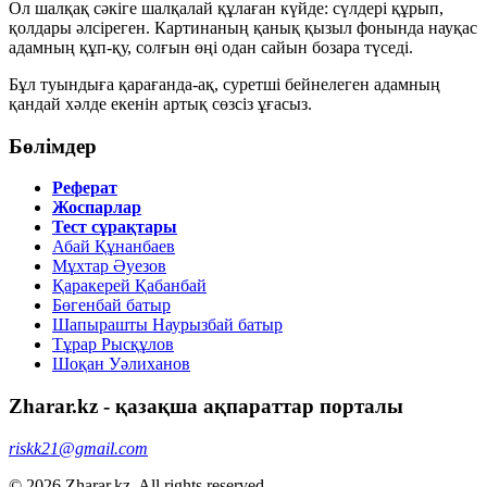
Ол шалқақ сәкіге шалқалай құлаған күйде: сүлдері құрып,
қолдары әлсіреген. Картинаның қанық қызыл фонында науқас
адамның құп-қу, солғын өңі одан сайын бозара түседі.
Бұл туындыға қарағанда-ақ, суретші бейнелеген адамның
қандай хәлде екенін артық сөзсіз ұғасыз.
Бөлімдер
Реферат
Жоспарлар
Тест сұрақтары
Абай Құнанбаев
Мұхтар Әуезов
Қаракерей Қабанбай
Бөгенбай батыр
Шапырашты Наурызбай батыр
Тұрар Рысқұлов
Шоқан Уәлиханов
Zharar.kz - қазақша ақпараттар порталы
riskk21@gmail.com
© 2026 Zharar.kz. All rights reserved.