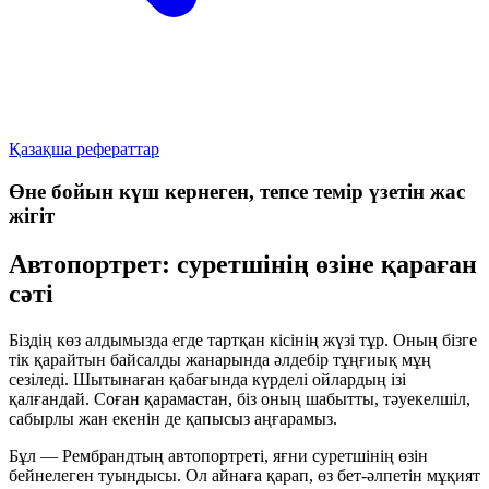
Қазақша рефераттар
Өне бойын күш кернеген, тепсе темір үзетін жас
жігіт
Автопортрет: суретшінің өзіне қараған
сәті
Біздің көз алдымызда егде тартқан кісінің жүзі тұр. Оның бізге
тік қарайтын байсалды жанарында әлдебір тұңғиық мұң
сезіледі. Шытынаған қабағында күрделі ойлардың ізі
қалғандай. Соған қарамастан, біз оның шабытты, тәуекелшіл,
сабырлы жан екенін де қапысыз аңғарамыз.
Бұл — Рембрандтың автопортреті, яғни суретшінің өзін
бейнелеген туындысы. Ол айнаға қарап, өз бет-әлпетін мұқият