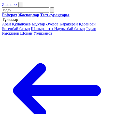
Zharar
.kz
Реферат
Жоспарлар
Тест сұрақтары
Тұлғалар
Абай Құнанбаев
Мұхтар Әуезов
Қаракерей Қабанбай
Бөгенбай батыр
Шапырашты Наурызбай батыр
Тұрар
Рысқұлов
Шоқан Уәлиханов