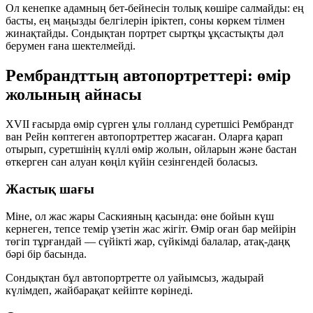
Ол кенепке адамның бет-бейнесін толық көшіре салмайды: ең
басты, ең маңызды белгілерін іріктеп, соны көркем тілмен
жинақтайды. Сондықтан портрет сыртқы ұқсастықты дәл
берумен ғана шектелмейді.
Рембрандттың автопортреттері: өмір
жолының айнасы
XVII ғасырда өмір сүрген ұлы голланд суретшісі Рембрандт
ван Рейн көптеген автопортреттер жасаған. Оларға қарап
отырып, суретшінің күллі өмір жолын, ойларын және бастан
өткерген сан алуан көңіл күйін сезінгендей боласыз.
Жастық шағы
Міне, ол жас жары Саскияның қасында: өне бойын күш
кернеген, тепсе темір үзетін жас жігіт. Өмір оған бар мейірін
төгіп тұрғандай — сүйікті жар, сүйкімді балалар, атақ-даңқ
бәрі бір басында.
Сондықтан бұл автопортретте ол уайымсыз, жадырай
күлімдеп, жайбарақат кейіпте көрінеді.