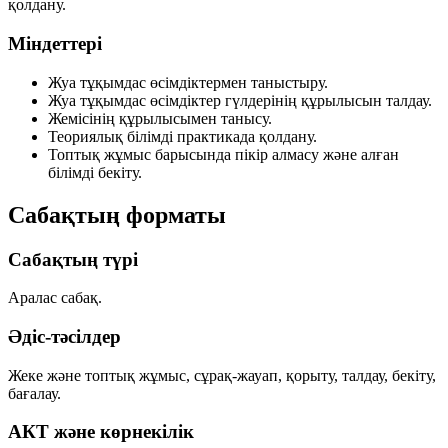
қолдану.
Міндеттері
Жуа тұқымдас өсімдіктермен таныстыру.
Жуа тұқымдас өсімдіктер гүлдерінің құрылысын талдау.
Жемісінің құрылысымен танысу.
Теориялық білімді практикада қолдану.
Топтық жұмыс барысында пікір алмасу және алған
білімді бекіту.
Сабақтың форматы
Сабақтың түрі
Аралас сабақ.
Әдіс-тәсілдер
Жеке және топтық жұмыс, сұрақ-жауап, қорыту, талдау, бекіту,
бағалау.
АКТ және көрнекілік