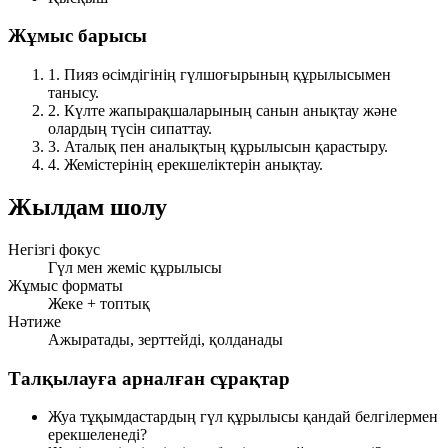
Жұмыс барысы
1.
Пияз өсімдігінің гүлшоғырының құрылысымен
танысу.
2.
Күлте жапырақшаларының санын анықтау және
олардың түсін сипаттау.
3.
Аталық пен аналықтың құрылысын қарастыру.
4.
Жемістерінің ерекшеліктерін анықтау.
Жылдам шолу
Негізгі фокус
Гүл мен жеміс құрылысы
Жұмыс форматы
Жеке + топтық
Нәтиже
Ажыратады, зерттейді, қолданады
Талқылауға арналған сұрақтар
Жуа тұқымдастардың гүл құрылысы қандай белгілермен
ерекшеленеді?