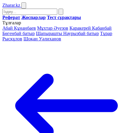
Zharar
.kz
Реферат
Жоспарлар
Тест сұрақтары
Тұлғалар
Абай Құнанбаев
Мұхтар Әуезов
Қаракерей Қабанбай
Бөгенбай батыр
Шапырашты Наурызбай батыр
Тұрар
Рысқұлов
Шоқан Уәлиханов