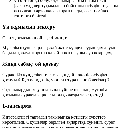
3
Төрт топқа бөлу: оқушыларға өткен тақырып
(лалагүлділер тұқымдасы) бойынша өсімдік атаулары
жазылған карточкалар таратылады, соған сәйкес
топтарға бірігеді.
Үй жұмысын тексеру
Сын тұрғысынан ойлау: 4 минут
Мұғалім оқушылардың жай және күрделі сұрақ қоя алуын
бақылап, жауаптарына қарай нақтылаушы сұрақтар қояды.
Жаңа сабақ: ой қозғау
Сұрақ:
Біз күнделікті тағамға қандай көкөніс өсімдікті
қосамыз? Бұл өсімдіктің маңызы туралы не білесіздер?
Оқушылардың жауаптарына сүйене отырып, мұғалім
қосымша сұрақтар арқылы талқылауды тереңдетеді.
1-тапсырма
Интерактивті тақтадан тақырыпқа қатысты суреттер
көрсетіледі. Оқушылар берілген ақпаратқа сүйеніп, сурет
бойынша шағын ертегі құрастырады және постер әзірлейді.