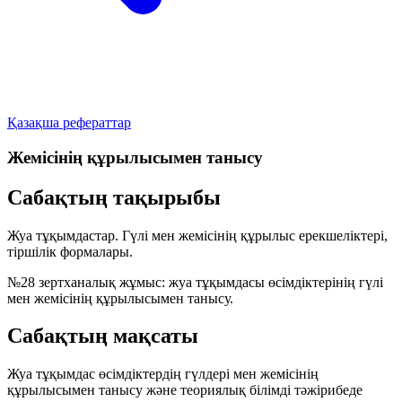
Қазақша рефераттар
Жемісінің құрылысымен танысу
Сабақтың тақырыбы
Жуа тұқымдастар.
Гүлі мен жемісінің құрылыс ерекшеліктері,
тіршілік формалары.
№28 зертханалық жұмыс:
жуа тұқымдасы өсімдіктерінің гүлі
мен жемісінің құрылысымен танысу.
Сабақтың мақсаты
Жуа тұқымдас өсімдіктердің гүлдері мен жемісінің
құрылысымен танысу және теориялық білімді тәжірибеде