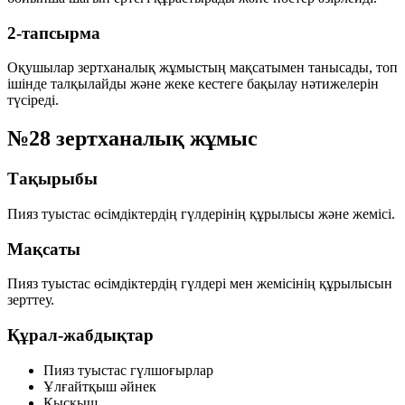
2-тапсырма
Оқушылар зертханалық жұмыстың мақсатымен танысады, топ
ішінде талқылайды және жеке кестеге бақылау нәтижелерін
түсіреді.
№28 зертханалық жұмыс
Тақырыбы
Пияз туыстас өсімдіктердің гүлдерінің құрылысы және жемісі.
Мақсаты
Пияз туыстас өсімдіктердің гүлдері мен жемісінің құрылысын
зерттеу.
Құрал-жабдықтар
Пияз туыстас гүлшоғырлар
Ұлғайтқыш әйнек
Қысқыш