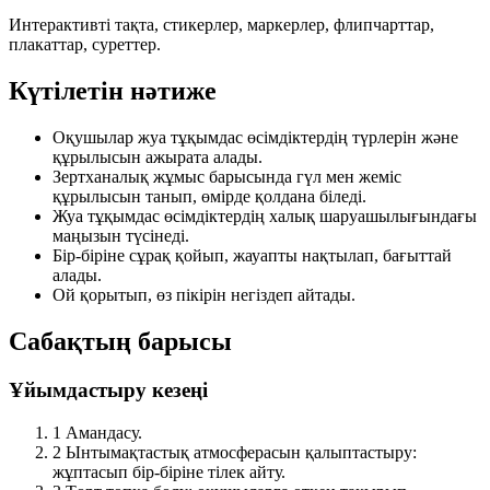
Интерактивті тақта, стикерлер, маркерлер, флипчарттар,
плакаттар, суреттер.
Күтілетін нәтиже
Оқушылар жуа тұқымдас өсімдіктердің түрлерін және
құрылысын ажырата алады.
Зертханалық жұмыс барысында гүл мен жеміс
құрылысын танып, өмірде қолдана біледі.
Жуа тұқымдас өсімдіктердің халық шаруашылығындағы
маңызын түсінеді.
Бір-біріне сұрақ қойып, жауапты нақтылап, бағыттай
алады.
Ой қорытып, өз пікірін негіздеп айтады.
Сабақтың барысы
Ұйымдастыру кезеңі
1
Амандасу.
2
Ынтымақтастық атмосферасын қалыптастыру:
жұптасып бір-біріне тілек айту.