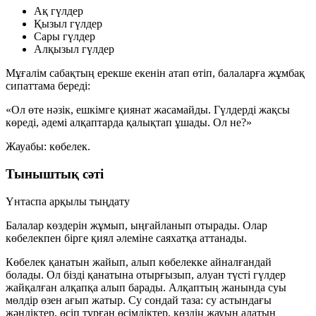
Ақ гүлдер
Қызыл гүлдер
Сары гүлдер
Алқызыл гүлдер
Мұғалім сабақтың ерекше екенін атап өтіп, балаларға жұмбақ
сипаттама береді:
«Ол өте нәзік, ешкімге қиянат жасамайды. Гүлдерді жақсы
көреді, әдемі алқаптарда қалықтап ұшады. Ол не?»
Жауабы: көбелек.
Тыныштық сәті
Үнтаспа арқылы тыңдату
Балалар көздерін жұмып, ыңғайланып отырады. Олар
көбелекпен бірге қиял әлеміне саяхатқа аттанады.
Көбелек қанатын жайып, алып көбелекке айналғандай
болады. Ол бізді қанатына отырғызып, алуан түсті гүлдер
жайқалған алқапқа алып барады. Алқаптың жанында суы
мөлдір өзен ағып жатыр. Су сондай таза: су астындағы
жәндіктер, өсіп тұрған өсімдіктер, көздің жауын алатын