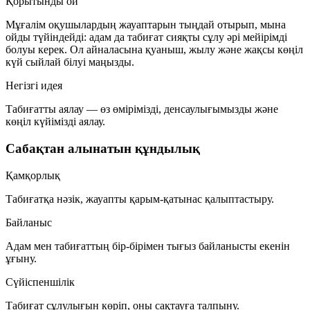
Қорытынды ой
Мұғалім оқушылардың жауаптарын тыңдай отырып, мына
ойды түйіндейді: адам да табиғат сияқты сұлу әрі мейірімді
болуы керек. Ол айналасына қуаныш, жылу және жақсы көңіл
күй сыйлай білуі маңызды.
Негізгі идея
Табиғатты аялау — өз өмірімізді, денсаулығымызды және
көңіл күйімізді аялау.
Сабақтан алынатын құндылық
Қамқорлық
Табиғатқа нәзік, жауапты қарым-қатынас қалыптастыру.
Байланыс
Адам мен табиғаттың бір-бірімен тығыз байланысты екенін
ұғыну.
Сүйіспеншілік
Табиғат сұлулығын көріп, оны сақтауға талпыну.