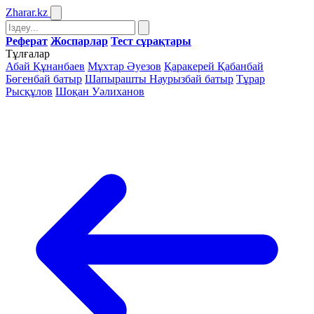
Zharar
.kz
Реферат
Жоспарлар
Тест сұрақтары
Тұлғалар
Абай Құнанбаев
Мұхтар Әуезов
Қаракерей Қабанбай
Бөгенбай батыр
Шапырашты Наурызбай батыр
Тұрар
Рысқұлов
Шоқан Уәлиханов