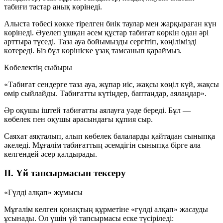
табиғи тастар анық көрінеді.
Алыста төбесі көкке тірелген биік таулар мен жарқыраған күн
көрінеді. Әуелеп ұшқан әсем құстар табиғат көркін одан әрі
арттыра түседі. Таза ауа бойымызды сергітіп, көңілімізді
көтереді. Біз бұл көрініске ұзақ тамсанып қараймыз.
Көбелектің сыбыры
«Табиғат сендерге таза ауа, жұпар иіс, жақсы көңіл күй, жақсы
өмір сыйлайды. Табиғатты күтіңдер, баптаңдар, аялаңдар».
Әр оқушы іштей табиғатты аялауға уәде береді. Бұл —
көбелек пен оқушы арасындағы құпия сыр.
Саяхат аяқталып, алып көбелек балаларды қайтадан сыныпқа
әкеледі. Мұғалім табиғаттың әсемдігін сыныпқа бірге ала
келгендей әсер қалдырады.
II. Үй тапсырмасын тексеру
«Гүлді алқап» жұмысы
Мұғалім келген қонақтың құрметіне «гүлді алқап» жасауды
ұсынады. Ол үшін үй тапсырмасы еске түсіріледі: