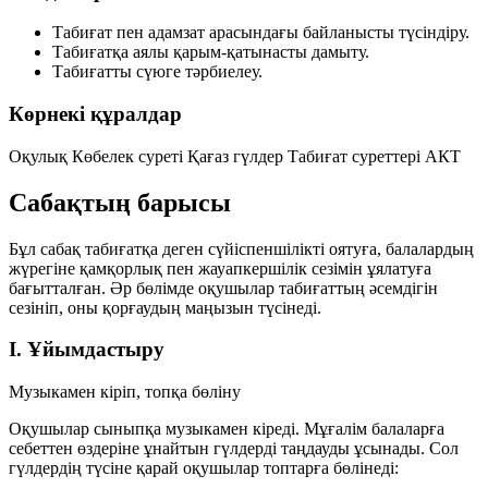
Табиғат пен адамзат арасындағы байланысты түсіндіру.
Табиғатқа аялы қарым-қатынасты дамыту.
Табиғатты сүюге тәрбиелеу.
Көрнекі құралдар
Оқулық
Көбелек суреті
Қағаз гүлдер
Табиғат суреттері
АКТ
Сабақтың барысы
Бұл сабақ табиғатқа деген сүйіспеншілікті оятуға, балалардың
жүрегіне қамқорлық пен жауапкершілік сезімін ұялатуға
бағытталған. Әр бөлімде оқушылар табиғаттың әсемдігін
сезініп, оны қорғаудың маңызын түсінеді.
I. Ұйымдастыру
Музыкамен кіріп, топқа бөліну
Оқушылар сыныпқа музыкамен кіреді. Мұғалім балаларға
себеттен өздеріне ұнайтын гүлдерді таңдауды ұсынады. Сол
гүлдердің түсіне қарай оқушылар топтарға бөлінеді: