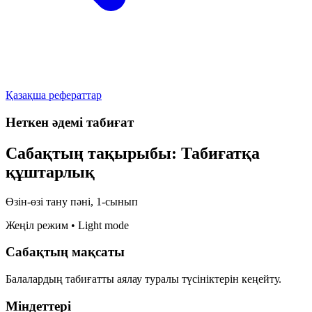
Қазақша рефераттар
Неткен әдемі табиғат
Сабақтың тақырыбы: Табиғатқа
құштарлық
Өзін-өзі тану пәні, 1-сынып
Жеңіл режим • Light mode
Сабақтың мақсаты
Балалардың табиғатты аялау туралы түсініктерін кеңейту.
Міндеттері