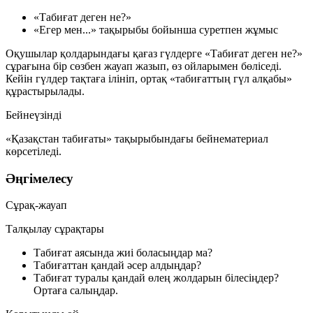
«Табиғат деген не?»
«Егер мен...» тақырыбы бойынша суретпен жұмыс
Оқушылар қолдарындағы қағаз гүлдерге «Табиғат деген не?»
сұрағына бір сөзбен жауап жазып, өз ойларымен бөліседі.
Кейін гүлдер тақтаға ілініп, ортақ «табиғаттың гүл алқабы»
құрастырылады.
Бейнеүзінді
«Қазақстан табиғаты» тақырыбындағы бейнематериал
көрсетіледі.
Әңгімелесу
Сұрақ-жауап
Талқылау сұрақтары
Табиғат аясында жиі боласыңдар ма?
Табиғаттан қандай әсер алдыңдар?
Табиғат туралы қандай өлең жолдарын білесіңдер?
Ортаға салыңдар.