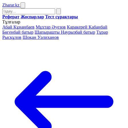
Zharar
.kz
Реферат
Жоспарлар
Тест сұрақтары
Тұлғалар
Абай Құнанбаев
Мұхтар Әуезов
Қаракерей Қабанбай
Бөгенбай батыр
Шапырашты Наурызбай батыр
Тұрар
Рысқұлов
Шоқан Уәлиханов