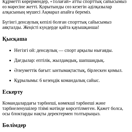
Құрметті көрермендер, «Толағай» атты спорттық сайысымыз
өз мәресіне жетті. Қорытынды сөз кезегін әділқазылар
алқасының мүшесі
Ақмарал апайға
береміз.
Бүгінгі денсаулық кепілі болған спорттық сайысымыз
аяқталды. Жеңісті күндерде қайта қауышқанша!
Қысқаша
Негізгі ой:
денсаулық — спорт арқылы
нығаяды.
Дағдылар:
ептілік, жылдамдық, шапшаңдық
.
Әлеуметтік бағыт:
ынтымақтастық, бірлескен қимыл
.
Құрылымы:
6 кезеңдік
командалық сайыс.
Ескерту
Командалардағы тәрбиеші, көмекші тәрбиеші және
тәрбиеленушілер тізімі мәтінде көрсетілмеген. Қажет болса,
осы блоктарды нақты деректермен толтырыңыз.
Бөлімдер