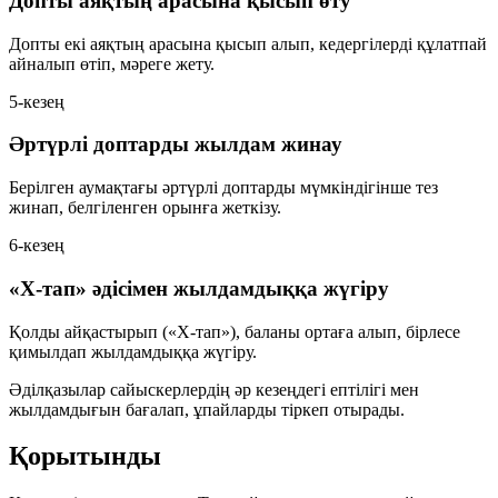
Допты аяқтың арасына қысып өту
Допты екі аяқтың арасына қысып алып, кедергілерді құлатпай
айналып өтіп, мәреге жету.
5-кезең
Әртүрлі доптарды жылдам жинау
Берілген аумақтағы әртүрлі доптарды мүмкіндігінше тез
жинап, белгіленген орынға жеткізу.
6-кезең
«Х-тап» әдісімен жылдамдыққа жүгіру
Қолды айқастырып («Х-тап»), баланы ортаға алып, бірлесе
қимылдап жылдамдыққа жүгіру.
Әділқазылар сайыскерлердің әр кезеңдегі ептілігі мен
жылдамдығын бағалап, ұпайларды тіркеп отырады.
Қорытынды