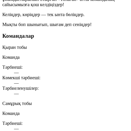
сайысымызға қош келдіңіздер!
Келіңдер, көріңдер — тек ынта бөліңдер.
Мықты боп шынығып, шығам деп сеніңдер!
Командалар
Қыран тобы
Команда
Тәрбиеші:
—
Көмекші тәрбиеші:
—
Тәрбиеленушілер:
—
Самұрық тобы
Команда
Тәрбиеші:
—