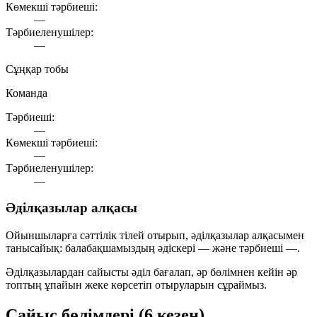
Көмекші тәрбиеші:
—
Тәрбиеленушілер:
—
Сұңқар тобы
Команда
Тәрбиеші:
—
Көмекші тәрбиеші:
—
Тәрбиеленушілер:
—
Әділқазылар алқасы
Ойыншыларға сәттілік тілей отырып, әділқазылар алқасымен
танысайық: балабақшамыздың әдіскері
—
және тәрбиеші
—
.
Әділқазылардан сайысты әділ бағалап, әр бөлімнен кейін әр
топтың ұпайын жеке көрсетіп отыруларын сұраймыз.
Сайыс бөлімдері (6 кезең)