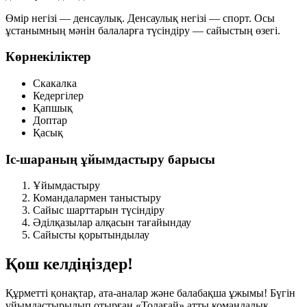
Өмір негізі — денсаулық.
Денсаулық негізі — спорт.
Осы
ұстанымның мәнін балаларға түсіндіру — сайыстың өзегі.
Көрнекіліктер
Скакалка
Кедергілер
Қапшық
Доптар
Қасық
Іс-шараның ұйымдастыру барысы
Ұйымдастыру
Командалармен таныстыру
Сайыс шарттарын түсіндіру
Әділқазылар алқасын тағайындау
Сайысты қорытындылау
Қош келдіңіздер!
Құрметті қонақтар, ата-аналар және балабақша ұжымы! Бүгін
ұйымдастырылып отырған «Толағай» атты командалық