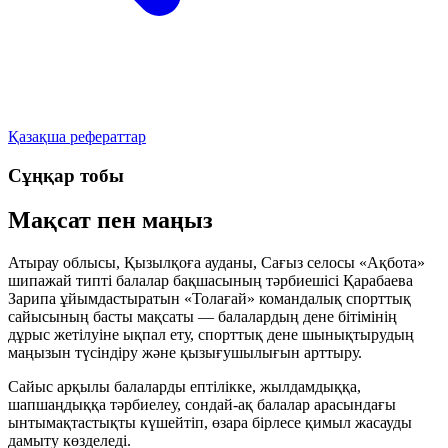
Қазақша рефераттар
Сұңқар тобы
Мақсат пен маңыз
Атырау облысы, Қызылқоға ауданы, Сағыз селосы «Ақбота»
шипажай типті балалар бақшасының тәрбиешісі Қарабаева
Зарипа ұйымдастыратын «Толағай» командалық спорттық
сайысының басты мақсаты — балалардың дене бітімінің
дұрыс жетілуіне ықпал ету, спорттық дене шынықтырудың
маңызын түсіндіру және қызығушылығын арттыру.
Сайыс арқылы балаларды
ептілікке, жылдамдыққа,
шапшаңдыққа
тәрбиелеу, сондай-ақ балалар арасындағы
ынтымақтастықты
күшейтіп, өзара бірлесе қимыл жасауды
дамыту көзделеді.