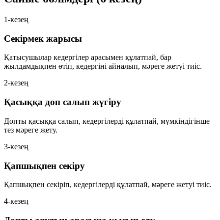
1-кезең
Секірмек жарысы
Қатысушылар кедергілер арасымен құлатпай, бар
жылдамдықпен өтіп, кедергіні айналып, мәреге жетуі тиіс.
2-кезең
Қасыққа доп салып жүгіру
Допты қасыққа салып, кедергілерді құлатпай, мүмкіндігінше
тез мәреге жету.
3-кезең
Қапшықпен секіру
Қапшықпен секіріп, кедергілерді құлатпай, мәреге жетуі тиіс.
4-кезең