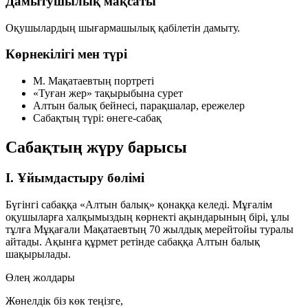
Дамытушылық мақсаты
Оқушылардың шығармашылық қабілетін дамыту.
Көрнекілігі мен түрі
М. Мақатаевтың портреті
«Туған жер» тақырыбына сурет
Алтын балық бейнесі, парақшалар, ережелер
Сабақтың түрі: өнеге-сабақ
Сабақтың жүру барысы
I. Ұйымдастыру бөлімі
Бүгінгі сабаққа «Алтын балық» қонаққа келеді. Мұғалім
оқушыларға халқымыздың көрнекті ақындарының бірі, ұлы
тұлға Мұқағали Мақатаевтың 70 жылдық мерейтойы туралы
айтады. Ақынға құрмет ретінде сабаққа Алтын балық
шақырылады.
Өлең жолдары
Жөнелдік біз көк теңізге,