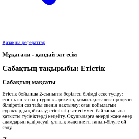
Қазақша рефераттар
Мұқағали - қандай зат есім
Сабақтың тақырыбы: Етістік
Сабақтың мақсаты
Етістік бойынша 2-сыныпта берілген білімді еске түсіру:
етістіктің заттың түрлі іс-әрекетін, қимыл-қозғалыс процесін
білдіретін сөз табы екенін нақтылау; оған қойылатын
сұрақтарды қайталау; етістіктің зат есіммен байланысына
қатысты түсініктерді кеңейту. Оқушыларға өнерді және өнер
адамдарын қадірлеуді, ұлттық мәдениетті танып-білуге ой
салу.