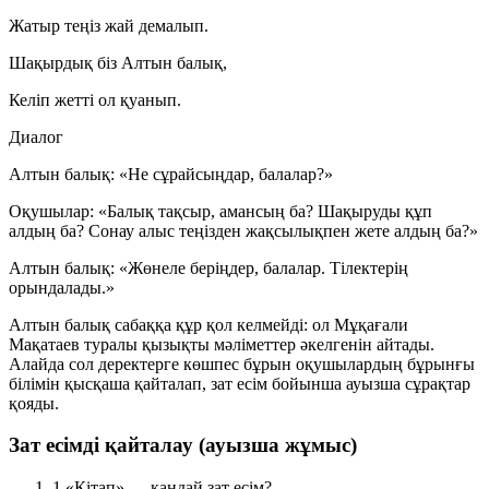
Жатыр теңіз жай демалып.
Шақырдық біз Алтын балық,
Келіп жетті ол қуанып.
Диалог
Алтын балық:
«Не сұрайсыңдар, балалар?»
Оқушылар:
«Балық тақсыр, амансың ба? Шақыруды құп
алдың ба? Сонау алыс теңізден жақсылықпен жете алдың ба?»
Алтын балық:
«Жөнеле беріңдер, балалар. Тілектерің
орындалады.»
Алтын балық сабаққа құр қол келмейді: ол Мұқағали
Мақатаев туралы қызықты мәліметтер әкелгенін айтады.
Алайда сол деректерге көшпес бұрын оқушылардың бұрынғы
білімін қысқаша қайталап, зат есім бойынша ауызша сұрақтар
қояды.
Зат есімді қайталау (ауызша жұмыс)
1
«Кітап» — қандай зат есім?