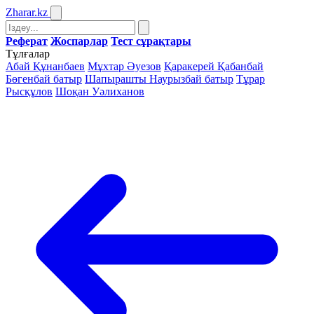
Zharar
.kz
Реферат
Жоспарлар
Тест сұрақтары
Тұлғалар
Абай Құнанбаев
Мұхтар Әуезов
Қаракерей Қабанбай
Бөгенбай батыр
Шапырашты Наурызбай батыр
Тұрар
Рысқұлов
Шоқан Уәлиханов