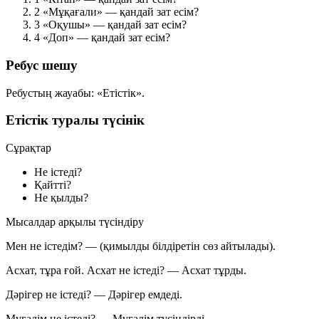
2
«Мұқағали» — қандай зат есім?
3
«Оқушы» — қандай зат есім?
4
«Доп» — қандай зат есім?
Ребус шешу
Ребустың жауабы:
«Етістік»
.
Етістік туралы түсінік
Сұрақтар
Не істеді?
Қайтті?
Не қылды?
Мысалдар арқылы түсіндіру
Мен не істедім?
— (қимылды білдіретін сөз айтылады).
Асхат, тұра ғой.
Асхат не істеді?
—
Асхат тұрды.
Дәрігер не істеді?
—
Дәрігер емдеді.
Мұғалім не істеді?
—
Мұғалім түсіндірді.