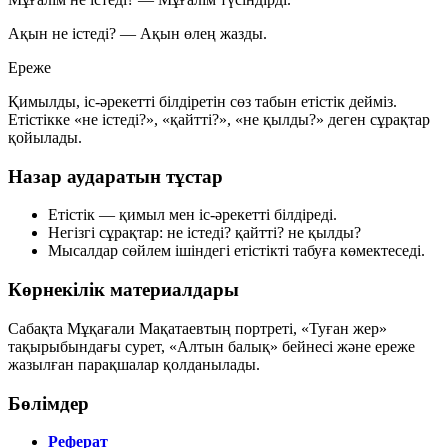
Ақын не істеді?
—
Ақын өлең жазды.
Ереже
Қимылды, іс-әрекетті білдіретін сөз табын
етістік
дейміз.
Етістікке
«не істеді?», «қайтті?», «не қылды?»
деген сұрақтар
қойылады.
Назар аударатын тұстар
Етістік — қимыл мен іс-әрекетті білдіреді.
Негізгі сұрақтар:
не істеді? қайтті? не қылды?
Мысалдар сөйлем ішіндегі етістікті табуға көмектеседі.
Көрнекілік материалдары
Сабақта Мұқағали Мақатаевтың портреті, «Туған жер»
тақырыбындағы сурет, «Алтын балық» бейнесі және ереже
жазылған парақшалар қолданылады.
Бөлімдер
Реферат