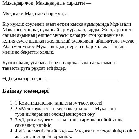
Махаңдар жоқ, Махаңдардың сарқыты —
Мұқағали Мақатаев бар мұнда.
Бір күндік сәуледей ағып өткен қысқа ғұмырында Мұқағали
Мақатаев ұрпаққа ұланғайыр мұра қалдырды. Жылдар өткен
сайын ақынның өшпес мұрасы қараңғы түн қойнауынан
құпия сәуле шашқан жұлдыздай жарқырап, айшықтала түсуде.
Абаймен үндес Мұқағалидың перзенті бар халық — шын
мәнінде бақытты халық.
Бүгінгі байқауға баға беретін әділқазылар алқасымен
таныстыруға рұқсат етіңіздер.
Әділқазылар алқасы:
____________________________
Байқау кезеңдері
1
Командалардың таныстыру тұсаукесері.
2
«Мен тауда туған мұзбалақпын»
— Мұқағали
туындыларынан өлеңді мәнерлеп оқу.
3
«Дариға жүрек»
— ақын шығармалары бойынша
сахналық көрініс.
4
«Есіңе мені алғайсың»
— Мұқағали өлеңдерінің сөзіне
жазылған әндерді орындау.