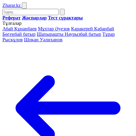
Zharar
.kz
Реферат
Жоспарлар
Тест сұрақтары
Тұлғалар
Абай Құнанбаев
Мұхтар Әуезов
Қаракерей Қабанбай
Бөгенбай батыр
Шапырашты Наурызбай батыр
Тұрар
Рысқұлов
Шоқан Уәлиханов