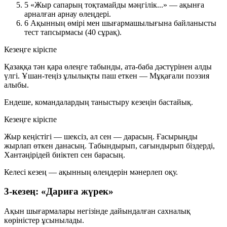
5
«Жыр сапарың тоқтамайды мәңгілік...»
— ақынға
арналған арнау өлеңдері.
6
Ақынның өмірі мен шығармашылығына байланысты
тест тапсырмасы (40 сұрақ).
Кезеңге кіріспе
Қазаққа тән қара өлеңге табынды, ата-баба дәстүрінен алды
үлгі. Ұшан-теңіз ұлылықты паш еткен — Мұқағали поэзия
алыбы.
Ендеше, командалардың таныстыру кезеңін бастайық.
Кезеңге кіріспе
Жыр кеңістігі — шексіз, ал сен — дарасың. Ғасырыңды
жырлап өткен данасың. Табындырып, сағындырып біздерді,
Хантәңірідей биіктеп сен барасың.
Келесі кезең — ақынның өлеңдерін мәнерлеп оқу.
3-кезең: «Дариға жүрек»
Ақын шығармалары негізінде дайындалған сахналық
көріністер ұсынылады.