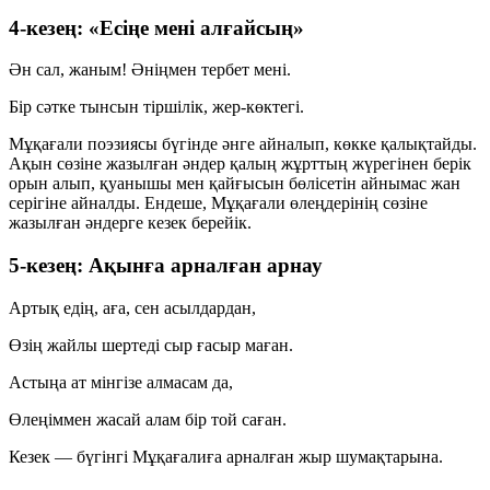
4-кезең: «Есіңе мені алғайсың»
Ән сал, жаным! Әніңмен тербет мені.
Бір сәтке тынсын тіршілік, жер-көктегі.
Мұқағали поэзиясы бүгінде әнге айналып, көкке қалықтайды.
Ақын сөзіне жазылған әндер қалың жұрттың жүрегінен берік
орын алып, қуанышы мен қайғысын бөлісетін айнымас жан
серігіне айналды. Ендеше, Мұқағали өлеңдерінің сөзіне
жазылған әндерге кезек берейік.
5-кезең: Ақынға арналған арнау
Артық едің, аға, сен асылдардан,
Өзің жайлы шертеді сыр ғасыр маған.
Астыңа ат мінгізе алмасам да,
Өлеңіммен жасай алам бір той саған.
Кезек — бүгінгі Мұқағалиға арналған жыр шумақтарына.