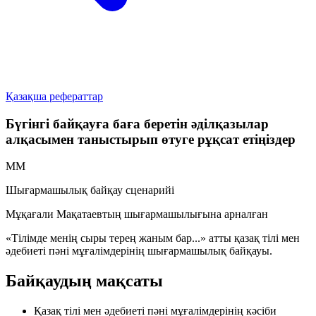
Қазақша рефераттар
Бүгінгі байқауға баға беретін әділқазылар
алқасымен таныстырып өтуге рұқсат етіңіздер
ММ
Шығармашылық байқау сценарийі
Мұқағали Мақатаевтың шығармашылығына арналған
«Тілімде менің сыры терең жаным бар...»
атты қазақ тілі мен
әдебиеті пәні мұғалімдерінің шығармашылық байқауы.
Байқаудың мақсаты
Қазақ тілі мен әдебиеті пәні мұғалімдерінің кәсіби