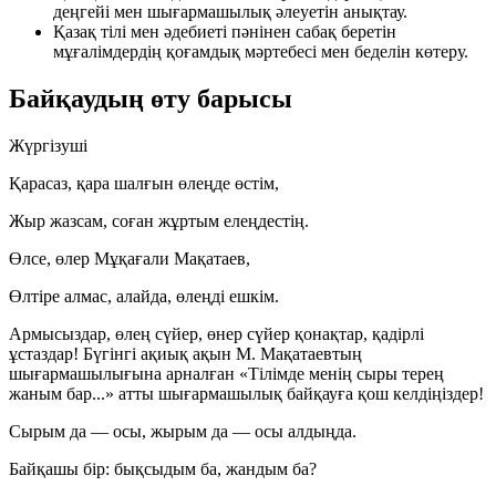
деңгейі мен шығармашылық әлеуетін анықтау.
Қазақ тілі мен әдебиеті пәнінен сабақ беретін
мұғалімдердің қоғамдық мәртебесі мен беделін көтеру.
Байқаудың өту барысы
Жүргізуші
Қарасаз, қара шалғын өлеңде өстім,
Жыр жазсам, соған жұртым елеңдестің.
Өлсе, өлер Мұқағали Мақатаев,
Өлтіре алмас, алайда, өлеңді ешкім.
Армысыздар, өлең сүйер, өнер сүйер қонақтар, қадірлі
ұстаздар! Бүгінгі ақиық ақын М. Мақатаевтың
шығармашылығына арналған
«Тілімде менің сыры терең
жаным бар...»
атты шығармашылық байқауға қош келдіңіздер!
Сырым да — осы, жырым да — осы алдыңда.
Байқашы бір: бықсыдым ба, жандым ба?