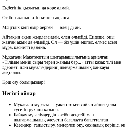
Еңбегінің қызығын да көре алмай.
От боп жанып өтіп кеткен ақынға
Мәңгілік қып өмір берген — өлең-ді-ай.
Айтақын ақын жырлағандай, өлең өлмейді. Ендеше, оны
жазған ақын да өлмейді. Ол — біз үшін өшпес, өлмес асыл
мұра, қасиетті қазына.
Мұқағали Мақатаевтың шығармашылығына арналған
«Тілімде менің сыры терең жаным бар...»
атты қазақ тілі мен
әдебиеті пәні мұғалімдерінің шығармашылық байқауы
аяқталды.
Қош сау болыңыздар!
Негізгі ойлар
Мұқағали мұрасы — уақыт өткен сайын айшықтала
түсетін рухани қазына.
Байқау мұғалімдердің кәсіби деңгейі мен
шығармашылық әлеуетін бағалауға бағытталған.
Кезеңдер: таныстыру, мәнерлеп оқу, сахналық көрініс, ән