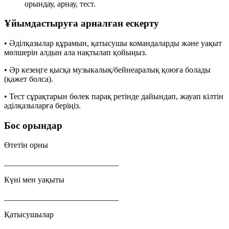
орындау, арнау, тест.
Ұйымдастыруға арналған ескерту
• Әділқазылар құрамын, қатысушы командаларды және уақыт
мөлшерін алдын ала нақтылап қойыңыз.
• Әр кезеңге қысқа музыкалық/бейнеаралық қоюға болады
(қажет болса).
• Тест сұрақтарын бөлек парақ ретінде дайындап, жауап кілтін
әділқазыларға беріңіз.
Бос орындар
Өтетін орны
____________________________
Күні мен уақыты
____________________________
Қатысушылар