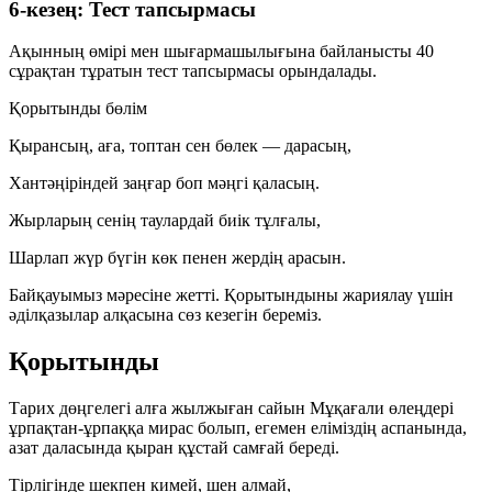
6-кезең: Тест тапсырмасы
Ақынның өмірі мен шығармашылығына байланысты 40
сұрақтан тұратын тест тапсырмасы орындалады.
Қорытынды бөлім
Қырансың, аға, топтан сен бөлек — дарасың,
Хантәңіріндей заңғар боп мәңгі қаласың.
Жырларың сенің таулардай биік тұлғалы,
Шарлап жүр бүгін көк пенен жердің арасын.
Байқауымыз мәресіне жетті. Қорытындыны жариялау үшін
әділқазылар алқасына сөз кезегін береміз.
Қорытынды
Тарих дөңгелегі алға жылжыған сайын Мұқағали өлеңдері
ұрпақтан-ұрпаққа мирас болып, егемен еліміздің аспанында,
азат даласында қыран құстай самғай береді.
Тірлігінде шекпен кимей, шен алмай,