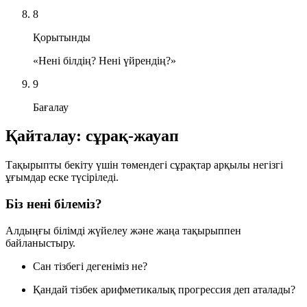
8
Қорытынды
«Нені білдің? Нені үйрендің?»
9
Бағалау
Қайталау: сұрақ-жауап
Тақырыпты бекіту үшін төмендегі сұрақтар арқылы негізгі
ұғымдар еске түсіріледі.
Біз нені білеміз?
Алдыңғы білімді жүйелеу және жаңа тақырыппен
байланыстыру.
Сан тізбегі дегеніміз не?
Қандай тізбек арифметикалық прогрессия деп аталады?