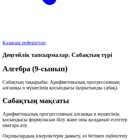
Қазақша рефераттар
Деңгейлік тапсырмалар. Сабақтың түрі
Алгебра (9-сынып)
Сабақтың тақырыбы:
Арифметикалық прогрессияның
алғашқы
n
мүшесінің қосындысы
(қорытынды сабақ)
.
Сабақтың мақсаты
Арифметикалық прогрессияның алғашқы
n
мүшесінің
қосындысы формуласын білу және оны қолданып есептер
шығара алу.
Оқушылардың іскерліктерін дамыту, өз бетімен еңбектену