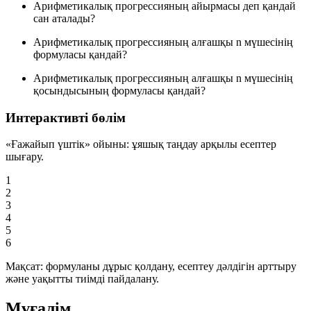
Арифметикалық прогрессияның айырмасы деп қандай
сан аталады?
Арифметикалық прогрессияның алғашқы
n
мүшесінің
формуласы қандай?
Арифметикалық прогрессияның алғашқы
n
мүшесінің
қосындысының формуласы қандай?
Интерактивті бөлім
«Ғажайып үштік» ойыны: ұяшық таңдау арқылы есептер
шығару.
1
2
3
4
5
6
Мақсат: формуланы дұрыс қолдану, есептеу дәлдігін арттыру
және уақытты тиімді пайдалану.
Мұғалім