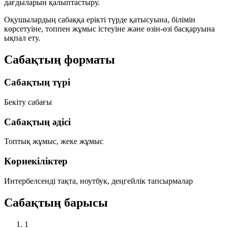
дағдыларын қалыптастыру.
Оқушылардың сабаққа ерікті түрде қатысуына, білімін
көрсетуіне, топпен жұмыс істеуіне және өзін-өзі басқаруына
ықпал ету.
Сабақтың форматы
Сабақтың түрі
Бекіту сабағы
Сабақтың әдісі
Топтық жұмыс, жеке жұмыс
Көрнекіліктер
Интербелсенді тақта, ноутбук, деңгейлік тапсырмалар
Сабақтың барысы
1