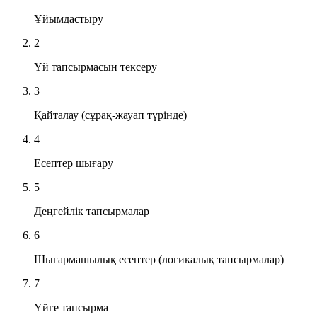
Ұйымдастыру
2
Үй тапсырмасын тексеру
3
Қайталау (сұрақ-жауап түрінде)
4
Есептер шығару
5
Деңгейлік тапсырмалар
6
Шығармашылық есептер (логикалық тапсырмалар)
7
Үйге тапсырма