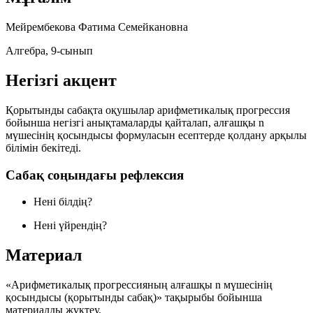
Мейрембекова Фатима Семейкановна
Алгебра, 9-сынып
Негізгі акцент
Қорытынды сабақта оқушылар арифметикалық прогрессия
бойынша негізгі анықтамаларды қайталап, алғашқы
n
мүшесінің қосындысы формуласын есептерде қолдану арқылы
білімін бекітеді.
Сабақ соңындағы рефлексия
Нені білдің?
Нені үйрендің?
Материал
«Арифметикалық прогрессияның алғашқы
n
мүшесінің
қосындысы (қорытынды сабақ)» тақырыбы бойынша
материалды жүктеу.