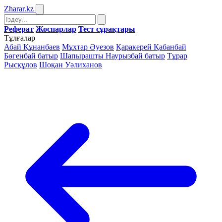
Zharar
.kz
Реферат
Жоспарлар
Тест сұрақтары
Тұлғалар
Абай Құнанбаев
Мұхтар Әуезов
Қаракерей Қабанбай
Бөгенбай батыр
Шапырашты Наурызбай батыр
Тұрар
Рысқұлов
Шоқан Уәлиханов