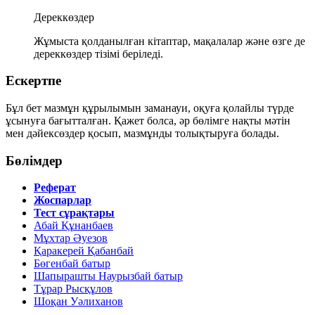
Дереккөздер
Жұмыста қолданылған кітаптар, мақалалар және өзге де
дереккөздер тізімі беріледі.
Ескертпе
Бұл бет мазмұн құрылымын заманауи, оқуға қолайлы түрде
ұсынуға бағытталған. Қажет болса, әр бөлімге нақты мәтін
мен дәйексөздер қосып, мазмұнды толықтыруға болады.
Бөлімдер
Реферат
Жоспарлар
Тест сұрақтары
Абай Құнанбаев
Мұхтар Әуезов
Қаракерей Қабанбай
Бөгенбай батыр
Шапырашты Наурызбай батыр
Тұрар Рысқұлов
Шоқан Уәлиханов