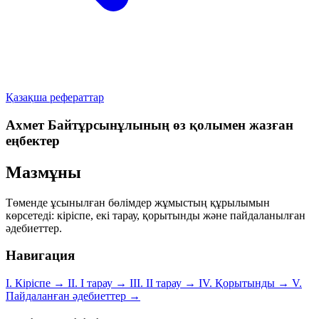
Қазақша рефераттар
Ахмет Байтұрсынұлының өз қолымен жазған
еңбектер
Мазмұны
Төменде ұсынылған бөлімдер жұмыстың құрылымын
көрсетеді: кіріспе, екі тарау, қорытынды және пайдаланылған
әдебиеттер.
Навигация
І. Кіріспе
→
ІІ. І тарау
→
ІІІ. ІІ тарау
→
IV. Қорытынды
→
V.
Пайдаланған әдебиеттер
→