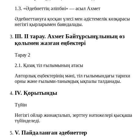
1.3. «Әдебиеттің әліпбиі» — асыл Ахмет
Әдебиеттануға қосқан үлесі мен әдістемелік көзқарасы
негізгі қырларымен баяндалады.
ІІІ. ІІ тарау. Ахмет Байтұрсынұлының өз
қолымен жазған еңбектері
Тарау 2
2.1. Қазақ тіл ғылымының атасы
Авторлық еңбектерінің мәні, тіл ғылымындағы тарихи
орны және ғылыми-танымдық ықпалы талданады.
IV. Қорытынды
Түйін
Негізгі ойлар жинақталып, зерттеу нәтижелері қысқаша
түйінделеді.
V. Пайдаланған әдебиеттер