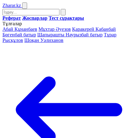
Zharar
.kz
Реферат
Жоспарлар
Тест сұрақтары
Тұлғалар
Абай Құнанбаев
Мұхтар Әуезов
Қаракерей Қабанбай
Бөгенбай батыр
Шапырашты Наурызбай батыр
Тұрар
Рысқұлов
Шоқан Уәлиханов