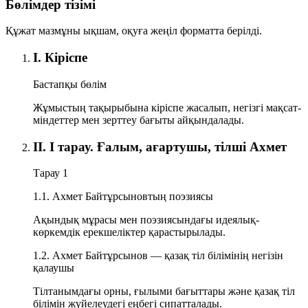
Бөлімдер тізімі
Құжат мазмұны ықшам, оқуға жеңіл форматта берілді.
І. Кіріспе
Бастапқы бөлім
Жұмыстың тақырыбына кіріспе жасалып, негізгі мақсат-
міндеттер мен зерттеу бағыты айқындалады.
ІІ. І тарау. Ғалым, ағартушы, тілші Ахмет
Тарау 1
1.1. Ахмет Байтұрсыновтың поэзиясы
Ақындық мұрасы мен поэзиясындағы идеялық-
көркемдік ерекшеліктер қарастырылады.
1.2. Ахмет Байтұрсынов — қазақ тіл білімінің негізін
қалаушы
Тілтанымдағы орны, ғылыми бағыттары және қазақ тіл
білімін жүйелеудегі еңбегі сипатталады.