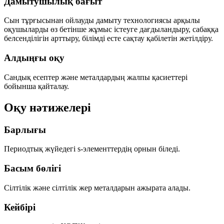
Дамытушылық бағыт
Сын тұрғысынан ойлауды дамыту технологиясы арқылы
оқушыларды
өз бетінше жұмыс істеуге
дағдыландыру, сабаққа
белсенділігін арттыру, білімді есте сақтау қабілетін жетілдіру.
Алдыңғы оқу
Сандық есептер және металдардың жалпы қасиеттері
бойынша қайталау.
Оқу нәтижелері
Барлығы
Периодтық жүйедегі
s-элементтердің орнын
біледі.
Басым бөлігі
Сілтілік
және
сілтілік жер
металдарын ажырата алады.
Кейбірі