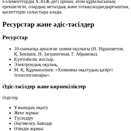
s-элементтердің ХЭПЖ-дегі орнын, атом құрылысының
ерекшелігін, олардың
металдық
және
тотықсыздандырғыштық
қасиеттерін салыстыра алады.
Ресурстар және әдіс-тәсілдер
Ресурстар
10-сыныпқа арналған химия оқулығы (Н. Нұрахметов,
Қ. Бекішев, Н. Заграничная, Г. Абрамова).
Күнтізбелік жоспар.
Электрондық оқулық.
М. Қ. Құрманәлиев: «Химияны оқытудың қазіргі
технологиялары».
Әдіс-тәсілдер және көрнекіліктер
Әдістер
Ұжымдық оқыту
Жеке жұмыс
Түсіндіру
Әңгімелеу, баяндау
Өзіндік жұмыс