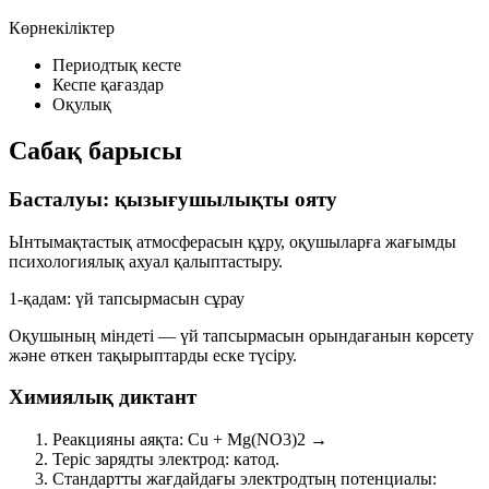
Көрнекіліктер
Периодтық кесте
Кеспе қағаздар
Оқулық
Сабақ барысы
Басталуы: қызығушылықты ояту
Ынтымақтастық атмосферасын құру, оқушыларға жағымды
психологиялық ахуал қалыптастыру.
1-қадам: үй тапсырмасын сұрау
Оқушының міндеті — үй тапсырмасын орындағанын көрсету
және өткен тақырыптарды еске түсіру.
Химиялық диктант
Реакцияны аяқта:
Cu + Mg(NO
3
)
2
→
Теріс зарядты электрод:
катод
.
Стандартты жағдайдағы электродтың потенциалы: