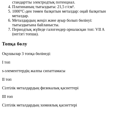
стандартты электродтық потенциал
.
Платинаның тығыздығы:
21,5 г/см³
.
1000°C-ден төмен балқитын металдар:
оңай балқитын
металдар
.
Металдардың жеңіл және ауыр болып бөлінуі:
тығыздығына
байланысты.
Периодтық жүйеде галогендер орналасқан топ:
VII A
(негізгі топша)
.
Топқа бөлу
Оқушылар 3 топқа бөлінеді:
I топ
s-элементтердің жалпы сипаттамасы
II топ
Сілтілік металдардың физикалық қасиеттері
III топ
Сілтілік металдардың химиялық қасиеттері