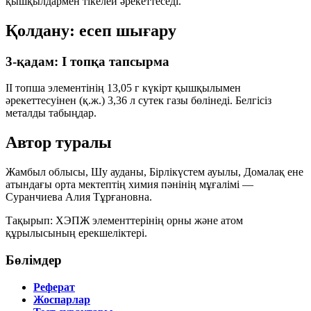
қышқылдармен тікелей әрекеттеседі.
Қолдану: есеп шығару
3-қадам: I топқа тапсырма
II топша элементінің
13,05 г
күкірт қышқылымен
әрекеттесуінен (қ.ж.)
3,36 л
сутек газы бөлінеді. Белгісіз
металды табыңдар.
Автор туралы
Жамбыл облысы, Шу ауданы, Бірлікүстем ауылы, Домалақ ене
атындағы орта мектептің химия пәнінің мұғалімі —
Суранчиева Алия Тұрғановна
.
Тақырып: ХЭПЖ элементтерінің орны және атом
құрылысының ерекшеліктері.
Бөлімдер
Реферат
Жоспарлар