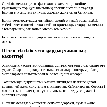
Сілтілік металдардың физикалық қасиеттері көбіне
кристалдық тор
құрылысының ерекшеліктеріне тәуелді.
Барлығы күмістей ақ түсті, жұмсақ және оңай балқиды.
Балқу температурасы
литийден цезийге қарай төмендейді
,
себебі атом өлшемі артқан сайын кристалдық тордағы металл
атомдарының байланыс энергиясы кемиді.
Барлық сілтілік металдар жылу мен электр тогын жақсы
өткізеді.
III топ: сілтілік металдардың химиялық
қасиеттері
Химиялық қасиеттері бойынша сілтілік металдар бір-біріне өте
ұқсас. Олар — ең жақсы
тотықсыздандырғыштар
, әрі басқа
металдармен салыстырғанда белсенділігі жоғары.
Тотықсыздандырғыштық қасиет
литийден цезийге қарай
артады
, өйткені кристалдағы химиялық байланыстың беріктігі
және атомнан электрон үзіп алып, катион түзуге қажетті
энергия кемиді.
Сілтілік металдар көптеген бейметалдармен, сумен және