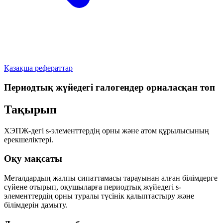
Қазақша рефераттар
Периодтық жүйедегі галогендер орналасқан топ
Тақырып
ХЭПЖ-дегі
s-элементтердің орны
және
атом құрылысының
ерекшеліктері
.
Оқу мақсаты
Металдардың жалпы сипаттамасы тарауынан алған білімдерге
сүйене отырып, оқушыларға периодтық жүйедегі
s-
элементтердің орны
туралы түсінік қалыптастыру және
білімдерін дамыту.