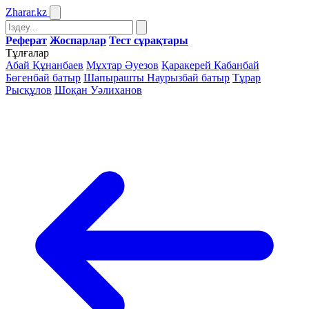
Zharar
.kz
Реферат
Жоспарлар
Тест сұрақтары
Тұлғалар
Абай Құнанбаев
Мұхтар Әуезов
Қаракерей Қабанбай
Бөгенбай батыр
Шапырашты Наурызбай батыр
Тұрар
Рысқұлов
Шоқан Уәлиханов