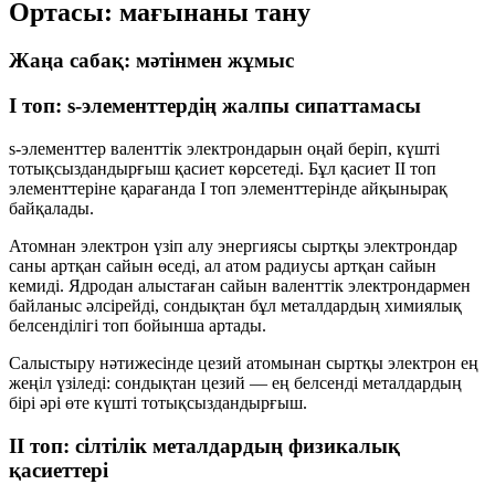
Ортасы: мағынаны тану
Жаңа сабақ: мәтінмен жұмыс
I топ: s-элементтердің жалпы сипаттамасы
s-элементтер
валенттік электрондарын оңай беріп, күшті
тотықсыздандырғыш
қасиет көрсетеді. Бұл қасиет II топ
элементтеріне қарағанда I топ элементтерінде айқынырақ
байқалады.
Атомнан электрон үзіп алу энергиясы сыртқы электрондар
саны артқан сайын өседі, ал атом радиусы артқан сайын
кемиді. Ядродан алыстаған сайын валенттік электрондармен
байланыс әлсірейді, сондықтан бұл металдардың химиялық
белсенділігі топ бойынша артады.
Салыстыру нәтижесінде
цезий
атомынан сыртқы электрон ең
жеңіл үзіледі: сондықтан цезий — ең белсенді металдардың
бірі әрі өте күшті тотықсыздандырғыш.
II топ: сілтілік металдардың физикалық
қасиеттері