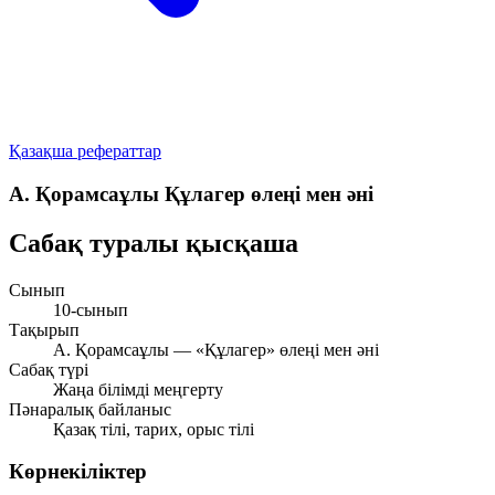
Қазақша рефераттар
А. Қорамсаұлы Құлагер өлеңі мен әні
Сабақ туралы қысқаша
Сынып
10-сынып
Тақырып
А. Қорамсаұлы — «Құлагер» өлеңі мен әні
Сабақ түрі
Жаңа білімді меңгерту
Пәнаралық байланыс
Қазақ тілі, тарих, орыс тілі
Көрнекіліктер