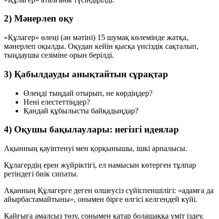
2) Мәнерлеп оқу
«Құлагер» өлеңі (ән мәтіні) 15 шумақ көлемінде жатқа,
мәнерлеп оқылды. Оқудан кейін қысқа үнсіздік сақталып,
тыңдаушы сезіміне орын берілді.
3) Қабылдауды анықтайтын сұрақтар
Өлеңді тыңдай отырып, не көрдіңдер?
Нені елестеттіңдер?
Қандай құбылысты байқадыңдар?
4) Оқушы бақылаулары: негізгі идеялар
Ақынның
қауіптенуі мен қорқынышы
, ішкі арпалысы.
Құлагердің
ерен жүйріктігі
, ел намысын көтерген тұлпар
ретіндегі биік сипаты.
Ақанның Құлагерге деген
өлшеусіз сүйіспеншілігі
: «адамға да
айырбастамайтыны», онымен бірге өлгісі келгендей күйі.
Қайғыға
амалсыз төзу
, сонымен қатар болашаққа
үміт
іздеу.