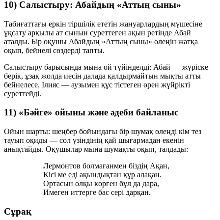
10) Салыстыру: Абайдың «Аттың сыны»
Табиғаттағы еркін тіршілік ететін жануарлардың мүшесіне
ұқсату арқылы ат сынын суреттеген ақын ретінде Абай
аталды. Бір оқушы Абайдың «Аттың сыны» өлеңін жатқа
оқып, бейнелі сөздерді тапты.
Салыстыру барысында мына ой түйінделді: Абай — жүріске
берік, ұзақ жолда иесін далада қалдырмайтын мықты атты
бейнелесе, Ілияс — аузымен құс тістеген өрен жүйрікті
суреттейді.
11) «Бәйге» ойыны және әдеби байланыс
Ойын шарты: шеңбер бойындағы бір шумақ өлеңді кім тез
тауып оқиды — сол үзіндінің қай шығармадан екенін
анықтайды. Оқушылар мына шумақты оқып, талдады:
Лермонтов болмағанмен біздің Ақан,
Кісі ме еді ақындықтан құр алақан.
Ортасын олқы көрген бұл да дара,
Имеген иттерге бас сері дарқан.
Сұрақ