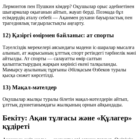
Лермонтов пен Пушкин кімдер? Оқушылар орыс әдебиетінен
шығармалар оқығанын айтып, жауап берді. Поэмада бұл
есімдердің аталу себебі — Ақанмен рухани бауырластық пен
трагедиялық тағдырластықты аңғарту.
12) Қазіргі өмірмен байланыс: ат спорты
Тәуелсіздік мерекелері аясындағы мәдени іс-шаралар мысалға
алынып, ат жарысының ұлттық спорт ретіндегі тәрбиелік мәні
айтылды. Ат спорты — салауатты өмір салтын
қалыптастырудың жарқын көрінісі екені талқыланды.
Мамырсу ауылының тұрғыны Әбілқасым Өзбеков туралы
қысқа сюжет көрсетілді.
13) Мақал-мәтелдер
Оқушылар жылқы туралы білетін мақал-мәтелдерін айтып,
ұлттық дүниетанымдағы жылқының орнын айқындады.
Бекіту: Ақан тұлғасы және «Құлагер»
құдіреті