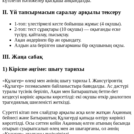
күтілетін нәтижелер қысқаша айқындалды.
II. Үй тапсырмасын саралау арқылы тексеру
1-топ:
үлестірмелі кесте бойынша жұмыс (4 оқушы).
2-топ:
тест сұрақтары (10 оқушы) — оқығанды еске
түсіру, қайталау, пысықтау.
Ақан әндерінен бір ән орындату.
Алдын ала берілген шығарманы бір оқушының оқуы.
III. Жаңа сабақ
1) Кіріспе әңгіме: шығу тарихы
«Құлагер» өлеңі мен әнінің шығу тарихы І. Жансүгіровтің
«Құлагер» поэмасымен байланыстыра баяндалды. Ас дәстүрі
туралы түсінік беріліп, Ақан мен Батыраштың бетпе-бет
кездесуі көрініс арқылы көрсетілді: екі оқушы өткір диалогпен
трагедиялық шиеленісті жеткізді.
Суретті кітап пен слайдтар арқылы асқа келе жатқан Ақанның
бейнесі және Батыраштың Құлагерді қапыда өлтіру көрінісі
көрсетілді. Осы сәттен кейін Ақанның өлген атының басында
отырып суырыпсалып өлең мен ән шығарғаны, ол әннің
«Құлагер» аталғаны түсіндірілді.