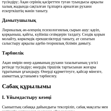
түсіндіру; Ақан серінің қасіреттен туған туындысы арқылы
халық жадында сақталған тұлпарға арналған рухани
ескерткіштің мәнін таныту.
Дамытушылық
Лирикалық ән-өлеңнің психологиялық сырын ашу: қауіп,
қорқыныш, қайғы, күйініш сезімдерін талдату. Сөздік қорын
молайту, көркемдік ерекшеліктерді таныту, ат сипатын
салыстыру арқылы әдеби-теориялық білімін дамыту.
Тәрбиелік
Ақан өмірін өнер адамының рухани тазалығының үлгісі
ретінде түсіндіру; өнердің тіршілік тартысынан жоғары
тұратынын ұғындыру. Өнерді құрметтеуге, қайсар мінезге,
азаматтық ұстанымға тәрбиелеу.
Сабақ құрылымы
I. Ұйымдастыру кезеңі
Сыныптың сабаққа дайындығы тексеріліп, сабақ мақсаты мен