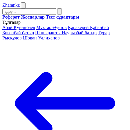
Zharar
.kz
Реферат
Жоспарлар
Тест сұрақтары
Тұлғалар
Абай Құнанбаев
Мұхтар Әуезов
Қаракерей Қабанбай
Бөгенбай батыр
Шапырашты Наурызбай батыр
Тұрар
Рысқұлов
Шоқан Уәлиханов