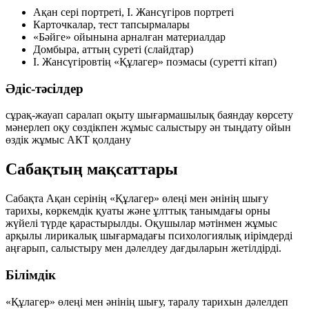
Ақан сері портреті, І. Жансүгіров портреті
Карточкалар, тест тапсырмалары
«Бәйге» ойынына арналған материалдар
Домбыра, аттың суреті (слайдтар)
І. Жансүгіровтің «Құлагер» поэмасы (суретті кітап)
Әдіс-тәсілдер
сұрақ-жауап
саралап оқыту
шығармашылық
баяндау
көрсету
мәнерлеп оқу
сөздікпен жұмыс
салыстыру
ән тыңдату
ойын
өздік жұмыс
АКТ қолдану
Сабақтың мақсаттары
Сабақта Ақан серінің «Құлагер» өлеңі мен әнінің шығу
тарихы, көркемдік қуаты және ұлттық танымдағы орны
жүйелі түрде қарастырылды. Оқушылар мәтінмен жұмыс
арқылы лирикалық шығармадағы психологиялық иірімдерді
аңғарып, салыстыру мен дәлелдеу дағдыларын жетілдірді.
Білімдік
«Құлагер» өлеңі мен әнінің шығу, таралу тарихын дәлелдеп