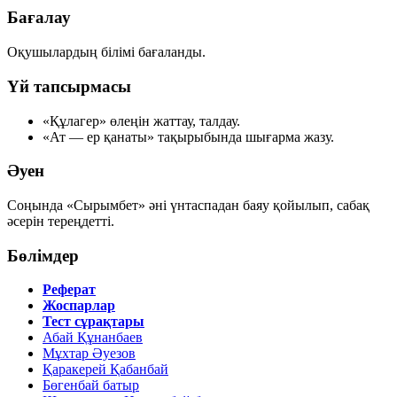
Бағалау
Оқушылардың білімі бағаланды.
Үй тапсырмасы
«Құлагер» өлеңін жаттау, талдау.
«Ат — ер қанаты» тақырыбында шығарма жазу.
Әуен
Соңында «Сырымбет» әні үнтаспадан баяу қойылып, сабақ
әсерін тереңдетті.
Бөлімдер
Реферат
Жоспарлар
Тест сұрақтары
Абай Құнанбаев
Мұхтар Әуезов
Қаракерей Қабанбай
Бөгенбай батыр