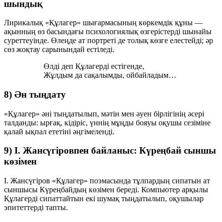
шындық
Лирикалық «Құлагер» шығармасының көркемдік құны —
ақынның өз басындағы психологиялық өзгерістерді шынайы
суреттеуінде. Өлеңде ат портреті де толық көзге елестейді; әр
сөз жоқтау сарынындай естіледі.
Өлді деп Құлагерді естігенде,
Жұлдым да сақалымды, ойбайладым…
8) Ән тыңдату
«Құлагер» әні тыңдатылып, мәтін мен әуен бірлігінің әсері
талданды: ырғақ, кідіріс, үннің мұңды бояуы оқушы сезіміне
қалай ықпал ететіні әңгімеленді.
9) І. Жансүгіровпен байланыс: Күреңбай сыншы
көзімен
І. Жансүгіров «Құлагер» поэмасында тұлпардың сипатын ат
сыншысы Күреңбайдың көзімен береді. Компьютер арқылы
Құлагерді сипаттайтын екі шумақ тыңдатылып, оқушылар
эпитеттерді тапты.