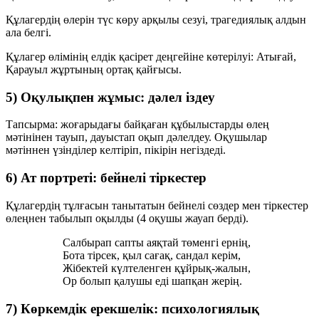
Құлагердің өлерін
түс көру арқылы сезуі
, трагедиялық алдын
ала белгі.
Құлагер өлімінің
елдік қасірет
деңгейіне көтерілуі: Атығай,
Қарауыл жұртының ортақ қайғысы.
5) Оқулықпен жұмыс: дәлел іздеу
Тапсырма: жоғарыдағы байқаған құбылыстарды өлең
мәтінінен тауып, дауыстап оқып дәлелдеу. Оқушылар
мәтіннен үзінділер келтіріп, пікірін негіздеді.
6) Ат портреті: бейнелі тіркестер
Құлагердің тұлғасын танытатын бейнелі сөздер мен тіркестер
өлеңнен табылып оқылды (4 оқушы жауап берді).
Салбырап сапты аяқтай төменгі ернің,
Бота тірсек, қыл сағақ, сандал керім,
Жібектей күлтеленген құйрық-жалын,
Ор болып қалушы еді шапқан жерің.
7) Көркемдік ерекшелік: психологиялық