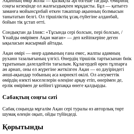
Ақанның өмір жолы — қызықты әрі өзгеше тағдыр. Өмірінің
соңғы кезеңінде ол жалғыздықпен мұңдасты. Бұл — қатыгез
заманға мойынсұнбай өткен тәкаппар ақынның болмысын
танытатын белгі. Ол тіршіліктің ұсақ-түйегіне алданбай,
бойын тік ұстап өтті.
Сондықтан да Ілияс:
«Тұсында сері болсын, пері болсын, /
Ұнайды өмірімен Ақан маған»
— деп кейіпкеріне деген
ықыласын жасырмай айтады.
Ақан өмірі — өнер адамының ғана емес, жалпы адамның
рухани тазалығының үлгісі. Өнердің тіршілік тартысынан биік
тұратынын дәлелдейтін тағылым. Құлагердей өрен тұлпарға
ән арнап, оны ел жүрегіне жеткізген Ақан — өз дәуіріндегі
әнші-ақындар тобының аса көрнекті өкілі. Ол әлеуметтік
өмірдің өзекті мәселелерін өлеңіне арқау етіп, өнерімен де,
ерлік өмірімен де кейінгі ұрпаққа өнеге қалдырды.
Сабақтың соңғы сәті
Сабақ соңында мұғалім Ақан сері туралы өз авторлық төрт
шумақ өлеңін оқып, ойды түйіндеді.
Қорытынды