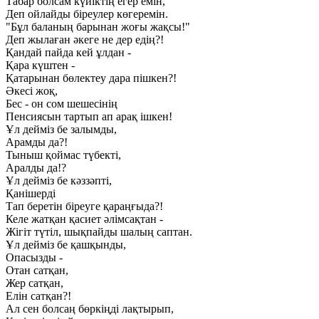
Табар болсам күйіктің егер емін,
Деп ойлайды біреулер көгеремін.
"Бұл баланың барынан жоғы жақсы!"
Деп жылаған әкеге не дер едің?!
Қандай пайда кей ұлдан -
Қара күштен -
Қатарынан бөлектеу дара пішкен?!
Әкесі жоқ,
Бес - он сом шешесінің
Пенсиясын тартып ап арақ ішкен!
Ұл дейміз бе залымды,
Арамды да?!
Тыныш қоймас түбекті,
Аралды да!?
Ұл дейміз бе кәззәпті,
Қанішерді
Тап беретін біреуге қараңғыда?!
Келе жатқан қасиет әлімсақтан -
Жігіт түтіл, шықпайды шалың саптан.
Ұл дейміз бе қашқынды,
Опасызды -
Отан сатқан,
Жер сатқан,
Елін сатқан?!
Ал сен болсаң бөркіңді лақтырып,