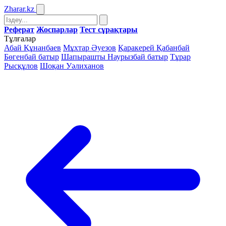
Zharar
.kz
Реферат
Жоспарлар
Тест сұрақтары
Тұлғалар
Абай Құнанбаев
Мұхтар Әуезов
Қаракерей Қабанбай
Бөгенбай батыр
Шапырашты Наурызбай батыр
Тұрар
Рысқұлов
Шоқан Уәлиханов