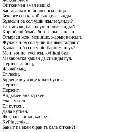
Әйткенмен амал нешік!
Бастағалы көп болды осы әніңді,
Бекерге сен қажайсың қосағыңды.
Бұзасың ба сол үшін жылы ұяңды?
Таптайсың ба сол үшін ошағыңды?!
Көрінбеші бомба боп жарылғансып,
Отырған жоқ, меніңше, жарың қаңсып.
Жұласың ба сол үшін шашын талдап?
Қыласың ба сол үшін бәрін мансұқ?!
Мен, әрине, түсінем, күйіңді бұл.
Махаббатқа қашан да сиынды гүл.
Перзент дейсің,
Жылайсың,
Егілесің,
Бірдеңе деу өзіңе қиын бүгін.
Перзент,
Перзент,
Алдымен ана күткен,
Әке күткен,
Ел күткен,
Дала күткен.
Жоқтығы оның қасірет,
Күйік делік,..
Бақыт па екен бірақ та бала біткен?!