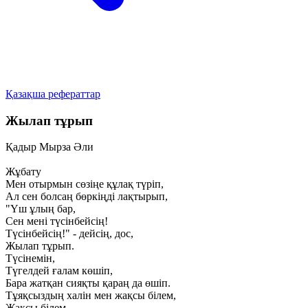
Қазақша рефераттар
Жылап тұрып
Қадыр Мырза Әли
Жұбату
Мен отырмын сөзіңе құлақ түріп,
Ал сен болсаң бөркіңді лақтырып,
"Үш ұлың бар,
Сен мені түсінбейсің!
Түсінбейсің!" - дейсің, дос,
Жылап тұрып.
Түсінемін,
Түгелдей ғалам көшіп,
Бара жатқан сияқты қараң да өшіп.
Тұяқсыздың халін мен жақсы білем,
Жақсы білем,