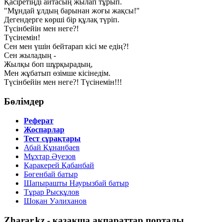
Қасіретіңді айтасың жылап тұрып.
"Мұндай ұлдың барынан жоғы жақсы!"
Дегендерге көрші бір құлақ түріп.
Түсінбейін мен неге?!
Түсінемін!
Сен мен үшін бейтарап кісі ме едің?!
Сен жыладың -
Жылқы боп шұрқырадың,
Мен жұбатып өзімше кісінедім.
Түсінбейін мен неге?! Түсінемін!!!
Бөлімдер
Реферат
Жоспарлар
Тест сұрақтары
Абай Құнанбаев
Мұхтар Әуезов
Қаракерей Қабанбай
Бөгенбай батыр
Шапырашты Наурызбай батыр
Тұрар Рысқұлов
Шоқан Уәлиханов
Zharar.kz - қазақша ақпараттар порталы