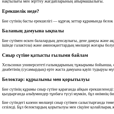
нақтылығы мен зерттеу жағдайларының айырмашылығы.
Ерекшелік неде?
Бие сүтінің басты ерекшелігі — құрғақ заттар құрамында
белок
Баланың дамуына ықпалы
Бие сүтімен өскен балалардың денсаулығы, дене дамуы және ақ
ішінде галактоза)
және
аминоқанттардың
мөлшері жоғары болуы
Сиыр сүтіне қатысты ғылыми байлам
Хельсинки университеті ғалымдарының тұжырымы бойынша, сиыр
диабетінің (сусамырдың) ерте жаста дамуына қауіп тудыруы мү
Белоктар: құрылымы мен қорытылуы
Бие сүтінің құрамы сиыр сүтіне қарағанда айқын ерекшеленеді
қыздырғанда альбуминдер тұнбаға түсуі мүмкін, бұл өнімнің б
Бие сүтіндегі
казеин
мөлшері сиыр сүтімен салыстырғанда төме
сезіледі. Бұл белоктардың қорытылуы мен сіңуіне қолайлырақ 