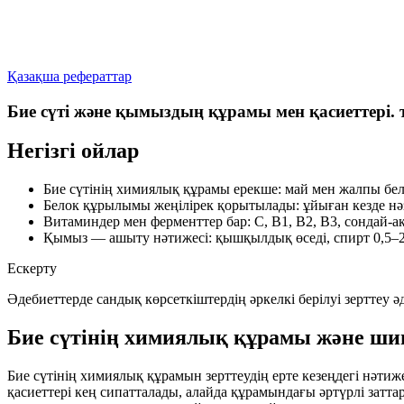
Қазақша рефераттар
Бие сүті және қымыздың құрамы мен қасиеттері.
Негізгі ойлар
Бие сүтінің химиялық құрамы ерекше:
май мен жалпы бел
Белок құрылымы жеңілірек қорытылады: ұйыған кезде
нә
Витаминдер мен ферменттер бар: С, В1, В2, В3, сондай-а
Қымыз — ашыту нәтижесі: қышқылдық өседі, спирт
0,5–
Ескерту
Әдебиеттерде сандық көрсеткіштердің әркелкі берілуі зерттеу ә
Бие сүтінің химиялық құрамы және ши
Бие сүтінің химиялық құрамын зерттеудің ерте кезеңдегі нәтиж
қасиеттері кең сипатталады, алайда құрамындағы әртүрлі затт