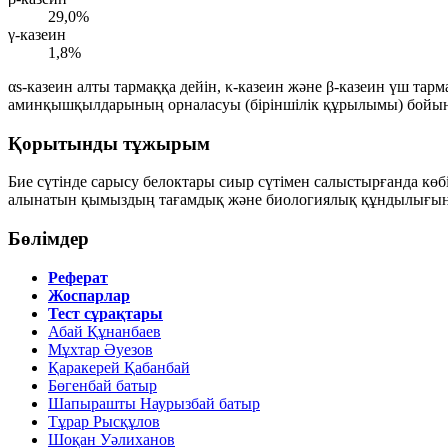
29,0%
γ-казеин
1,8%
αs-казеин алты тармаққа дейін, κ-казеин және β-казеин үш тар
аминқышқылдарының орналасуы (біріншілік құрылымы) бойын
Қорытынды тұжырым
Бие сүтінде
сарысу белоктары
сиыр сүтімен салыстырғанда көб
алынатын қымыздың тағамдық және биологиялық құндылығы
Бөлімдер
Реферат
Жоспарлар
Тест сұрақтары
Абай Құнанбаев
Мұхтар Әуезов
Қаракерей Қабанбай
Бөгенбай батыр
Шапырашты Наурызбай батыр
Тұрар Рысқұлов
Шоқан Уәлиханов