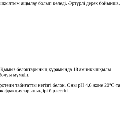
п қышқылтым-ащылау болып келеді. Әртүрлі дерек бойынша,
еді. Қымыз белоктарының құрамында
18 аминқышқылы
болуы мүмкін.
отеин табиғатты негізгі белок. Оны
pH 4,6
және
20°C
-та
 фракцияларының ірі бірлестігі.