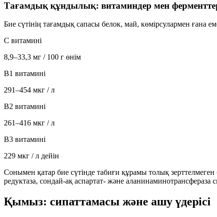
Тағамдық құндылық: витаминдер мен ферментте
Бие сүтінің тағамдық сапасы белок, май, көмірсулармен ғана 
С витамині
8,9–33,3 мг / 100 г өнім
B1 витамині
291–454 мкг / л
B2 витамині
261–416 мкг / л
B3 витамині
229 мкг / л дейін
Сонымен қатар бие сүтінде табиғи құрамы толық зерттелмеген 
редуктаза
, сондай-ақ
аспартат-
және
аланинаминотрансфераза
с
Қымыз: сипаттамасы және ашу үдерісі