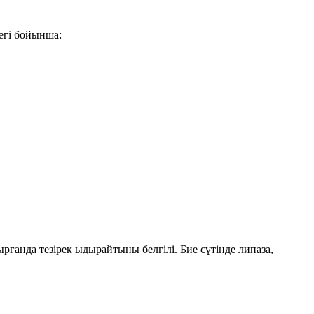
егі бойынша:
тырғанда
тезірек ыдырайтыны
белгілі. Бие сүтінде
липаза
,