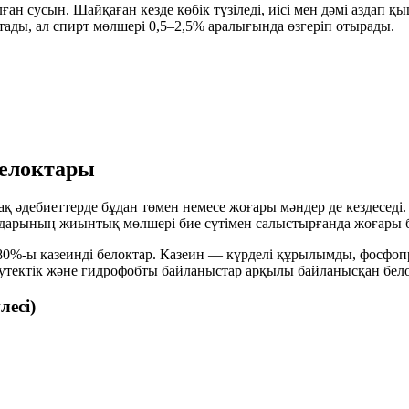
алған сусын. Шайқаған кезде көбік түзіледі, иісі мен дәмі азда
тады, ал спирт мөлшері
0,5–2,5%
аралығында өзгеріп отырады.
белоктары
ірақ әдебиеттерде бұдан төмен немесе жоғары мәндер де кездес
арының жиынтық мөлшері бие сүтімен салыстырғанда жоғары 
80%-ы казеинді белоктар
. Казеин — күрделі құрылымды, фосфопр
тектік және гидрофобты байланыстар арқылы байланысқан белок
лесі)