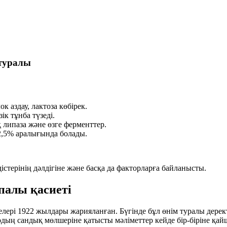
 туралы
ок аздау
,
лактоза көбірек
.
зік тұнба
түзеді.
қ
липаза
және өзге ферменттер.
2,5%
аралығында болады.
дістерінің дәлдігіне және басқа да факторларға байланысты.
палы қасиеті
елері 1922 жылдары жарияланған. Бүгінде бұл өнім туралы дерек
ардың сандық мөлшеріне қатысты мәліметтер кейде бір-біріне қа