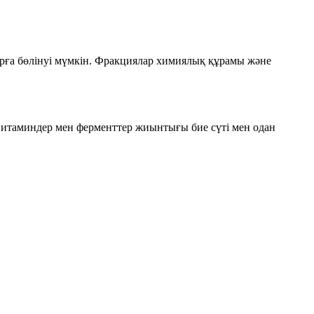
қтарға бөлінуі мүмкін. Фракциялар химиялық құрамы және
витаминдер мен ферменттер жиынтығы бие сүті мен одан