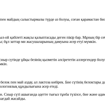
 пен майдың салыстырмалы түрде аз болуы
, соған қарамастан
би
ыл-ой қабілеті жақсы қалыптасады деген пікір бар. Мұның бір с
; бұл заттар ми жасушаларының дамуына әсер етуі мүмкін.
 сүтінде ұйқы безінің қызметін әлсірететін аллергендер болуы
мкін.
:
белок пен май аздау
, ал
лактоза көбірек
. Бие сүтінің белоктары 
иологиялық құндылығына әсер етеді.
н. Сиыр сүті ашығанда әдетте
тығыз тұнба
түзілсе, бие және ада
жағдай жасайды.