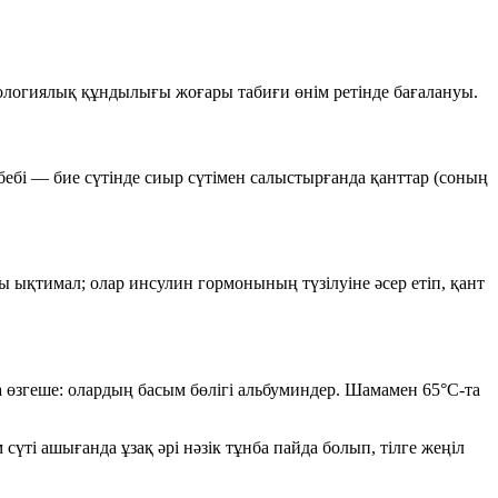
ологиялық құндылығы жоғары
табиғи өнім ретінде бағалануы.
ебебі — бие сүтінде сиыр сүтімен салыстырғанда
қанттар (соның
 ықтимал; олар инсулин гормонының түзілуіне әсер етіп, қант
да өзгеше: олардың басым бөлігі
альбуминдер
. Шамамен
65°C
-та
м сүті ашығанда
ұзақ әрі нәзік
тұнба пайда болып, тілге жеңіл