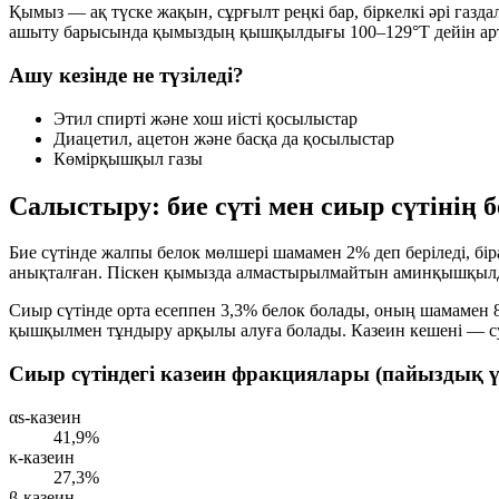
Қымыз — ақ түске жақын, сұрғылт реңкі бар, біркелкі әрі газд
ашыту барысында қымыздың қышқылдығы
100–129°Т
дейін ар
Ашу кезінде не түзіледі?
Этил спирті және хош иісті қосылыстар
Диацетил, ацетон және басқа да қосылыстар
Көмірқышқыл газы
Салыстыру: бие сүті мен сиыр сүтінің 
Бие сүтінде жалпы белок мөлшері шамамен
2%
деп беріледі, б
анықталған. Піскен қымызда алмастырылмайтын аминқышқылд
Сиыр сүтінде орта есеппен
3,3%
белок болады, оның шамамен
қышқылмен тұндыру арқылы алуға болады. Казеин кешені — су
Сиыр сүтіндегі казеин фракциялары (пайыздық ү
αs-казеин
41,9%
κ-казеин
27,3%
β-казеин