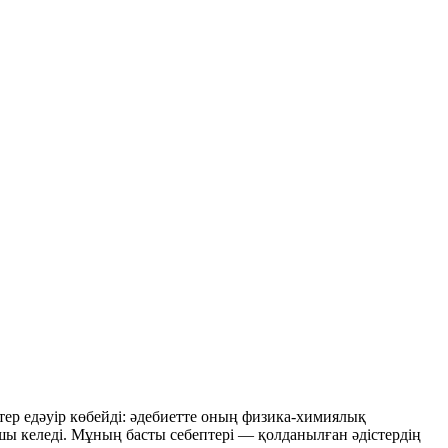
тер едәуір көбейді: әдебиетте оның физика-химиялық
йшы келеді. Мұның басты себептері — қолданылған әдістердің