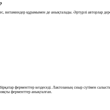
р
емес, витаминдер құрамымен де анықталады. Әртүрлі авторлар дер
бірқатар ферменттер кездеседі. Лактозаның сиыр сүтімен салыс
ияқты ферменттер анықталған.