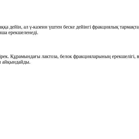
маққа дейін, ал γ-казеин үштен беске дейінгі фракциялық тарма
ша ерекшеленеді.
ірек. Құрамындағы лактоза, белок фракцияларының ерекшелігі, 
н айқындайды.