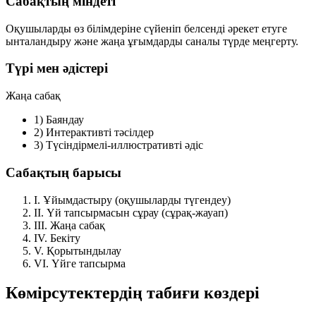
Сабақтың міндеті
Оқушыларды өз білімдеріне сүйеніп белсенді әрекет етуге
ынталандыру және жаңа ұғымдарды саналы түрде меңгерту.
Түрі мен әдістері
Жаңа сабақ
1)
Баяндау
2)
Интерактивті тәсілдер
3)
Түсіндірмелі-иллюстративті әдіс
Сабақтың барысы
I.
Ұйымдастыру (оқушыларды түгендеу)
II.
Үй тапсырмасын сұрау (сұрақ-жауап)
III.
Жаңа сабақ
IV.
Бекіту
V.
Қорытындылау
VI.
Үйге тапсырма
Көмірсутектердің табиғи көздері