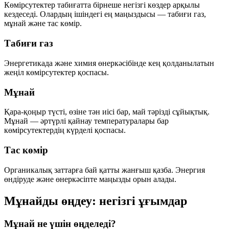
Көмірсутектер табиғатта бірнеше негізгі көздер арқылы
кездеседі. Олардың ішіндегі ең маңыздысы —
табиғи газ
,
мұнай
және
тас көмір
.
Табиғи газ
Энергетикада және химия өнеркәсібінде кең қолданылатын
жеңіл көмірсутектер қоспасы.
Мұнай
Қара-қоңыр түсті, өзіне тән иісі бар, май тәрізді сұйықтық.
Мұнай — әртүрлі қайнау температуралары бар
көмірсутектердің күрделі қоспасы.
Тас көмір
Органикалық заттарға бай қатты жанғыш қазба. Энергия
өндіруде және өнеркәсіпте маңызды орын алады.
Мұнайды өңдеу: негізгі ұғымдар
Мұнай не үшін өңделеді?