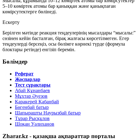
Мысалы, құрамында
10–12
көміртек атомы бар көмірсутектер
5–10
көміртек атомы бар қаныққан және қанықпаған
көмірсутектерге бөлінеді.
Ескерту
Берілген мәтінде реакция теңдеулерінің мысалдары “мысалы:”
сөзінен кейін басталған, бірақ жалғасы көрсетілмеген. Егер
теңдеулерді берсеңіз, осы бөлімге көрнекі түрде (формула
блоктары ретінде) енгізіп беремін.
Бөлімдер
Реферат
Жоспарлар
Тест сұрақтары
Абай Құнанбаев
Мұхтар Әуезов
Қаракерей Қабанбай
Бөгенбай батыр
Шапырашты Наурызбай батыр
Тұрар Рысқұлов
Шоқан Уәлиханов
Zharar.kz - қазақша ақпараттар порталы