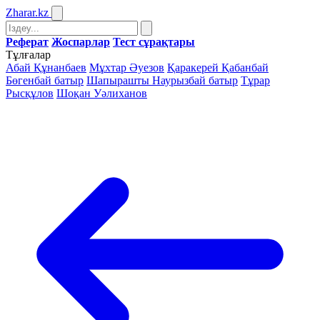
Zharar
.kz
Реферат
Жоспарлар
Тест сұрақтары
Тұлғалар
Абай Құнанбаев
Мұхтар Әуезов
Қаракерей Қабанбай
Бөгенбай батыр
Шапырашты Наурызбай батыр
Тұрар
Рысқұлов
Шоқан Уәлиханов