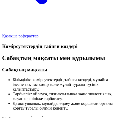
Қазақша рефераттар
Көмірсутектердің табиғи көздері
Сабақтың мақсаты мен құрылымы
Сабақтың мақсаты
Білімділік:
көмірсутектердің табиғи көздері, мұнайға
ілеспе газ, тас көмір және мұнай туралы түсінік
қалыптастыру.
Тәрбиелік:
ойлауға, тиянақтылыққа және экологиялық
жауапкершілікке тәрбиелеу.
Дамытушылық:
мұнайды өңдеу және қоршаған ортаны
қорғау туралы білімін кеңейту.