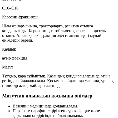
C10–C16
Керосин фракциясы
Шам жанармайына, тракторларға, реактив отынға
қолданылады. Керосиннің газойльмен қоспасы — дизель
отыны. Алғашқы екі фракция әдетте
ашық түсті
мұнай
өнімдерін береді.
Қалдық
ауыр фракция
Мазут
Тұтқыр, қара сұйықтық. Қазандық қондырғыларында отын
ретінде пайдаланылады. Қосымша айдағанда машина, ұршық,
цилиндр жағармайлары алынады.
Мазуттан алынатын қосымша өнімдер
Вазелин:
медицинада қолданылады.
Парафин:
парафин сіңірілген сүрек сіріңке және
қарындаш өндірісінде пайдаланылады.