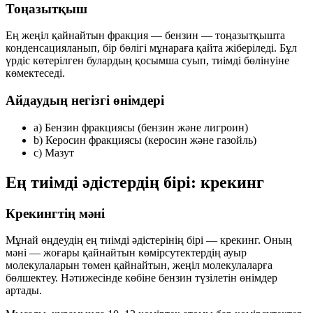
Тоңазытқыш
Ең жеңіл қайнайтын фракция — бензин — тоңазытқышта
конденсацияланып, бір бөлігі мұнараға қайта жіберіледі. Бұл
үрдіс көтерілген булардың қосымша суып, тиімді бөлінуіне
көмектеседі.
Айдаудың негізгі өнімдері
а)
Бензин фракциясы (бензин және лигроин)
b)
Керосин фракциясы (керосин және газойль)
c)
Мазут
Ең тиімді әдістердің бірі: крекинг
Крекингтің мәні
Мұнай өңдеудің ең тиімді әдістерінің бірі —
крекинг
. Оның
мәні — жоғары қайнайтын көмірсутектердің ауыр
молекулаларын төмен қайнайтын, жеңіл молекулаларға
бөлшектеу. Нәтижесінде көбіне бензин түзілетін өнімдер
артады.