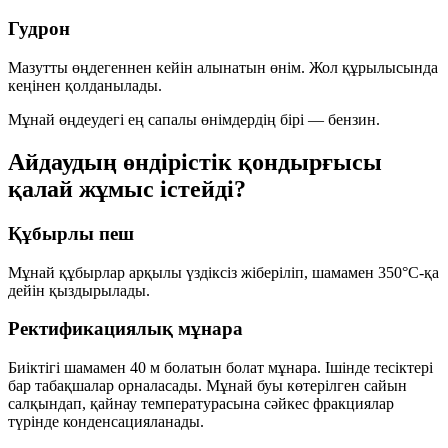
Гудрон
Мазутты өңдегеннен кейін алынатын өнім. Жол құрылысында
кеңінен қолданылады.
Мұнай өңдеудегі ең сапалы өнімдердің бірі —
бензин
.
Айдаудың өндірістік қондырғысы
қалай жұмыс істейді?
Құбырлы пеш
Мұнай құбырлар арқылы үздіксіз жіберіліп, шамамен
350°C
-қа
дейін қыздырылады.
Ректификациялық мұнара
Биіктігі шамамен
40 м
болатын болат мұнара. Ішінде тесіктері
бар табақшалар орналасады. Мұнай буы көтерілген сайын
салқындап, қайнау температурасына сәйкес фракциялар
түрінде конденсацияланады.