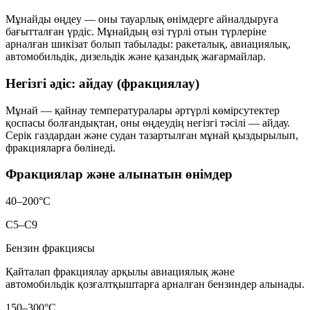
Мұнайды өңдеу — оны
тауарлық өнімдерге
айналдыруға
бағытталған үрдіс. Мұнайдың өзі түрлі отын түрлеріне
арналған шикізат болып табылады: ракеталық, авиациялық,
автомобильдік, дизельдік және қазандық жағармайлар.
Негізгі әдіс: айдау (фракциялау)
Мұнай — қайнау температуралары әртүрлі көмірсутектер
қоспасы болғандықтан, оны өңдеудің негізгі тәсілі —
айдау
.
Серік газдардан және судан тазартылған мұнай қыздырылып,
фракцияларға бөлінеді.
Фракциялар және алынатын өнімдер
40–200°C
C5–C9
Бензин фракциясы
Қайталап фракциялау арқылы авиациялық және
автомобильдік қозғалтқыштарға арналған бензиндер алынады.
150–300°C