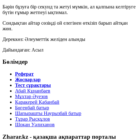
Бәрін бұзуға
бір секунд
та жетуі мүмкін, ал қалпына келтіруге
бүтін ғұмыр
жетпеуі ықтимал.
Сондықтан айтар сөзіңді ой елегінен өткізіп барып айтқан
жөн.
Дереккөз:
Әлеуметтік желіден алынды
Дайындаған:
Асыл
Бөлімдер
Реферат
Жоспарлар
Тест сұрақтары
Абай Құнанбаев
Мұхтар Әуезов
Қаракерей Қабанбай
Бөгенбай батыр
Шапырашты Наурызбай батыр
Тұрар Рысқұлов
Шоқан Уәлиханов
Zharar.kz - қазақша ақпараттар порталы