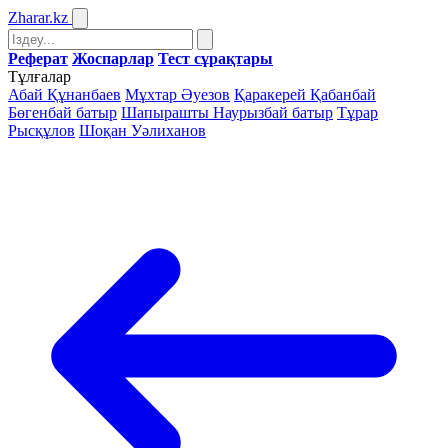
Zharar
.kz
Реферат
Жоспарлар
Тест сұрақтары
Тұлғалар
Абай Құнанбаев
Мұхтар Әуезов
Қаракерей Қабанбай
Бөгенбай батыр
Шапырашты Наурызбай батыр
Тұрар
Рысқұлов
Шоқан Уәлиханов