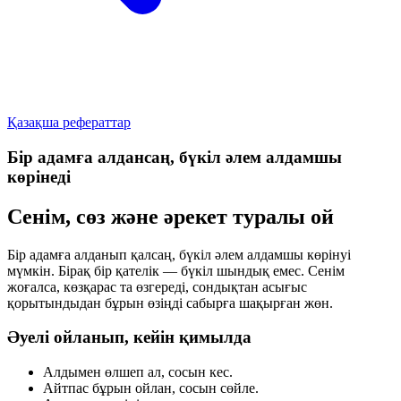
Қазақша рефераттар
Бір адамға алдансаң, бүкіл әлем алдамшы
көрінеді
Сенім, сөз және әрекет туралы ой
Бір адамға алданып қалсаң
, бүкіл әлем алдамшы көрінуі
мүмкін. Бірақ бір қателік — бүкіл шындық емес. Сенім
жоғалса, көзқарас та өзгереді, сондықтан асығыс
қорытындыдан бұрын өзіңді сабырға шақырған жөн.
Әуелі ойланып, кейін қимылда
Алдымен өлшеп ал
, сосын кес.
Айтпас бұрын ойлан
, сосын сөйле.