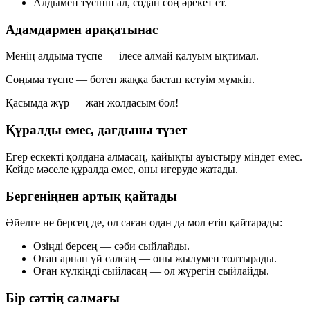
Алдымен түсініп ал
, содан соң әрекет ет.
Адамдармен арақатынас
Менің алдыма түспе
— ілесе алмай қалуым ықтимал.
Соңыма түспе
— бөтен жаққа бастап кетуім мүмкін.
Қасымда жүр
— жан жолдасым бол!
Құралды емес, дағдыны түзет
Егер
ескекті қолдана алмасаң
, қайықты ауыстыру міндет емес.
Кейде мәселе құралда емес, оны игеруде жатады.
Бергеніңнен артық қайтады
Әйелге не берсең де, ол саған одан да мол етіп қайтарады:
Өзіңді берсең —
сәби
сыйлайды.
Оған арнап үй салсаң — оны
жылумен
толтырады.
Оған күлкіңді сыйласаң — ол
жүрегін
сыйлайды.
Бір сәттің салмағы