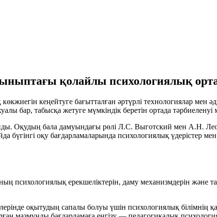
сыныптағы қолайлы психологиялық орт
өкжиегін кеңейтуге бағытталған әртүрлі технологиялар мен әдіс
алы бар, табысқа жетуге мүмкіндік беретін ортада тәрбиеленуі
ды. Оқудың бала дамуындағы рөлі Л.С. Выготский мен А.Н. Леон
да бүгінгі оқу бағдарламаларында психологиялық үдерістер мен
ның психологиялық ерекшеліктерін, даму механизмдерін және та
інде оқытудың сапалы болуы үшін психологиялық білімнің қажет
лған мазмұнды бағдарламаға енгізу — педагогикалық психология