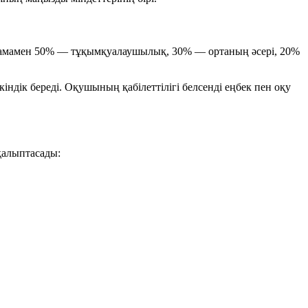
 шамамен 50% — тұқымқуалаушылық, 30% — ортаның әсері, 20%
ндік береді. Оқушының қабілеттілігі белсенді еңбек пен оқу
қалыптасады: