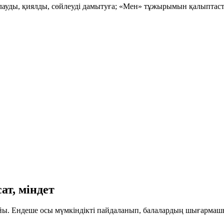
ауды, қиялды, сөйлеуді дамытуға; «Мен» тұжырымын қалыптаст
ат, міндет
ы. Ендеше осы мүмкіндікті пайдаланып, балалардың шығармашы