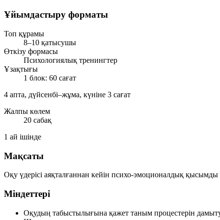
Ұйымдастыру форматы
Топ құрамы
8–10 қатысушы
Өткізу формасы
Психологиялық тренингтер
Ұзақтығы
1 блок: 60 сағат
4 апта, дүйсенбі–жұма, күніне 3 сағат
Жалпы көлем
20 сабақ
1 ай ішінде
Мақсаты
Оқу үдерісі аяқталғаннан кейін психо-эмоционалдық қысымды 
Міндеттері
Оқудың табыстылығына қажет таным процестерін дамыту (зе