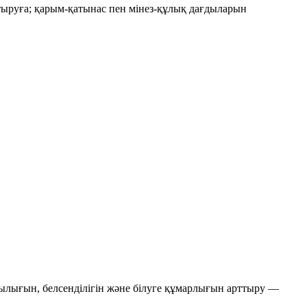
ыруға; қарым-қатынас пен мінез-құлық дағдыларын
лығын, белсенділігін және білуге құмарлығын арттыру —