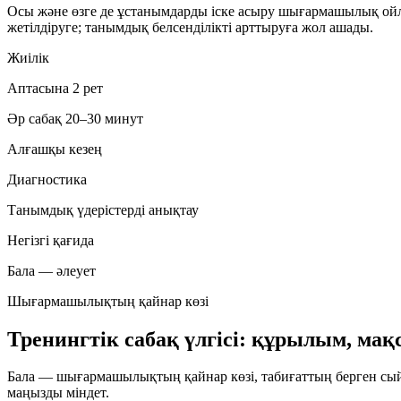
Осы және өзге де ұстанымдарды іске асыру шығармашылық ойл
жетілдіруге; танымдық белсенділікті арттыруға жол ашады.
Жиілік
Аптасына 2 рет
Әр сабақ 20–30 минут
Алғашқы кезең
Диагностика
Танымдық үдерістерді анықтау
Негізгі қағида
Бала — әлеует
Шығармашылықтың қайнар көзі
Тренингтік сабақ үлгісі: құрылым, мақс
Бала — шығармашылықтың қайнар көзі, табиғаттың берген сый
маңызды міндет.