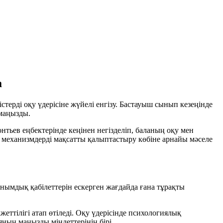
а
терді оқу үдерісіне жүйелі енгізу. Бастауыш сынып кезеңінде
 маңызды.
тьев еңбектерінде кеңінен негізделіп, баланың оқу мен
 механизмдерді мақсатты қалыптастыру көбіне арнайы мәселе
нымдық қабілеттерін ескерген жағдайда ғана тұрақты
тілігі атап өтіледі. Оқу үдерісінде психологиялық
ның маңызды міндеттерінің бірі.