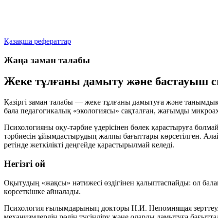
Қазақша рефераттар
Жаңа заман талабы
Жеке тұлғаны дамыту және бастауыш 
Қазіргі заман талабы — жеке тұлғаны дамытуға және танымдық к
бала педагогикалық «экологиясы» сақталған, жағымды микроаху
Психологияны оқу-тәрбие үдерісінен бөлек қарастыруға болмай
тәрбиесін ұйымдастырудың жалпы бағыттары көрсетілген. Алай
ретінде жеткілікті деңгейде қарастырылмай келеді.
Негізгі ой
Оқытудың «жақсы» нәтижесі өздігінен қалыптаспайды: ол бала
көрсеткішке айналады.
Психология ғылымдарының докторы Н.И. Непомнящая зерттеулер
механизмдердің рөлін түсіндіру және оларды дамытуға бағытта