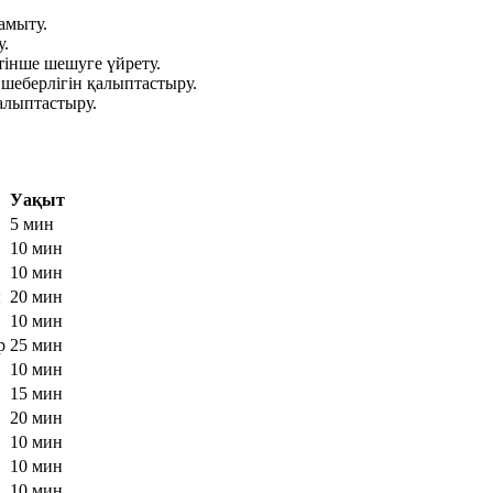
амыту.
у.
інше шешуге үйрету.
 шеберлігін қалыптастыру.
қалыптастыру.
Уақыт
5 мин
10 мин
10 мин
ы
20 мин
10 мин
р
25 мин
10 мин
15 мин
20 мин
10 мин
10 мин
10 мин