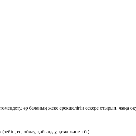
төмендету, әр баланың жеке ерекшелігін ескере отырып, жаңа 
йін, ес, ойлау, қабылдау, қиял және т.б.).