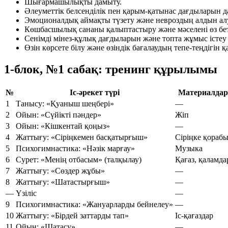
Шығармашылықты дамыту.
Әлеуметтік белсенділік пен қарым-қатынас дағдыларын д
Эмоционалдық аймақты түзету және невроздың алдын ал
Көшбасшылық сананы қалыптастыру және мәселені өз бет
Сенімді мінез-құлық дағдыларын және топта жұмыс істеу
Өзін көрсете білу және өзіндік бағалаудың тепе-теңдігін 
1-блок, №1 сабақ: тренинг құрылымы
№
Іс-әрекет түрі
Материалдар
1
Танысу: «Қуаныш шеңбері»
—
2
Ойын: «Сүйікті пәндер»
Жіп
3
Ойын: «Кішкентай қоңыз»
—
4
Жаттығу: «Сіріңкемен басқатырғыш»
Сіріңке қораб
5
Психогимнастика: «Нәзік марғау»
Музыка
6
Сурет: «Менің отбасым» (талқылау)
Қағаз, қаламда
7
Жаттығу: «Сөздер жұбы»
—
8
Жаттығу: «Шатастырғыш»
—
—
Үзіліс
—
9
Психогимнастика: «Жануарларды бейнелеу»
—
10
Жаттығу: «Бірдей заттарды тап»
Іс-қағаздар
11
Ойын: «Шатасу»
—