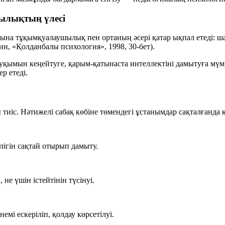
ылықтың үлесі
уына тұқымқуалаушылық пен ортаның әсері қатар ықпал етеді:
н, «Қолданбалы психология», 1998, 30-бет).
қымын кеңейтуге, қарым-қатынаста интеллектіні дамытуға мүмкі
р етеді.
іс. Нәтижелі сабақ көбіне төмендегі ұстанымдар сақталғанда 
лігін сақтай отырып дамыту.
не үшін істейтінін түсінуі.
мі ескеріліп, қолдау көрсетілуі.