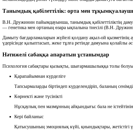
Танымдық қабілеттілік: орта мен тұқымқуалауш
В.Н. Дружинин пайымдауынша, танымдық қабілеттіліктің дам
— генетика мен ортаның өзара ықпалына тиесілі (В.Н. Дружини
Дамыту бағдарламаларын жүйелі қолдану ақыл-ой қызметінің ау
үдерісінде қалыптасып, жеке тұлға ретінде дамуына қолайлы әсе
Нәтижелі сабаққа апаратын ұстанымдар
Психология сабақтары қызықты, шығармашылыққа толы болуы ти
Қарапайымнан күрделіге
Тапсырмаларды біртіндеп күрделендіріп, баланың сенімді
Көрнекті және түсінікті
Нұсқаулық пен мазмұнның айқындығы: бала не істейтінін, 
Кері байланыс
Қатысушының эмоциялық күйі, қиындықтары, жетістігі үне