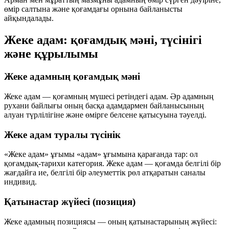
өмір салтына және қоғамдағы орнына байланысты
айқындалады.
Жеке адам: қоғамдық мәні, түсінігі
және құрылымы
Жеке адамның қоғамдық мәні
Жеке адам — қоғамның мүшесі ретіндегі адам. Әр адамның
рухани байлығы оның басқа адамдармен байланысының
алуан түрлілігіне және өмірге белсене қатысуына тәуелді.
Жеке адам туралы түсінік
«Жеке адам» ұғымы «адам» ұғымына қарағанда тар: ол
қоғамдық-тарихи категория. Жеке адам — қоғамда белгілі бір
жағдайға ие, белгілі бір әлеуметтік рөл атқаратын саналы
индивид.
Қатынастар жүйесі (позиция)
Жеке адамның позициясы — оның қатынастарының жүйесі: