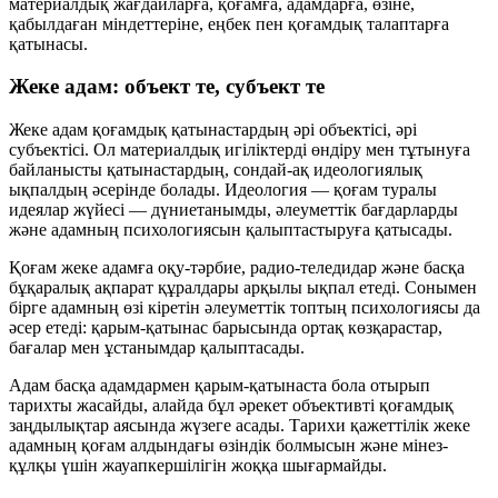
материалдық жағдайларға, қоғамға, адамдарға, өзіне,
қабылдаған міндеттеріне, еңбек пен қоғамдық талаптарға
қатынасы.
Жеке адам: объект те, субъект те
Жеке адам қоғамдық қатынастардың әрі объектісі, әрі
субъектісі. Ол материалдық игіліктерді өндіру мен тұтынуға
байланысты қатынастардың, сондай-ақ идеологиялық
ықпалдың әсерінде болады. Идеология — қоғам туралы
идеялар жүйесі — дүниетанымды, әлеуметтік бағдарларды
және адамның психологиясын қалыптастыруға қатысады.
Қоғам жеке адамға оқу-тәрбие, радио-теледидар және басқа
бұқаралық ақпарат құралдары арқылы ықпал етеді. Сонымен
бірге адамның өзі кіретін әлеуметтік топтың психологиясы да
әсер етеді: қарым-қатынас барысында ортақ көзқарастар,
бағалар мен ұстанымдар қалыптасады.
Адам басқа адамдармен қарым-қатынаста бола отырып
тарихты жасайды, алайда бұл әрекет объективті қоғамдық
заңдылықтар аясында жүзеге асады. Тарихи қажеттілік жеке
адамның қоғам алдындағы өзіндік болмысын және мінез-
құлқы үшін жауапкершілігін жоққа шығармайды.