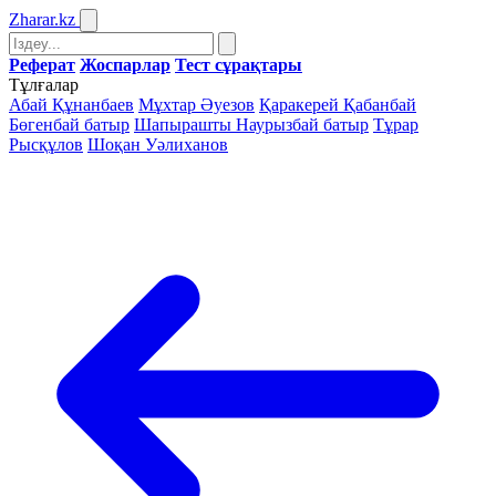
Zharar
.kz
Реферат
Жоспарлар
Тест сұрақтары
Тұлғалар
Абай Құнанбаев
Мұхтар Әуезов
Қаракерей Қабанбай
Бөгенбай батыр
Шапырашты Наурызбай батыр
Тұрар
Рысқұлов
Шоқан Уәлиханов