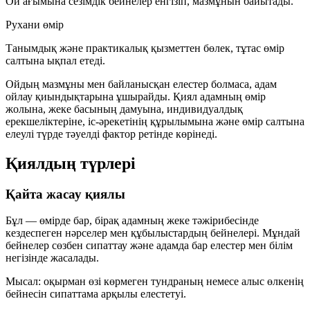
Ой ағымына сезімдік бейнелер енгізіп, мазмұнын байытады.
Рухани өмір
Танымдық және практикалық қызметтен бөлек, тұтас өмір
салтына ықпал етеді.
Ойдың мазмұны мен байланысқан елестер болмаса, адам
ойлау қиындықтарына ұшырайды. Қиял адамның өмір
жолына, жеке басының дамуына, индивидуалдық
ерекшеліктеріне, іс-әрекетінің құрылымына және өмір салтына
елеулі түрде тәуелді фактор ретінде көрінеді.
Қиялдың түрлері
Қайта жасау қиялы
Бұл — өмірде бар, бірақ адамның жеке тәжірибесінде
кездеспеген нәрселер мен құбылыстардың бейнелері. Мұндай
бейнелер сөзбен сипаттау және адамда бар елестер мен білім
негізінде жасалады.
Мысал: оқырман өзі көрмеген тундраның немесе алыс өлкенің
бейнесін сипаттама арқылы елестетуі.