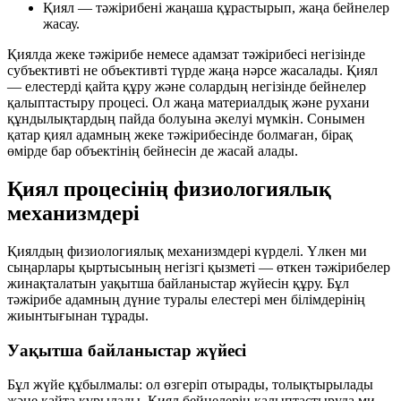
Қиял
— тәжірибені жаңаша құрастырып, жаңа бейнелер
жасау.
Қиялда жеке тәжірибе немесе адамзат тәжірибесі негізінде
субъективті не объективті түрде жаңа нәрсе жасалады. Қиял
— елестерді қайта құру және солардың негізінде бейнелер
қалыптастыру процесі. Ол жаңа материалдық және рухани
құндылықтардың пайда болуына әкелуі мүмкін. Сонымен
қатар қиял адамның жеке тәжірибесінде болмаған, бірақ
өмірде бар объектінің бейнесін де жасай алады.
Қиял процесінің физиологиялық
механизмдері
Қиялдың физиологиялық механизмдері күрделі. Үлкен ми
сыңарлары қыртысының негізгі қызметі — өткен тәжірибелер
жинақталатын уақытша байланыстар жүйесін құру. Бұл
тәжірибе адамның дүние туралы елестері мен білімдерінің
жиынтығынан тұрады.
Уақытша байланыстар жүйесі
Бұл жүйе құбылмалы: ол өзгеріп отырады, толықтырылады
және қайта құрылады. Қиял бейнелерін қалыптастыруда ми