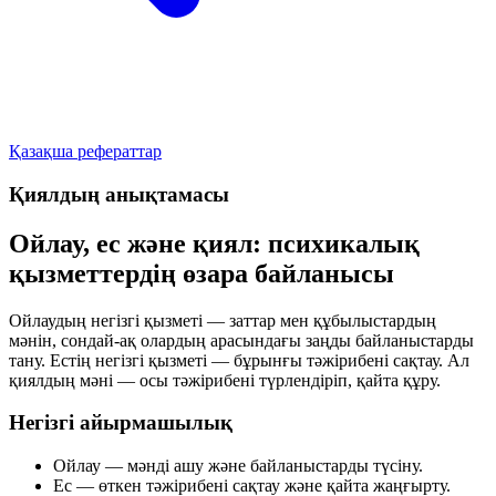
Қазақша рефераттар
Қиялдың анықтамасы
Ойлау, ес және қиял: психикалық
қызметтердің өзара байланысы
Ойлаудың негізгі қызметі — заттар мен құбылыстардың
мәнін, сондай-ақ олардың арасындағы заңды байланыстарды
тану. Естің негізгі қызметі — бұрынғы тәжірибені сақтау. Ал
қиялдың мәні — осы тәжірибені түрлендіріп, қайта құру.
Негізгі айырмашылық
Ойлау
— мәнді ашу және байланыстарды түсіну.
Ес
— өткен тәжірибені сақтау және қайта жаңғырту.