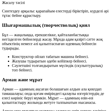
Жасалу тәсілі
Синтездеу арқылы: қарапайым елестерді біріктіріп, күрделі әрі
тұтас бейне құрастыру.
Шығармашылық (творчестволық) қиял
Бұл — жаңалыққа, ерекшелікке, қайталанбастыққа
негізделген бейнелерді жасау. Мұнда адам қазіргі сәтте жоқ
объектінің немесе әлі қалыптаспаған идеяның бейнесін
тудырады.
Конструктор ойлап табатын машина бейнесі.
Жазушы тудыратын әдеби кейіпкер бейнесі.
Сәулетшіні толғандыратын мүсіндік (скульптуралық)
топ бейнесі.
Арман және мұрат
Арман — адамның аңсаған болашағын алдын ала қиялдап
тамашалауы; онда қоғам өміріндегі қалаулы өзгерістердің де
елесі көрініс беруі мүмкін. Мұрат — адамның өзін-өзі
қалыптастыру жолында жетуге талпынатын нысанасы.
Арман мен мұраттың мазмұны адамның өмір сүрген дәуіріне,