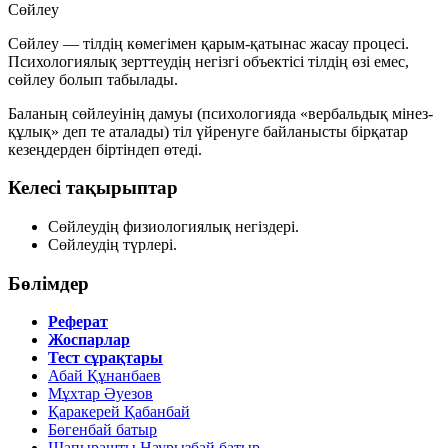
Сөйлеу
Сөйлеу — тілдің көмегімен қарым-қатынас жасау процесі.
Психологиялық зерттеудің негізгі объектісі тілдің өзі емес,
сөйлеу болып табылады.
Баланың сөйлеуінің дамуы (психологияда «вербальдық мінез-
құлық» деп те аталады) тіл үйренуге байланысты бірқатар
кезеңдерден біртіндеп өтеді.
Келесі тақырыптар
Сөйлеудің физиологиялық негіздері.
Сөйлеудің түрлері.
Бөлімдер
Реферат
Жоспарлар
Тест сұрақтары
Абай Құнанбаев
Мұхтар Әуезов
Қаракерей Қабанбай
Бөгенбай батыр
Шапырашты Наурызбай батыр