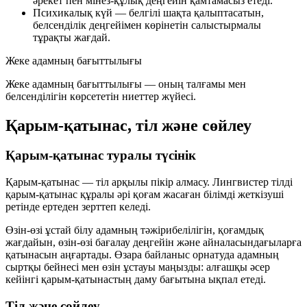
әрекет пен мінез-құлық деңгейін қамтамасыз етеді.
Психикалық күй
— белгілі шақта қалыптасатын,
белсенділік деңгейімен көрінетін салыстырмалы
тұрақты жағдай.
Жеке адамның бағыттылығы
Жеке адамның бағыттылығы — оның талғамы мен
белсенділігін көрсететін ниеттер жүйесі.
Қарым-қатынас, тіл және сөйлеу
Қарым-қатынас туралы түсінік
Қарым-қатынас — тіл арқылы пікір алмасу. Лингвистер тілді
қарым-қатынас құралы әрі қоғам жасаған білімді жеткізуші
ретінде ертеден зерттеп келеді.
Өзін-өзі ұстай білу адамның тәжірибелілігін, қоғамдық
жағдайын, өзін-өзі бағалау деңгейін және айналасындағыларға
қатынасын аңғартады. Өзара байланыс орнатуда адамның
сыртқы бейнесі мен өзін ұстауы маңызды: алғашқы әсер
кейінгі қарым-қатынастың даму бағытына ықпал етеді.
Тіл және сөйлеу