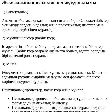
Жеке адамның психологиялық құрылымы
1) Бағыттылық
Адамның болмысқа қатынасын сипаттайды. Ол қажеттіліктер
мен мүдделерден, идеялық және практикалық ниеттер мен
әрекеттер жүйесінен құралады.
2) Мүмкіншіліктер (қабілеттер)
Іс-әрекеттің табысты болуын қамтамасыз ететін қабілеттер
жүйесі. Қабілеттер өзара байланыста болып, әдетте олардың
бірі жетекші рөл атқарады.
3) Мінез
Әлеуметтік ортадағы мінез-құлықтың сипаттамасы. Мінез —
адамның рухани өмірінің мазмұны мен формасы бірлікте
көрінетін күрделі құрылым.
Психикалық процестер, қасиеттер және күйлер
Психикалық процесс
— болмысты әртүрлі психикалық
формада динамикалық бейнелеу.
Психикалық қасиет
— индивидке тән тұрақты түзіліс,