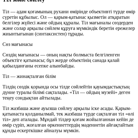
Тіл — адам қоғамының рухани өмірінде объективті түрде өмір
сүретін құбылыс. Ол — қарым-қатынас қызметін атқаратын
белгілер жүйесі және ойдың құралы. Тіл мағыналы сөздерден
және солар арқылы сөйлем құруға мүмкіндік беретін ережелер
жиынтығынан (синтаксистен) тұрады.
Сөз мағынасы
Сөздің мағынасы — оның нақты болмыста белгіленген
объектіге қатынасы; бұл жерде объектінің санада қалай
қабылданғаны есепке алынбайды.
Тіл — жинақталған білім
Тілдің сөздік қорында осы тілде сөйлейтін қауымдастықтың
дүние туралы білімі сақталады. «Тіл — ойдың музейі» деген
теңеу сондықтан айтылады.
Тіл жазбаша және ауызша сөйлеу арқылы іске асады. Қарым-
қатынаста қолданылмай, тек жазбаша түрде сақталған тіл «өлі
тіл» деп аталады. Мұндай тілдер қоғам жойылғаннан кейін де
өмір сүріп, жоғалған өркениеттердің мәдениетін айғақтайтын
құнды ескерткішке айналуы мүмкін.