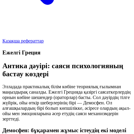
Қазақша рефераттар
Ежелгі Греция
Антика дәуірі: саяси психологияның
бастау көздері
Элладада практикалық білім көбіне теориялық ғылымнан
маңыздырақ саналды. Ежелгі Грецияда қазіргі саясаткерлердің
орнын көбіне шешендер (ораторлар) басты. Сол дәуірдің тілге
жүйрік, ойы өткір шеберлерінің бірі — Демосфен. Ол
алғашқылардың бірі болып көпшілікке, әсіресе олардың ақыл-
ойы мен эмоцияларына әсер етудің саяси механизмдерін
зерттеді.
Демосфен: бұқарамен жұмыс істеудің екі моделі