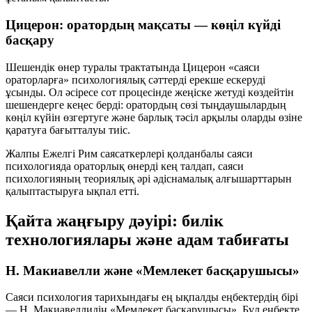
Цицерон: оратордың мақсаты — көңіл күйді
басқару
Шешендік өнер туралы трактатында Цицерон «саяси
ораторларға» психологиялық сәттерді ерекше ескеруді
ұсынды. Ол әсіресе сот процесінде жеңіске жетуді көздейтін
шешендерге кеңес берді: оратордың сөзі тыңдаушылардың
көңіл күйін өзгертуге
және барлық тәсіл арқылы оларды
өзіне
қаратуға
бағытталуы тиіс.
Жалпы Ежелгі Рим саясаткерлері қолданбалы саяси
психологияда ораторлық өнерді кең талдап, саяси
психологияның теориялық әрі әдіснамалық алғышарттарын
қалыптастыруға ықпал етті.
Қайта жаңғыру дәуірі: билік
технологиялары және адам табиғаты
Н. Макиавелли және «Мемлекет басқарушысы»
Саяси психология тарихындағы ең ықпалды еңбектердің бірі
— Н. Макиавеллидің «Мемлекет басқарушысы». Бұл еңбекте