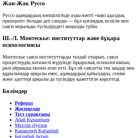
Жан-Жак Руссо
Руссо адамдардың көпшілігінде азды-көпті
«ішкі адалдық
принципі»
болады деп санады — бұл қоғамдық келісім мен
саяси моральды түсіндірудегі маңызды түйін.
Ш.-Л. Монтескье: институттар және бұқара
психологиясы
Монтескье саяси институттарды талдай отырып, саяси
процестердің нәтижелі жүруінде
бұқаралық психологияның
рөлі
айрықша екенін атап өтті. Бұл ой саясатты тек заңдар мен
құрылымдар арқылы емес, адамдардың қабылдауы, сенімі
және әдеттері арқылы да түсіндіру қажеттігін көрсетеді.
Бөлімдер
Реферат
Жоспарлар
Тест сұрақтары
Абай Құнанбаев
Мұхтар Әуезов
Қаракерей Қабанбай
Бөгенбай батыр