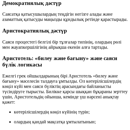
Демократиялық дәстүр
Саясатқа қатысушылардың
теңдігін
негізге алады және
азаматтық қатысуды маңызды құндылық ретінде қарастырады.
Аристократиялық дәстүр
Саяси процестегі белгілі бір тұлғалар типінің, олардың
рөлі
мен жауапкершілігінің
айрықша екенін алға тартады.
Аристотель: «билеу және бағыну» және саяси
бүлік логикасы
Ежелгі грек ойшылдарының бірі Аристотель «билеу және
бағыну» мәселесін талдауға ұмтылды. Ол көтерілісшілердің
көңіл күйі мен саяси бүліктің арасындағы байланысты
түсіндіруге тырысты. Билікке қарсы шыққан бұқараны зерттеу
үшін, Аристотельдің ойынша, кемінде үш нәрсені анықтау
қажет:
көтерілісшілердің
көңіл күйінің түрін
;
олардың
қандай мақсатқа ұмтылатынын
;