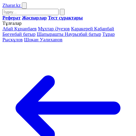
Zharar
.kz
Реферат
Жоспарлар
Тест сұрақтары
Тұлғалар
Абай Құнанбаев
Мұхтар Әуезов
Қаракерей Қабанбай
Бөгенбай батыр
Шапырашты Наурызбай батыр
Тұрар
Рысқұлов
Шоқан Уәлиханов