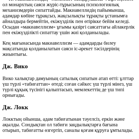
ол монархтың саяси жүріс-тұрысының психологиялық
механизмдерін сипаттайды. Макиавеллидің пайымынша,
адамдар көбіне
тұрақсыз
, жақсылықты тұрақты ұстанымға
айналдыра бермейтін, екіжүзділік пен өтірікке бейім келеді.
Осыдан «макиавеллизм» ұғымы қазіргі саясаттағы айлакерлік
пен екіжүзділікті сипаттау үшін жиі қолданылады.
Кең мағынасында макиавеллизм — адамдарды билеу
мақсатында қолданылатын саяси іс-әрекет тәсілдерінің
жиынтығы.
Дж. Вико
Вико халықтар дамуының сатылық сипатын атап өтті: ұлттар
үш түрлі «табиғаттан» өтеді; соған сәйкес үш түрлі мінез, үш
түрлі құқық түсінігі қалыптасып, мемлекеттің де үш типі
орнығады.
Дж. Локк
Локктың ойынша, адам табиғатынан
тәуелсіз, еркін және
ақылды
. Сондықтан ол табиғи заңдылықтарға бағына
отырып, табиғатты өзгертіп, саналы қоғам құруға ұмтылады.