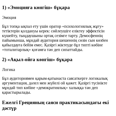
1) «Эмоцияға көнгіш» бұқара
Эмоция
Бұл топқа ықпал ету үшін оратор «психологиялық жұғу»
тетіктерін қолдануы керек: сөйлеушіге еліктеу эффектісін
күшейту, тыңдаушыны ортақ сезімге тарту. Демосфеннің
пайымынша, мұндай аудитория шешеннің сөзін сын көзбен
қабылдауға бейім емес. Қазіргі жіктеуде бұл типті көбіне
«тоталитарлық»
қоғамға тән деп сипаттайды.
2) «Ақыл-ойға көнгіш» бұқара
Логика
Бұл аудиториямен қарым-қатынаста саясаткерге
логикалық
аргументация
, дәлел мен жүйелі ой қажет. Қазіргі түсінікте
мұндай тип көбіне
«демократиялық»
халыққа тән деп
қарастырылады.
Ежелгі Грецияның саяси практикасындағы екі
дәстүр