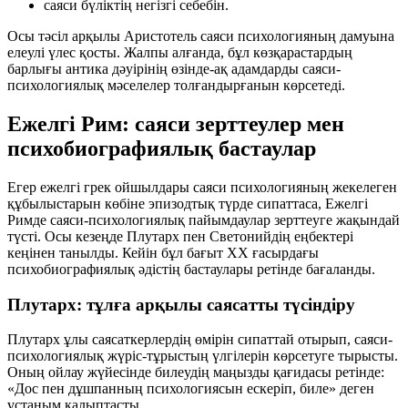
саяси бүліктің
негізгі себебін
.
Осы тәсіл арқылы Аристотель саяси психологияның дамуына
елеулі үлес қосты. Жалпы алғанда, бұл көзқарастардың
барлығы антика дәуірінің өзінде-ақ адамдарды саяси-
психологиялық мәселелер толғандырғанын көрсетеді.
Ежелгі Рим: саяси зерттеулер мен
психобиографиялық бастаулар
Егер ежелгі грек ойшылдары саяси психологияның жекелеген
құбылыстарын көбіне эпизодтық түрде сипаттаса, Ежелгі
Римде саяси-психологиялық пайымдаулар зерттеуге жақындай
түсті. Осы кезеңде Плутарх пен Светонийдің еңбектері
кеңінен танылды. Кейін бұл бағыт ХХ ғасырдағы
психобиографиялық әдістің
бастаулары ретінде бағаланды.
Плутарх: тұлға арқылы саясатты түсіндіру
Плутарх ұлы саясаткерлердің өмірін сипаттай отырып, саяси-
психологиялық жүріс-тұрыстың үлгілерін көрсетуге тырысты.
Оның ойлау жүйесінде билеудің маңызды қағидасы ретінде:
«Дос пен дұшпанның психологиясын ескеріп, биле»
деген
ұстаным қалыптасты.