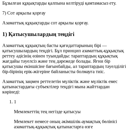
Бұзылған құқықтарды қалпына келтіруді қамтамасыз ету.
7) Сот арқылы қорғау
Азаматтық құқықтарды сот арқылы қорғау.
1) Қатысушылардың теңдігі
Азаматтық құқықтың басты қағидаттарының бірі —
қатысушылардың теңдігі. Бұл принцип азаматтық-құқықтық
реттеу әдісінің өзінен туындайды: тараптардың құқықтық
жағдайы тәуелсіз және тең дәрежеде болады. Яғни бір
қатысушы екіншісіне бағынбайды, ал тараптардың тәуелділігі
бір-бірінің ерік-жігеріне байланысты болмауға тиіс.
Азаматтық заңмен реттелетін мүліктік және мүліктік емес
қатынастардағы субъектілер теңдігі мына жайттардан
көрінеді:
1
Мемлекеттің тең негізде қатысуы
Мемлекет немесе оның әкімшілік-аумақтық бөлінісі
азаматтық-құқықтық қатынастарға өзге