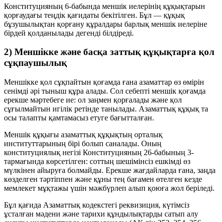
Конституцияның 6-бабында меншік иелерінің құқықтарын
қорғаудағы теңдік қағидаты бекітілген. Бұл — құқық
бұзушылықтан қорғану құралдары барлық меншік иелеріне
бірдей қолданылады дегенді білдіреді.
2) Меншікке және басқа заттық құқықтарға қол
сұқпаушылық
Меншікке қол сұқпайтын қоғамда ғана азаматтар өз өмірін
сенімді әрі тыныш құра алады. Сол себепті меншік қоғамда
ерекше мәртебеге ие: ол заңмен қорғалады және қол
сұғылмайтын игілік ретінде танылады. Азаматтық құқық та
осы талапты қамтамасыз етуге бағытталған.
Меншік құқығы азаматтық құқықтың орталық
институттарының бірі болып саналады. Оның
конституциялық негізі Конституцияның 26-бабының 3-
тармағында көрсетілген:
соттың шешімінсіз ешкімді өз
мүлкінен айыруға болмайды
. Ерекше жағдайларда ғана, заңда
көзделген тәртіппен және құны тең бағамен өтелген кезде
мемлекет мұқтажы үшін мәжбүрлеп алып қоюға жол беріледі.
Бұл қағида Азаматтық кодекстегі реквизиция, күтімсіз
ұсталған мәдени және тарихи құндылықтарды сатып алу