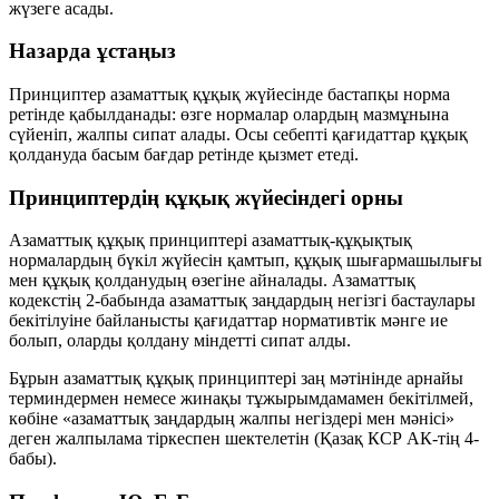
жүзеге асады.
Назарда ұстаңыз
Принциптер азаматтық құқық жүйесінде бастапқы норма
ретінде қабылданады: өзге нормалар олардың мазмұнына
сүйеніп, жалпы сипат алады. Осы себепті қағидаттар құқық
қолдануда басым бағдар ретінде қызмет етеді.
Принциптердің құқық жүйесіндегі орны
Азаматтық құқық принциптері азаматтық-құқықтық
нормалардың бүкіл жүйесін қамтып, құқық шығармашылығы
мен құқық қолданудың өзегіне айналады. Азаматтық
кодекстің 2-бабында азаматтық заңдардың негізгі бастаулары
бекітілуіне байланысты қағидаттар нормативтік мәнге ие
болып, оларды қолдану міндетті сипат алды.
Бұрын азаматтық құқық принциптері заң мәтінінде арнайы
терминдермен немесе жинақы тұжырымдамамен бекітілмей,
көбіне «азаматтық заңдардың жалпы негіздері мен мәнісі»
деген жалпылама тіркеспен шектелетін (Қазақ КСР АК-тің 4-
бабы).