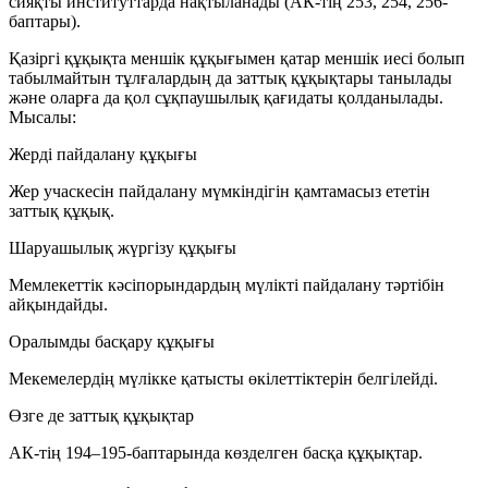
сияқты институттарда нақтыланады (АК-тің 253, 254, 256-
баптары).
Қазіргі құқықта меншік құқығымен қатар меншік иесі болып
табылмайтын тұлғалардың да заттық құқықтары танылады
және оларға да қол сұқпаушылық қағидаты қолданылады.
Мысалы:
Жерді пайдалану құқығы
Жер учаскесін пайдалану мүмкіндігін қамтамасыз ететін
заттық құқық.
Шаруашылық жүргізу құқығы
Мемлекеттік кәсіпорындардың мүлікті пайдалану тәртібін
айқындайды.
Оралымды басқару құқығы
Мекемелердің мүлікке қатысты өкілеттіктерін белгілейді.
Өзге де заттық құқықтар
АК-тің 194–195-баптарында көзделген басқа құқықтар.