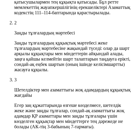
қатысушылармен тең құқықта қатысады. Бұл ретте
мемлекеттің жауапкершілігінің ерекшеліктері Азаматтық
кодекстің 111–114-баптарында қарастырылады.
2
Заңды тұлғалардың мәртебесі
Заңды тұлғалардың құқықтық мәртебесі жеке
тұлғалардың мәртебесіне жақындай түседі: олар да шарт
арқылы құқықтары мен міндеттерін айқындай алады,
заңға қайшы келмейтін шарт талаптарын таңдауға ерікті,
сондай-ақ еңбек шартын (оның ішінде келісімшартты)
жасауға құқылы.
3
Шетелдіктер мен азаматтығы жоқ адамдардың құқықтық
жағдайы
Егер заң құжаттарында өзгеше көзделмесе, шетелдік
жеке және заңды тұлғалар, сондай-ақ азаматтығы жоқ
адамдар ҚР азаматтары мен заңды тұлғалары үшін
көзделген құқықтар мен міндеттерге тең дәрежеде ие
болады (АК-тің 3-бабының 7-тармағы).