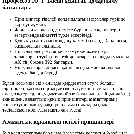
Профессор Ю. Г. Басин ұсынған қолданылу
бағыттары
Принциптер тікелей қолданылатын нормалар түрінде
көрінуі мүмкін.
Жаңа заң әзірлегенде немесе бұрынғы заң актілерін
өзгерткенде міндетті түрде ескеріледі.
Құқық ұқсастығын қолдану қажет болғанда (аналогия)
басшылыққа алынады.
Нормалардың бастапқы мазмұнын және шарт
талаптарын түсіндіру кезінде назарға алынады (мысалы,
АК-тің 6 және 392-баптары).
Нормалар арасындағы қайшылықты жою жолдарын
іздеуде бағдар береді.
Бұған қосымша екі маңызды қырды атап өтуге болады:
біріншіден, қағидаттар заң актілері жүйесінің сипатын ғана
емес, заңгерлердің құқықтық ойлау бағдарын да айқындайды;
екіншіден, азаматтық құқық принциптері азаматтардың
конституциялық құқықтарын азаматтық-құқықтық
тәсілдермен қорғауды нақтылай түседі.
Азаматтық құқықтың негізгі принциптері
Бұл қағидаттардың барлығы Азаматтық кодекстің 2-бабында