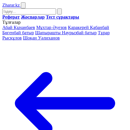
Zharar
.kz
Реферат
Жоспарлар
Тест сұрақтары
Тұлғалар
Абай Құнанбаев
Мұхтар Әуезов
Қаракерей Қабанбай
Бөгенбай батыр
Шапырашты Наурызбай батыр
Тұрар
Рысқұлов
Шоқан Уәлиханов