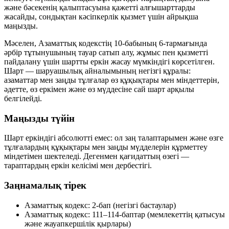
және бәсекенің қалыптасуына қажетті алғышарттарды
жасайды, сондықтан кәсіпкерлік қызмет үшін айрықша
маңызды.
Мәселен, Азаматтық кодекстің 10-бабының 6-тармағында
әрбір тұтынушының тауар сатып алу, жұмыс пен қызметті
пайдалану үшін шартты еркін жасау мүмкіндігі көрсетілген.
Шарт — шаруашылық айналымының негізгі құралы:
азаматтар мен заңды тұлғалар өз құқықтары мен міндеттерін,
әдетте, өз еркімен және өз мүддесіне сай шарт арқылы
белгілейді.
Маңызды түйін
Шарт еркіндігі абсолютті емес: ол заң талаптарымен және өзге
тұлғалардың құқықтары мен заңды мүдделерін құрметтеу
міндетімен шектеледі. Дегенмен қағидаттың өзегі —
тараптардың еркін келісімі мен дербестігі.
Заңнамалық тірек
Азаматтық кодекс: 2-бап (негізгі бастаулар)
Азаматтық кодекс: 111–114-баптар (мемлекеттің қатысуы
және жауапкершілік қырлары)