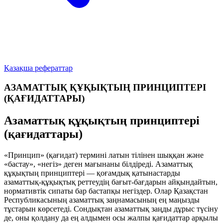
Қазақша рефераттар
АЗАМАТТЫҚ ҚҰҚЫҚТЫҢ ПРИНЦИПТЕРІ
(ҚАҒИДАТТАРЫ)
Азаматтық құқықтың принциптері
(қағидаттары)
«Принцип» (қағидат) термині латын тілінен шыққан және
«бастау», «негіз» деген мағынаны білдіреді. Азаматтық
құқықтың принциптері — қоғамдық қатынастарды
азаматтық-құқықтық реттеудің бағыт-бағдарын айқындайтын,
нормативтік сипаты бар бастапқы негіздер. Олар Қазақстан
Республикасының азаматтық заңнамасының ең маңызды
тұстарын көрсетеді. Сондықтан азаматтық заңды дұрыс түсіну
де, оны қолдану да ең алдымен осы жалпы қағидаттар арқылы