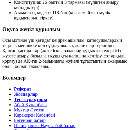
Конституция: 26-баптың 3-тармағы (мүліктен айыру
кепілдіктері)
Азаматтық кодекс: 118-бап (қозғалмайтын мүлік
құқықтарын тіркеу)
Оқуға жеңіл құрылым
Осы мәтінде үш қағидат кеңірек ашылды: қатысушылардың
теңдігі, меншікке қол сұқпаушылық және шарт еркіндігі.
Қалған қағидаттар (жеке іске араласпау, құқықты кедергісіз
жүзеге асыру, бұзылған құқықты қалпына келтіру, сот арқылы
қорғау) да АК-тің 2-бабындағы жүйелі тұтастықтың ажырамас
бөлігі болып табылады.
Бөлімдер
Реферат
Жоспарлар
Тест сұрақтары
Абай Құнанбаев
Мұхтар Әуезов
Қаракерей Қабанбай
Бөгенбай батыр
Шапырашты Наурызбай батыр