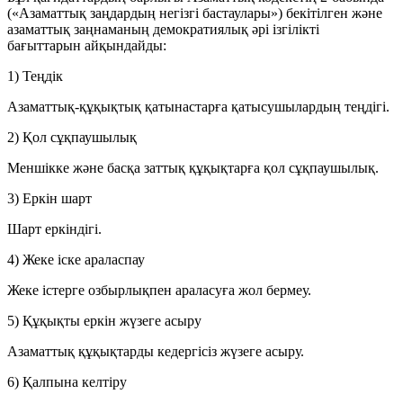
(«Азаматтық заңдардың негізгі бастаулары») бекітілген және
азаматтық заңнаманың демократиялық әрі ізгілікті
бағыттарын айқындайды:
1) Теңдік
Азаматтық-құқықтық қатынастарға қатысушылардың теңдігі.
2) Қол сұқпаушылық
Меншікке және басқа заттық құқықтарға қол сұқпаушылық.
3) Еркін шарт
Шарт еркіндігі.
4) Жеке іске араласпау
Жеке істерге озбырлықпен араласуға жол бермеу.
5) Құқықты еркін жүзеге асыру
Азаматтық құқықтарды кедергісіз жүзеге асыру.
6) Қалпына келтіру