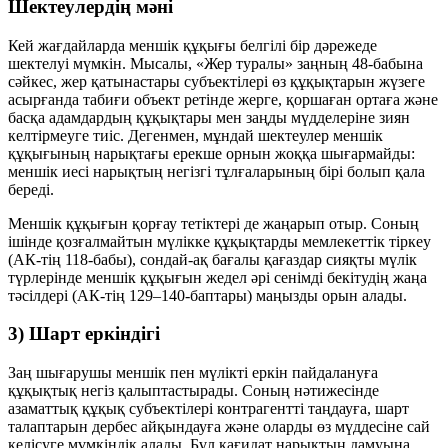
Шектеулердің мәні
Кей жағдайларда меншік құқығы белгілі бір дәрежеде
шектелуі мүмкін. Мысалы, «Жер туралы» заңның 48-бабына
сәйкес, жер қатынастары субъектілері өз құқықтарын жүзеге
асырғанда табиғи объект ретінде жерге, қоршаған ортаға және
басқа адамдардың құқықтары мен заңды мүдделеріне зиян
келтірмеуге тиіс. Дегенмен, мұндай шектеулер меншік
құқығының нарықтағы ерекше орнын жоққа шығармайды:
меншік иесі нарықтың негізгі тұлғаларының бірі болып қала
береді.
Меншік құқығын қорғау тетіктері де жаңарып отыр. Соның
ішінде қозғалмайтын мүлікке құқықтарды мемлекеттік тіркеу
(АК-тің 118-бабы), сондай-ақ бағалы қағаздар сияқты мүлік
түрлерінде меншік құқығын жедел әрі сенімді бекітудің жаңа
тәсілдері (АК-тің 129–140-баптары) маңызды орын алады.
3) Шарт еркіндігі
Заң шығарушы меншік пен мүлікті еркін пайдалануға
құқықтық негіз қалыптастырады. Соның нәтижесінде
азаматтық құқық субъектілері контрагентті таңдауға, шарт
талаптарын дербес айқындауға және оларды өз мүддесіне сай
келісуге мүмкіндік алады. Бұл қағидат нарықтың дамуына