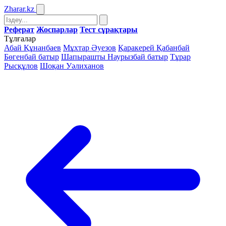
Zharar
.kz
Реферат
Жоспарлар
Тест сұрақтары
Тұлғалар
Абай Құнанбаев
Мұхтар Әуезов
Қаракерей Қабанбай
Бөгенбай батыр
Шапырашты Наурызбай батыр
Тұрар
Рысқұлов
Шоқан Уәлиханов