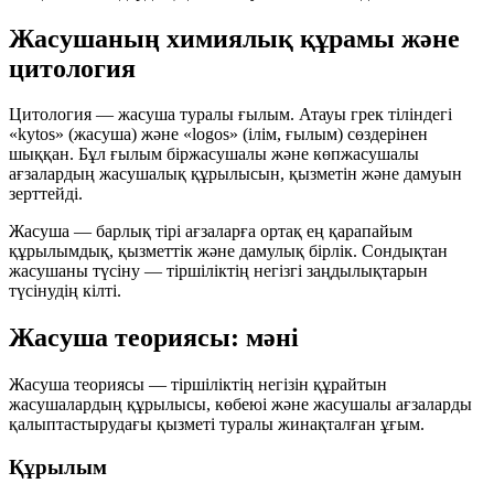
Жасушаның химиялық құрамы және
цитология
Цитология
— жасуша туралы ғылым. Атауы грек тіліндегі
«kytos»
(жасуша) және
«logos»
(ілім, ғылым) сөздерінен
шыққан. Бұл ғылым біржасушалы және көпжасушалы
ағзалардың жасушалық құрылысын, қызметін және дамуын
зерттейді.
Жасуша — барлық тірі ағзаларға ортақ ең қарапайым
құрылымдық
,
қызметтік
және
дамулық
бірлік. Сондықтан
жасушаны түсіну — тіршіліктің негізгі заңдылықтарын
түсінудің кілті.
Жасуша теориясы: мәні
Жасуша теориясы
— тіршіліктің негізін құрайтын
жасушалардың құрылысы, көбеюі және жасушалы ағзаларды
қалыптастырудағы қызметі туралы жинақталған ұғым.
Құрылым