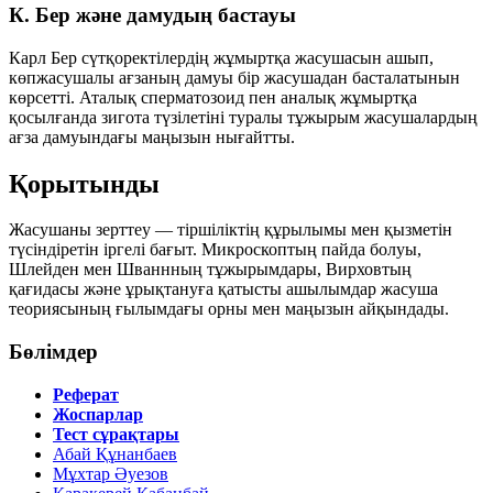
К. Бер және дамудың бастауы
Карл Бер
сүтқоректілердің жұмыртқа жасушасын ашып,
көпжасушалы ағзаның дамуы бір жасушадан басталатынын
көрсетті. Аталық сперматозоид пен аналық жұмыртқа
қосылғанда
зигота
түзілетіні туралы тұжырым жасушалардың
ағза дамуындағы маңызын нығайтты.
Қорытынды
Жасушаны зерттеу — тіршіліктің құрылымы мен қызметін
түсіндіретін іргелі бағыт. Микроскоптың пайда болуы,
Шлейден мен Шваннның тұжырымдары, Вирховтың
қағидасы және ұрықтануға қатысты ашылымдар жасуша
теориясының ғылымдағы орны мен маңызын айқындады.
Бөлімдер
Реферат
Жоспарлар
Тест сұрақтары
Абай Құнанбаев
Мұхтар Әуезов