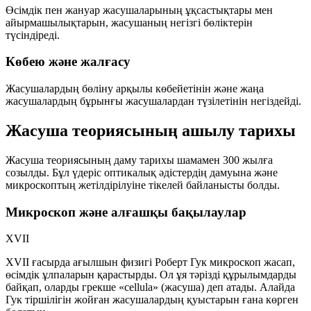
Өсімдік пен жануар жасушаларының ұқсастықтары мен
айырмашылықтарын, жасушаның негізгі бөліктерін
түсіндіреді.
Көбею және жалғасу
Жасушалардың бөліну арқылы көбейетінін және жаңа
жасушалардың бұрынғы жасушалардан түзілетінін негіздейді.
Жасуша теориясының ашылу тарихы
Жасуша теориясының даму тарихы шамамен
300 жылға
созылды. Бұл үдеріс оптикалық әдістердің дамуына және
микроскоптың жетілдірілуіне тікелей байланысты болды.
Микроскоп және алғашқы бақылаулар
XVII
XVII ғасырда ағылшын физигі
Роберт Гук
микроскоп жасап,
өсімдік ұлпаларын қарастырды. Ол ұя тәрізді құрылымдарды
байқап, оларды грекше
«cellula»
(жасуша) деп атады. Алайда
Гук тіршілігін жойған жасушалардың қуыстарын ғана көрген