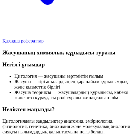
Қазақша рефераттар
Жасушаның химиялық құрыдысы туралы
Негізгі ұғымдар
Цитология
— жасушаны зерттейтін ғылым
Жасуша
— тірі ағзалардың ең қарапайым құрылымдық
және қызметтік бірлігі
Жасуша теориясы
— жасушалардың құрылысы, көбеюі
және ағза құраудағы рөлі туралы жинақталған ілім
Неліктен маңызды?
Цитологиядағы заңдылықтар анатомия, эмбриология,
физиология, генетика, биохимия және молекулалық биология
сияқты ғылымдардың қалыптасуына негіз болды.