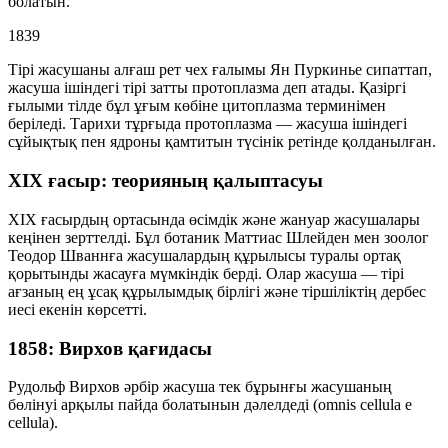
болатын.
1839
Тірі жасушаны алғаш рет чех ғалымы
Ян Пуркинье
сипаттап,
жасуша ішіндегі тірі затты
протоплазма
деп атады. Қазіргі
ғылыми тілде бұл ұғым көбіне
цитоплазма
терминімен
беріледі. Тарихи тұрғыда протоплазма — жасуша ішіндегі
сұйықтық пен ядроны қамтитын түсінік ретінде қолданылған.
XIX ғасыр: теорияның қалыптасуы
XIX ғасырдың ортасында өсімдік және жануар жасушалары
кеңінен зерттелді. Бұл ботаник
Маттиас Шлейден
мен зоолог
Теодор Шваннға
жасушалардың құрылысы туралы ортақ
қорытынды жасауға мүмкіндік берді. Олар жасуша — тірі
ағзаның ең ұсақ құрылымдық бірлігі және тіршіліктің дербес
иесі екенін көрсетті.
1858: Вирхов қағидасы
Рудольф Вирхов
әрбір жасуша тек бұрынғы жасушаның
бөлінуі арқылы пайда болатынын дәлелдеді (
omnis cellula e
cellula
).