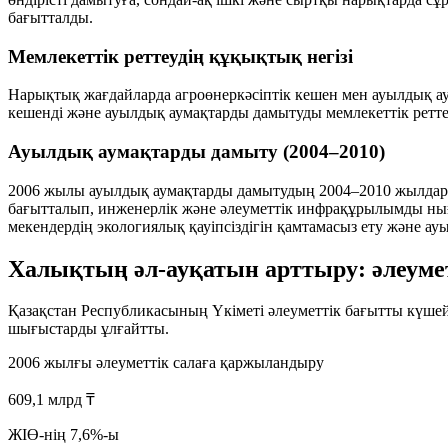
бағытталды.
Мемлекеттік реттеудің құқықтық негізі
Нарықтық жағдайларда агроөнеркәсіптік кешен мен ауылдық а
кешенді және ауылдық аумақтарды дамытуды мемлекеттік ретт
Ауылдық аумақтарды дамыту (2004–2010)
2006 жылы ауылдық аумақтарды дамытудың 2004–2010 жылдарға 
бағытталып, инженерлік және әлеуметтік инфрақұрылымды ныға
мекендердің экологиялық қауіпсіздігін қамтамасыз ету және ауы
Халықтың әл-ауқатын арттыру: әлеум
Қазақстан Республикасының Үкіметі әлеуметтік бағытты күшейту 
шығыстарды ұлғайтты.
2006 жылғы әлеуметтік салаға қаржыландыру
609,1 млрд ₸
ЖІӨ-нің 7,6%-ы