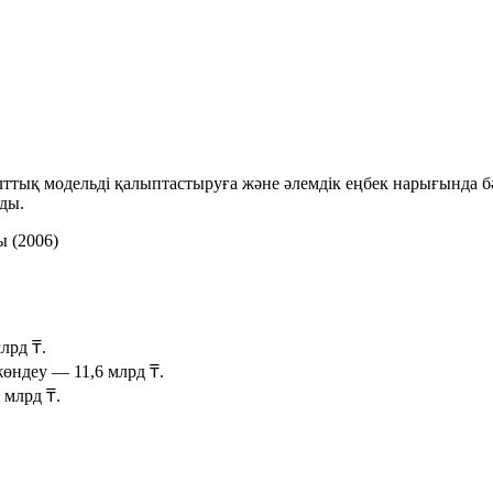
ен ұлттық модельді қалыптастыруға және әлемдік еңбек нарығында 
ды.
ы (2006)
млрд ₸
.
 жөндеу —
11,6 млрд ₸
.
5 млрд ₸
.