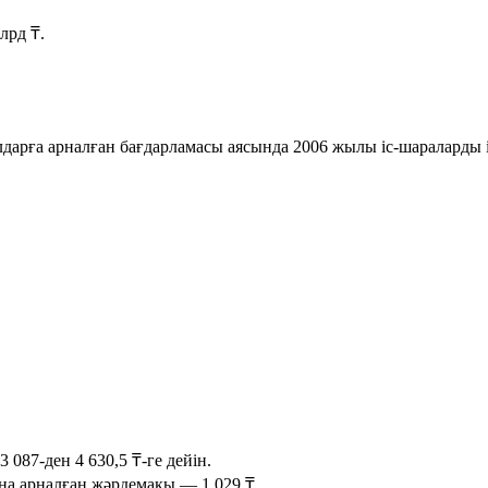
млрд ₸
.
лдарға арналған бағдарламасы аясында 2006 жылы іс-шараларды 
3 087
-ден
4 630,5 ₸
-ге дейін.
ына арналған жәрдемақы —
1 029 ₸
.