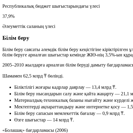
Республикалық бюджет шығыстарындағы үлесі
37,9%
Әлеуметтік саланың үлесі
Білім беру
Білім беру саясаты әлемдік білім беру кеңістігіне кіріктірілг
білім беруге арналған шығыстар кемінде ЖІӨ-нің
3,5%-ын
құра
2005–2010 жылдарға арналған білім беруді дамыту бағдарламас
Шамамен
62,5 млрд ₸
бөлінді.
Біліктілігі жоғары кадрлар даярлау —
13,4 млрд ₸
.
Білім беру нысандарын салу және қайта жаңарту —
21,1 
Материалдық-техникалық базаны нығайту және күрделі
Мектептерді ақпараттандыру және интернетке қосу —
1,
Білім беру сапасын мемлекеттік бағалау —
0,9 млрд ₸
.
Өзге шығыстар —
14 млрд ₸
.
«Болашақ» бағдарламасы (2006)