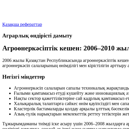
Қазақша рефераттар
Аграрлық өндiрiстi дамыту
Агроөнеркәсіптік кешен: 2006–2010 жы
2006 жылы Қазақстан Республикасында агроөнеркәсіптік кеше
агроөнеркәсіп салаларының өнімділігі мен кірістілігін артт
Негізгі міндеттер
Агроөнеркәсіп салаларын сапалы техникалық жарақтандыр
Ғылыми қамтамасыз етуді күшейту және инновациялық әзі
Нақты сектор қажеттіліктеріне сай кадрлық қамтамасыз 
Халықаралық талаптарға сәйкес өнім қауіпсіздігі мен са
Кластерлік бастамаларды қолдау арқылы ұлттық бәсекел
Азық-түлік нарықтарын мемлекеттік реттеу тетіктерін жет
Тұжырымдаманы тиімді іске асыру үшін 2006–2008 жылдарға арн
өндірісті дамытуға, сондай-ақ ішкі және сыртқы нарықтарда с