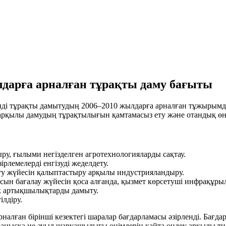
лдарға арналған тұрақты даму бағыты
нді тұрақты дамытудың 2006–2010 жылдарға арналған тұжырымда
ыру арқылы дамудың тұрақтылығын қамтамасыз ету және отандық 
у, ғылыми негізделген агротехнологияларды сақтау.
рлемелерді енгізуді жеделдету.
ету жүйесін қалыптастыру арқылы индустрияландыру.
пасын бағалау жүйесін қоса алғанда, қызмет көрсетуші инфрақұр
ік артықшылықтарды дамыту.
ілдіру.
алған бірінші кезектегі шаралар бағдарламасы әзірленді. Бағд
ұранысқа ие ауыл шаруашылығы өнімдерін қайта өңдеу арқылы тиі