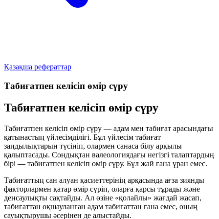
Қазақша рефераттар
Табиғатпен келісіп өмір сүру
Табиғатпен келісіп өмір сүру
Табиғатпен келісіп өмір сүру — адам мен табиғат арасындағы
қатынастың үйлесімділігі. Бұл үйлесім табиғат
заңдылықтарын түсініп, олармен санаса білу арқылы
қалыптасады. Сондықтан валеологиядағы негізгі талаптардың
бірі —
табиғатпен келісіп өмір сүру
. Бұл жай ғана ұран емес.
Табиғаттың сан алуан қасиеттерінің арқасында ағза зиянды
факторлармен қатар өмір сүріп, оларға қарсы тұрады және
денсаулықты сақтайды. Ал өзіне «қолайлы» жағдай жасап,
табиғаттан оқшауланған адам табиғаттан ғана емес, оның
сауықтырушы әсерінен де алыстайды.