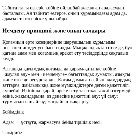
Табиғаттағы өзгеріс көбіне ойланбай жасалған араласудан
басталады. Ал табиғат өзгерсе, оның құрамындағы адам да,
адамзат та өзгеріске ұшырайды.
Иемдену принципі және оның салдары
Қоғамның ерте кезеңдерінде шаруашылық құрылымы
негізінен иемденуге бағытталды. Мыңжылдықтар өтсе де, бұл
қағида адам мен қоғамның әрекет ету тәсілдерінде сақталып
келді.
Алғашқы қауымдық қоғамда да қарым-қатынас көбіне
«жаулап алу» мен «иемденуге» бағытталды: аумақты, азықты
және өзге де ресурстарды. Қоғам дамыған сайын адамдардың
заттарға, жайлылыққа және мүмкіндіктерге деген қажеттілігі
күшейді. Өкінішке қарай, әрекет ету тактикасы жиі өзгермеді:
өзіне, жақындарына, өз денесіне қажеттіні алу; үй салу;
тұрмысын ыңғайлау; жағдайын жақсарту.
Бейімділік
Адам — ұстауға, жармасуға бейім тіршілік иесі.
Тәжірибе