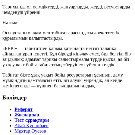
Тарихында ол өсімдіктерді, жануарларды, жерді, ресурстарды
иемденуді үйренді.
Нәтиже
Осы ұстаным адам мен табиғат арасындағы әрекеттестік
құрылымын қалыптастырды.
«
БЕР!
» — табиғатпен қарым-қатынаста негізгі талапқа
айналған ұран іспетті. Бұл біреуді кінәлау емес, бұл белгілі бір
заңдылық: адамзат тарихы салыстырмалы түрде қысқа, ал біз
ұзақ уақыт бойы табиғаттың «беруіне» сүйеніп келдік.
Табиғат бізге ұзақ уақыт бойы ресурстарын ұсынып, даму
мүмкіндігін қамтамасыз етті. Біз алуды үйрендік, ал кейде
жетіспегенде — күшпен бағындырып алдық.
Бөлімдер
Реферат
Жоспарлар
Тест сұрақтары
Абай Құнанбаев
Мұхтар Әуезов