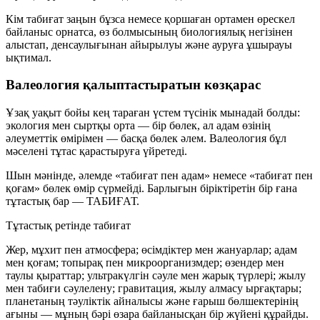
Кім табиғат заңын бұзса немесе қоршаған ортамен өрескел
байланыс орнатса, өз болмысының биологиялық негізінен
алыстап, денсаулығынан айырылуы және ауруға ұшырауы
ықтимал.
Валеология қалыптастыратын көзқарас
Ұзақ уақыт бойы кең тараған үстем түсінік мынадай болды:
экология мен сыртқы орта — бір бөлек, ал адам өзінің
әлеуметтік өмірімен — басқа бөлек әлем. Валеология бұл
мәселені тұтас қарастыруға үйретеді.
Шын мәнінде, әлемде «табиғат пен адам» немесе «табиғат пен
қоғам» бөлек өмір сүрмейді. Барлығын біріктіретін бір ғана
тұтастық бар —
ТАБИҒАТ
.
Тұтастық ретінде табиғат
Жер, мұхит пен атмосфера; өсімдіктер мен жануарлар; адам
мен қоғам; топырақ пен микроорганизмдер; өзендер мен
таулы қыраттар; ультракүлгін сәуле мен жарық түрлері; жылу
мен табиғи сәулелену; гравитация, жылу алмасу ырғақтары;
планетаның тәуліктік айналысы және ғарыш бөлшектерінің
ағыны — мұның бәрі өзара байланысқан бір жүйені құрайды.