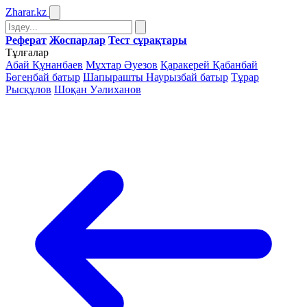
Zharar
.kz
Реферат
Жоспарлар
Тест сұрақтары
Тұлғалар
Абай Құнанбаев
Мұхтар Әуезов
Қаракерей Қабанбай
Бөгенбай батыр
Шапырашты Наурызбай батыр
Тұрар
Рысқұлов
Шоқан Уәлиханов