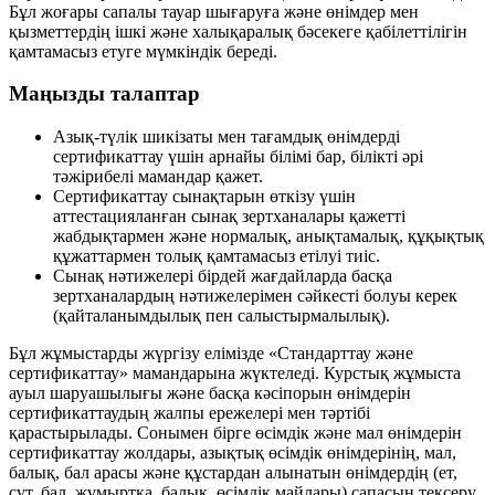
Бұл жоғары сапалы тауар шығаруға және өнімдер мен
қызметтердің ішкі және халықаралық бәсекеге қабілеттілігін
қамтамасыз етуге мүмкіндік береді.
Маңызды талаптар
Азық-түлік шикізаты мен тағамдық өнімдерді
сертификаттау үшін арнайы білімі бар, білікті әрі
тәжірибелі мамандар қажет.
Сертификаттау сынақтарын өткізу үшін
аттестацияланған сынақ зертханалары қажетті
жабдықтармен және нормалық, анықтамалық, құқықтық
құжаттармен толық қамтамасыз етілуі тиіс.
Сынақ нәтижелері бірдей жағдайларда басқа
зертханалардың нәтижелерімен сәйкесті болуы керек
(қайталанымдылық пен салыстырмалылық).
Бұл жұмыстарды жүргізу елімізде «Стандарттау және
сертификаттау» мамандарына жүктеледі. Курстық жұмыста
ауыл шаруашылығы және басқа кәсіпорын өнімдерін
сертификаттаудың жалпы ережелері мен тәртібі
қарастырылады. Сонымен бірге өсімдік және мал өнімдерін
сертификаттау жолдары, азықтық өсімдік өнімдерінің, мал,
балық, бал арасы және құстардан алынатын өнімдердің (ет,
сүт, бал, жұмыртқа, балық, өсімдік майлары) сапасын тексеру