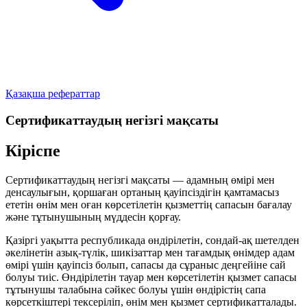
Қазақша рефераттар
Сертификаттаудың негізгі мақсаты
Кіріспе
Сертификаттаудың негізгі мақсаты — адамның өмірі мен
денсаулығын, қоршаған ортаның қауіпсіздігін қамтамасыз
ететін өнім мен оған көрсетілетін қызметтің сапасын бағалау
және тұтынушының мүддесін қорғау.
Қазіргі уақытта республикада өндірілетін, сондай-ақ шетелден
әкелінетін азық-түлік, шикізаттар мен тағамдық өнімдер адам
өмірі үшін қауіпсіз болып, сапасы да сұраныс деңгейіне сай
болуы тиіс. Өндірілетін тауар мен көрсетілетін қызмет сапасы
тұтынушы талабына сәйкес болуы үшін өндірістің сапа
көрсеткіштері тексеріліп, өнім мен қызмет сертификатталады.