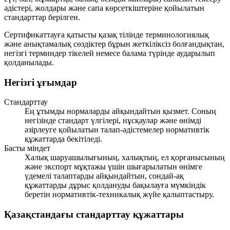
әдістері, жолдары және сапа көрсеткіштеріне қойылатын
стандарттар берілген.
Сертификаттауға қатысты қазақ тілінде терминологиялық
және анықтамалық сөздіктер бұрын жеткіліксіз болғандықтан,
негізгі терминдер тікелей немесе балама түрінде аударылып
қолданылады.
Негізгі ұғымдар
Стандарттау
Ең ұтымды нормаларды айқындайтын қызмет. Соның
негізінде стандарт үлгілері, нұсқаулар және өнімді
әзірлеуге қойылатын талап-әдістемелер нормативтік
құжаттарда бекітіледі.
Басты міндет
Халық шаруашылығының, халықтың, ел қорғанысының
және экспорт мұқтажы үшін шығарылатын өнімге
үдемелі талаптарды айқындайтын, сондай-ақ
құжаттарды дұрыс қолдануды бақылауға мүмкіндік
беретін нормативтік-техникалық жүйе қалыптастыру.
Қазақстандағы стандарттау құжаттары