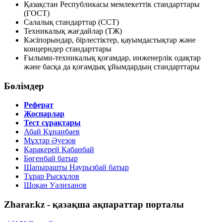
Қазақстан Республикасы мемлекеттік стандарттары
(ГОСТ)
Салалық стандарттар (ССТ)
Техникалық жағдайлар (ТЖ)
Кәсіпорындар, бірлестіктер, қауымдастықтар және
концерндер стандарттары
Ғылыми-техникалық қоғамдар, инженерлік одақтар
және басқа да қоғамдық ұйымдардың стандарттары
Бөлімдер
Реферат
Жоспарлар
Тест сұрақтары
Абай Құнанбаев
Мұхтар Әуезов
Қаракерей Қабанбай
Бөгенбай батыр
Шапырашты Наурызбай батыр
Тұрар Рысқұлов
Шоқан Уәлиханов
Zharar.kz - қазақша ақпараттар порталы