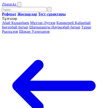
Zharar
.kz
Реферат
Жоспарлар
Тест сұрақтары
Тұлғалар
Абай Құнанбаев
Мұхтар Әуезов
Қаракерей Қабанбай
Бөгенбай батыр
Шапырашты Наурызбай батыр
Тұрар
Рысқұлов
Шоқан Уәлиханов