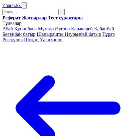
Zharar
.kz
Реферат
Жоспарлар
Тест сұрақтары
Тұлғалар
Абай Құнанбаев
Мұхтар Әуезов
Қаракерей Қабанбай
Бөгенбай батыр
Шапырашты Наурызбай батыр
Тұрар
Рысқұлов
Шоқан Уәлиханов