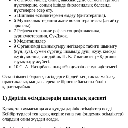
нүктелеріне, соның ішінде биологиялық белсенді
нүктелерге әсер ету.
5
Шипалы өсімдіктермен емдеу
(фитотерапия).
6
Музыкалық терапия және вокал терапиясы
(ән айту
арқылы).
7
Рефлексотерапия:
рефлексопрофилактика,
аурикулотерапия, Су-Джок.
8
Медитациялар
9
Организмді шынықтыру негіздері:
табиғи шынығу
(күн, ауа), сумен сүртіну, шомылу, душ, жүзу, қысқы
жүзіс, монша, сондай-ақ П. К. Ивановтың «Қарғаш»
сауықтыру жүйесі.
10
С. А. Назарбаеваның «Өзіңе-өзің сену» әдістемесі
Осы тізімдегі барлық тәсілдерге бірдей кең тоқталмай-ақ,
практикалық маңызы ерекше бірнеше бағытты бөліп
қарастырайық.
1) Дәрілік өсімдіктердің шипалық қасиеті
Қазақстан аумағында аса құнды дәрілік өсімдіктер өседі.
Кейбір түрлері тек қазақ жеріне ғана тән
(эндемик өсімдіктер)
,
олардың саны жүзден асады.