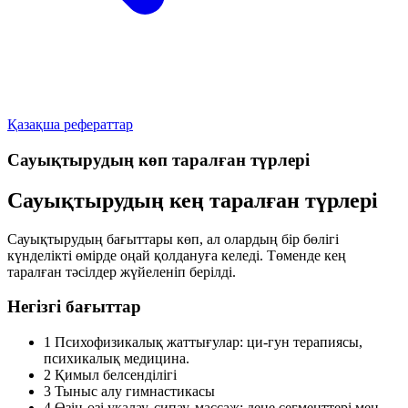
Қазақша рефераттар
Сауықтырудың көп таралған түрлері
Сауықтырудың кең таралған түрлері
Сауықтырудың бағыттары көп, ал олардың бір бөлігі
күнделікті өмірде оңай қолдануға келеді. Төменде кең
таралған тәсілдер жүйеленіп берілді.
Негізгі бағыттар
1
Психофизикалық жаттығулар:
ци-гун терапиясы,
психикалық медицина.
2
Қимыл белсенділігі
3
Тыныс алу гимнастикасы
4
Өзін-өзі уқалау, сипау, массаж:
дене сегменттері мен