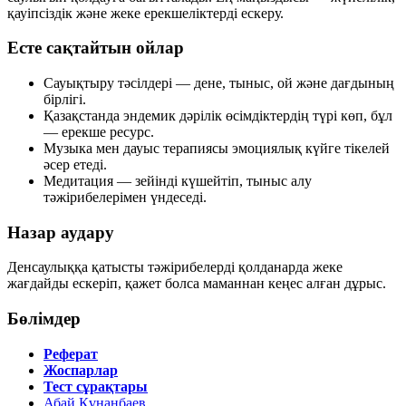
қауіпсіздік және жеке ерекшеліктерді ескеру.
Есте сақтайтын ойлар
Сауықтыру тәсілдері — дене, тыныс, ой және дағдының
бірлігі.
Қазақстанда эндемик дәрілік өсімдіктердің түрі көп, бұл
— ерекше ресурс.
Музыка мен дауыс терапиясы эмоциялық күйге тікелей
әсер етеді.
Медитация — зейінді күшейтіп, тыныс алу
тәжірибелерімен үндеседі.
Назар аудару
Денсаулыққа қатысты тәжірибелерді қолданарда жеке
жағдайды ескеріп, қажет болса маманнан кеңес алған дұрыс.
Бөлімдер
Реферат
Жоспарлар
Тест сұрақтары
Абай Құнанбаев