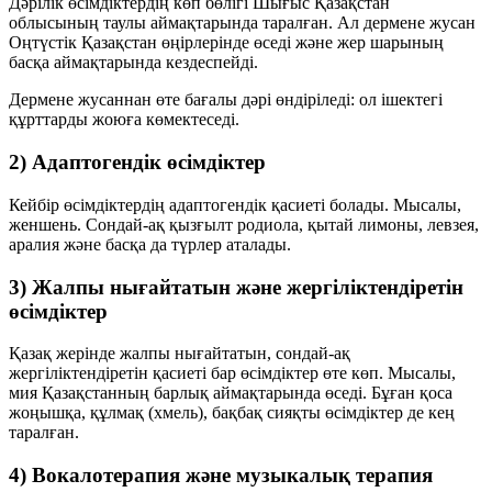
Дәрілік өсімдіктердің көп бөлігі Шығыс Қазақстан
облысының таулы аймақтарында таралған. Ал
дермене жусан
Оңтүстік Қазақстан өңірлерінде өседі және жер шарының
басқа аймақтарында кездеспейді.
Дермене жусаннан өте бағалы дәрі өндіріледі: ол ішектегі
құрттарды жоюға көмектеседі.
2) Адаптогендік өсімдіктер
Кейбір өсімдіктердің
адаптогендік қасиеті
болады. Мысалы,
женшень. Сондай-ақ қызғылт родиола, қытай лимоны, левзея,
аралия және басқа да түрлер аталады.
3) Жалпы нығайтатын және жергіліктендіретін
өсімдіктер
Қазақ жерінде жалпы нығайтатын, сондай-ақ
жергіліктендіретін қасиеті бар өсімдіктер өте көп. Мысалы,
мия
Қазақстанның барлық аймақтарында өседі. Бұған қоса
жоңышқа, құлмақ (хмель), бақбақ сияқты өсімдіктер де кең
таралған.
4) Вокалотерапия және музыкалық терапия