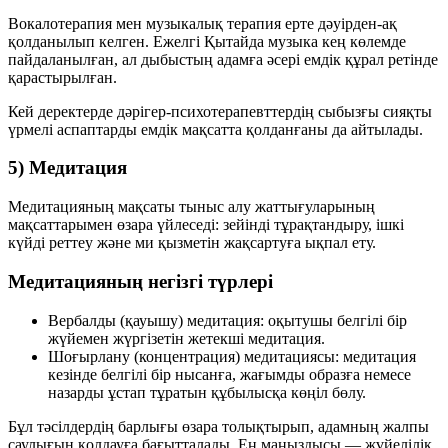
Вокалотерапия мен музыкалық терапия ерте дәуірден-ақ
қолданылып келген. Ежелгі Қытайда музыка кең көлемде
пайдаланылған, ал дыбыстың адамға әсері емдік құрал ретінде
қарастырылған.
Кей деректерде дәрігер-психотерапевттердің сыбызғы сияқты
үрмелі аспаптарды емдік мақсатта қолданғаны да айтылады.
5) Медитация
Медитацияның мақсаты тыныс алу жаттығуларының
мақсаттарымен өзара үйлеседі: зейінді тұрақтандыру, ішкі
күйді реттеу және ми қызметін жақсартуға ықпал ету.
Медитацияның негізгі түрлері
Вербалды (қауышу) медитация:
оқытушы белгілі бір
жүйемен жүргізетін жетекші медитация.
Шоғырлану (концентрация) медитациясы:
медитация
кезінде белгілі бір нысанға, жағымды образға немесе
назарды ұстап тұратын құбылысқа көңіл бөлу.
Бұл тәсілдердің барлығы өзара толықтырып, адамның жалпы
саулығын қолдауға бағытталады. Ең маңыздысы — жүйелілік,