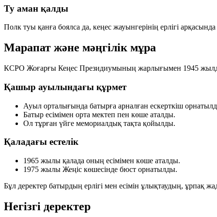
Ту аман қалды
Полк туы қанға боялса да, кеңес жауынгерінің ерлігі арқасында
Марапат және мәңгілік мұра
КСРО Жоғарғы Кеңес Президиумының жарлығымен 1945 жылдың 
Қашыр ауылындағы құрмет
Ауыл орталығында батырға арналған ескерткіш орнатылд
Батыр есімімен орта мектеп пен көше аталды.
Ол тұрған үйге мемориалдық тақта қойылды.
Қаладағы естелік
1965 жылы қалада оның есімімен көше аталды.
1975 жылы Жеңіс көшесінде бюст орнатылды.
Бұл деректер батырдың ерлігі мен есімін ұлықтаудың, ұрпақ ж
Негізгі деректер