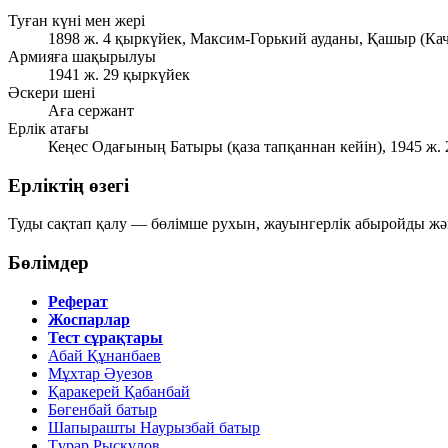
Туған күні мен жері
1898 ж. 4 қыркүйек, Максим-Горький ауданы, Қашыр (Ка
Армияға шақырылуы
1941 ж. 29 қыркүйек
Әскери шені
Аға сержант
Ерлік атағы
Кеңес Одағының Батыры (қаза тапқаннан кейін), 1945 ж. 
Ерліктің өзегі
Туды сақтап қалу — бөлімше рухын, жауынгерлік абыройды және
Бөлімдер
Реферат
Жоспарлар
Тест сұрақтары
Абай Құнанбаев
Мұхтар Әуезов
Қаракерей Қабанбай
Бөгенбай батыр
Шапырашты Наурызбай батыр
Тұрар Рысқұлов