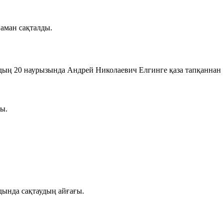
 аман сақталды.
20 наурызында Андрей Николаевич Елгинге қаза тапқаннан ке
ы.
адында сақтаудың айғағы.