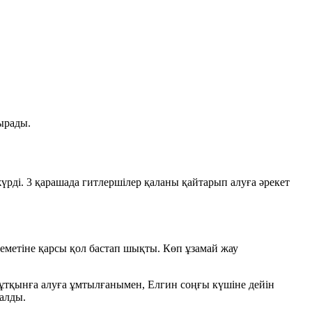
ырады.
рді. 3 қарашада гитлершілер қаланы қайтарып алуға әрекет
леметіне қарсы қол бастап шықты. Көп ұзамай жау
тұтқынға алуға ұмтылғанымен, Елгин соңғы күшіне дейін
 алды.