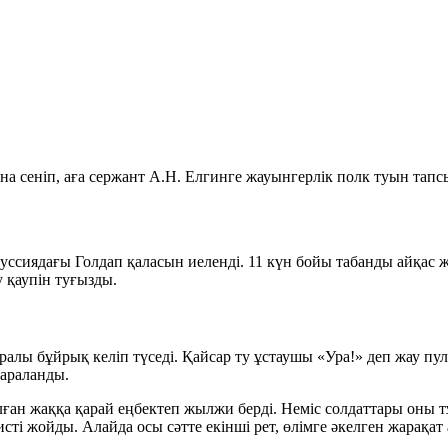
 сеніп, аға сержант А.Н. Елгинге жауынгерлік полк туын тапс
иядағы Голдап қаласын иеленді. 11 күн бойы табанды айқас жү
у қаупін туғызды.
ралы бұйрық келіп түседі. Қайсар ту ұстаушы «Ура!» деп жау пу
жараланды.
лған жаққа қарай еңбектеп жылжи берді. Неміс солдаттары оны 
ті жойды. Алайда осы сәтте екінші рет, өлімге әкелген жарақат