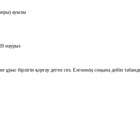
чиры) ауылы
20 наурыз
 ұрыс бірлігін қорғау деген сөз. Елгиннің соңына дейін табан