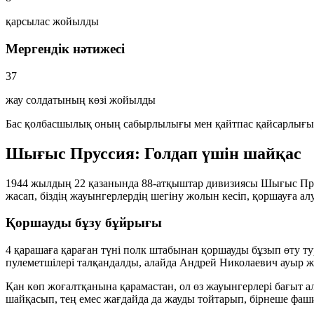
қарсылас жойылды
Мергендік нәтижесі
37
жау солдатының көзі жойылды
Бас қолбасшылық оның сабырлылығы мен қайтпас қайсарлығына
Шығыс Пруссия: Голдап үшін шайқас
1944 жылдың 22 қазанында 88-атқыштар дивизиясы Шығыс Прусс
жасап, біздің жауынгерлердің шегіну жолын кесіп, қоршауға ал
Қоршауды бұзу бұйрығы
4 қарашаға қараған түні полк штабынан қоршауды бұзып өту ту
пулеметшілері талқандалды, алайда Андрей Николаевич ауыр 
Қан көп жоғалтқанына қарамастан, ол өз жауынгерлері бағыт а
шайқасып, тең емес жағдайда да жауды тойтарып, бірнеше фашис