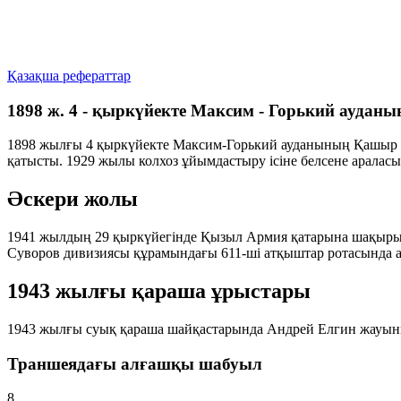
Қазақша рефераттар
1898 ж. 4 - қыркүйекте Максим - Горький аудан
1898 жылғы 4 қыркүйекте Максим-Горький ауданының Қашыр (
қатысты. 1929 жылы колхоз ұйымдастыру ісіне белсене арала
Әскери жолы
1941 жылдың 29 қыркүйегінде Қызыл Армия қатарына шақырыл
Суворов дивизиясы құрамындағы 611-ші атқыштар ротасында а
1943 жылғы қараша ұрыстары
1943 жылғы суық қараша шайқастарында Андрей Елгин жауынгер
Траншеядағы алғашқы шабуыл
8