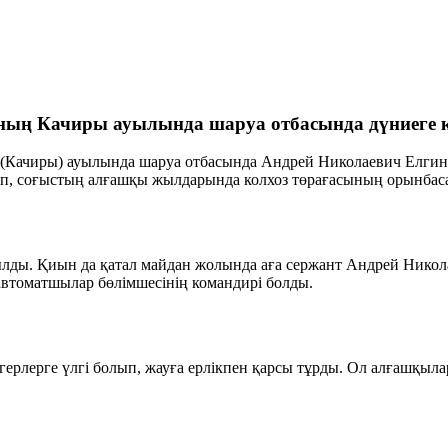
ының Качиры ауылында шаруа отбасында дүниеге к
Качиры) ауылында шаруа отбасында Андрей Николаевич Елгин 
сып, соғыстың алғашқы жылдарында колхоз төрағасының орынбас
ды. Қиын да қатал майдан жолында аға сержант Андрей Никола
втоматшылар бөлімшесінің командирі болды.
лерге үлгі болып, жауға ерлікпен қарсы тұрды. Ол алғашқылар