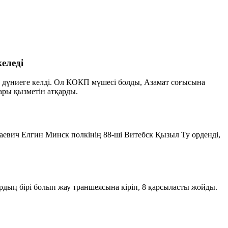
еледі
дүниеге келді. Ол КОКП мүшесі болды, Азамат соғысына
ары қызметін атқарды.
евич Елгин Минск полкінің 88-ші Витебск Қызыл Ту орденді,
дың бірі болып жау траншеясына кіріп, 8 қарсыласты жойды.