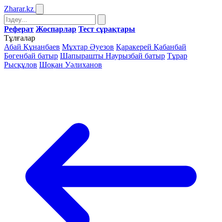
Zharar
.kz
Реферат
Жоспарлар
Тест сұрақтары
Тұлғалар
Абай Құнанбаев
Мұхтар Әуезов
Қаракерей Қабанбай
Бөгенбай батыр
Шапырашты Наурызбай батыр
Тұрар
Рысқұлов
Шоқан Уәлиханов