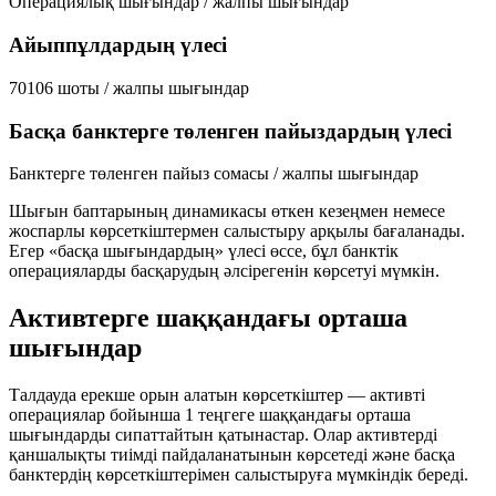
Операциялық шығындар / жалпы шығындар
Айыппұлдардың үлесі
70106 шоты / жалпы шығындар
Басқа банктерге төленген пайыздардың үлесі
Банктерге төленген пайыз сомасы / жалпы шығындар
Шығын баптарының динамикасы өткен кезеңмен немесе
жоспарлы көрсеткіштермен салыстыру арқылы бағаланады.
Егер «басқа шығындардың» үлесі өссе, бұл банктік
операцияларды басқарудың әлсірегенін көрсетуі мүмкін.
Активтерге шаққандағы орташа
шығындар
Талдауда ерекше орын алатын көрсеткіштер — активті
операциялар бойынша 1 теңгеге шаққандағы орташа
шығындарды сипаттайтын қатынастар. Олар активтерді
қаншалықты тиімді пайдаланатынын көрсетеді және басқа
банктердің көрсеткіштерімен салыстыруға мүмкіндік береді.