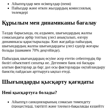
Айыппұлдар мен өсімпұлдар (пеня)
Пайыздар және өткен жылдардың комиссиялық
төлемдері
Құрылым мен динамиканы бағалау
Талдау барысында, ең алдымен, шығындардың жалпы
сомасындағы әрбір топтың үлесі анықталып, өзгеру
динамикасы қарастырылады. Көп жағдайда пайыздық
шығындардың жалпы шығындардағы үлесі едәуір жоғары
болады (шамамен
70%
деңгейінде).
Пайыздық шығындардың өсуіне әсер ететін себептердің бір
бөлігі объективті сипатқа ие. Дегенмен банк өзі басқара
алатын факторлар да бар: дәл осы факторларды оңтайландыру
банктің пайдасын арттыруға ықпал етеді.
Шығындарды қысқарту қағидаты
Нені қысқартуға болады?
Айыппұл санкцияларының сомасын төмендету
(процестерді, тәртіпті және тәуекел-бақылауды күшейту