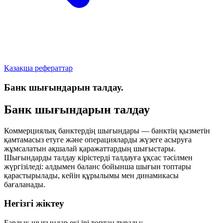
Қазақша рефераттар
Банк шығындарын талдау.
Банк шығындарын талдау
Коммерциялық банктердің шығындары — банктің қызметін
қамтамасыз етуге және операцияларды жүзеге асыруға
жұмсалатын ақшалай қаражаттардың шығыстары.
Шығындарды талдау кірістерді талдауға ұқсас тәсілмен
жүргізіледі: алдымен баланс бойынша шығын топтары
қарастырылады, кейін құрылымы мен динамикасы
бағаланады.
Негізгі жіктеу
Барлық шығындар екі ірі топтан тұрады: