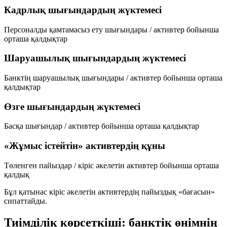
Кадрлық шығындардың жүктемесі
Персоналды қамтамасыз ету шығындары / активтер бойынша
орташа қалдықтар
Шаруашылық шығындардың жүктемесі
Банктің шаруашылық шығындары / активтер бойынша орташа
қалдықтар
Өзге шығындардың жүктемесі
Басқа шығындар / активтер бойынша орташа қалдықтар
«Жұмыс істейтін» активтердің құны
Төленген пайыздар / кіріс әкелетін активтер бойынша орташа
қалдық
Бұл қатынас кіріс әкелетін активтердің пайыздық «бағасын»
сипаттайды.
Тиімділік көрсеткіші: банктік өнімнің