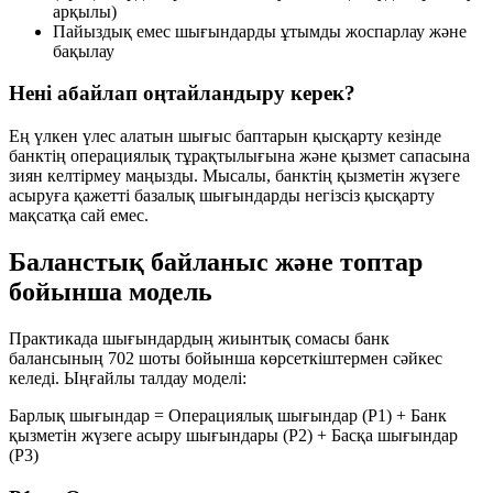
арқылы)
Пайыздық емес шығындарды ұтымды жоспарлау және
бақылау
Нені абайлап оңтайландыру керек?
Ең үлкен үлес алатын шығыс баптарын қысқарту кезінде
банктің операциялық тұрақтылығына және қызмет сапасына
зиян келтірмеу маңызды. Мысалы, банктің қызметін жүзеге
асыруға қажетті базалық шығындарды негізсіз қысқарту
мақсатқа сай емес.
Баланстық байланыс және топтар
бойынша модель
Практикада шығындардың жиынтық сомасы банк
балансының
702 шоты
бойынша көрсеткіштермен сәйкес
келеді. Ыңғайлы талдау моделі:
Барлық шығындар
=
Операциялық шығындар (P1)
+
Банк
қызметін жүзеге асыру шығындары (P2)
+
Басқа шығындар
(P3)