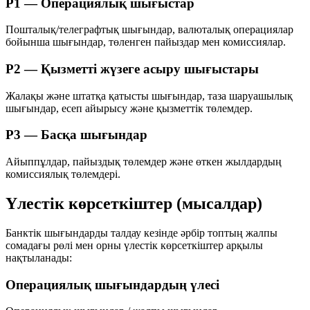
P1 — Операциялық шығыстар
Пошталық/телеграфтық шығындар, валюталық операциялар
бойынша шығындар, төленген пайыздар мен комиссиялар.
P2 — Қызметті жүзеге асыру шығыстары
Жалақы және штатқа қатысты шығындар, таза шаруашылық
шығындар, есеп айырысу және қызметтік төлемдер.
P3 — Басқа шығындар
Айыппұлдар, пайыздық төлемдер және өткен жылдардың
комиссиялық төлемдері.
Үлестік көрсеткіштер (мысалдар)
Банктік шығындарды талдау кезінде әрбір топтың жалпы
сомадағы рөлі мен орны үлестік көрсеткіштер арқылы
нақтыланады:
Операциялық шығындардың үлесі