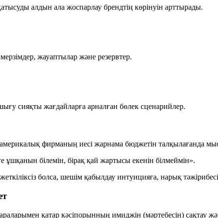
атысуды алдын ала жоспарлау брендтің көрінуін арттырады.
 мерзімдер, жауаптылар және резервтер.
шығу сияқты жағдайларға арналған бөлек сценарийлер.
рі америкалық фирманың иесі жарнама бюджетін талқылағанда мыс
ұшқанын білемін, бірақ қай жартысы екенін білмеймін».
 жеткіліксіз болса, шешім қабылдау интуицияға, нарық тәжірибес
ет
 шараларымен қатар кәсіпорынның имиджін (мәртебесін) сақтау 