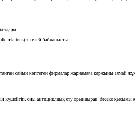
ғындары
c relations) тікелей байланысты.
ақтанған сайын көптеген фирмалар жарнамаға қаржыны аямай жұ
тін күшейтіп, оны
антициклдық
ету орындырақ: бәсеке қысымы әлс