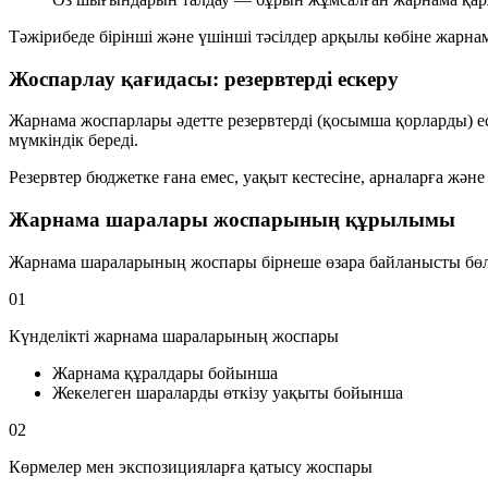
Тәжірибеде
бірінші
және
үшінші
тәсілдер арқылы көбіне жар
Жоспарлау қағидасы: резервтерді ескеру
Жарнама жоспарлары әдетте резервтерді (қосымша қорларды) ес
мүмкіндік береді.
Резервтер бюджетке ғана емес, уақыт кестесіне, арналарға жән
Жарнама шаралары жоспарының құрылымы
Жарнама шараларының жоспары бірнеше өзара байланысты бөлі
01
Күнделікті жарнама шараларының жоспары
Жарнама құралдары бойынша
Жекелеген шараларды өткізу уақыты бойынша
02
Көрмелер мен экспозицияларға қатысу жоспары