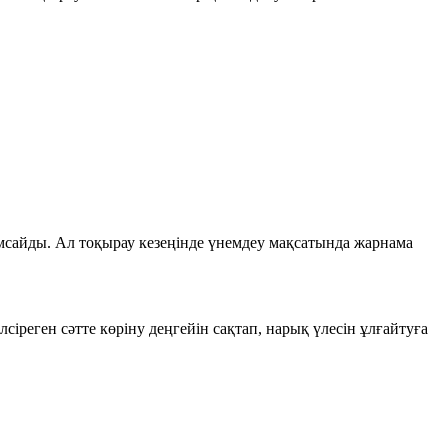
мсайды. Ал тоқырау кезеңінде үнемдеу мақсатында жарнама
іреген сәтте көріну деңгейін сақтап, нарық үлесін ұлғайтуға