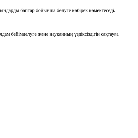
ғындарды
баптар бойынша бөлуге
көбірек көмектеседі.
дам бейімделуге және науқанның үздіксіздігін сақтауға