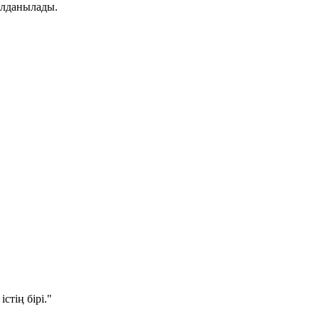
қолданылады.
стің бірі."