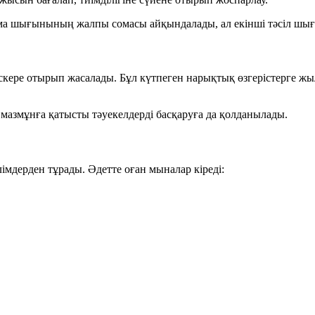
нама шығынының
жалпы сомасы
айқындалады, ал
екінші
тәсіл шы
кере отырып жасалады. Бұл күтпеген нарықтық өзгерістерге жыл
е мазмұнға қатысты тәуекелдерді басқаруға да қолданылады.
мдерден тұрады. Әдетте оған мыналар кіреді: