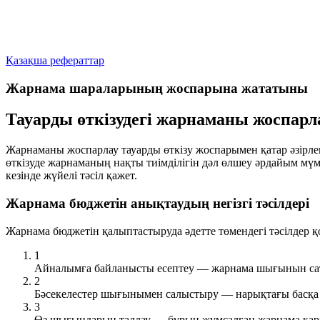
Қазақша рефераттар
Жарнама шараларының жоспарына жататыны
Тауарды өткізудегі жарнаманы жоспарл
Жарнаманы жоспарлау тауарды өткізу жоспарымен қатар әзірлене
өткізуде жарнаманың нақты тиімділігін дәл өлшеу әрдайым мүмк
кезінде жүйелі тәсіл қажет.
Жарнама бюджетін анықтаудың негізгі тәсілдері
Жарнама бюджетін қалыптастыруда әдетте төмендегі тәсілдер 
1
Айналымға байланысты есептеу
— жарнама шығынын сат
2
Бәсекелестер шығынымен салыстыру
— нарықтағы басқа
3
Өз шығындарын талдау
— бұрын жұмсалған жарнама қарж