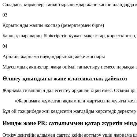
Саладағы көрмелер, таныстырылымдар және кәсіби алаңдарда қ
03
Қорытынды жалпы жоспар (резервтермен бірге)
Барлық шараларды біріктіретін құжат: мақсаттар, көрсеткіштер,
04
Арнайы жарнама науқандарының жеке жоспары
Маусымдық акциялар, жаңа өнімді таныстыру немесе нарыққа 
Өлшеу қиындығы және классикалық дәйексөз
Жарнама тиімділігін дәл есептеу әрқашан оңай емес. Осыны і
«Жарнамаға жұмсаған ақшамның жартысына жуығы желге 
Бұл ой тәжірибеде жиі кездесетін жағдайды көрсетеді: деректер
Имидж және PR: сатылыммен қатар жүретін мінд
Өткізу деңгейін алдымен сақтау, кейін арттыру үшін жарнама