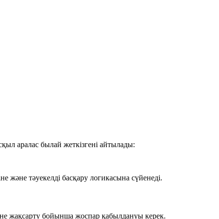
қыл аралас былай жеткізгені айтылады:
іне және тәуекелді басқару логикасына сүйенеді.
және жақсарту бойынша жоспар қабылдануы керек.