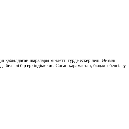
ң қабылдаған шаралары міндетті түрде ескеріледі. Өнімді
 белгілі бір еркіндікке ие. Соған қарамастан, бюджет белгілеу