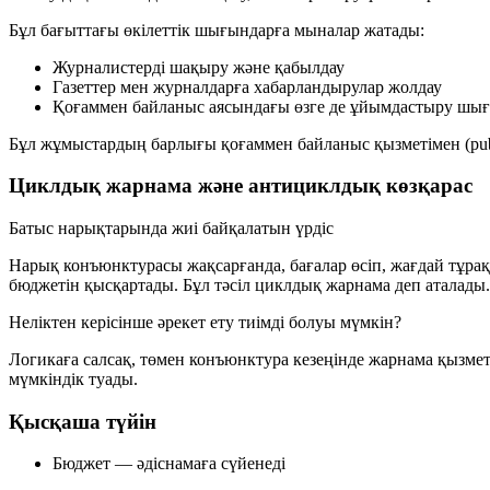
Бұл бағыттағы өкілеттік шығындарға мыналар жатады:
Журналистерді шақыру және қабылдау
Газеттер мен журналдарға хабарландырулар жолдау
Қоғаммен байланыс аясындағы өзге де ұйымдастыру шы
Бұл жұмыстардың барлығы қоғаммен байланыс қызметімен (publi
Циклдық жарнама және антициклдық көзқарас
Батыс нарықтарында жиі байқалатын үрдіс
Нарық конъюнктурасы жақсарғанда, бағалар өсіп, жағдай тұр
бюджетін қысқартады. Бұл тәсіл
циклдық жарнама
деп аталады.
Неліктен керісінше әрекет ету тиімді болуы мүмкін?
Логикаға салсақ, төмен конъюнктура кезеңінде жарнама қызме
мүмкіндік туады.
Қысқаша түйін
Бюджет — әдіснамаға сүйенеді