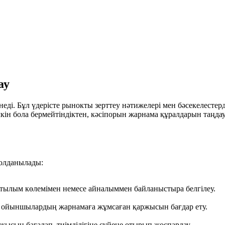
ау
ді. Бұл үдерісте рынокты зерттеу нәтижелері мен бәсекелестерді
ін бола бермейтіндіктен, кәсіпорын жарнама құралдарын таңдауда
қолданылады:
ылым көлемімен немесе айналыммен байланыстыра белгілеу.
 ойыншылардың жарнамаға жұмсаған қаржысын бағдар ету.
ысын бағалап, тиімділігіне сүйене отырып жоспарлау.