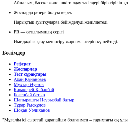
Айналым, бәсеке және ішкі талдау тәсілдері біріктіріліп 
Жоспарда резерв болуы керек
Нарықтық ауытқуларға бейімделуді жеңілдетеді.
PR — сатылымның серігі
Имиджді сақтау мен өсіру жарнама әсерін күшейтеді.
Бөлімдер
Реферат
Жоспарлар
Тест сұрақтары
Абай Құнанбаев
Мұхтар Әуезов
Қаракерей Қабанбай
Бөгенбай батыр
Шапырашты Наурызбай батыр
Тұрар Рысқұлов
Шоқан Уәлиханов
"Мұғалім ісі сырттай қарапайым болғанмен – тарихтағы ең ұлы і