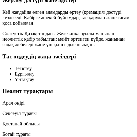
Жерлеу дәстүрі және әдістер
Кей жағдайда өлген адамдарды
өртеу (кремация)
дәстүрі
кездеседі. Қабірге әшекей бұйымдар, тас қарулар және тағам
қоса қойылған.
Солтүстік Қазақстандағы
Железинка
ауылы маңынан
неолиттік қабір табылған: мәйіт өртенген күйде, жанынан
садақ жебелері
және
үш қыш ыдыс
шыққан.
Тас өңдеудің жаңа тәсілдері
Тегістеу
Бұрғылау
Ұнтақтау
Неолит тұрақтары
Арал өңірі
Сексеуіл тұрағы
Қостанай облысы
Ботай тұрағы