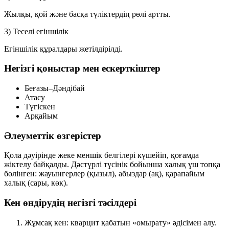
Жылқы, қой және басқа түліктердің рөлі артты.
3) Теселі егіншілік
Егіншілік құралдары жетілдірілді.
Негізгі қоныстар мен ескерткіштер
Беғазы–Дәндібай
Атасу
Түгіскен
Арқайым
Әлеуметтік өзгерістер
Қола дәуірінде
жеке меншік
белгілері күшейіп, қоғамда
жіктелу байқалды. Дәстүрлі түсінік бойынша халық үш топқа
бөлінген:
жауынгерлер
(қызыл),
абыздар
(ақ),
қарапайым
халық
(сары, көк).
Кен өндірудің негізгі тәсілдері
Жұмсақ кен
: кварцит қабатын «омырату» әдісімен алу.