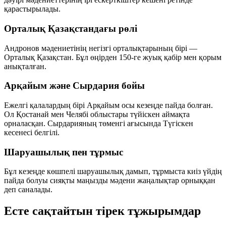
қарастырылады.
Орталық Қазақстандағы рөлі
Андронов мәдениетінің негізгі орталықтарының бірі —
Орталық Қазақстан
. Бұл өңірден
150-ге жуық
қабір мен қорым
анықталған.
Арқайым және Сырдария бойы
Ежелгі қалалардың бірі
Арқайым
осы кезеңде пайда болған.
Ол Қостанай мен Челябі облыстары түйіскен аймақта
орналасқан. Сырдарияның төменгі ағысында
Түгіскен
кесенесі белгілі.
Шаруашылық пен тұрмыс
Бұл кезеңде
көшпелі шаруашылық
дамып, тұрмыста
киіз үйдің
пайда болуы сияқты маңызды мәдени жаңалықтар орныққан
деп саналады.
Есте сақтайтын тірек тұжырымдар