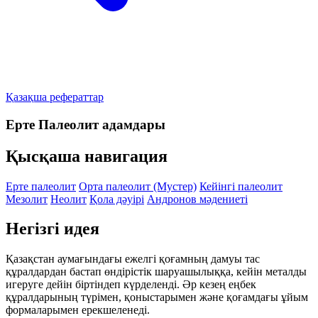
Қазақша рефераттар
Ерте Палеолит адамдары
Қысқаша навигация
Ерте палеолит
Орта палеолит (Мустер)
Кейінгі палеолит
Мезолит
Неолит
Қола дәуірі
Андронов мәдениеті
Негізгі идея
Қазақстан аумағындағы ежелгі қоғамның дамуы тас
құралдардан бастап өндірістік шаруашылыққа, кейін металды
игеруге дейін біртіндеп күрделенді. Әр кезең еңбек
құралдарының түрімен, қоныстарымен және қоғамдағы ұйым
формаларымен ерекшеленеді.