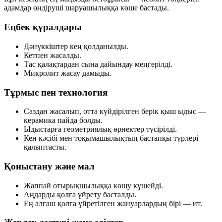
адамдар
өндіруші шаруашылыққа
көше бастады.
Еңбек құралдары
Дәнүккіштер кең қолданылды.
Кетпен
жасалды.
Тас қалақтардан
сына
дайындау меңгерілді.
Микролит
жасау дамыды.
Тұрмыс пен технология
Саздан жасалып, отта күйдірілген берік қыш ыдыс —
керамика
пайда болды.
Ыдыстарға
геометриялық өрнектер
түсірілді.
Кен кәсібі мен тоқымашылықтың бастапқы түрлері
қалыптасты.
Қоныстану және мал
Жаппай
отырықшылыққа
көшу күшейді.
Аңдарды қолға үйрету басталды.
Ең алғаш қолға үйретілген жануарлардың бірі —
ит
.