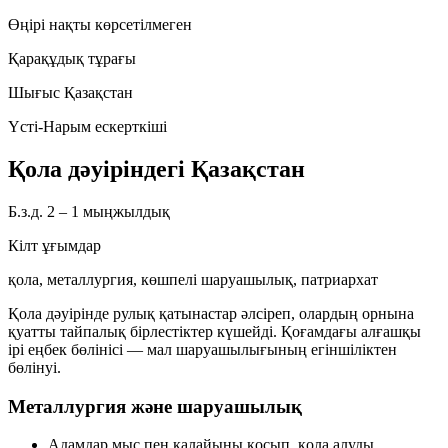
Өңірі нақты көрсетілмеген
Қарақұдық тұрағы
Шығыс Қазақстан
Үсті-Нарым ескерткіші
Қола дәуіріндегі Қазақстан
Б.з.д. 2 – 1 мыңжылдық
Кілт ұғымдар
қола, металлургия, көшпелі шаруашылық, патриархат
Қола дәуірінде рулық қатынастар әлсіреп, олардың орнына
қуатты тайпалық бірлестіктер
күшейді. Қоғамдағы алғашқы
ірі еңбек бөлінісі —
мал шаруашылығының егіншіліктен
бөлінуі
.
Металлургия және шаруашылық
Адамдар
мыс
пен
қалайыны
қосып,
қола
алуды