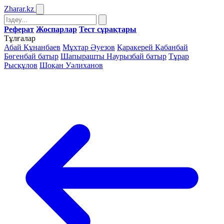
Zharar
.kz
Реферат
Жоспарлар
Тест сұрақтары
Тұлғалар
Абай Құнанбаев
Мұхтар Әуезов
Қаракерей Қабанбай
Бөгенбай батыр
Шапырашты Наурызбай батыр
Тұрар
Рысқұлов
Шоқан Уәлиханов