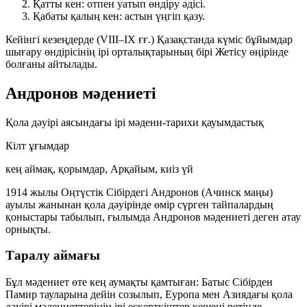
Қатты кен
: отпен уатып өндіру әдісі.
Қабаты қалың кен
: астын үңгіп қазу.
Кейінгі кезеңдерде (VIII–IX ғғ.) Қазақстанда күміс бұйымдар
шығару өндірісінің ірі орталықтарының бірі
Жетісу
өңірінде
болғаны айтылады.
Андронов мәдениеті
Қола дәуірі аясындағы ірі мәдени-тарихи қауымдастық
Кілт ұғымдар
кең аймақ, қорымдар, Арқайым, киіз үй
1914 жылы Оңтүстік Сібірдегі Андронов (Ачинск маңы)
ауылы жанынан қола дәуірінде өмір сүрген тайпалардың
қоныстары табылып, ғылымда
Андронов мәдениеті
деген атау
орнықты.
Таралу аймағы
Бұл мәдениет өте кең аумақты қамтыған: Батыс Сібірден
Памир тауларына дейін созылып, Еуропа мен Азиядағы қола
дәуірі мәдениеттерінің ірі ескерткіштер кешені ретінде