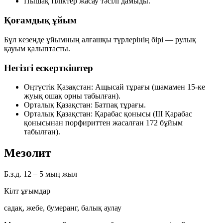
Пышақ тіліктер
жасау тәсілі дамыды.
Қоғамдық ұйым
Бұл кезеңде ұйымның алғашқы түрлерінің бірі —
рулық
қауым
қалыптасты.
Негізгі ескерткіштер
Оңтүстік Қазақстан: Ащысай тұрағы (шамамен 15-ке
жуық ошақ орны табылған).
Орталық Қазақстан: Батпақ тұрағы.
Орталық Қазақстан: Қарабас қонысы (ІІІ Қарабас
қонысынан порфириттен жасалған 172 бұйым
табылған).
Мезолит
Б.з.д. 12 – 5 мың жыл
Кілт ұғымдар
садақ, жебе, бумеранг, балық аулау