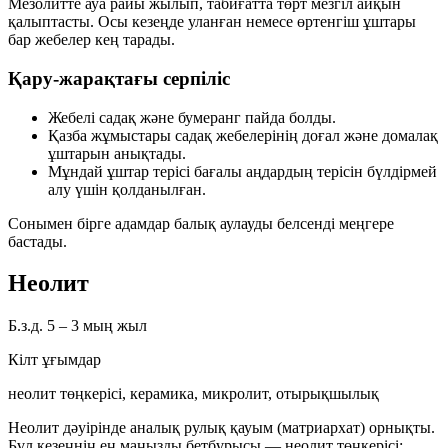
Мезолитте ауа райы жылып, табиғатта
төрт мезгіл
айқын
қалыптасты. Осы кезеңде
уланған
немесе
өртенгіш
ұштары
бар жебелер кең тарады.
Қару-жарақтағы серпіліс
Жебелі садақ
және
бумеранг
пайда болды.
Қазба жұмыстары садақ жебелерінің
доғал
және
домалақ
ұштарын анықтады.
Мұндай ұштар терісі бағалы аңдардың терісін бүлдірмей
алу үшін қолданылған.
Сонымен бірге адамдар
балық аулауды
белсенді меңгере
бастады.
Неолит
Б.з.д. 5 – 3 мың жыл
Кілт ұғымдар
неолит төңкерісі, керамика, микролит, отырықшылық
Неолит дәуірінде
аналық рулық қауым (матриархат)
орнықты.
Бұл кезеңнің ең маңызды бетбұрысы —
неолит төңкерісі
: