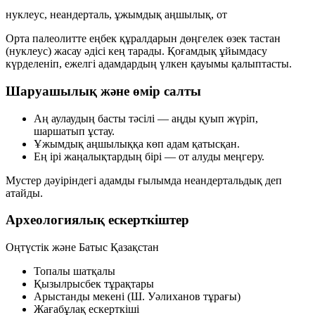
нуклеус, неандерталь, ұжымдық аңшылық, от
Орта палеолитте еңбек құралдарын
дөңгелек өзек тастан
(нуклеус)
жасау әдісі кең тарады. Қоғамдық ұйымдасу
күрделеніп, ежелгі адамдардың
үлкен қауымы
қалыптасты.
Шаруашылық және өмір салты
Аң аулаудың басты тәсілі — аңды қуып жүріп,
шаршатып ұстау.
Ұжымдық аңшылыққа көп адам қатысқан.
Ең ірі жаңалықтардың бірі —
от алуды меңгеру
.
Мустер дәуіріндегі адамды ғылымда
неандертальдық
деп
атайды.
Археологиялық ескерткіштер
Оңтүстік және Батыс Қазақстан
Топалы шатқалы
Қызылрысбек тұрақтары
Арыстанды мекені (Ш. Уәлиханов тұрағы)
Жағабұлақ ескерткіші