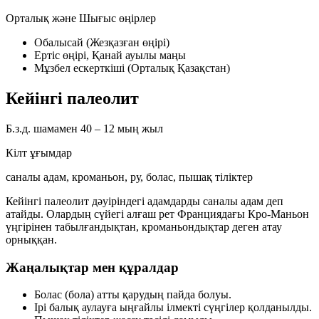
Орталық және Шығыс өңірлер
Обалысай (Жезқазған өңірі)
Ертіс өңірі, Қанай ауылы маңы
Мұзбел ескерткіші (Орталық Қазақстан)
Кейінгі палеолит
Б.з.д. шамамен 40 – 12 мың жыл
Кілт ұғымдар
саналы адам, кроманьон, ру, болас, пышақ тіліктер
Кейінгі палеолит дәуіріндегі адамдарды
саналы адам
деп
атайды. Олардың сүйегі алғаш рет Франциядағы Кро-Маньон
үңгірінен табылғандықтан,
кроманьондықтар
деген атау
орныққан.
Жаңалықтар мен құралдар
Болас (бола)
атты қарудың пайда болуы.
Ірі балық аулауға ыңғайлы
ілмекті сүңгілер
қолданылды.