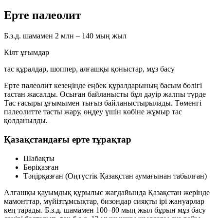
Ерте палеолит
Б.з.д. шамамен 2 млн – 140 мың жыл
Кілт ұғымдар
тас құралдар, шоппер, алғашқы қоныстар, мұз басу
Ерте палеолит кезеңінде еңбек құралдарының басым бөлігі
тастан жасалды. Осыған байланысты бұл дәуір жалпы түрде
Тас ғасыры
ұғымымен тығыз байланыстырылады. Төменгі
палеолитте тасты жару, өңдеу үшін көбіне
жұмыр тас
қолданылды.
Қазақстандағы ерте тұрақтар
Шабақты
Бөріқазған
Тәңірқазған (Оңтүстік Қазақстан аумағынан табылған)
Алғашқы қауымдық құрылыс жағдайында Қазақстан жерінде
мамонттар, мүйізтұмсықтар, бизондар сияқты ірі жануарлар
кең тарады. Б.з.д. шамамен
100–80 мың жыл
бұрын мұз басу