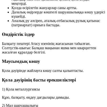
меңгерді.
Қолда өсірілетін жануарлар саны артты.
Далалық өңірлерде
көшпелі шаруашылыққа
көшу үдерісі
күшейді.
Аналық ру әлсіреп,
аталық-отбасылық рулық қатынас
(патриархат) орныға бастады.
Өндірістік іздер
Балқыту пештері
Атасу
өзенінің жағасынан табылған.
Солтүстік-шығыс Балқаш маңынан
яшма
мен
кварциттен
жасалған құралдар белгілі.
Маусымдық көшу
Қола дәуірінде
жайлауға көшу
салты қалыптасты.
Қола дәуірінің басты ерекшеліктері
1) Қола металлургиясы
Құю, балқыту, өңдеу дағдылары дамыды.
2) Мал шаруашылығы