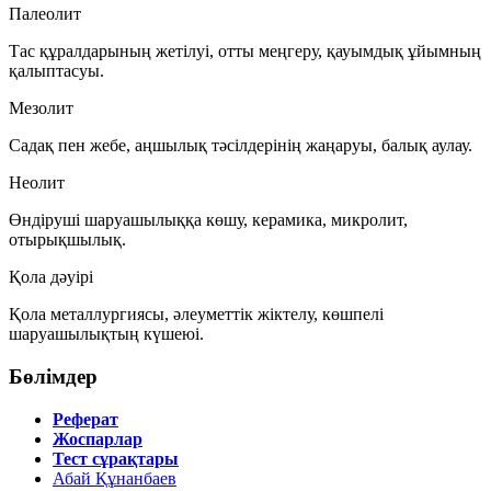
Палеолит
Тас құралдарының жетілуі, отты меңгеру, қауымдық ұйымның
қалыптасуы.
Мезолит
Садақ пен жебе, аңшылық тәсілдерінің жаңаруы, балық аулау.
Неолит
Өндіруші шаруашылыққа көшу, керамика, микролит,
отырықшылық.
Қола дәуірі
Қола металлургиясы, әлеуметтік жіктелу, көшпелі
шаруашылықтың күшеюі.
Бөлімдер
Реферат
Жоспарлар
Тест сұрақтары
Абай Құнанбаев