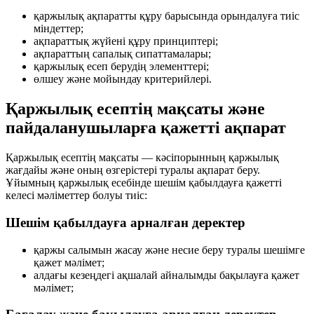
қаржылық ақпаратты құру барысында орындалуға тиіс
міндеттер;
ақпараттық жүйені құру принциптері;
ақпараттың сапалық сипаттамалары;
қаржылық есеп берудің элементтері;
өлшеу және мойындау критерийлері.
Қаржылық есептің мақсаты және
пайдаланушыларға қажетті ақпарат
Қаржылық есептің мақсаты — кәсіпорынның
қаржылық
жағдайы
және оның
өзгерістері
туралы ақпарат беру.
Ұйымның қаржылық есебінде шешім қабылдауға қажетті
келесі мәліметтер болуы тиіс:
Шешім қабылдауға арналған деректер
қаржы салымын жасау және несие беру туралы шешімге
қажет мәлімет;
алдағы кезеңдегі ақшалай айналымды бақылауға қажет
мәлімет;