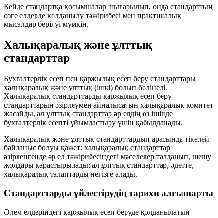
Кейде стандартқа
қосымшалар
шығарылып, онда стандарттың
өзге елдерде қолданылу тәжірибесі мен практикалық
мысалдар берілуі мүмкін.
Халықаралық және ұлттық
стандарттар
Бухгалтерлік есеп пен қаржылық есеп беру стандарттары
халықаралық
және
ұлттық (ішкі)
болып бөлінеді.
Халықаралық стандарттарды қаржылық есеп беру
стандарттарын әзірлеумен айналысатын халықаралық комитет
жасайды, ал ұлттық стандарттар әр елдің өз ішінде
бухгалтерлік есепті ұйымдастыру үшін қабылданады.
Халықаралық және ұлттық стандарттардың арасында
тікелей
байланыс
болуы қажет: халықаралық стандарттар
әзірленгенде әр ел тәжірибесіндегі мәселелер талданып, шешу
жолдары қарастырылады; ал ұлттық стандарттар, әдетте,
халықаралық талаптарды негізге алады.
Стандарттарды үйлестірудің тарихи алғышарты
Әлем елдеріндегі қаржылық есеп беруде қолданылатын