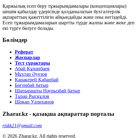
Қаржылық есеп беру тұжырымдамалары (концепциялары)
шешім қабылдау үдерісінде қолданылатын бухгалтерлік
ақпараттың қажеттілігін айқындайды және оны негіздейді.
Есеп тұжырымдамаларын шартты түрде
жалпы
және
жеке
деп
екі түрге бөлуге болады.
Бөлімдер
Реферат
Жоспарлар
Тест сұрақтары
Абай Құнанбаев
Мұхтар Әуезов
Қаракерей Қабанбай
Бөгенбай батыр
Шапырашты Наурызбай батыр
Тұрар Рысқұлов
Шоқан Уәлиханов
Zharar.kz - қазақша ақпараттар порталы
riskk21@gmail.com
© 2026 Zharar.kz. All rights reserved.