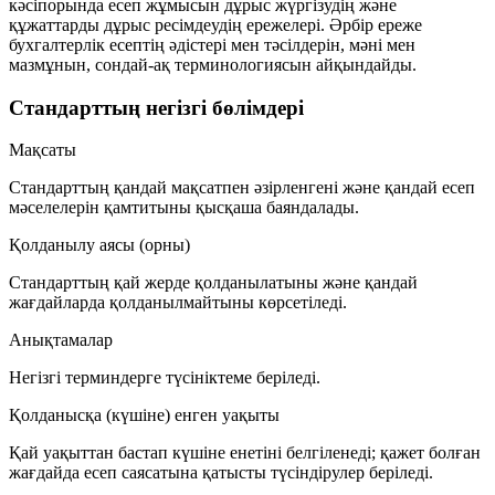
кәсіпорында есеп жұмысын дұрыс жүргізудің және
құжаттарды дұрыс ресімдеудің ережелері. Әрбір ереже
бухгалтерлік есептің әдістері мен тәсілдерін, мәні мен
мазмұнын, сондай-ақ терминологиясын айқындайды.
Стандарттың негізгі бөлімдері
Мақсаты
Стандарттың қандай мақсатпен әзірленгені және қандай есеп
мәселелерін қамтитыны қысқаша баяндалады.
Қолданылу аясы (орны)
Стандарттың қай жерде қолданылатыны және қандай
жағдайларда қолданылмайтыны көрсетіледі.
Анықтамалар
Негізгі терминдерге түсініктеме беріледі.
Қолданысқа (күшіне) енген уақыты
Қай уақыттан бастап күшіне енетіні белгіленеді; қажет болған
жағдайда есеп саясатына қатысты түсіндірулер беріледі.