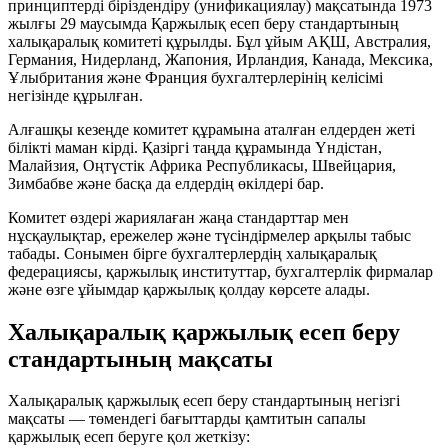
принциптерді біріздендіру (унификациялау) мақсатында 1973
жылғы 29 маусымда Қаржылық есеп беру стандартының
халықаралық комитеті құрылды. Бұл ұйым АҚШ, Австралия,
Германия, Нидерланд, Жапония, Ирландия, Канада, Мексика,
Ұлыбритания және Франция бухгалтерлерінің келісімі
негізінде құрылған.
Алғашқы кезеңде комитет құрамына аталған елдерден жеті
білікті маман кірді. Қазіргі таңда құрамында Үндістан,
Малайзия, Оңтүстік Африка Республикасы, Швейцария,
Зимбабве және басқа да елдердің өкілдері бар.
Комитет өздері жариялаған жаңа стандарттар мен
нұсқаулықтар, ережелер және түсіндірмелер арқылы табыс
табады. Сонымен бірге бухгалтерлердің халықаралық
федерациясы, қаржылық институттар, бухгалтерлік фирмалар
және өзге ұйымдар қаржылық қолдау көрсете алады.
Халықаралық қаржылық есеп беру
стандартының мақсаты
Халықаралық қаржылық есеп беру стандартының негізгі
мақсаты — төмендегі бағыттарды қамтитын сапалы
қаржылық есеп беруге қол жеткізу: