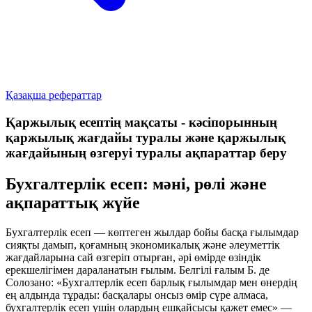
Қазақша рефераттар
Қаржылық есептің мақсаты - кәсіпорынның
қаржылық жағдайы туралы және қаржылық
жағдайының өзгеруі туралы ақпараттар беру
Бухгалтерлік есеп: мәні, рөлі және
ақпараттық жүйе
Бухгалтерлік есеп — көптеген жылдар бойы басқа ғылымдар
сияқты дамып, қоғамның экономикалық және әлеуметтік
жағдайларына сай өзгеріп отырған, әрі өмірде өзіндік
ерекшелігімен дараланатын ғылым. Белгілі ғалым Б. де
Солозано:
«Бухгалтерлік есеп барлық ғылымдар мен өнердің
ең алдында тұрады: басқалары онсыз өмір сүре алмаса,
бухгалтерлік есеп үшін олардың ешқайсысы қажет емес»
—