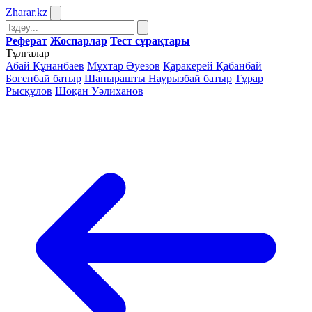
Zharar
.kz
Реферат
Жоспарлар
Тест сұрақтары
Тұлғалар
Абай Құнанбаев
Мұхтар Әуезов
Қаракерей Қабанбай
Бөгенбай батыр
Шапырашты Наурызбай батыр
Тұрар
Рысқұлов
Шоқан Уәлиханов