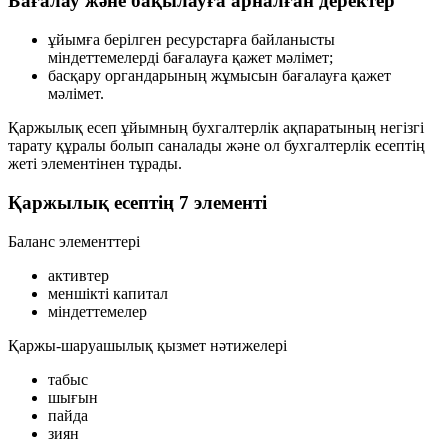
Бағалау және бақылауға арналған деректер
ұйымға берілген ресурстарға байланысты
міндеттемелерді бағалауға қажет мәлімет;
басқару органдарының жұмысын бағалауға қажет
мәлімет.
Қаржылық есеп ұйымның бухгалтерлік ақпаратының негізгі
тарату құралы болып саналады және ол бухгалтерлік есептің
жеті элементінен
тұрады.
Қаржылық есептің 7 элементі
Баланс элементтері
активтер
меншікті капитал
міндеттемелер
Қаржы-шаруашылық қызмет нәтижелері
табыс
шығын
пайда
зиян