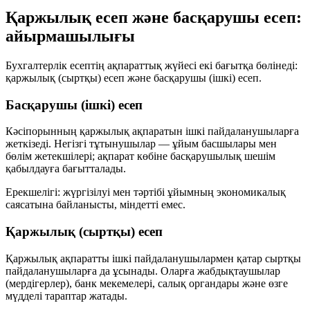
Қаржылық есеп және басқарушы есеп:
айырмашылығы
Бухгалтерлік есептің ақпараттық жүйесі екі бағытқа бөлінеді:
қаржылық (сыртқы) есеп
және
басқарушы (ішкі) есеп
.
Басқарушы (ішкі) есеп
Кәсіпорынның қаржылық ақпаратын
ішкі пайдаланушыларға
жеткізеді. Негізгі тұтынушылар — ұйым басшылары мен
бөлім жетекшілері; ақпарат көбіне басқарушылық шешім
қабылдауға бағытталады.
Ерекшелігі:
жүргізілуі мен тәртібі ұйымның экономикалық
саясатына байланысты, міндетті емес.
Қаржылық (сыртқы) есеп
Қаржылық ақпаратты
ішкі пайдаланушылармен қатар сыртқы
пайдаланушыларға
да ұсынады. Оларға жабдықтаушылар
(мердігерлер), банк мекемелері, салық органдары және өзге
мүдделі тараптар жатады.