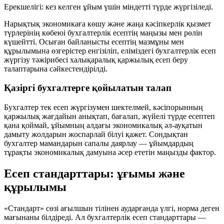
Ерекшелігі:
кез келген ұйым үшін міндетті түрде жүргізіледі.
Нарықтық экономикаға көшу және жаңа кәсіпкерлік қызмет
түрлерінің көбеюі бухгалтерлік есептің маңызы мен рөлін
күшейтті. Осыған байланысты есептің мазмұны мен
құрылымына өзгерістер енгізіліп, еліміздегі бухгалтерлік есеп
жүргізу тәжірибесі
халықаралық қаржылық есеп беру
талаптарына
сәйкестендірілді.
Қазіргі бухгалтерге қойылатын талап
Бухгалтер тек есеп жүргізумен шектелмей, кәсіпорынның
қаржылық жағдайын анықтап, бағалап, жүйелі түрде есептеп
қана қоймай, ұйымның алдағы экономикалық әл-ауқатын
дамыту жолдарын
жоспарлай білуі
қажет. Сондықтан
бухгалтер мамандарын сапалы даярлау — ұйымдардың
тұрақты экономикалық дамуына әсер ететін маңызды фактор.
Есеп стандарттары: ұғымы және
құрылымы
«Стандарт»
сөзі ағылшын тілінен аударғанда үлгі, норма деген
мағынаны білдіреді. Ал бухгалтерлік есеп стандарттары —