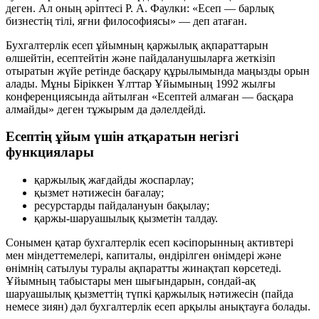
деген. Ал оның әріптесі Р. А. Фаулки:
«Есеп — барлық
бизнестің тілі, яғни философиясы»
— деп атаған.
Бухгалтерлік есеп ұйымның қаржылық ақпараттарын
өлшейтін, есептейтін және пайдаланушыларға жеткізіп
отыратын жүйе ретінде басқару құрылымында маңызды орын
алады. Мұны Біріккен Ұлттар Ұйымының 1992 жылғы
конференциясында айтылған
«Есептей алмаған — басқара
алмайды»
деген тұжырым да дәлелдейді.
Есептің ұйым үшін атқаратын негізгі
функциялары
қаржылық жағдайды
жоспарлау
;
қызмет нәтижесін
бағалау
;
ресурстарды пайдалануын
бақылау
;
қаржы-шаруашылық қызметін
талдау
.
Сонымен қатар бухгалтерлік есеп кәсіпорынның активтері
мен міндеттемелері, капиталы, өндірілген өнімдері және
өнімнің сатылуы туралы ақпаратты жинақтап көрсетеді.
Ұйымның табыстары мен шығындарын, сондай-ақ
шаруашылық қызметтің түпкі қаржылық нәтижесін (пайда
немесе зиян)
дәл бухгалтерлік есеп арқылы
анықтауға болады.