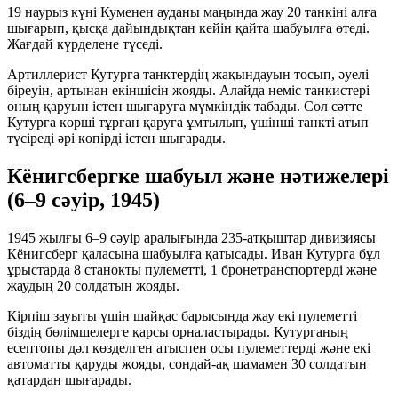
19 наурыз күні Куменен ауданы маңында жау 20 танкіні алға
шығарып, қысқа дайындықтан кейін қайта шабуылға өтеді.
Жағдай күрделене түседі.
Артиллерист Кутурга танктердің жақындауын тосып, әуелі
біреуін, артынан екіншісін жояды. Алайда неміс танкистері
оның қаруын істен шығаруға мүмкіндік табады. Сол сәтте
Кутурга көрші тұрған қаруға ұмтылып, үшінші танкті атып
түсіреді әрі көпірді істен шығарады.
Кёнигсбергке шабуыл және нәтижелері
(6–9 сәуір, 1945)
1945 жылғы 6–9 сәуір аралығында 235-атқыштар дивизиясы
Кёнигсберг қаласына шабуылға қатысады. Иван Кутурга бұл
ұрыстарда 8 станокты пулеметті, 1 бронетранспортерді және
жаудың 20 солдатын жояды.
Кірпіш зауыты үшін шайқас барысында жау екі пулеметті
біздің бөлімшелерге қарсы орналастырады. Кутурганың
есептопы дәл көзделген атыспен осы пулеметтерді және екі
автоматты қаруды жояды, сондай-ақ шамамен 30 солдатын
қатардан шығарады.