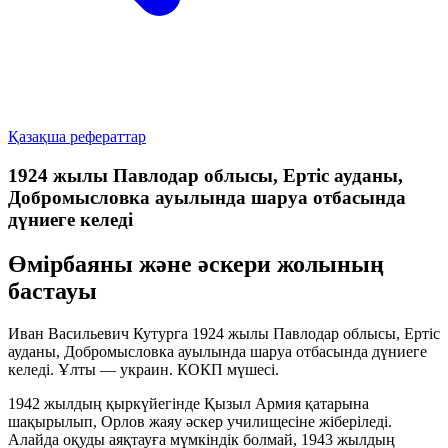
Қазақша рефераттар
1924 жылы Павлодар облысы, Ертіс ауданы,
Добромысловка ауылында шаруа отбасында
дүниеге келеді
Өмірбаяны және әскери жолының
бастауы
Иван Васильевич Кутурга 1924 жылы Павлодар облысы, Ертіс
ауданы, Добромысловка ауылында шаруа отбасында дүниеге
келеді. Ұлты — украин. КОКП мүшесі.
1942 жылдың қыркүйегінде Қызыл Армия қатарына
шақырылып, Орлов жаяу әскер училищесіне жіберіледі.
Алайда оқуды аяқтауға мүмкіндік болмай, 1943 жылдың