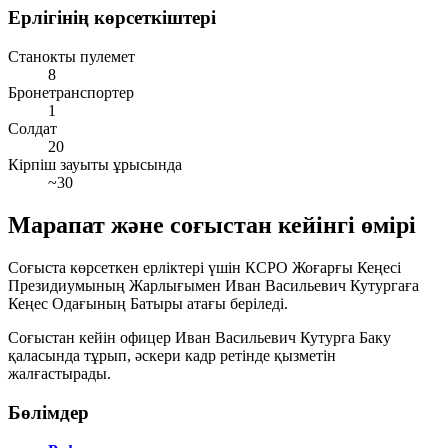
Ерлігінің көрсеткіштері
Станокты пулемет
8
Бронетранспортер
1
Солдат
20
Кірпіш зауыты ұрысында
~30
Марапат және соғыстан кейінгі өмірі
Соғыста көрсеткен ерліктері үшін КСРО Жоғарғы Кеңесі
Президиумының Жарлығымен Иван Васильевич Кутургаға
Кеңес Одағының Батыры
атағы беріледі.
Соғыстан кейін офицер Иван Васильевич Кутурга Баку
қаласында тұрып, әскери кадр ретінде қызметін
жалғастырады.
Бөлімдер