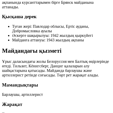
ақпанында курсанттарымен бірге Брянск майданына
аттанады.
Қысқаша дерек
Туған жері:
Павлодар облысы, Ертіс ауданы,
Добромысловка ауылы
Әскерге шақырылуы:
1942 жылдың қыркүйегі
Майданға аттануы:
1943 жылдың ақпаны
Майдандағы қызметі
Ұрыс даласындағы жолы Белоруссия мен Балтық өңірлерінде
өтеді. Тильзит, Кёнигсберг, Данциг қалаларын алу
шайқастарына қатысады. Майданда барлаушы және
артиллерист ретінде соғысады. Төрт рет жарақат алады.
Мамандықтары
Барлаушы, артиллерист
Жарақат