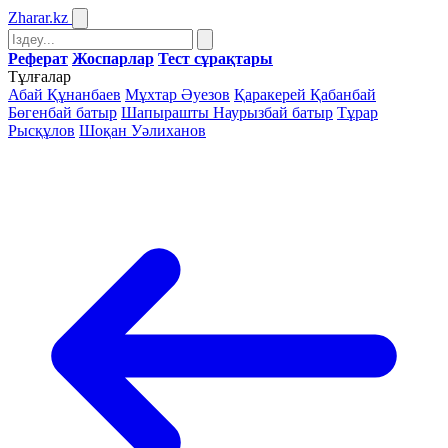
Zharar
.kz
Реферат
Жоспарлар
Тест сұрақтары
Тұлғалар
Абай Құнанбаев
Мұхтар Әуезов
Қаракерей Қабанбай
Бөгенбай батыр
Шапырашты Наурызбай батыр
Тұрар
Рысқұлов
Шоқан Уәлиханов