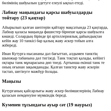
бөлімінің шабуылын үдетуге елеулі ықпал етеді.
Лабиау маңындағы қарсы шабуылдарды
тойтару (23 қаңтар)
Айырылып қалған шептерін қайтару мақсатында 23 қаңтарда,
Лабиау қаласы маңында фашистер бірнеше қарсы шабуылға
көшеді. Солардың бірінде ірі артиллериялық дайындықтан
кейін жау 10 танкісі бар қалың жаяу әскер тобын алға
жібереді.
Иван Кутурга нысананы дәл бағыттап, алдымен танктің
шынжыр табанына дәл тигізеді. Танк тоқтап қалады, кейінгі
оқтары танк мұнарасына дөп тиеді. Артынша екінші танк те
оның оғынан зақымданады. Қалған танктер жаяу әскерін
тастап, шегінуге мәжбүр болады.
Маңызы
Кутурганың қайсарлығы жаяу әскер бөлімшелерінің Лабиау
қаласын иемденуіне мүмкіндік береді.
Куменен тұсындағы ауыр сәт (19 наурыз)