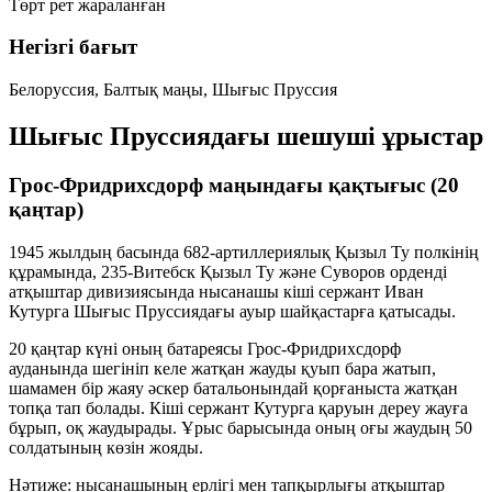
Төрт рет жараланған
Негізгі бағыт
Белоруссия, Балтық маңы, Шығыс Пруссия
Шығыс Пруссиядағы шешуші ұрыстар
Грос-Фридрихсдорф маңындағы қақтығыс (20
қаңтар)
1945 жылдың басында 682-артиллериялық Қызыл Ту полкінің
құрамында, 235-Витебск Қызыл Ту және Суворов орденді
атқыштар дивизиясында нысанашы кіші сержант Иван
Кутурга Шығыс Пруссиядағы ауыр шайқастарға қатысады.
20 қаңтар күні оның батареясы Грос-Фридрихсдорф
ауданында шегініп келе жатқан жауды қуып бара жатып,
шамамен бір жаяу әскер батальонындай қорғаныста жатқан
топқа тап болады. Кіші сержант Кутурга қаруын дереу жауға
бұрып, оқ жаудырады. Ұрыс барысында оның оғы жаудың 50
солдатының көзін жояды.
Нәтиже:
нысанашының ерлігі мен тапқырлығы атқыштар