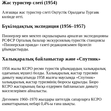
Жас туристер слеті (1954)
Алғашқы жас туристер слеті Оңтүстік Оралдағы Тургаяк
көлінде өтті.
Бүкілодақтық экспедиция (1956–1957)
Пионерлер мен мектеп оқушыларына арналған экспедицияны
РСФСР Орталық балалар экскурсиялық-туристік станциясы
«Пионерская правда» газеті редакциясымен бірлесіп
ұйымдастырды.
Халықаралық байланыстар және «Спутник»
1956 жылы КСРО ресми туристік ұйымдардың халықаралық
одағының мүшесі болды. Халықаралық жастар туризмін
дамыту мақсатында 1958 жылғы маусымда «Спутник»
халықаралық жастар туризмінің бюросы құрылды. Бюро
КСРО жастарының басқа елдермен байланысын дамыту
мәселелерімен айналысты.
Дегенмен 1960–1970 жылдары шетелдік сапарларға КСРО
азаматтарының небәрі
0,4%
-ы ғана шықты.