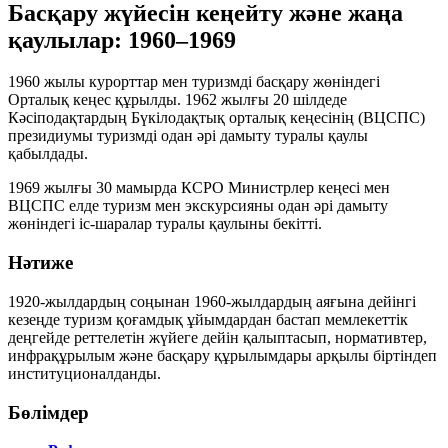
Басқару жүйесін кеңейту және жаңа
қаулылар: 1960–1969
1960 жылы курорттар мен туризмді басқару жөніндегі
Орталық кеңес құрылды. 1962 жылғы 20 шілдеде
Кәсіподақтардың Бүкілодақтық орталық кеңесінің (ВЦСПС)
президиумы туризмді одан әрі дамыту туралы қаулы
қабылдады.
1969 жылғы 30 мамырда КСРО Министрлер кеңесі мен
ВЦСПС елде туризм мен экскурсияны одан әрі дамыту
жөніндегі іс-шаралар туралы қаулыны бекітті.
Нәтиже
1920-жылдардың соңынан 1960-жылдардың аяғына дейінгі
кезеңде туризм қоғамдық ұйымдардан бастап мемлекеттік
деңгейде реттелетін жүйеге дейін қалыптасып, нормативтер,
инфрақұрылым және басқару құрылымдары арқылы біртіндеп
институционалданды.
Бөлімдер