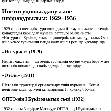
қатысты ұйымдардың барлығы кірді.
Институционалдану және
инфрақұрылым: 1929–1936
1929 жылы шетелдік туризмнің дами бастауына және шетелдік
қонақтарды қабылдау жүйесін реттеуге байланысты
«Интурист» Бүкілодақтық акционерлік қоғамы құрылды. Осы
жыл кеңес туризмінің пайда болу жылы ретінде қабылданды.
«Интурист» (1929)
Негізгі мақсаты — шетелдік туризмнің өсуіне жауап беру және
шетелдік қонақтарды қабылдауды біріздендіру.
«Отель» (1931)
Шетелдік туристерді орналастыру үшін құрылған. Қоғам
иелігінде елдің әртүрлі қалаларында 17 қонақүй болды.
ОПТЭ-нің І Бүкілодақтық съезі (1932)
1932 жылғы 3 сәуірде Мәскеуде ОПТЭ-нің І Бүкілодақтық