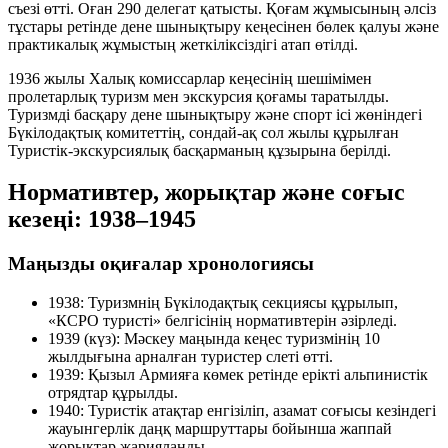
съезі өтті. Оған 290 делегат қатысты. Қоғам жұмысының әлсіз
тұстары ретінде дене шынықтыру кеңесінен бөлек қалуы және
практикалық жұмыстың жеткіліксіздігі атап өтілді.
1936 жылы Халық комиссарлар кеңесінің шешімімен
пролетарлық туризм мен экскурсия қоғамы таратылды.
Туризмді басқару дене шынықтыру және спорт ісі жөніндегі
Бүкілодақтық комитеттің, сондай-ақ сол жылы құрылған
Туристік-экскурсиялық басқарманың құзырына берілді.
Нормативтер, жорықтар және соғыс
кезеңі: 1938–1945
Маңызды оқиғалар хронологиясы
1938:
Туризмнің Бүкілодақтық секциясы құрылып,
«КСРО туристі» белгісінің нормативтерін әзірледі.
1939 (күз):
Мәскеу маңында кеңес туризмінің 10
жылдығына арналған туристер слеті өтті.
1939:
Қызыл Армияға көмек ретінде ерікті альпинистік
отрядтар құрылды.
1940:
Туристік атақтар енгізіліп, азамат соғысы кезіндегі
жауынгерлік даңқ маршруттары бойынша жаппай
жорықтар жарияланды.