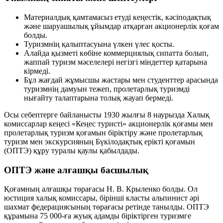
Материалдық қамтамасыз етуді кеңестік, кәсіподақтық
және шаруашылық ұйымдар атқарған акционерлік қоғам
болды.
Туризмнің қалыптасуына үлкен үлес қосты.
Алайда қызметі көбіне коммерциялық сипатта болып,
жаппай туризм мәселелері негізгі міндеттер қатарына
кірмеді.
Бұл жағдай жұмысшы жастары мен студенттер арасында
туризмнің дамуын тежеп, пролетарлық туризмді
нығайту талаптарына толық жауап бермеді.
Осы себептерге байланысты 1930 жылғы 8 наурызда Халық
комиссарлар кеңесі «Кеңес туристі» акционерлік қоғамы мен
пролетарлық туризм қоғамын біріктіру және пролетарлық
туризм мен экскурсияның Бүкілодақтық ерікті қоғамын
(ОПТЭ) құру туралы қаулы қабылдады.
ОПТЭ және алғашқы басшылық
Қоғамның алғашқы төрағасы Н. В. Крыленко болды. Ол
юстиция халық комиссары, бірінші класты альпинист әрі
шахмат федерациясының төрағасы ретінде танылды. ОПТЭ
құрамына 75 000-ға жуық адамды біріктірген туризмге