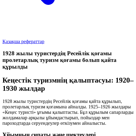
Қазақша рефераттар
1928 жылы туристердің Ресейлік қоғамы
пролетарлық туризм қоғамы болып қайта
құрылды
Кеңестік туризмнің қалыптасуы: 1920–
1930 жылдар
1928 жылы туристердің Ресейлік қоғамы қайта құрылып,
пролетарлық туризм қоғамына айналды. 1925–1926 жылдары
«Кеңес туристі» ұғымы қалыптасты. Бұл құрылым сапарларды
жолдамалар арқылы ұйымдастырып, пойыздар мен
пароходтарда серуендеулер өткізумен айналысты.
Ұйымның сипаты және шектеулері