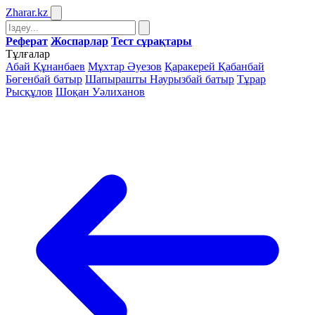
Zharar
.kz
Реферат
Жоспарлар
Тест сұрақтары
Тұлғалар
Абай Құнанбаев
Мұхтар Әуезов
Қаракерей Қабанбай
Бөгенбай батыр
Шапырашты Наурызбай батыр
Тұрар
Рысқұлов
Шоқан Уәлиханов