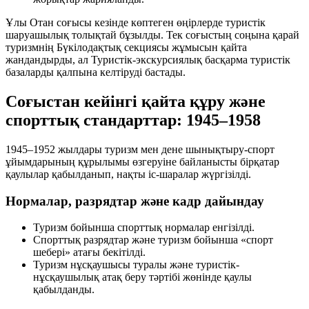
Ұлы Отан соғысы кезінде көптеген өңірлерде туристік
шаруашылық толықтай бұзылды. Тек соғыстың соңына қарай
туризмнің Бүкілодақтық секциясы жұмысын қайта
жандандырды, ал Туристік-экскурсиялық басқарма туристік
базаларды қалпына келтіруді бастады.
Соғыстан кейінгі қайта құру және
спорттық стандарттар: 1945–1958
1945–1952 жылдары туризм мен дене шынықтыру-спорт
ұйымдарының құрылымы өзгеруіне байланысты бірқатар
қаулылар қабылданып, нақты іс-шаралар жүргізілді.
Нормалар, разрядтар және кадр дайындау
Туризм бойынша спорттық нормалар енгізілді.
Спорттық разрядтар және туризм бойынша «спорт
шебері» атағы бекітілді.
Туризм нұсқаушысы туралы және туристік-
нұсқаушылық атақ беру тәртібі жөнінде қаулы
қабылданды.