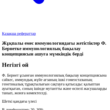
Қазақша рефераттар
Жұқпалы емес иммунологиядағы жетістіктер Ф.
Бернетке иммунологиялық бақылау
концепциясын ашуға мүмкіндік берді
Негізгі ой
Ф. Бернет ұсынған
иммунологиялық бақылау
концепциясына
сәйкес, иммундық жүйе ағзаның ішкі гомеостазының
генетикалық тұрақтылығын
сақтауға қатысады: қалыптан
ауытқыған, соның ішінде
мутантты
және
өспелі
жасушаларды
танып, жоюға көмектеседі.
Шеткі қандағы үлесі
B-лимфоциттер:
20–30%