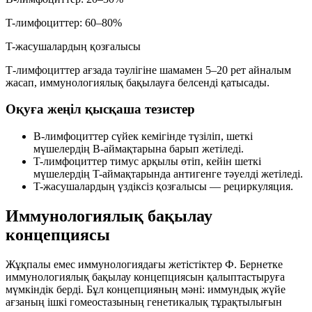
T-лимфоциттер:
60–80%
T-жасушалардың қозғалысы
Т-лимфоциттер ағзада тәулігіне шамамен
5–20 рет
айналым
жасап, иммунологиялық бақылауға белсенді қатысады.
Оқуға жеңіл қысқаша тезистер
B-лимфоциттер сүйек кемігінде түзіліп, шеткі
мүшелердің B-аймақтарына барып жетіледі.
T-лимфоциттер тимус арқылы өтіп, кейін шеткі
мүшелердің T-аймақтарында антигенге тәуелді жетіледі.
T-жасушалардың үздіксіз қозғалысы —
рециркуляция
.
Иммунологиялық бақылау
концепциясы
Жұқпалы емес иммунологиядағы жетістіктер Ф. Бернетке
иммунологиялық бақылау концепциясын қалыптастыруға
мүмкіндік берді. Бұл концепцияның мәні:
иммундық жүйе
ағзаның ішкі гомеостазының
генетикалық тұрақтылығын