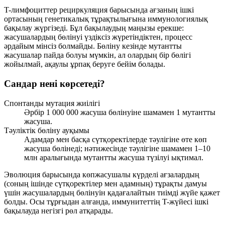
T-лимфоциттер рециркуляция барысында ағзаның ішкі
ортасының генетикалық тұрақтылығына иммунологиялық
бақылау жүргізеді. Бұл бақылаудың маңызы ерекше:
жасушалардың бөлінуі үздіксіз жүретіндіктен, процесс
әрдайым мінсіз болмайды. Бөліну кезінде
мутантты
жасушалар
пайда болуы мүмкін, ал олардың бір бөлігі
жойылмай, ақаулы ұрпақ беруге бейім болады.
Сандар нені көрсетеді?
Спонтанды мутация жиілігі
Әрбір
1 000 000
жасуша бөлінуіне шамамен
1
мутантты
жасуша.
Тәуліктік бөліну ауқымы
Адамдар мен басқа сүтқоректілерде тәулігіне өте көп
жасуша бөлінеді; нәтижесінде тәулігіне шамамен
1–10
млн
аралығында мутантты жасуша түзілуі ықтимал.
Эволюция барысында көпжасушалы күрделі ағзалардың
(соның ішінде сүтқоректілер мен адамның) тұрақты дамуы
үшін жасушалардың бөлінуін қадағалайтын тиімді жүйе қажет
болды. Осы тұрғыдан алғанда, иммунитеттің
T-жүйесі
ішкі
бақылауда негізгі рөл атқарады.