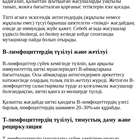
қадағалап, қалыптан ауытқыған жасушаларды уақтылы
танып, жоюға бағытталған қорғаныс тетіктерін іске қосады.
Тіпті ағзаға экзогендік антигендердің (жұқпалы немесе
жұқпалы емес) түсуі барынша шектелген «тиімді» жағдайдың
өзінде де иммундық жүйе қажет. Себебі ағзада жасушалар
үздіксіз бөлінеді, ал бөліну кезінде кейде
спонтанды
мутациялар
пайда болып отырады.
B-лимфоциттердің түзілуі және жетілуі
B-лимфоциттер сүйек кемігінде түзіліп, қан арқылы
иммунитеттің шеткі мүшелеріндегі
B-аймақтарына
бағытталады. Осы аймақтарда антигендермен әрекеттесу
нәтижесінде олардың толық пісіп-жетілуі жүреді. Жетілген B-
лимфоциттер салыстырмалы түрде
аз қозғалмалы
жасушалар
болғандықтан, шеткі қанға аз мөлшерде түседі.
Қалыпты жағдайда шеткі қандағы B-лимфоциттердің үлесі
барлық лимфоциттердің шамамен
20–30%
-ын құрайды.
T-лимфоциттердің түзілуі, тимустық даму және
рециркуляция
T-лимфоциттердің ізашарлары сүйек кемігінен шығып,