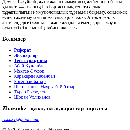
Демек, T-жүйенің және жалпы иммундық жүйенің ең басты
қызметі — ағзаның ішкі ортасының
генетикалық
тұрақтылығын
иммунологиялық тұрғыдан бақылау, сондай-ақ
өспелі
және
мутантты
жасушаларды жою. Ал экзогендік
антигендерге (жұқпалы және жұқпалы емес) қарсы жауап —
осы негізгі қызметтің табиғи жалғасы.
Бөлімдер
Реферат
Жоспарлар
Тест сұрақтары
Абай Құнанбаев
Мұхтар Әуезов
Қаракерей Қабанбай
Бөгенбай батыр
Шапырашты Наурызбай батыр
Тұрар Рысқұлов
Шоқан Уәлиханов
Zharar.kz - қазақша ақпараттар порталы
riskk21@gmail.com
© 2026 Zharar.kz. All rights reserved.