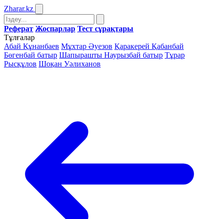
Zharar
.kz
Реферат
Жоспарлар
Тест сұрақтары
Тұлғалар
Абай Құнанбаев
Мұхтар Әуезов
Қаракерей Қабанбай
Бөгенбай батыр
Шапырашты Наурызбай батыр
Тұрар
Рысқұлов
Шоқан Уәлиханов