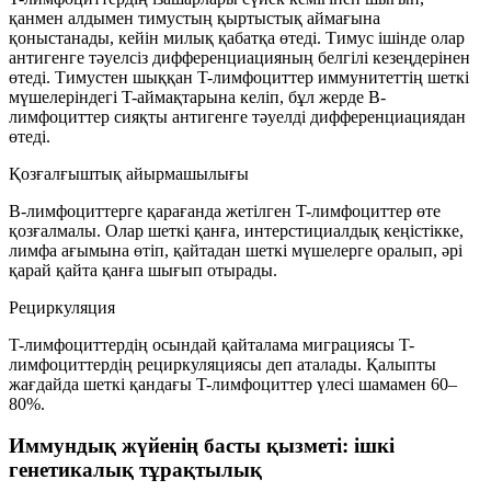
қанмен алдымен тимустың қыртыстық аймағына
қоныстанады, кейін милық қабатқа өтеді. Тимус ішінде олар
антигенге тәуелсіз дифференциацияның белгілі кезеңдерінен
өтеді. Тимустен шыққан T-лимфоциттер иммунитеттің шеткі
мүшелеріндегі
T-аймақтарына
келіп, бұл жерде B-
лимфоциттер сияқты антигенге тәуелді дифференциациядан
өтеді.
Қозғалғыштық айырмашылығы
B-лимфоциттерге қарағанда жетілген T-лимфоциттер
өте
қозғалмалы
. Олар шеткі қанға, интерстициалдық кеңістікке,
лимфа ағымына өтіп, қайтадан шеткі мүшелерге оралып, әрі
қарай қайта қанға шығып отырады.
Рециркуляция
T-лимфоциттердің осындай қайталама миграциясы
T-
лимфоциттердің рециркуляциясы
деп аталады. Қалыпты
жағдайда шеткі қандағы T-лимфоциттер үлесі шамамен
60–
80%
.
Иммундық жүйенің басты қызметі: ішкі
генетикалық тұрақтылық