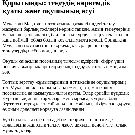
Қорытынды: теңеудің көркемдік
қуаты және оқушының өсуі
Мұқағали Мақатаев поэзиясында қазақ тіліндегі теңеу
жасаудың барлық тәсілдері көрініс тапқан. Ақын теңеулерінің
мағыналық-логикалық байланысы күрделі: теңеу тек аталып
қана қоймай, образ болып көз алдымызға келеді. Сондықтан
Мұқағали поэзиясының көркемдік сырларының бірі —
теңеулердің шебер қолданылуы.
Оқушы санасына поэзияның тылсым құдіретін сіңіру үшін
поэзияға жанрлық әрі теориялық талдау жасатудың маңызы
зор.
Топтық зерттеу жұмыстарының нәтижесінде оқушылардың
тек Мұқағали жырларына ғана емес, қазақ және әлем
поэзиясына да қызығушылығы артты. Олар арнайы күнделік
жүргізіп, ақын шығармаларымен сырласа, мұңдаса білді.
Зерттеуге тереңдеген сайын ұсыныс айтып, пікірталас құруға,
өз ойын дәлелдеп қорғауға дағдыланды.
Бұл бағыттағы ізденісті әдебиет теориясының өзге де
салаларына жанрлық талдау жасау арқылы кеңейтуге толық
мүмкіндік бар.