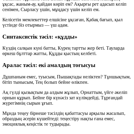
ұқсас, жаным-ау, қайдан көріп ем? Ақырғы рет адасып келіп
сенімен, Сырласу үшін, мұңдасу үшін келіп ем.
Келісетін мемлекеттер елшісіне ұқсаған, Қабақ бағып, қыл
үстінде біз отырмыз — үш адам.
Синтаксистік тәсіл: «құдды»
Күздің салқын күні батты, Күрең тартты жер беті. Тауларда
өркеш бұлттар жатты, Құдды қыстың келбеті.
Аралас тәсіл: екі амалдың тоғысуы
Дұшпаным емес, туысым, Пышақтады неліктен? Тұншықтым,
бітіп тынысым, Тең болып бейне өлікпен.
Ақ гүлді қызықтым да алдым жұлып, Орнаттым, үйге әкеліп
орнын құрып. Бейне бір күнәсіз зат күлімдейді, Тұрғандай
жүрегімнің сырын ұғып.
Мұнда теңеу бірнеше тәсілдің қабаттасуы арқылы жасалып,
образдың әсерін күшейтеді: теңестіру нақты ғана емес,
эмоциялық кеңістік те тудырады.