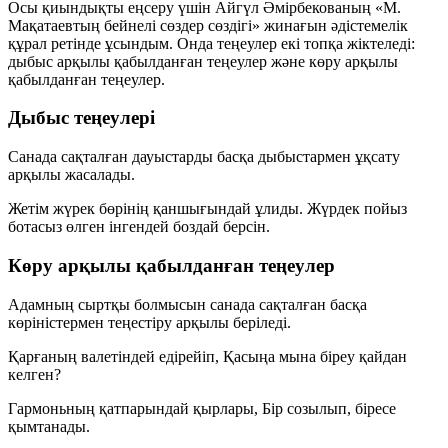
Осы қиындықты еңсеру үшін Айгүл Әмірбекованың
«М.
Мақатаевтың бейнелі сөздер сөздігі»
жинағын әдістемелік
құрал ретінде ұсындым. Онда теңеулер екі топқа жіктеледі:
дыбыс арқылы қабылданған теңеулер және көру арқылы
қабылданған теңеулер.
Дыбыс теңеулері
Санада сақталған дауыстарды басқа дыбыстармен ұқсату
арқылы жасалады.
Жетім жүрек бөрінің қаншығындай ұлиды. Жүрдек пойыз
ботасыз өлген інгендей боздай берсін.
Көру арқылы қабылданған теңеулер
Адамның сыртқы болмысын санада сақталған басқа
көріністермен теңестіру арқылы беріледі.
Қарғаның валетіндей едірейіп, Қасыңа мына біреу қайдан
келген?
Гармоньның қатпарындай қырлары, Бір созылып, біресе
қымтанады.