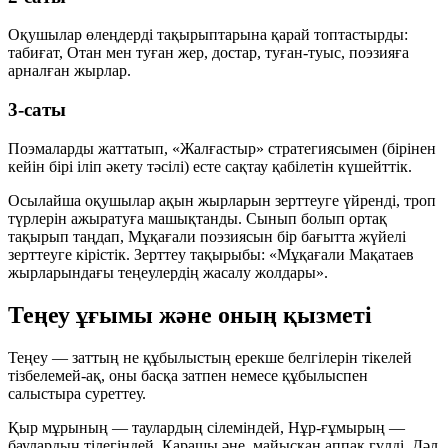
Оқушылар өлеңдерді тақырыптарына қарай топтастырды:
табиғат, Отан мен туған жер, достар, туған-туыс, поэзияға
арналған жырлар.
3-саты
Поэмаларды жаттатып, «Жалғастыр» стратегиясымен (бірінен
кейін бірі іліп әкету тәсілі) есте сақтау қабілетін күшейттік.
Осылайша оқушылар ақын жырларын зерттеуге үйренді, троп
түрлерін ажыратуға машықтанды. Сынып болып ортақ
тақырып таңдап, Мұқағали поэзиясын бір бағытта жүйелі
зерттеуге кірістік. Зерттеу тақырыбы:
«Мұқағали Мақатаев
жырларындағы теңеулердің жасалу жолдары»
.
Теңеу ұғымы және оның қызметі
Теңеу
— заттың не құбылыстың ерекше белгілерін тікелей
тізбелемей-ақ, оны басқа затпен немесе құбылыспен
салыстыра суреттеу.
Қыр мұрының — таулардың сілеміндей, Нұр-ғұмырың —
баулардың тілегіндей. Қарашы әне, майысқан аппақ гүлді, Дәл