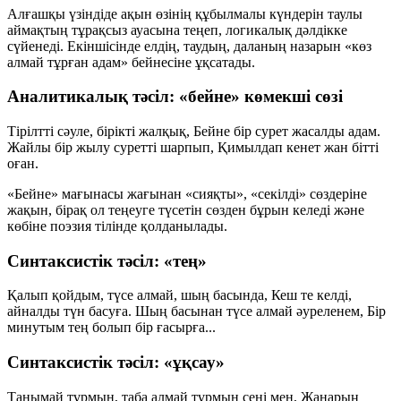
Алғашқы үзіндіде ақын өзінің құбылмалы күндерін таулы
аймақтың тұрақсыз ауасына теңеп, логикалық дәлдікке
сүйенеді. Екіншісінде елдің, таудың, даланың назарын «көз
алмай тұрған адам» бейнесіне ұқсатады.
Аналитикалық тәсіл: «бейне» көмекші сөзі
Тірілтті сәуле, бірікті жалқық, Бейне бір сурет жасалды адам.
Жайлы бір жылу суретті шарпып, Қимылдап кенет жан бітті
оған.
«Бейне» мағынасы жағынан «сияқты», «секілді» сөздеріне
жақын, бірақ ол теңеуге түсетін сөзден бұрын келеді және
көбіне поэзия тілінде қолданылады.
Синтаксистік тәсіл: «тең»
Қалып қойдым, түсе алмай, шың басында, Кеш те келді,
айналды түн басуға. Шың басынан түсе алмай әуреленем, Бір
минутым тең болып бір ғасырға...
Синтаксистік тәсіл: «ұқсау»
Танымай тұрмын, таба алмай тұрмын сені мен, Жанарың