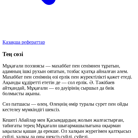
Қазақша рефераттар
Тең сөзі
Мұқағали поэзиясы — махаббат пен сенімнен тұратын,
адамның ішкі рухын оятатын, тозбас қуатқа айналған әлем.
Махаббат пен сенімнің өзі ерлік пен жүректілікті қажет етеді.
Ақынды құдіретті ететін де — сол ерлік. Ә. Тәжібаев
айтқандай, Мұқағали — өз дәуірінің сыршыл да биік
болмысты ақыны.
Сөз патшасы — өлең. Өлеңнің өмір туралы сурет пен ойды
кестелеу мүмкіндігі шексіз.
Кешегі Абайлар мен Қасымдардың жолын жалғастырған,
табиғаты терең Мұқағали шығармашылығына оқырман
ықыласы қашан да ерекше. Ол халқын жүрегімен қалтқысыз
сүйді, халқы да оны шексіз сүйді, сүйеді.