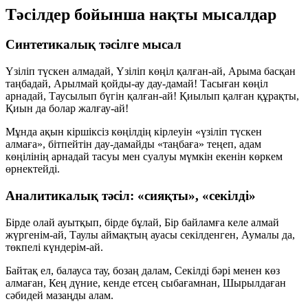
Тәсілдер бойынша нақты мысалдар
Синтетикалық тәсілге мысал
Үзіліп түскен алмадай, Үзіліп көңіл қалған-ай, Арыма басқан
таңбадай, Арылмай қойды-ау дау-дамай! Тасыған көңіл
арнадай, Таусылып бүгін қалған-ай! Қиылып қалған құрақты,
Қиын да болар жалғау-ай!
Мұнда ақын кіршіксіз көңілдің кірлеуін «үзіліп түскен
алмаға», бітпейтін дау-дамайды «таңбаға» теңеп, адам
көңілінің арнадай тасуы мен суалуы мүмкін екенін көркем
өрнектейді.
Аналитикалық тәсіл: «сияқты», «секілді»
Бірде олай ауытқып, бірде бұлай, Бір байламға келе алмай
жүргенім-ай, Таулы аймақтың ауасы секілденген, Аумалы да,
төкпелі күндерім-ай.
Байтақ ел, балауса тау, бозаң далам, Секілді бәрі менен көз
алмаған, Кең дүние, кенде етсең сыбағамнан, Шырылдаған
сәбидей мазаңды алам.