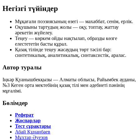
Негізгі түйіндер
Мұқағали поэзиясының өзегі —
махаббат, сенім, ерлік
.
Оқушыны тартудың жолы —
оқу, топтау, жаттау
әрекетін жүйелеу.
Теңеу — көркем ойды нақтылап,
образды көзге
елестететін
басты құрал.
Қазақ тілінде теңеу жасаудың
төрт тәсілі
бар:
синтетикалық, аналитикалық, синтаксистік, аралас.
Автор туралы
Іңкәр Қуанышбекқызы — Алматы облысы, Райымбек ауданы,
№3 Кеген орта мектебінің қазақ тілі мен әдебиеті пәнінің
мұғалімі.
Бөлімдер
Реферат
Жоспарлар
Тест сұрақтары
Абай Құнанбаев
Мұхтар Әуезов