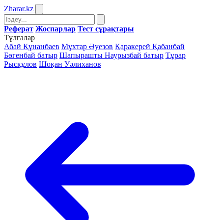
Zharar
.kz
Реферат
Жоспарлар
Тест сұрақтары
Тұлғалар
Абай Құнанбаев
Мұхтар Әуезов
Қаракерей Қабанбай
Бөгенбай батыр
Шапырашты Наурызбай батыр
Тұрар
Рысқұлов
Шоқан Уәлиханов