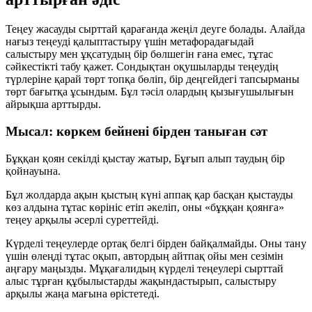
Теңеу жасауды сырттай қарағанда жеңіл деуге болады. Алайда
нағыз теңеуді қалыптастыру үшін метафорадағыдай
салыстыру мен ұқсатудың бір бөлшегін ғана емес, тұтас
сәйкестікті табу қажет. Сондықтан оқушыларды теңеудің
түрлеріне қарай төрт топқа бөліп, бір деңгейдегі тапсырманы
төрт бағытқа ұсындым. Бұл тәсіл олардың қызығушылығын
айрықша арттырды.
Мысал: көркем бейнені бірден таныған сәт
Бұққан қоян секілді қыстау жатыр, Бұғып алып таудың бір
қойнауына.
Бұл жолдарда ақын қыстың күні аппақ қар басқан қыстауды
көз алдына тұтас көрініс етіп әкеліп, оны «бұққан қоянға»
теңеу арқылы әсерлі суреттейді.
Күрделі теңеулерде ортақ белгі бірден байқалмайды. Оны тану
үшін өлеңді тұтас оқып, автордың айтпақ ойы мен сезімін
аңғару маңызды. Мұқағалидың күрделі теңеулері сырттай
алыс тұрған құбылыстарды жақындастырып, салыстыру
арқылы жаңа мағына өрістетеді.