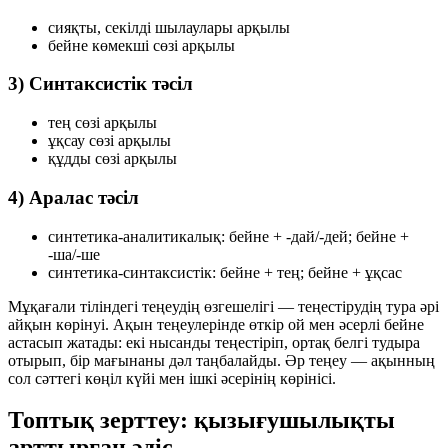
сияқты, секілді
шылаулары арқылы
бейне
көмекші сөзі арқылы
3) Синтаксистік тәсіл
тең
сөзі арқылы
ұқсау
сөзі арқылы
құдды
сөзі арқылы
4) Аралас тәсіл
синтетика-аналитикалық: бейне + -дай/-дей; бейне +
-ша/-ше
синтетика-синтаксистік: бейне + тең; бейне + ұқсас
Мұқағали тіліндегі теңеудің өзгешелігі — теңестірудің тура әрі
айқын көрінуі. Ақын теңеулерінде өткір ой мен әсерлі бейне
астасып жатады: екі нысанды теңестіріп, ортақ белгі тудыра
отырып, бір мағынаны дәл таңбалайды. Әр теңеу — ақынның
сол сәттегі көңіл күйі мен ішкі әсерінің көрінісі.
Топтық зерттеу: қызығушылықты
арттырған әдіс