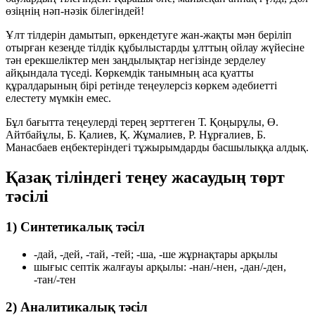
өзіңнің нәп-нәзік білегіндей!
Ұлт тілдерін дамытып, өркендетуге жан-жақты мән беріліп
отырған кезеңде тілдік құбылыстарды ұлттың ойлау жүйесіне
тән ерекшеліктер мен заңдылықтар негізінде зерделеу
айқындала түседі. Көркемдік танымның аса қуатты
құралдарының бірі ретінде теңеулерсіз көркем әдебиетті
елестету мүмкін емес.
Бұл бағытта теңеулерді терең зерттеген Т. Қоңырұлы, Ө.
Айтбайұлы, Б. Қалиев, Қ. Жұмалиев, Р. Нұрғалиев, Б.
Манасбаев еңбектеріндегі тұжырымдарды басшылыққа алдық.
Қазақ тіліндегі теңеу жасаудың төрт
тәсілі
1) Синтетикалық тәсіл
-дай, -дей, -тай, -тей; -ша, -ше жұрнақтары арқылы
шығыс септік жалғауы арқылы: -нан/-нен, -дан/-ден,
-тан/-тен
2) Аналитикалық тәсіл