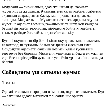
Мұқағали — лирик ақын, адам жанының да, табиғат
жүрегінің де жаршысы. 9-сыныптағы қазақ әдебиеті сабағын
ақынның жырларымен бастау менің қалыпты дағдыма
айналды. Мақсатым — Мұқағали поэзиясы арқылы оқушы
жүрегіне әдебиет әлемінің ғажайыбын таныту, көп байқала
бермейтін әдеби-теориялық иірімдерге бойлату, әдебиетті
ғылым ретінде бағалайтын деңгейге жеткізу.
Бүгінгі оқушының бір бөлігі кітап оқу дағдысынан алыстап,
ғаламтордың тұтқыны болып отырғаны жасырын емес.
Сондықтан әдебиетті баланың көзімен қалай түсінетінін
зерттеуге бет бұрдым. Мұқағали жырлары еңбектеген жас пен
еңкейген кәріге дейін аузынан түспейтін ұранға айналғаны да
белгілі.
Сабақтағы үш сатылы жұмыс
1-саты
Әр сабақта ақын жырларын өзім оқып, оқушыға оқыттым. Бұл
— алғашқы қадам: мәтінмен тірі байланыс орнату.
2-саты