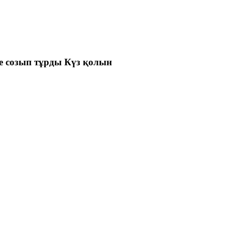
 созып тұрды Күз қолын