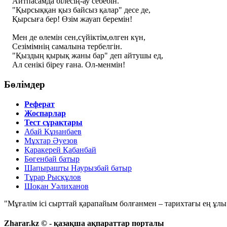
Айтпасамда білесің-ау себебін.
"Қырсыққан қыз байсыз қалар" десе де,
Қырсыға бер! Өзім жауап беремін!
Мен де өлемін сен,сүйіктім,өлген күн,
Сезімімнің самалына тербелгін.
"Қыздың қырық жаны бар" деп айтушы ед,
Ал сенікі біреу ғана. Ол-менмін!
Бөлімдер
Реферат
Жоспарлар
Тест сұрақтары
Абай Құнанбаев
Мұхтар Әуезов
Қаракерей Қабанбай
Бөгенбай батыр
Шапырашты Наурызбай батыр
Тұрар Рысқұлов
Шоқан Уәлиханов
"Мұғалім ісі сырттай қарапайым болғанмен – тарихтағы ең ұлы і
Zharar.kz © - қазақша ақпараттар порталы