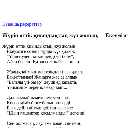
Қазақша рефераттар
Жүріп өттік қиындықтың жүз жолын, Екеумізге
Жүріп өттік қиындықтың жүз жолын,
Екеумізге созып тұрды Күз қолын.
"Үйленуден, қиын дейді үй болу",
Айта берсін! Қатысы жоқ бізге оның.
Жалықпаймын мен өзіңнен наз аңдып,
Бақыттымыз! Жанарға жас аз алдық.
"Балалы үй-базар" деуші ед қазақта,
Үйімізді жіберейік базар қып...
Дәл осылай дәмеленем мен енді,
Көсегеміміз бірге болып көгерді.
Бізге дейін айтып қойған асығыс:
"Шын ғашықтар қосылмайды!" дегенді.
Сен болмасаң, лауламаймын, сөнемін,