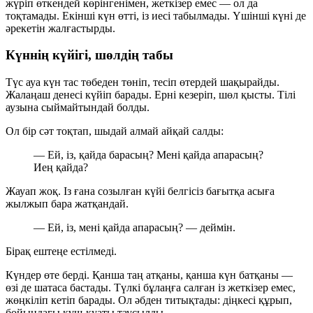
жүріп өткендей көрінгенімен, жеткізер емес — ол да
тоқтамады. Екінші күн өтті, із иесі табылмады. Үшінші күні де
әрекетін жалғастырды.
Күннің күйігі, шөлдің табы
Түс ауа күн тас төбеден төніп, тесіп өтердей шақырайды.
Жалаңаш денесі күйіп барады. Ерні кезеріп, шөл қысты. Тілі
аузына сыймайтындай болды.
Ол бір сәт тоқтап, шыдай алмай айқай салды:
— Ей, із, қайда барасың? Мені қайда апарасың?
Иең қайда?
Жауап жоқ. Із ғана созылған күйі белгісіз бағытқа асыға
жылжып бара жатқандай.
— Ей, із, мені қайда апарасың? — деймін.
Бірақ ештеңе естілмеді.
Күндер өте берді. Қанша таң атқаны, қанша күн батқаны —
өзі де шатаса бастады. Түлкі бұлаңға салған із жеткізер емес,
жөңкіліп кетіп барады. Ол әбден титықтады: діңкесі құрып,
бойындағы күш-қуаты таусылды.