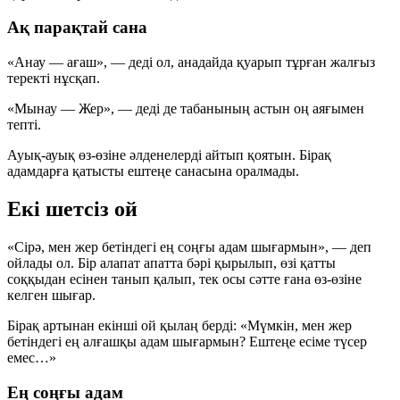
Ақ парақтай сана
«Анау — ағаш», — деді ол, анадайда қуарып тұрған жалғыз
теректі нұсқап.
«Мынау — Жер», — деді де табанының астын оң аяғымен
тепті.
Ауық-ауық өз-өзіне әлденелерді айтып қоятын. Бірақ
адамдарға қатысты ештеңе санасына оралмады.
Екі шетсіз ой
«Сірә, мен жер бетіндегі ең соңғы адам шығармын», — деп
ойлады ол. Бір алапат апатта бәрі қырылып, өзі қатты
соққыдан есінен танып қалып, тек осы сәтте ғана өз-өзіне
келген шығар.
Бірақ артынан екінші ой қылаң берді: «Мүмкін, мен жер
бетіндегі ең алғашқы адам шығармын? Ештеңе есіме түсер
емес…»
Ең соңғы адам