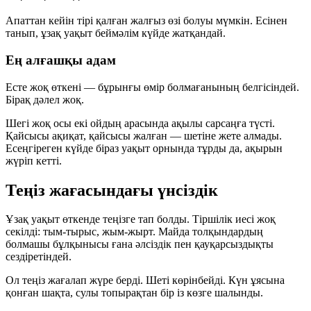
Апаттан кейін тірі қалған жалғыз өзі болуы мүмкін. Есінен
танып, ұзақ уақыт беймәлім күйде жатқандай.
Ең алғашқы адам
Есте жоқ өткені — бұрынғы өмір болмағанының белгісіндей.
Бірақ дәлел жоқ.
Шегі жоқ осы екі ойдың арасында ақылы сарсаңға түсті.
Қайсысы ақиқат, қайсысы жалған — шетіне жете алмады.
Есеңгіреген күйде біраз уақыт орнында тұрды да, ақырын
жүріп кетті.
Теңіз жағасындағы үнсіздік
Ұзақ уақыт өткенде теңізге тап болды. Тіршілік иесі жоқ
секілді: тым-тырыс, жым-жырт. Майда толқындардың
болмашы бұлқынысы ғана әлсіздік пен қауқарсыздықты
сездіретіндей.
Ол теңіз жағалап жүре берді. Шеті көрінбейді. Күн ұясына
қонған шақта, сулы топырақтан бір із көзге шалынды.