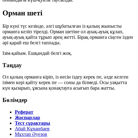
Орман шеті
Бір күні түс кезінде, әлгі шұбатылған із қалың жынысты
орманға келіп тірелді. Орман шетіне ол ауық-ауық құлап,
ауық-ауық қайта тұрып әрең жетті. Бірақ орманға сіңген ізден
әрі қарай еш белгі таппады.
Ізім-қайым. Ешқандай белгі жоқ.
Таңдау
Ол қалың орманға кіріп, із иесін іздеу керек пе, әлде келген
ізімен кері қайту керек пе — соны да білмеді. Осы уақытта
күн қызарып, ұясына қонақтауға асығып бара жатты.
Бөлімдер
Реферат
Жоспарлар
Тест сұрақтары
Абай Құнанбаев
Мұхтар Әуезов