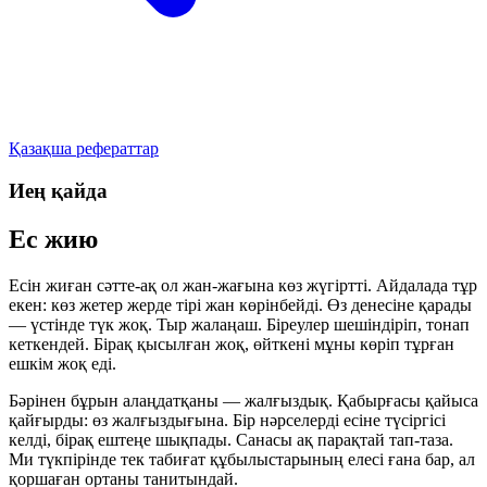
Қазақша рефераттар
Иең қайда
Ес жию
Есін жиған сәтте-ақ ол жан-жағына көз жүгіртті. Айдалада тұр
екен: көз жетер жерде тірі жан көрінбейді. Өз денесіне қарады
— үстінде түк жоқ. Тыр жалаңаш. Біреулер шешіндіріп, тонап
кеткендей. Бірақ қысылған жоқ, өйткені мұны көріп тұрған
ешкім жоқ еді.
Бәрінен бұрын алаңдатқаны — жалғыздық. Қабырғасы қайыса
қайғырды: өз жалғыздығына. Бір нәрселерді есіне түсіргісі
келді, бірақ ештеңе шықпады. Санасы ақ парақтай тап-таза.
Ми түкпірінде тек табиғат құбылыстарының елесі ғана бар, ал
қоршаған ортаны танитындай.