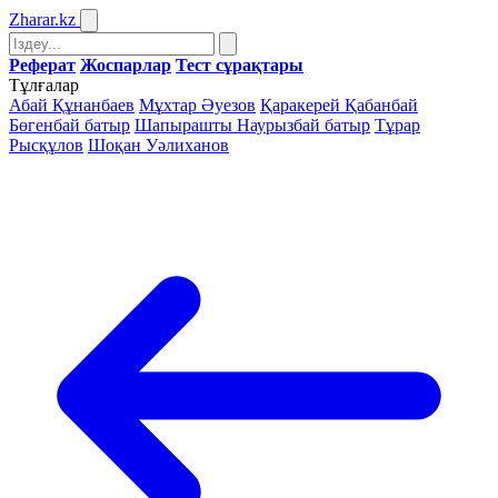
Zharar
.kz
Реферат
Жоспарлар
Тест сұрақтары
Тұлғалар
Абай Құнанбаев
Мұхтар Әуезов
Қаракерей Қабанбай
Бөгенбай батыр
Шапырашты Наурызбай батыр
Тұрар
Рысқұлов
Шоқан Уәлиханов