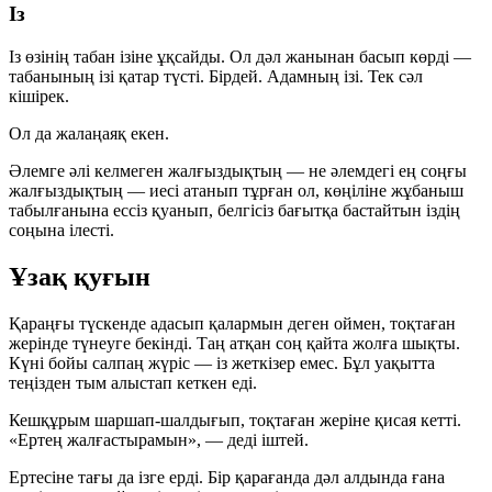
Із
Із өзінің табан ізіне ұқсайды. Ол дәл жанынан басып көрді —
табанының ізі қатар түсті. Бірдей. Адамның ізі. Тек сәл
кішірек.
Ол да жалаңаяқ екен.
Әлемге әлі келмеген жалғыздықтың — не әлемдегі ең соңғы
жалғыздықтың — иесі атанып тұрған ол, көңіліне жұбаныш
табылғанына ессіз қуанып, белгісіз бағытқа бастайтын іздің
соңына ілесті.
Ұзақ қуғын
Қараңғы түскенде адасып қалармын деген оймен, тоқтаған
жерінде түнеуге бекінді. Таң атқан соң қайта жолға шықты.
Күні бойы салпаң жүріс — із жеткізер емес. Бұл уақытта
теңізден тым алыстап кеткен еді.
Кешқұрым шаршап-шалдығып, тоқтаған жеріне қисая кетті.
«Ертең жалғастырамын», — деді іштей.
Ертесіне тағы да ізге ерді. Бір қарағанда дәл алдында ғана