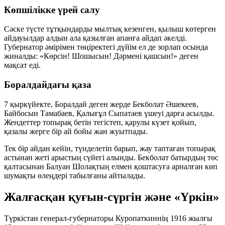
Көпшілікке үрей салу
Сәске түсте тұтқындарды мылтық кезенген, қылыш көтерген
айдауылдар алдын ала қазылған апанға айдап әкелді.
Губернатор әмірімен төңіректегі дүйім ел де зорлап осында
жиналды: «Көрсін! Шошысын! Дәрмені қашсын!» деген
мақсат еді.
Боралдайдағы қаза
7 қыркүйекте, Боралдай деген жерде Бекболат Әшекеев,
Байбосын Тамабаев, Қалығұл Сыпатаев үшеуі дарға асылды.
Жендеттер топырақ бетін тегістеп, қарулы күзет қойып,
қазалы жерге бір ай бойы жан жуытпады.
Тек бір айдан кейін, түнделетіп барып, жау таптаған топырақ
астынан жеті арыстың сүйегі алынды. Бекболат батырдың төс
қалтасынан Балуан Шолақтың елмен қоштасуға арналған көп
шумақты өлеңдері табылғаны айтылады.
Жалғасқан қуғын-сүргін және «Үркін»
Түркістан генерал-губернаторы Куропаткиннің 1916 жылғы