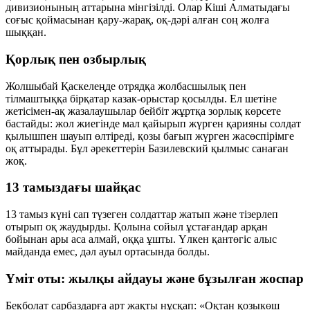
дивизионының аттарына мінгізілді. Олар Кіші Алматыдағы
соғыс қоймасынан қару-жарақ, оқ-дәрі алған соң жолға
шыққан.
Қорлық пен озбырлық
Жолшыбай Қаскелеңде отрядқа жолбасшылық пен
тілмаштыққа бірқатар казак-орыстар қосылды. Ел шетіне
жетісімен-ақ жазалаушылар бейбіт жұртқа зорлық көрсете
бастайды: жол жиегінде мал қайырып жүрген қарияны солдат
қылышпен шауып өлтіреді, қозы бағып жүрген жасөспірімге
оқ аттырады. Бұл әрекеттерін Базилевский қылмыс санаған
жоқ.
13 тамыздағы шайқас
13 тамыз күні сап түзеген солдаттар жатып және тізерлеп
отырып оқ жаудырды. Қолына сойыл ұстағандар арқан
бойынан ары аса алмай, оққа ұшты. Үлкен қантөгіс алыс
майданда емес, дәл ауыл ортасында болды.
Үміт оты: жылқы айдауы және бұзылған жоспар
Бекболат сарбаздарға арт жақты нұсқап: «Оқтан қозыкөш