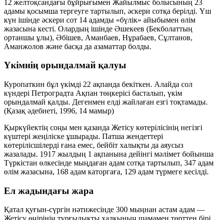
12 желтоқсандағы бұйрығымен Жайылмыс болысының 23
адамы қосымша тергеуге тартылып, әскери сотқа берілді. Үш
күн ішінде әскери сот 14 адамды «бүлік» айыбымен өлім
жазасына кесті. Олардың ішінде Әшекеев (Бекболаттың
ортаншы ұлы), Әбішев, Аманбаев, Нұрабаев, Сұлтанов,
Аманжолов және басқа да азаматтар болды.
Үкімнің орындалмай қалуы
Куропаткин бұл үкімді 22 ақпанда бекіткен. Алайда сол
күндері Петроградта Ақпан төңкерісі басталып, үкім
орындалмай қалды. Дегенмен елді жайлаған езгі тоқтамады.
(
Қазақ әдебиеті
, 1996, 14 мамыр)
Қыркүйектің соңы мен қазанда Жетісу көтерілісінің негізгі
күштері жеңіліске ұшырады. Патша жендеттері
көтерілісшілерді ғана емес, бейбіт халықты да аяусыз
жазалады. 1917 жылдың 1 ақпанына дейінгі мәлімет бойынша
Түркістан өлкесінде мыңдаған адам сотқа тартылып, 347 адам
өлім жазасына, 168 адам каторгаға, 129 адам түрмеге кесілді.
Ел жадындағы жара
Қатал қуғын-сүргін нәтижесінде 300 мыңнан астам адам —
Жетісу өңірінің тұрғылықты халқының шамамен төрттен бірі