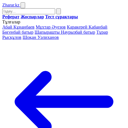
Zharar
.kz
Реферат
Жоспарлар
Тест сұрақтары
Тұлғалар
Абай Құнанбаев
Мұхтар Әуезов
Қаракерей Қабанбай
Бөгенбай батыр
Шапырашты Наурызбай батыр
Тұрар
Рысқұлов
Шоқан Уәлиханов