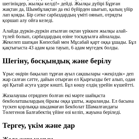
шегініңдер, жылқы келді!» дейді. Жылқы дүбірі Бұрған
жақтан да, Шымбұлақтан да екі бүйірден шығып, қалың үйір
лап қояды. Бір сәтке сарбаздардың үміті оянып, отрядты
қоршап алу ойға келеді.
Алайда дүркін-дүркін атылған оқтан үріккен жылқы алай-
түлей болып, сарбаздардың өзіне тосқауылға айналады.
Жекелеп шапқан Көпесбай мен Мұсабай қарт оққа ұшады. Бұл
қақтығыста 43 адам қаза тауып, 6 адам мүгедек болды.
Шегіну, босқындық және берілу
Ұрыс өңірін бақылап тұрған ауыл сақшылары «жеңілдік» деп
жар салған сәтте, дайын отырған ел Қырғызды бет алып, одан
әрі Қытай асуға үдере көшті. Бұл көшу елдің үрейін күшейтті.
Жазалаушы отрядпен болған екі мәрте шайқаста
бекболатшылардың біразы оққа ұшты, жараланды. Ел басына
түскен қорлыққа шыдамаған Бекболат Шамалғандағы
Төлегенов Балғабектің үйіне өзі келіп, жауына беріледі.
Тергеу, үкім және дар