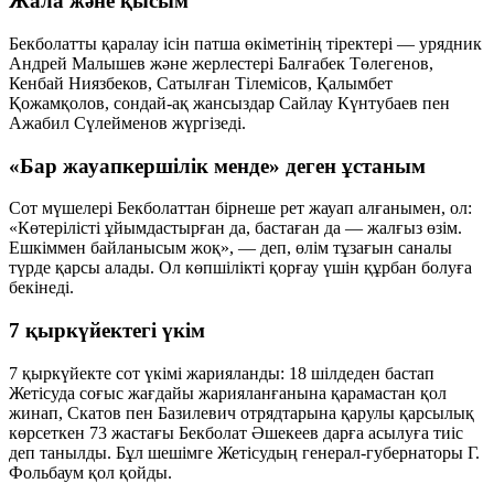
Жала және қысым
Бекболатты қаралау ісін патша өкіметінің тіректері — урядник
Андрей Малышев және жерлестері Балғабек Төлегенов,
Кенбай Ниязбеков, Сатылған Тілемісов, Қалымбет
Қожамқолов, сондай-ақ жансыздар Сайлау Күнтубаев пен
Ажабил Сүлейменов жүргізеді.
«Бар жауапкершілік менде» деген ұстаным
Сот мүшелері Бекболаттан бірнеше рет жауап алғанымен, ол:
«Көтерілісті ұйымдастырған да, бастаған да — жалғыз өзім.
Ешкіммен байланысым жоқ», — деп, өлім тұзағын саналы
түрде қарсы алады. Ол көпшілікті қорғау үшін құрбан болуға
бекінеді.
7 қыркүйектегі үкім
7 қыркүйекте сот үкімі жарияланды: 18 шілдеден бастап
Жетісуда соғыс жағдайы жарияланғанына қарамастан қол
жинап, Скатов пен Базилевич отрядтарына қарулы қарсылық
көрсеткен 73 жастағы Бекболат Әшекеев дарға асылуға тиіс
деп танылды. Бұл шешімге Жетісудың генерал-губернаторы Г.
Фольбаум қол қойды.