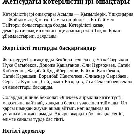
Жетісудағы көтерілістің ірі ошақтары
Көтерілістің ірі ошақтары Асылда — Қызылбөрік, Үшқоңырда
— Жайылмыс, Қастек–Самсы өңірінде — Ботбай мен
Тайторы болыстарында болды. Көтерілісті қазақ
демократиялық интеллигенциясының өкілі Тоқаш Бокин
ұйымдастырып, даярлады.
Жергілікті топтарды басқарғандар
Жер-жердегі жасақтарды Бекболат Әшекеев, Ұзақ Саурықов,
Нүке Сатыбеков, Доқожа Қашағанов, Әли Нұрғожаев, Сатай
Көбегенов, Жақабай Құдайбергенов, Байхан Қазыбеков,
Сатай Қарашаев, Боранбай Жантөлеев, Әлиасқар Сырабаев,
Серғазы Күшіков, Сейдахмет Ысқақов, Иса Сексенбаев секілді
ел азаматтары басқарды.
Солардың ішінде Бекболат Әшекеев айрықша көзге түсті:
мақсатына қайтпай, халқына берген уәдесінен таймады. Ол
қарсы шыққан жауын ашық айтып, көп алдында өз
ұстанымын жасырмады. Ақыры жарқын болашаққа сеніп,
өлімге саналы түрде бас тікті.
Негізгі деректер