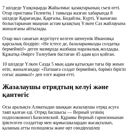
7 шілдеде Үшқоңырда Жайылмыс қазақтарының съезі өтті.
Отар приставы Гилевтің 1 тамызда жазған хабарында 8
шілдеде Қарағанды, Қарғалы, Бидайлы, Күрті, Ұзынағаш
болыстарынан мыңнан астам қазақтың Үлкен Саз жайлауына
жиналғаны айтылады.
Олар мал санағын жүргізуге келген шенеунік Ивановқа
қарсылық білдіріп: «Не істесе де, балаларымызды солдатқа
бермейміз!» деген мазмұнда жазбаша наразылық жолдады.
Құжатқа Әмірге Төлеубаев бастаған 45 адам қол қойған.
10 шілдеде Үлкен Сазда 5 мың адам қатысқан тағы бір жиын
өтіп, жиналғандар: «Патшаға солдат бермейміз, бәріміз бірігіп
соғыс ашамыз!» деп елге жария етті.
Жазалаушы отрядтың келуі және
қантөгіс
Осы аралықта Алматыдан шыққан жазалаушы отряд асуға
таяп қалған еді. Отряд басшысы — Верный уезінің
подполковнигі Базилевский. Құрамы Верный гарнизонынан
іріктелген солдаттар мен жұмысшылардан жасақталып,
қаланың атты полициясы және өрт сөндірушілер