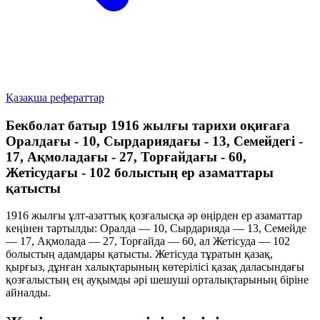
Қазақша рефераттар
Бекболат батыр 1916 жылғы тарихи оқиғаға
Оралдағы - 10, Сырдариядағы - 13, Cемейдегi -
17, Ақмоладағы - 27, Торғайдағы - 60,
Жетiсудағы - 102 болыстың ер азаматтары
қатысты
1916 жылғы ұлт-азаттық қозғалысқа әр өңірден ер азаматтар
кеңінен тартылды: Оралда — 10, Сырдарияда — 13, Семейде
— 17, Ақмолада — 27, Торғайда — 60, ал Жетісуда — 102
болыстың адамдары қатысты. Жетісуда тұратын қазақ,
қырғыз, дұнған халықтарының көтерілісі қазақ даласындағы
қозғалыстың ең ауқымды әрі шешуші орталықтарының біріне
айналды.