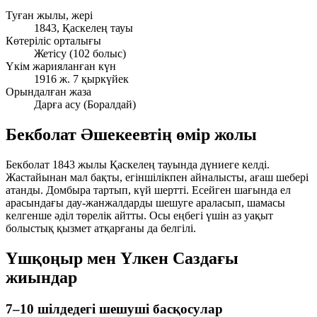
Туған жылы, жері
1843, Қаскелең тауы
Көтеріліс орталығы
Жетісу (102 болыс)
Үкім жарияланған күн
1916 ж. 7 қыркүйек
Орындалған жаза
Дарға асу (Боралдай)
Бекболат Әшекеевтің өмір жолы
Бекболат 1843 жылы Қаскелең тауында дүниеге келді.
Жастайынан мал бақты, егіншілікпен айналысты, ағаш шебері
атанды. Домбыра тартып, күй шертті. Есейген шағында ел
арасындағы дау-жанжалдарды шешуге араласып, шамасы
келгенше әділ төрелік айтты. Осы еңбегі үшін аз уақыт
болыстық қызмет атқарғаны да белгілі.
Үшқоңыр мен Үлкен Саздағы
жиындар
7–10 шілдедегі шешуші басқосулар