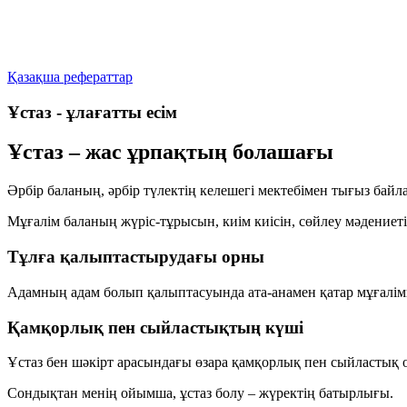
Қазақша рефераттар
Ұстаз - ұлағатты есім
Ұстаз – жас ұрпақтың болашағы
Әрбір баланың, әрбір түлектің келешегі мектебімен тығыз бай
Мұғалім баланың жүріс-тұрысын, киім киісін, сөйлеу мәдениеті
Тұлға қалыптастырудағы орны
Адамның адам болып қалыптасуында ата-анамен қатар мұғалімнің
Қамқорлық пен сыйластықтың күші
Ұстаз бен шәкірт арасындағы өзара қамқорлық пен сыйластық ол
Сондықтан менің ойымша, ұстаз болу – жүректің батырлығы.