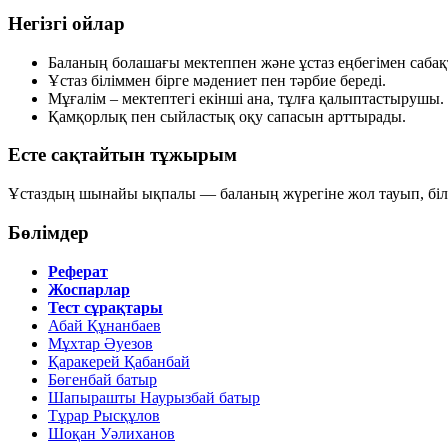
Негізгі ойлар
Баланың болашағы мектеппен және ұстаз еңбегімен сабақ
Ұстаз біліммен бірге мәдениет пен тәрбие береді.
Мұғалім – мектептегі екінші ана, тұлға қалыптастырушы.
Қамқорлық пен сыйластық оқу сапасын арттырады.
Есте сақтайтын тұжырым
Ұстаздың шынайы ықпалы — баланың жүрегіне жол тауып, білім
Бөлімдер
Реферат
Жоспарлар
Тест сұрақтары
Абай Құнанбаев
Мұхтар Әуезов
Қаракерей Қабанбай
Бөгенбай батыр
Шапырашты Наурызбай батыр
Тұрар Рысқұлов
Шоқан Уәлиханов