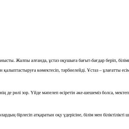
ланысты. Жалпы алғанда, ұстаз оқушыға бағыт-бағдар беріп, біл
н қалыптастыруға көмектесіп, тәрбиелейді. Ұстаз – ұлағатты есім
 де рөлі зор. Үйде мәпелеп өсіретін әке-шешеміз болса, мектепт
ардың бірлесіп атқаратын оқу үдерісіне, білім мен біліктілікт