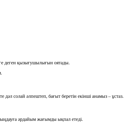
імге деген қызығушылығын оятады.
.
е дәл солай әлпештеп, бағыт беретін екінші анамыз – ұстаз.
і шыңдауға әрдайым жағымды ықпал етеді.