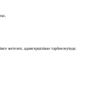
тас.
ге жетелеп, адамгершілікке тәрбиелеуінде.