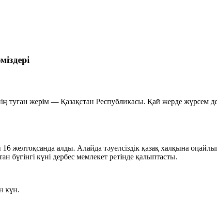
әміздері
ің туған жерім — Қазақстан Республикасы. Қай жерде жүрсем де
ы 16 желтоқсанда алды. Алайда тәуелсіздік қазақ халқына оңайлы
тан бүгінгі күні дербес мемлекет ретінде қалыптасты.
н күн.