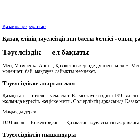
Қазақша рефераттар
Қазақ елінің тәуелсіздігінің басты белгісі - оның р
Тәуелсіздік — ел бақыты
Мен, Мазуренка Арина, Қазақстан жерінде дүниеге келдім. Мен
мәдениеті бай, мақтауға лайықты мемлекет.
Тәуелсіздікке апарған жол
Қазақстан — тәуелсіз мемлекет. Еліміз тәуелсіздігін 1991 жылғ
жолында күресіп, жеңіске жетті. Сол ерліктің арқасында Қазақс
Маңызды дерек
1991 жылғы 16 желтоқсан
— Қазақстан тәуелсіздігін жариялаға
Тәуелсіздіктің нышандары