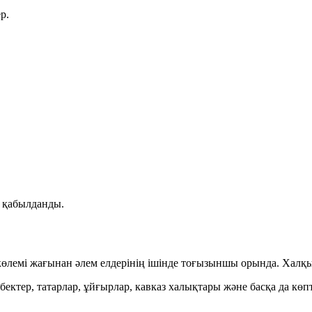
р.
 қабылданды.
өлемі жағынан әлем елдерінің ішінде
тоғызыншы
орында. Халқ
өзбектер, татарлар, ұйғырлар, кавказ халықтары және басқа да 