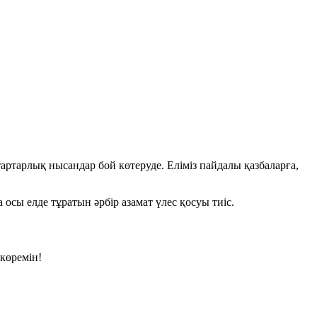
артарлық нысандар бой көтеруде. Еліміз пайдалы қазбаларға,
сы елде тұратын әрбір азамат үлес қосуы тиіс.
көремін!