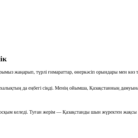
ік
рымыз жаңарып, түрлі ғимараттар, өнеркәсіп орындары мен көз т
алықтың да еңбегі сіңді. Менің ойымша, Қазақстанның дамуына о
қосқым келеді. Туған жерім — Қазақстанды шын жүректен жақсы 