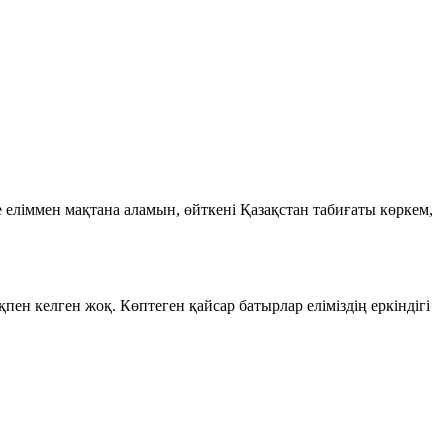
 еліммен мақтана аламын, өйткені Қазақстан табиғаты көркем,
қпен келген жоқ. Көптеген қайсар батырлар еліміздің еркіндігі