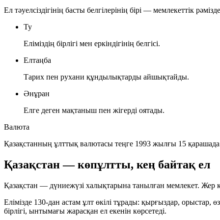
Ел тәуелсіздігінің басты белгілерінің бірі — мемлекеттік рәмізде
Ту
Еліміздің бірлігі мен еркіндігінің белгісі.
Елтаңба
Тарих пен рухани құндылықтарды айшықтайды.
Әнұран
Елге деген мақтаныш пен жігерді оятады.
Валюта
Қазақстанның ұлттық валютасы
теңге
1993 жылғы 15 қарашада
Қазақстан — көпұлтты, кең байтақ ел
Қазақстан — дүниежүзі халықтарына танылған мемлекет. Жер к
Елімізде
130-дан астам
ұлт өкілі тұрады: қырғыздар, орыстар, 
бірлігі, ынтымағы жарасқан ел екенін көрсетеді.