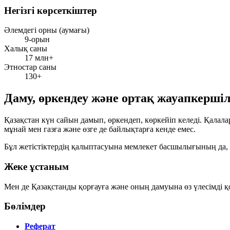
Негізгі көрсеткіштер
Әлемдегі орны (аумағы)
9-орын
Халық саны
17 млн+
Этностар саны
130+
Даму, өркендеу және ортақ жауапкершіл
Қазақстан күн сайын дамып, өркендеп, көркейіп келеді. Қалала
мұнай мен газға және өзге де байлықтарға кенде емес.
Бұл жетістіктердің қалыптасуына мемлекет басшылығының да, х
Жеке ұстаным
Мен де Қазақстанды қорғауға және оның дамуына өз үлесімді 
Бөлімдер
Реферат