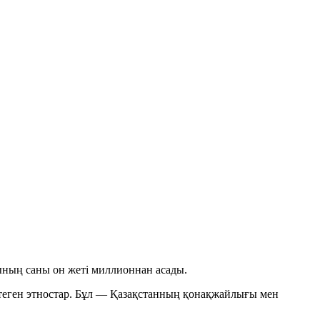
ының саны
он жеті миллионнан
асады.
көптеген этностар. Бұл — Қазақстанның қонақжайлығы мен