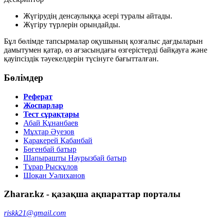
Жүгірудің денсаулыққа әсері туралы айтады.
Жүгіру түрлерін орындайды.
Бұл бөлімде тапсырмалар оқушының
қозғалыс дағдыларын
дамытумен қатар, өз ағзасындағы өзгерістерді байқауға және
қауіпсіздік тәуекелдерін
түсінуге бағытталған.
Бөлімдер
Реферат
Жоспарлар
Тест сұрақтары
Абай Құнанбаев
Мұхтар Әуезов
Қаракерей Қабанбай
Бөгенбай батыр
Шапырашты Наурызбай батыр
Тұрар Рысқұлов
Шоқан Уәлиханов
Zharar.kz - қазақша ақпараттар порталы
riskk21@gmail.com