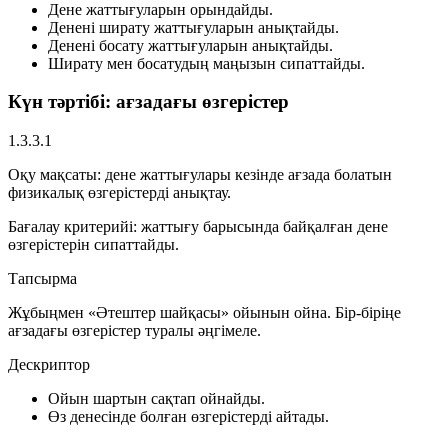
Дене жаттығуларын орындайды.
Денені ширату жаттығуларын анықтайды.
Денені босату жаттығуларын анықтайды.
Ширату мен босатудың маңызын сипаттайды.
Күн тәртібі: ағзадағы өзгерістер
1.3.3.1
Оқу мақсаты:
дене жаттығулары кезінде ағзада болатын
физикалық өзгерістерді анықтау.
Бағалау критерийі:
жаттығу барысында байқалған дене
өзгерістерін сипаттайды.
Тапсырма
Жұбыңмен «Әтештер шайқасы» ойынын ойна. Бір-біріңе
ағзадағы өзгерістер туралы әңгімеле.
Дескриптор
Ойын шартын сақтап ойнайды.
Өз денесінде болған өзгерістерді айтады.