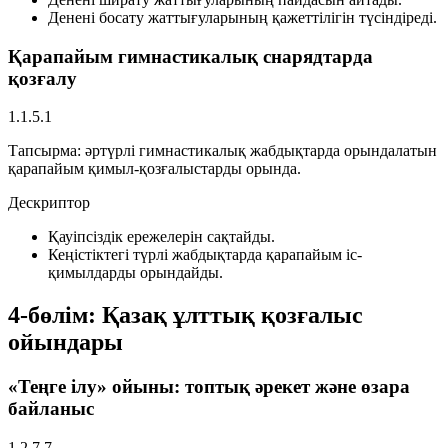
Денені босату жаттығуларының қажеттілігін түсіндіреді.
Қарапайым гимнастикалық снарядтарда
қозғалу
1.1.5.1
Тапсырма:
әртүрлі гимнастикалық жабдықтарда орындалатын
қарапайым қимыл-қозғалыстарды орында.
Дескриптор
Қауіпсіздік ережелерін сақтайды.
Кеңістіктегі түрлі жабдықтарда қарапайым іс-
қимылдарды орындайды.
4-бөлім: Қазақ ұлттық қозғалыс
ойындары
«Теңге ілу» ойыны: топтық әрекет және өзара
байланыс
1.2.7.7