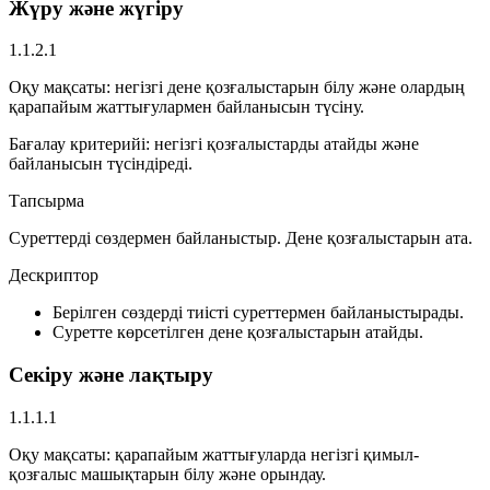
Жүру және жүгіру
1.1.2.1
Оқу мақсаты:
негізгі дене қозғалыстарын білу және олардың
қарапайым жаттығулармен байланысын түсіну.
Бағалау критерийі:
негізгі қозғалыстарды атайды және
байланысын түсіндіреді.
Тапсырма
Суреттерді сөздермен байланыстыр. Дене қозғалыстарын ата.
Дескриптор
Берілген сөздерді тиісті суреттермен байланыстырады.
Суретте көрсетілген дене қозғалыстарын атайды.
Секіру және лақтыру
1.1.1.1
Оқу мақсаты:
қарапайым жаттығуларда негізгі қимыл-
қозғалыс машықтарын білу және орындау.