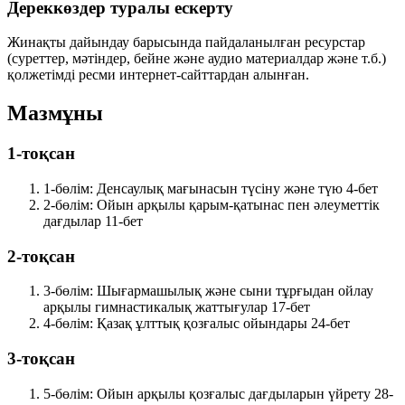
Дереккөздер туралы ескерту
Жинақты дайындау барысында пайдаланылған ресурстар
(суреттер, мәтіндер, бейне және аудио материалдар және т.б.)
қолжетімді ресми интернет-сайттардан алынған.
Мазмұны
1-тоқсан
1-бөлім: Денсаулық мағынасын түсіну және түю
4-бет
2-бөлім: Ойын арқылы қарым-қатынас пен әлеуметтік
дағдылар
11-бет
2-тоқсан
3-бөлім: Шығармашылық және сыни тұрғыдан ойлау
арқылы гимнастикалық жаттығулар
17-бет
4-бөлім: Қазақ ұлттық қозғалыс ойындары
24-бет
3-тоқсан
5-бөлім: Ойын арқылы қозғалыс дағдыларын үйрету
28-