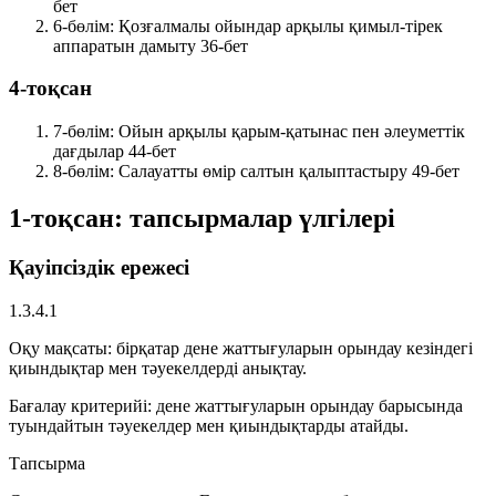
бет
6-бөлім: Қозғалмалы ойындар арқылы қимыл-тірек
аппаратын дамыту
36-бет
4-тоқсан
7-бөлім: Ойын арқылы қарым-қатынас пен әлеуметтік
дағдылар
44-бет
8-бөлім: Салауатты өмір салтын қалыптастыру
49-бет
1-тоқсан: тапсырмалар үлгілері
Қауіпсіздік ережесі
1.3.4.1
Оқу мақсаты:
бірқатар дене жаттығуларын орындау кезіндегі
қиындықтар мен тәуекелдерді анықтау.
Бағалау критерийі:
дене жаттығуларын орындау барысында
туындайтын тәуекелдер мен қиындықтарды атайды.
Тапсырма