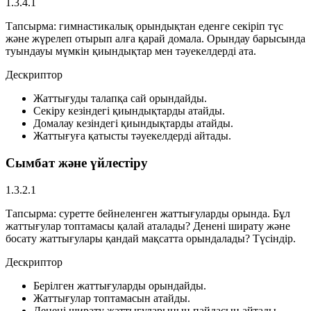
1.3.4.1
Тапсырма:
гимнастикалық орындықтан еденге секіріп түс
және жүрелеп отырып алға қарай домала. Орындау барысында
туындауы мүмкін қиындықтар мен тәуекелдерді ата.
Дескриптор
Жаттығуды талапқа сай орындайды.
Секіру кезіндегі қиындықтарды атайды.
Домалау кезіндегі қиындықтарды атайды.
Жаттығуға қатысты тәуекелдерді айтады.
Сымбат және үйлестіру
1.3.2.1
Тапсырма:
суретте бейнеленген жаттығуларды орында. Бұл
жаттығулар топтамасы қалай аталады? Денені ширату және
босату жаттығулары қандай мақсатта орындалады? Түсіндір.
Дескриптор
Берілген жаттығуларды орындайды.
Жаттығулар топтамасын атайды.
Денені ширату жаттығуларының пайдасын айтады.