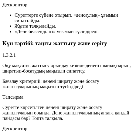
Дескриптор
Суреттерге сүйене отырып, «денсаулық» ұғымын
сипаттайды.
Жұпта талқылайды.
«Дене белсенділігі» ұғымын түсіндіреді.
Күн тәртібі: таңғы жаттығу және серігу
1.3.2.1
Оқу мақсаты:
жаттығу орындау кезінде денені шынықтырып,
ширатып-босатудың маңызын сипаттау.
Бағалау критерийі:
денені ширату және босату
жаттығуларының маңызын түсіндіреді.
Тапсырма
Суретте көрсетілген денені ширату және босату
жаттығуларын орында. Дене жаттығуларының ағзаға қандай
пайдасы бар? Топта талқыла.
Дескриптор