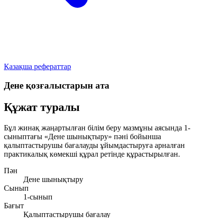
Қазақша рефераттар
Дене қозғалыстарын ата
Құжат туралы
Бұл жинақ жаңартылған білім беру мазмұны аясында 1-
сыныптағы «Дене шынықтыру» пәні бойынша
қалыптастырушы бағалауды ұйымдастыруға арналған
практикалық көмекші құрал ретінде құрастырылған.
Пән
Дене шынықтыру
Сынып
1-сынып
Бағыт
Қалыптастырушы бағалау