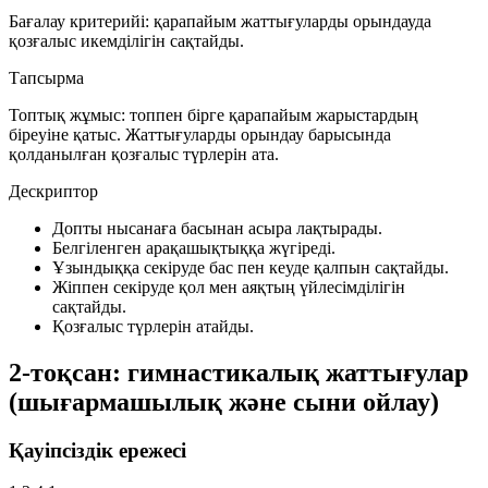
Бағалау критерийі:
қарапайым жаттығуларды орындауда
қозғалыс икемділігін сақтайды.
Тапсырма
Топтық жұмыс: топпен бірге қарапайым жарыстардың
біреуіне қатыс. Жаттығуларды орындау барысында
қолданылған қозғалыс түрлерін ата.
Дескриптор
Допты нысанаға басынан асыра лақтырады.
Белгіленген арақашықтыққа жүгіреді.
Ұзындыққа секіруде бас пен кеуде қалпын сақтайды.
Жіппен секіруде қол мен аяқтың үйлесімділігін
сақтайды.
Қозғалыс түрлерін атайды.
2-тоқсан: гимнастикалық жаттығулар
(шығармашылық және сыни ойлау)
Қауіпсіздік ережесі