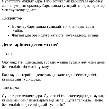
Суреттерге мұқият қара. Гимнастикалық қабырғаға өрмелеу
жаттығуларын орындау барысында туындайтын қиындықтар
мен тәуекелдерді ата.
Дескриптор
Өрмелеу барысында туындайтын қиындықтарды
атайды.
Жаттығуды орындауға қатысты тәуекелдерді айтады.
Дене тәрбиесі дегеніміз не?
1.3.1.1
Оқу мақсаты:
денсаулық туралы жалпы түсінік алу және дене
белсенділігінің мәнін ұғыну.
Бағалау критерийі:
«денсаулық» және «дене белсенділігі»
ұғымдарын түсіндіреді.
Тапсырма
Суреттерге мұқият қара. Суреттегі іс-әрекеттерді «денсаулық»
ұғымымен байланыстырып әңгімеле. Жұпта талқыла. «Дене
белсенділігі» дегенді қалай түсінесің?