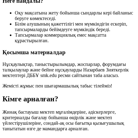
Неге пайдалы?
Оқу мақсатына жету бойынша
сындарлы кері байланыс
беруге көмектеседі.
Білім алушының
қажеттілігі мен мүмкіндігін
ескеріп,
тапсырмаларды бейімдеуге мүмкіндік береді.
Тапсырмалар коммерциялық емес мақсатта
құрастырылған.
Қосымша материалдар
Нұсқаулықтар, таныстырылымдар, жоспарлар, форумдағы
талқылаулар және бейне нұсқауларды
Назарбаев Зияткерлік
мектептері ДББҰ
smk.edu ресми сайтынан таба аласыз.
Жемісті жұмыс пен шығармашылық табыс тілейміз!
Кімге арналған?
Жинақ бастауыш мектеп мұғалімдеріне, әдіскерлерге,
критериалды бағалау бойынша өңірлік және мектеп
үйлестірушілеріне, сондай-ақ осы бағытқа қызығушылық
танытатын өзге де мамандарға арналған.