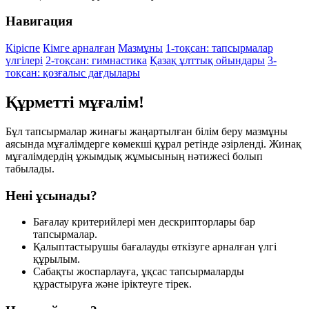
Навигация
Кіріспе
Кімге арналған
Мазмұны
1-тоқсан: тапсырмалар
үлгілері
2-тоқсан: гимнастика
Қазақ ұлттық ойындары
3-
тоқсан: қозғалыс дағдылары
Құрметті мұғалім!
Бұл тапсырмалар жинағы жаңартылған білім беру мазмұны
аясында мұғалімдерге көмекші құрал ретінде әзірленді. Жинақ
мұғалімдердің ұжымдық жұмысының нәтижесі болып
табылады.
Нені ұсынады?
Бағалау критерийлері мен дескрипторлары бар
тапсырмалар.
Қалыптастырушы бағалауды өткізуге арналған үлгі
құрылым.
Сабақты жоспарлауға, ұқсас тапсырмаларды
құрастыруға және іріктеуге тірек.