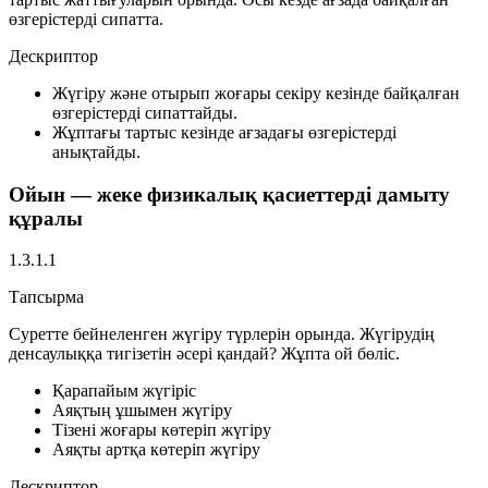
өзгерістерді сипатта.
Дескриптор
Жүгіру және отырып жоғары секіру кезінде байқалған
өзгерістерді сипаттайды.
Жұптағы тартыс кезінде ағзадағы өзгерістерді
анықтайды.
Ойын — жеке физикалық қасиеттерді дамыту
құралы
1.3.1.1
Тапсырма
Суретте бейнеленген жүгіру түрлерін орында. Жүгірудің
денсаулыққа тигізетін әсері қандай? Жұпта ой бөліс.
Қарапайым жүгіріс
Аяқтың ұшымен жүгіру
Тізені жоғары көтеріп жүгіру
Аяқты артқа көтеріп жүгіру
Дескриптор