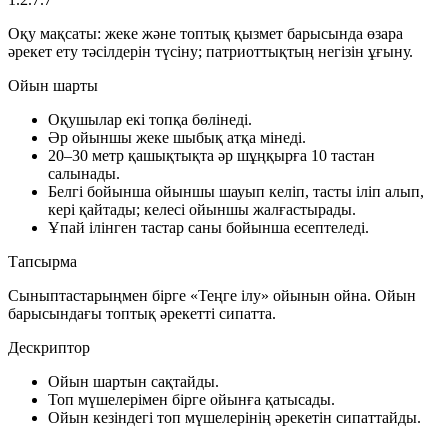
Оқу мақсаты:
жеке және топтық қызмет барысында өзара
әрекет ету тәсілдерін түсіну; патриоттықтың негізін ұғыну.
Ойын шарты
Оқушылар екі топқа бөлінеді.
Әр ойыншы жеке шыбық атқа мінеді.
20–30 метр қашықтықта әр шұңқырға 10 тастан
салынады.
Белгі бойынша ойыншы шауып келіп, тасты іліп алып,
кері қайтады; келесі ойыншы жалғастырады.
Ұпай ілінген тастар саны бойынша есептеледі.
Тапсырма
Сыныптастарыңмен бірге «Теңге ілу» ойынын ойна. Ойын
барысындағы топтық әрекетті сипатта.
Дескриптор
Ойын шартын сақтайды.
Топ мүшелерімен бірге ойынға қатысады.
Ойын кезіндегі топ мүшелерінің әрекетін сипаттайды.