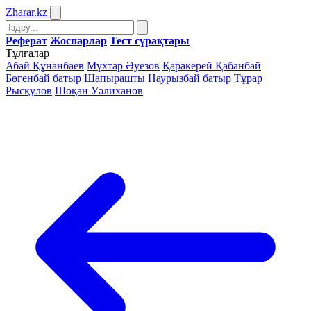
Zharar
.kz
Реферат
Жоспарлар
Тест сұрақтары
Тұлғалар
Абай Құнанбаев
Мұхтар Әуезов
Қаракерей Қабанбай
Бөгенбай батыр
Шапырашты Наурызбай батыр
Тұрар
Рысқұлов
Шоқан Уәлиханов