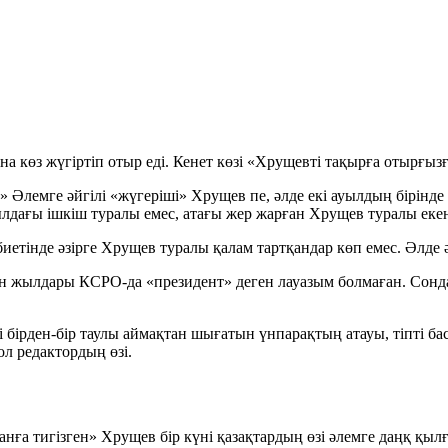
а көз жүгіртіп отыр еді. Кенет көзі
«Хрущевті тақырға отырғыз
?»
Әлемге әйгілі «жүгеріші» Хрущев пе, әлде екі ауылдың бірінде
ылдағы ішкіш туралы емес, атағы жер жарған Хрущев туралы еке
әдебиетінде әзірге Хрущев туралы қалам тартқандар көп емес. Әл
ған жылдары
КСРО-да «президент» деген лауазым болмаған
. Сонд
егі бірден-бір таулы аймақтан шығатын үнпарақтың атауы, тіпті б
л редактордың өзі.
нға тигізген» Хрущев бір күні қазақтардың өзі әлемге даңқ қыл