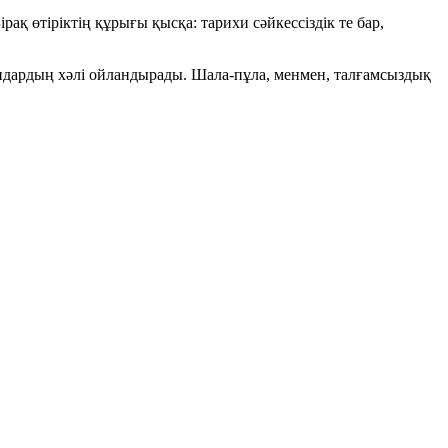
Бірақ
өтіріктің құрығы қысқа
: тарихи сәйкессіздік те бар,
ағандардың хәлі ойландырады. Шала-пұла, менмен, талғамсыздық