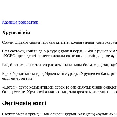
Қазақша рефераттар
Хрущеві кім
Сәмен әлдекім сыйға тартқан кітапты қолына алып, самарқау ған
Сол сәтте-ақ көңілінде бір сұрақ қылаң берді:
«Бұл Хрущев кім
«КСРО президенті...»
деген жолды оқығаннан кейін, әңгіме ау
Рас, бірен-саран естеліктерде аты аталатыны болмаса, қазақ 
Бірақ бір қисынсыздық бірден көзге ұрады: Хрущев ел басқар
өрілген ертегі ме?
«Ертегі» деуге келмейтіндей дерек те бар сияқты: біздің өңірд
Оның үстіне, Хрущевті алдап соғып, тақырға отырғызушы — со
Әңгіменің өзегі
Сюжет былай өрбиді: Тың өлкесін құрып, қазақтың «аузын ақ на