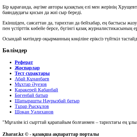
Бір қарағанда, әңгіме авторы қазақтың елі мен жерінің Хрущевт
баяндаудағы қисын да жиі сыр береді.
Екіншіден, саясаттан да, тарихтан да бейхабар, ең бастысы жа
пен үстірттік көбейе берсе, бүгінгі қазақ журналистикасының е
Осындай мәтіндер оқырманның көңіліне еріксіз
түйткіл тастай
Бөлімдер
Реферат
Жоспарлар
Тест сұрақтары
Абай Құнанбаев
Мұхтар Әуезов
Қаракерей Қабанбай
Бөгенбай батыр
Шапырашты Наурызбай батыр
Тұрар Рысқұлов
Шоқан Уәлиханов
"Мұғалім ісі сырттай қарапайым болғанмен – тарихтағы ең ұлы і
Zharar.kz © - қазақша ақпараттар порталы