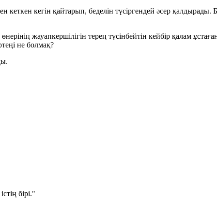
ен кеткен кегін қайтарып, беделін түсіргендей әсер қалдырады. 
зу өнерінің жауапкершілігін терең түсінбейтін кейбір қалам ұст
ртеңі не болмақ?
ды
.
стің бірі."