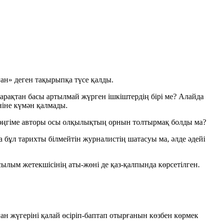
ған»
деген тақырыпқа түсе қалды.
 арақтан басы артылмай жүрген ішкіштердің бірі ме? Алайда
ніне күмән қалмады.
де әңгіме авторы осы олқылықтың орнын толтырмақ болды ма?
а бұл тарихты білмейтін журналистің шатасуы ма, әлде әдейі
асылым жетекшісінің аты-жөні де қаз-қалпында көрсетілген.
ған жүгеріні қалай өсіріп-баптап отырғанын көзбен көрмек