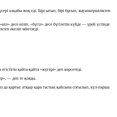
ері алқабы жоқ еді. Бірі ығып, бірі бұғып, жауапкершіліктен
іл» десе иіліп, «бүгіл» десе бүгілетін күйде — үрей үстінде
теп әкеліп мінгізеді.
гістігін қайта-қайта «жүгері» деп көрсетеді.
ұр»
, — деп те қояды.
з да қарғыс атқыр қара тастың қайсына соғылып, күл-парша