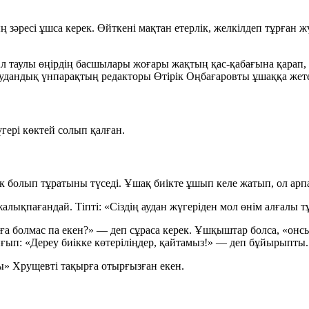
әресі ұшса керек. Өйткені мақтан етерлік, желкілдеп тұрған жүг
л таулы өңірдің басшылары жоғары жақтың қас-қабағына қарап, «и
аудандық үнпарақтың редакторы
Өтірік Оңбағаровты
ұшаққа жетек
гері көктей солып қалған.
 болып тұратыны түседі. Ұшақ биікте ұшып келе жатып, ол арпа е
алықпағандай. Тіпті:
«Сіздің аудан жүгеріден мол өнім алғалы т
ға болмас па екен?»
— деп сұраса керек. Ұшқыштар болса, «онсы
ығып:
«Дереу биікке көтеріліңдер, қайтамыз!»
— деп бұйырыпты.
» Хрущевті тақырға отырғызған екен.