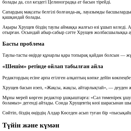
болады да, сол кездегі Целиноградқа ат басын тірейді.
Сапардың мақсаты белгілі болғанда-ақ, лауазымды басшылардың з
қашқандай болады.
Ақыры Хрущев біздің таулы аймаққа
жалғыз өзі ұшып
келеді. А
отырған. Осындай абыр-сабыр сәтте Хрущев жолбасшылыққа 
Басты проблема
Таулы-тасты өңірде құнарлы қара топырақ қайдан болсын — жү
«Шешім» ретінде ойлап табылған айла
Редактордың есіне арпа егілген алқаптың көпке дейін көкпеңбек
Хрущев басын изеп, «Жақсы, жақсы, айтарлықтай», — деуден ж
Мұны мерей көрген редактор ұшқыштарға:
«Сәл төменірек ұшу
боламыз» дегенді айтады. Сонда Хрущевтің көзі шарасынан ш
Сөйтіп, біздің өңірдің
Алдар Көседен асып туған
бір «пысықайы
Түйін және күмән