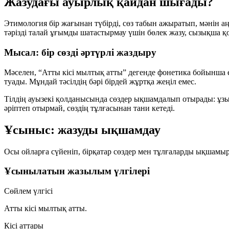
Жазудағы ауырлық қайдан шығады?
Этимология бір жағынан түбірді, сөз табын ажыратып, мәнін аң
тәрізді талай ұғымды шатастырмау үшін бөлек жазу, сызықша қ
Мысал: бір сөзді әртүрлі жаздыру
Мәселен, “Атты кісі мылтық атты” дегенде фонетика бойынша 
туады. Мұндай тәсілдің бәрі бірдей жұртқа жеңіл емес.
Тілдің ауызекі қолданысында сөздер ықшамдалып отырады: ұзы
әріптеп отырмай, сөздің тұлғасынан тани кетеді.
Ұсыныс: жазуды ықшамдау
Осы ойларға сүйеніп, бірқатар сөздер мен тұлғаларды ықшамыр
Ұсынылатын жазылым үлгілері
Сөйлем үлгісі
Атты кісі мылтық атты.
Кісі аттары