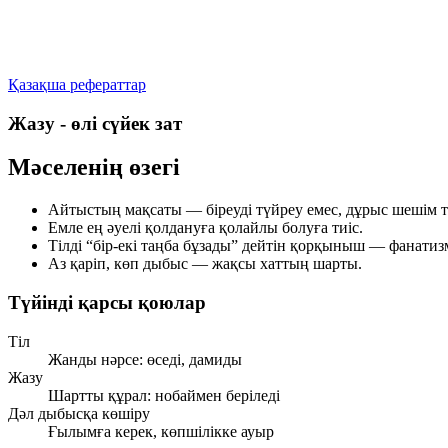
Қазақша рефераттар
Жазу - өлі сүйек зат
Мәселенің өзегі
Айтыстың мақсаты — біреуді түйреу емес, дұрыс шешім т
Емле ең әуелі
қолдануға қолайлы
болуға тиіс.
Тілді “бір-екі таңба бұзады” дейтін қорқыныш — фанатиз
Аз қаріп, көп дыбыс — жақсы хаттың шарты.
Түйінді қарсы қоюлар
Тіл
Жанды нәрсе: өседі, дамиды
Жазу
Шартты құрал: нобаймен беріледі
Дәл дыбысқа көшіру
Ғылымға керек, көпшілікке ауыр