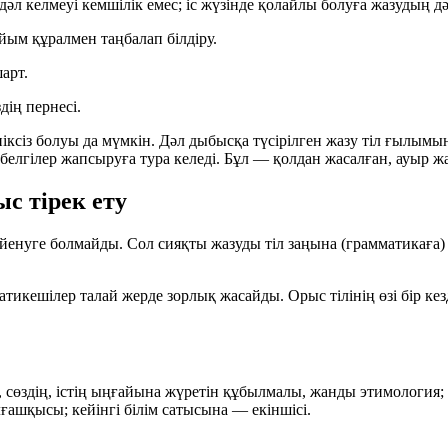
әл келмеуі кемшілік емес; іс жүзінде қолайлы болуға жазудың дәл
айым құралмен таңбалап білдіру.
арт.
дің пернесі.
ксіз болуы да мүмкін. Дәл дыбысқа түсірілген жазу тіл ғылымына
 белгілер жапсыруға тура келеді. Бұл — қолдан жасалған, ауыр жа
с тірек ету
 сүйенуге болмайды. Сол сияқты жазуды тіл заңына (грамматикағ
амматикешілер талай жерде зорлық жасайды. Орыс тілінің өзі бір
, сөздің, істің ыңғайына жүретін құбылмалы, жанды этимология; 
ғашқысы; кейінгі білім сатысына — екіншісі.