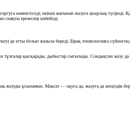
ғартуға көмектеседі; екінші жағынан жазуға ауырлық түсіреді. Қ
ою сияқты ережелер көбейеді.
екеуі де
атты
болып жазыла береді. Бірақ этимологияға сүйенгенде
н тұлғалар қысқарады, дыбыстар сығылады. Сондықтан жазу да 
ақ жазуды ұсынамын. Мақсат — оқуға да, жазуға да жеңілдік бер