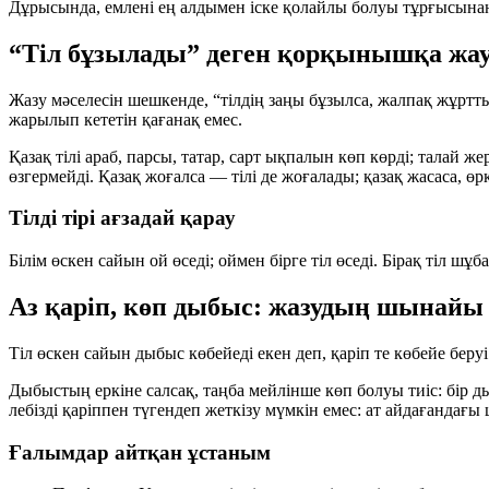
Дұрысында, емлені ең алдымен
іске қолайлы болуы
тұрғысынан
“Тіл бұзылады” деген қорқынышқа жа
Жазу мәселесін шешкенде, “тілдің заңы бұзылса, жалпақ жұртты
жарылып кететін қағанақ емес.
Қазақ тілі араб, парсы, татар, сарт ықпалын көп көрді; талай ж
өзгермейді. Қазақ жоғалса — тілі де жоғалады; қазақ жасаса, өр
Тілді тірі ағзадай қарау
Білім өскен сайын ой өседі; оймен бірге тіл өседі. Бірақ т
Аз қаріп, көп дыбыс: жазудың шынайы
Тіл өскен сайын дыбыс көбейеді екен деп, қаріп те көбейе беру
Дыбыстың еркіне салсақ, таңба мейлінше көп болуы тиіс: бір д
лебізді қаріппен түгендеп жеткізу мүмкін емес: ат айдағандағы 
Ғалымдар айтқан ұстаным