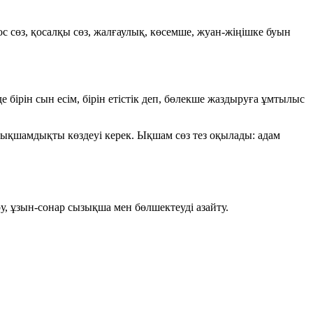
ос сөз, қосалқы сөз, жалғаулық, көсемше, жуан-жіңішке буын
 бірін сын есім, бірін етістік деп, бөлекше жаздыруға ұмтылыс
ықшамдықты көздеуі керек. Ықшам сөз тез оқылады: адам
у, ұзын-сонар сызықша мен бөлшектеуді азайту.