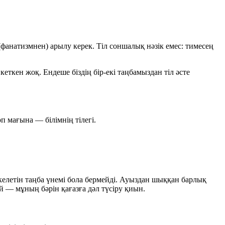
(фанатизмнен) арылу керек. Тіл соншалық нәзік емес: тимесең
кеткен жоқ. Ендеше біздің бір-екі таңбамыздан тіл әсте
көп мағына
— білімнің тілегі.
 келетін таңба үнемі бола бермейді. Ауыздан шыққан барлық
ай — мұның бәрін қағазға дәл түсіру қиын.