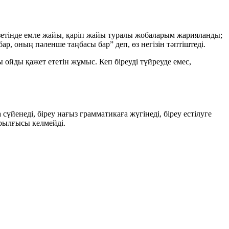
азетінде емле жайы, қаріп жайы туралы жобаларым жарияланды;
ар, оның пәленше таңбасы бар” деп, өз негізін тәптіштеді.
 ойды қажет ететін жұмыс. Кеп біреуді түйреуде емес,
 сүйенеді, біреу нағыз грамматикаға жүгінеді, біреу естілуге
ырылғысы келмейді.