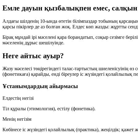
Емле дауын қызбалықпен емес, салқы
Алдағы шілденің 10-ында өтетін білімпаздар тобының қарсаңын
қарсы пікірлер де аз болған жоқ. Елдес көп жазды: жұртты сенді
Бірақ мұндай ірі мәселені
қара борандатып
, соқыр сезімге бері
мәселенің дұрыс шешілуінде.
Неге айтыс ауыр?
Жазу мәселесі төңірегіндегі талас-тартыстың шиеленісуінің өз с
(фонетикаға) қарайды, енді біреулер іс жүзіндегі қолайлылық п
Ұстанымдардың айырмасы
Елдестің негізі
Тіл құралы (этимология), естілу (фонетика).
Менің негізім
Көбінесе іс жүзіндегі қолайлылық (практика), жеңілдік; қажет ж