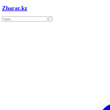
Zharar
.kz