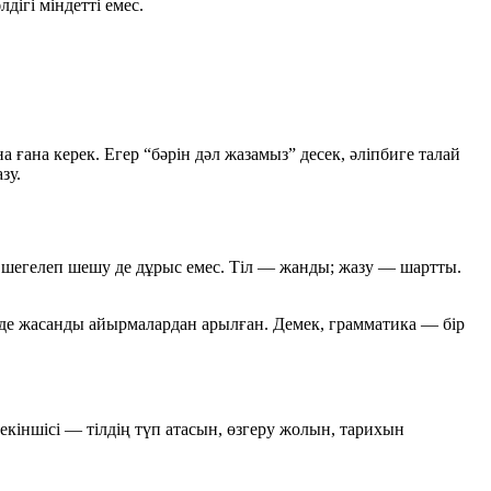
дігі міндетті емес.
 ғана керек. Егер “бәрін дәл жазамыз” десек, әліпбиге талай
зу.
а) шегелеп шешу де дұрыс емес. Тіл — жанды; жазу — шартты.
 кезде жасанды айырмалардан арылған. Демек, грамматика — бір
екіншісі — тілдің түп атасын, өзгеру жолын, тарихын