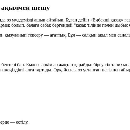
н ақылмен шешу
да өз мүддемізді ашық айтайық. Бұған дейін «Еңбекші қазақ» г
рмек болып, балаға сабақ бергендей “қазақ тілінде пәлен дыбыс б
ліп, қызуланып тексеру — ағаттық. Бұл — салқын ақыл мен саналы
ебептері бар. Емлеге әркім әр жақтан қарайды: біреу тіл тарихына
ен жеңілдікті алға тартады. Әрқайсысы өз ұстанған негізінен ай
ерде — естілу.