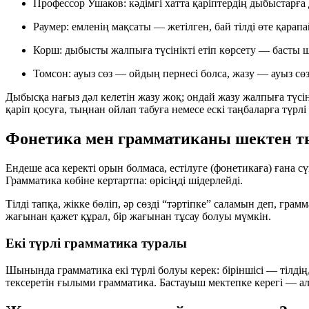
Профессор Ушаков: кәдімгі хатта қаріптердің дыбыстарға д
Раумер: емленің мақсаты — жетілген, бай тілді өте қарап
Корш: дыбысты жалпыға түсінікті етіп көрсету — басты ш
Томсон: ауыз сөз — ойдың пернесі болса, жазу — ауыз сөз
Дыбысқа нағыз дәл келетін жазу жоқ; ондай жазу жалпыға түсіні
қаріп қосуға, тыңнан ойлап табуға немесе ескі таңбаларға түрлі
Фонетика мен грамматиканы шектен ты
Ендеше аса керекті орын болмаса, естілуге (фонетикаға) ғана
Грамматика көбіне кертартпа: өрісіңді шідерлейді.
Тілді тапқа, жікке бөліп, әр сөзді “тәртіпке” саламын деп, гр
жағынан қажет құрал, бір жағынан тұсау болуы мүмкін.
Екі түрлі грамматика туралы
Шынында грамматика екі түрлі болуы керек: біріншісі — тілдің
тексеретін ғылыми грамматика. Бастауыш мектепке керегі — ал