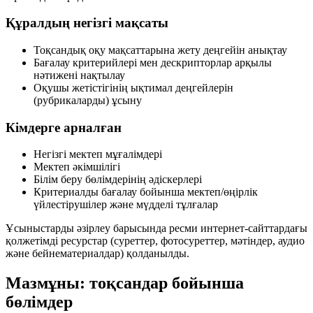
Құралдың негізгі мақсаты
Тоқсандық оқу мақсаттарына жету деңгейін анықтау
Бағалау критерийлері мен дескрипторлар арқылы
нәтижені нақтылау
Оқушы жетістігінің ықтимал деңгейлерін
(рубрикаларды) ұсыну
Кімдерге арналған
Негізгі мектеп мұғалімдері
Мектеп әкімшілігі
Білім беру бөлімдерінің әдіскерлері
Критериалды бағалау бойынша мектеп/өңірлік
үйлестірушілер және мүдделі тұлғалар
Ұсыныстарды әзірлеу барысында ресми интернет-сайттардағы
қолжетімді ресурстар (суреттер, фотосуреттер, мәтіндер, аудио
және бейнематериалдар) қолданылды.
Мазмұны: тоқсандар бойынша
бөлімдер