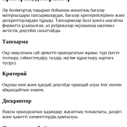
Әр бөлім/ортақ тақырып бойынша жиынтық бағалау
материалдары
тапсырмалардан
,
бағалау критерийлерінен
және
дескрипторлардан
тұрады. Тапсырмалар балл қоюға ыңғайлы
форматта ұсынылған, ал рубрикалар оқушының ықтимал
жетістік деңгейін сипаттайды.
Тапсырма
Оқу мақсатына сай әрекетті орындататын жұмыс түрі (кесте
толтыру, сәйкестендіру, талдау, әңгіме құрастыру, картаға
түсіру).
Критерий
Оқушы нені және қандай деңгейде орындай алуы тиіс екенін
айқындайтын өлшем.
Дескриптор
Нақты орындалатын қадамдар: жауаптың толықтығы, дәлдігі
және қажетті элементтердің қамтылуы.