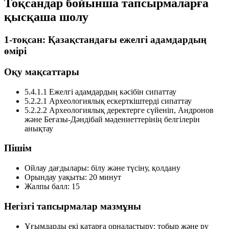
Тоқсандар бойынша тапсырмаларға
қысқаша шолу
1-тоқсан: Қазақстандағы ежелгі адамдардың
өмірі
Оқу мақсаттары
5.4.1.1 Ежелгі адамдардың кәсібін сипаттау
5.2.2.1 Археологиялық ескерткіштерді сипаттау
5.2.2.2 Археологиялық деректерге сүйеніп, Андронов
және Беғазы-Дәндібай мәдениеттерінің белгілерін
анықтау
Пішім
Ойлау дағдылары: білу және түсіну, қолдану
Орындау уақыты: 20 минут
Жалпы балл: 15
Негізгі тапсырмалар мазмұны
Ұғымдарды екі қатарға орналастыру:
тобыр
және
ру