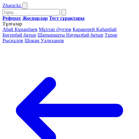
Zharar
.kz
Реферат
Жоспарлар
Тест сұрақтары
Тұлғалар
Абай Құнанбаев
Мұхтар Әуезов
Қаракерей Қабанбай
Бөгенбай батыр
Шапырашты Наурызбай батыр
Тұрар
Рысқұлов
Шоқан Уәлиханов