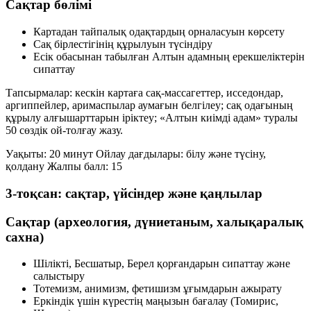
Сақтар бөлімі
Картадан тайпалық одақтардың орналасуын көрсету
Сақ бірлестігінің құрылуын түсіндіру
Есік обасынан табылған Алтын адамның ерекшеліктерін
сипаттау
Тапсырмалар: кескін картаға сақ-массагеттер, исседондар,
аргиппейлер, аримаспылар аумағын белгілеу; сақ одағының
құрылу алғышарттарын іріктеу; «Алтын киімді адам» туралы
50 сөздік ой-толғау жазу.
Уақыты: 20 минут
Ойлау дағдылары: білу және түсіну,
қолдану
Жалпы балл: 15
3-тоқсан: сақтар, үйсіндер және қаңлылар
Сақтар (археология, дүниетаным, халықаралық
сахна)
Шілікті, Бесшатыр, Берел қорғандарын сипаттау және
салыстыру
Тотемизм, анимизм, фетишизм ұғымдарын ажырату
Еркіндік үшін күрестің маңызын бағалау (Томирис,