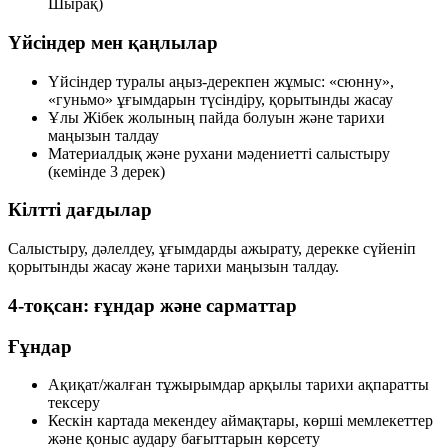
Шырақ)
Үйсіндер мен қаңлылар
Үйсіндер туралы аңыз-дерекпен жұмыс: «сюнну»,
«гуньмо» ұғымдарын түсіндіру, қорытынды жасау
Ұлы Жібек жолының пайда болуын және тарихи
маңызын талдау
Материалдық және рухани мәдениетті салыстыру
(кемінде 3 дерек)
Кілтті дағдылар
Салыстыру, дәлелдеу, ұғымдарды ажырату, дерекке сүйеніп
қорытынды жасау және тарихи маңызын талдау.
4-тоқсан: ғұндар және сарматтар
Ғұндар
Ақиқат/жалған тұжырымдар арқылы тарихи ақпаратты
тексеру
Кескін картада мекендеу аймақтары, көрші мемлекеттер
және қоныс аудару бағыттарын көрсету