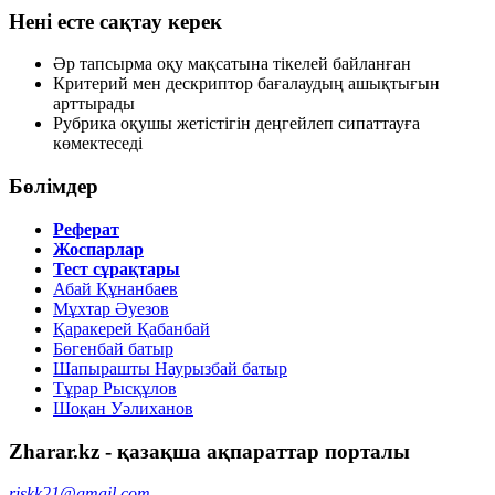
Нені есте сақтау керек
Әр тапсырма оқу мақсатына тікелей байланған
Критерий мен дескриптор бағалаудың ашықтығын
арттырады
Рубрика оқушы жетістігін деңгейлеп сипаттауға
көмектеседі
Бөлімдер
Реферат
Жоспарлар
Тест сұрақтары
Абай Құнанбаев
Мұхтар Әуезов
Қаракерей Қабанбай
Бөгенбай батыр
Шапырашты Наурызбай батыр
Тұрар Рысқұлов
Шоқан Уәлиханов
Zharar.kz - қазақша ақпараттар порталы
riskk21@gmail.com