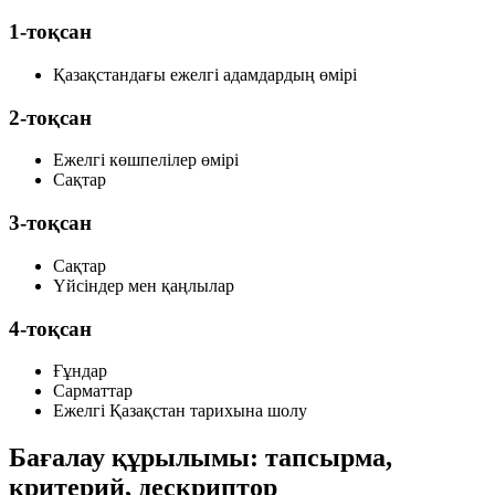
1-тоқсан
Қазақстандағы ежелгі адамдардың өмірі
2-тоқсан
Ежелгі көшпелілер өмірі
Сақтар
3-тоқсан
Сақтар
Үйсіндер мен қаңлылар
4-тоқсан
Ғұндар
Сарматтар
Ежелгі Қазақстан тарихына шолу
Бағалау құрылымы: тапсырма,
критерий, дескриптор