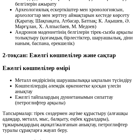
белгілерін ажырату
Археологиялық ескерткіштер мен хронологиясын,
археологтар мен зерттеу аймақтарын кестеде көрсету
(Қаратау, Шақпақата, Атбасар, Батпақ; К. Ақышев, Ә.
Марғұлан, Х. Алпысбаев, М. Медоев)
Андронов мәдениетінің белгілерін тірек-сызба арқылы
толықтыру (қоғамдық бірлестіктер, шаруашылық, діни
наным, баспана, ерекшелік)
2-тоқсан: Ежелгі көшпелілер және сақтар
Ежелгі көшпелілер өмірі
Металл өндірісінің шаруашылыққа ықпалын түсіндіру
Көшпелілердің әлемдік өркениетке қосқан үлесін
анықтау
Ежелгі тайпалардың дүниетанымын сипаттау
(петроглифтер арқылы)
Тапсырмалар: тірек сөздермен әңгіме құрастыру (алғашқы
адамдар, металл, мыс, балқыту, еңбек құралдары),
тұжырымдардың ақиқат/жалғанын анықтау, петроглифтер
туралы сұрақтарға жауап беру.