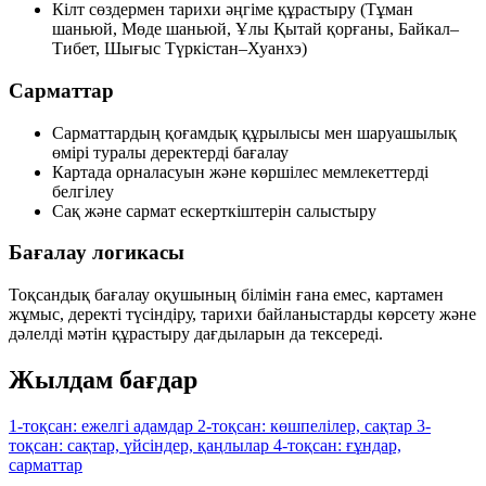
Кілт сөздермен тарихи әңгіме құрастыру (Тұман
шаньюй, Мөде шаньюй, Ұлы Қытай қорғаны, Байкал–
Тибет, Шығыс Түркістан–Хуанхэ)
Сарматтар
Сарматтардың қоғамдық құрылысы мен шаруашылық
өмірі туралы деректерді бағалау
Картада орналасуын және көршілес мемлекеттерді
белгілеу
Сақ және сармат ескерткіштерін салыстыру
Бағалау логикасы
Тоқсандық бағалау оқушының білімін ғана емес,
картамен
жұмыс
,
деректі түсіндіру
,
тарихи байланыстарды көрсету
және
дәлелді мәтін құрастыру
дағдыларын да тексереді.
Жылдам бағдар
1-тоқсан: ежелгі адамдар
2-тоқсан: көшпелілер, сақтар
3-
тоқсан: сақтар, үйсіндер, қаңлылар
4-тоқсан: ғұндар,
сарматтар