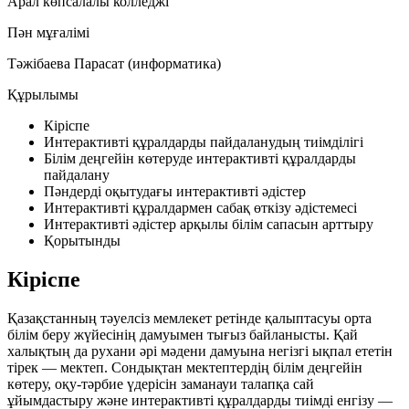
Арал көпсалалы колледжі
Пән мұғалімі
Тәжібаева Парасат (информатика)
Құрылымы
Кіріспе
Интерактивті құралдарды пайдаланудың тиімділігі
Білім деңгейін көтеруде интерактивті құралдарды
пайдалану
Пәндерді оқытудағы интерактивті әдістер
Интерактивті құралдармен сабақ өткізу әдістемесі
Интерактивті әдістер арқылы білім сапасын арттыру
Қорытынды
Кіріспе
Қазақстанның тәуелсіз мемлекет ретінде қалыптасуы орта
білім беру жүйесінің дамуымен тығыз байланысты. Қай
халықтың да рухани әрі мәдени дамуына негізгі ықпал ететін
тірек — мектеп. Сондықтан мектептердің білім деңгейін
көтеру, оқу-тәрбие үдерісін заманауи талапқа сай
ұйымдастыру және интерактивті құралдарды тиімді енгізу —