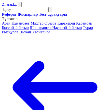
Zharar
.kz
Реферат
Жоспарлар
Тест сұрақтары
Тұлғалар
Абай Құнанбаев
Мұхтар Әуезов
Қаракерей Қабанбай
Бөгенбай батыр
Шапырашты Наурызбай батыр
Тұрар
Рысқұлов
Шоқан Уәлиханов