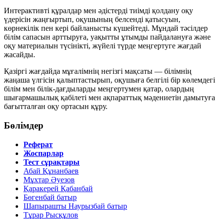
Интерактивті құралдар мен әдістерді тиімді қолдану оқу
үдерісін жаңғыртып, оқушының белсенді қатысуын,
көрнекілік пен кері байланысты күшейтеді. Мұндай тәсілдер
білім сапасын арттыруға, уақытты ұтымды пайдалануға және
оқу материалын түсінікті, жүйелі түрде меңгертуге жағдай
жасайды.
Қазіргі жағдайда мұғалімнің негізгі мақсаты — білімнің
жаңаша үлгісін қалыптастырып, оқушыға белгілі бір көлемдегі
білім мен білік-дағдыларды меңгертумен қатар, олардың
шығармашылық қабілеті мен ақпараттық мәдениетін дамытуға
бағытталған оқу ортасын құру.
Бөлімдер
Реферат
Жоспарлар
Тест сұрақтары
Абай Құнанбаев
Мұхтар Әуезов
Қаракерей Қабанбай
Бөгенбай батыр
Шапырашты Наурызбай батыр
Тұрар Рысқұлов