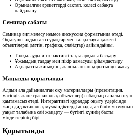
Орындалған әрекеттерді сақтап, келесі сабақта
пайдалану
Семинар сабағы
Семинар әңгімелесу немесе дискуссия форматында өтеді.
Оқытушы алдын ала сұрақтар мен талқылауға қажетті
объектілерді (мәтін, графика, слайдтар) дайындайды.
Талқылауды интерактивті тақта арқылы басқару
Ұжымдық талдау мен пікір алмасуды ұйымдастыру
Ақпаратты жинақтап, жалпыланған қорытынды жасау
Маңызды қорытынды
Алдын ала дайындалған оқу материалдары (презентация,
мәтіндік және графикалық объектілер) сабақтың сапалы өтуін
қамтамасыз етеді. Интерактивті құралдар оқыту үдерісінде
жаңа дидактикалық мүмкіндіктерді ашады, ал білім мазмұнын
уақыт талабына сай жаңарту — бүгінгі күннің басты
міндеттерінің бірі.
Қорытынды