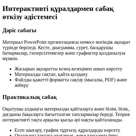
Интерактивті құралдармен сабақ
өткізу әдістемесі
Дәріс сабағы
Материал PowerPoint презентациясы немесе мәтіндік ақпарат
түрінде беріледі. Кесте, диаграмма, сурет, басқарушы
батырмалар, гиперсілтемелер және графиктер қолданылуы
мүмкін.
Жасырын ақпаратты кезең-кезеңімен ашып көрсету
Материалды сақтап, қайта қолдану
Файлды қажетті форматта сақтау (мысалы, PDF) және
жіберу
Практикалық сабақ
Оқытушы алдыңғы материалды қайталауға және білім, білік,
дағдыны бақылауға бағытталған тапсырмалар береді. Теория
интерактивті тақта арқылы қысқа әрі нақты қайталанады.
Есеп шығару, график тұрғызу, құралдарды көрсету
Оқушыны тақтаға шығарып, жеке тапсырма беру