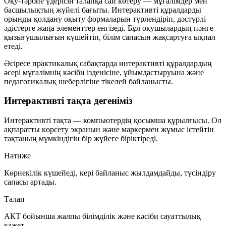
Оқу-тәрбие үдерісін талапқа сай көтеру — мұғалімдер мен
басшылықтың жүйелі бағыты. Интерактивті құралдарды
орынды қолдану оқыту формаларын түрлендіріп, дәстүрлі
әдістерге жаңа элементтер енгізеді. Бұл оқушылардың пәнге
қызығушылығын күшейтіп, білім сапасын жақсартуға ықпал
етеді.
Әсіресе практикалық сабақтарда интерактивті құралдардың
әсері мұғалімнің кәсіби ізденісіне, ұйымдастыруына және
педагогикалық шеберлігіне тікелей байланысты.
Интерактивті тақта дегеніміз
Интерактивті тақта — компьютердің қосымша құрылғысы. Ол
ақпаратты көрсету экранын және маркермен жұмыс істейтін
тақтаның мүмкіндігін бір жүйеге біріктіреді.
Нәтиже
Көрнекілік күшейеді, кері байланыс жылдамдайды, түсіндіру
сапасы артады.
Талап
АКТ бойынша жалпы білімділік және кәсіби сауаттылық
қажет.