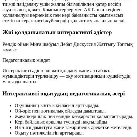
тиімді пайдалану үшін жалпы білімділікпен қатар кәсіби
сауаттылық қажет. Компьютерлер мен АКТ-ның кеңінен
қолданылуы көрнекілік пен кері байланысты қамтамасыз
ететін интерактивті жүйелердің қалыптасуына алып келді.
Жиі қолданылатын интерактивті әдістер
Рөлдік ойын
Миға шабуыл
Дебат
Дискуссия
Жаттығу
Топтық
жұмыс
Педагогикалық міндет
Интерактивті әдістерді жиі қолдану және әр сабақта
мүмкіндіктерін түрлендіру — оқу мотивациясын күшейтудің
маңызды шарты.
Интерактивті оқытудың педагогикалық әсері
Оқушының ынта-ықыласын арттырады.
Ой-өріс пен логикалық ойлауды дамытады.
Жауапкершілік пен өзіндік көзқарасты қалыптастырады.
Кері байланыс арқылы түсінуді нақтылайды.
Өзін-өзі дамытуға және тәжірибелік әрекетке жетелейді.
Оқыту нәтижелілігін арттырады.