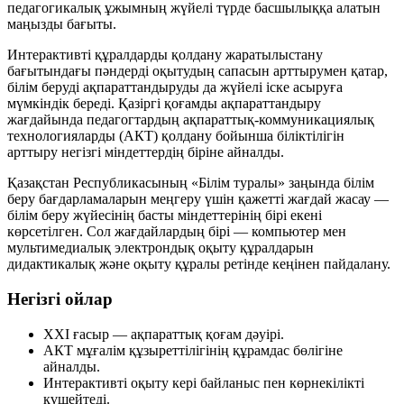
педагогикалық ұжымның жүйелі түрде басшылыққа алатын
маңызды бағыты.
Интерактивті құралдарды қолдану жаратылыстану
бағытындағы пәндерді оқытудың сапасын арттырумен қатар,
білім беруді ақпараттандыруды да жүйелі іске асыруға
мүмкіндік береді. Қазіргі қоғамды ақпараттандыру
жағдайында педагогтардың ақпараттық-коммуникациялық
технологияларды (АКТ) қолдану бойынша біліктілігін
арттыру негізгі міндеттердің біріне айналды.
Қазақстан Республикасының «Білім туралы» заңында білім
беру бағдарламаларын меңгеру үшін қажетті жағдай жасау —
білім беру жүйесінің басты міндеттерінің бірі екені
көрсетілген. Сол жағдайлардың бірі — компьютер мен
мультимедиалық электрондық оқыту құралдарын
дидактикалық және оқыту құралы ретінде кеңінен пайдалану.
Негізгі ойлар
ХХІ ғасыр — ақпараттық қоғам дәуірі.
АКТ мұғалім құзыреттілігінің құрамдас бөлігіне
айналды.
Интерактивті оқыту кері байланыс пен көрнекілікті
күшейтеді.