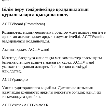
Білім беру тәжірибесінде қолданылатын
құрылғыларға қысқаша шолу
ACTIVboard (Promethean)
Компьютер, мультимедиялық проектор және ақпарат енгізуге
арналған активті қалам арқылы жұмыс істейді. ACTIVstudio
бағдарламасы қолданылады.
Активті қалам, ACTIVwand
Меңзерді басқаруға және тақта мен компьютер арасындағы
байланысты іске асыруға арналған құрал. ACTIVwand
указкасы тақтаның жоғарғы бөлігіне қол жеткізуді
жеңілдетеді.
ACTIVpanelpro
Үлкен аудиторияларға ыңғайлы. Дисплейге жазылған
жазуларды компьютер арқылы көрсетуге болады; жеңіл әрі
тасымалдауға қолайлы.
ACTIVslate / ACTIVslateXR