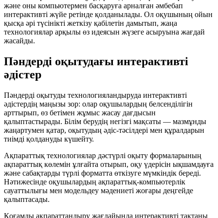
және оны компьютермен басқаруға арналған әмбебап
интерактивті жүйе ретінде қолданылады. Ол оқушының ойын
қысқа әрі түсінікті жеткізу қабілетін дамытып, жаңа
технологиялар арқылы өз идеясын жүзеге асыруына жағдай
жасайды.
Пәндерді оқытудағы интерактивті
әдістер
Пәндерді оқытуды технологияландыруда интерактивті
әдістердің маңызы зор: олар оқушылардың белсенділігін
арттырып, өз бетімен жұмыс жасау дағдысын
қалыптастырады. Білім берудің негізгі мақсаты — мазмұнды
жаңартумен қатар, оқытудың әдіс-тәсілдері мен құралдарын
тиімді қолдануды күшейту.
Ақпараттық технологиялар дәстүрлі оқыту формаларының
ақпараттық көлемін ұлғайта отырып, оқу үдерісін ықшамдауға
және сабақтарды түрлі форматта өткізуге мүмкіндік береді.
Нәтижесінде оқушылардың ақпараттық-компьютерлік
сауаттылығы мен модельдеу мәдениеті жоғары деңгейде
қалыптасады.
Қоғамды ақпараттандыру жағдайында интерактивті тақтаны