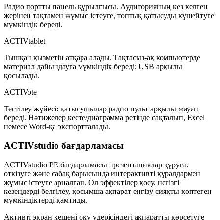
Радио портты панель құрылғысы. Аудиторияның кез келген
жерінен тақтамен жұмыс істеуге, топтық қатысуды күшейтуге
мүмкіндік береді.
ACTIVtablet
Тышқан қызметін атқара алады. Тақтасыз-ақ компьютерде
материал дайындауға мүмкіндік береді; USB арқылы
қосылады.
ACTIVote
Тестілеу жүйесі: қатысушылар радио пульт арқылы жауап
береді. Нәтижелер кесте/диаграмма ретінде сақталып, Excel
немесе Word-қа экспортталады.
ACTIVstudio бағдарламасы
ACTIVstudio PE бағдарламасы презентациялар құруға,
өткізуге және сабақ барысында интерактивті құралдармен
жұмыс істеуге арналған. Ол эффектілер қосу, негізгі
кезеңдерді белгілеу, қосымша ақпарат енгізу сияқты көптеген
мүмкіндіктерді қамтиды.
Активті экран кешені оқу үдерісіндегі ақпаратты көрсетуге