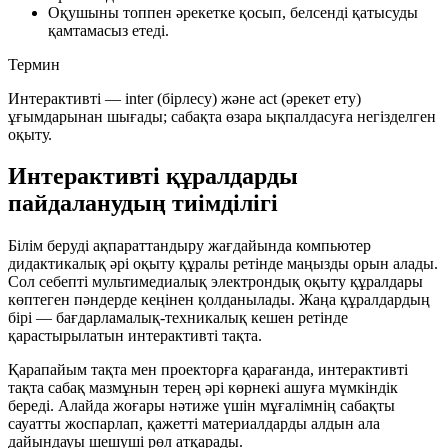
Оқушыны топпен әрекетке қосып, белсенді қатысуды
қамтамасыз етеді.
Термин
Интерактивті
—
inter
(бірлесу) және
act
(әрекет ету)
ұғымдарынан шығады; сабақта өзара ықпалдасуға негізделген
оқыту.
Интерактивті құралдарды
пайдаланудың тиімділігі
Білім беруді ақпараттандыру жағдайында компьютер
дидактикалық әрі оқыту құралы ретінде маңызды орын алады.
Сол себепті мультимедиалық электрондық оқыту құралдары
көптеген пәндерде кеңінен қолданылады. Жаңа құралдардың
бірі — бағдарламалық-техникалық кешен ретінде
қарастырылатын
интерактивті тақта
.
Қарапайым тақта мен проекторға қарағанда, интерактивті
тақта сабақ мазмұнын терең әрі көрнекі ашуға мүмкіндік
береді. Алайда жоғары нәтиже үшін мұғалімнің сабақты
сауатты жоспарлап, қажетті материалдарды алдын ала
дайындауы шешуші рөл атқарады.