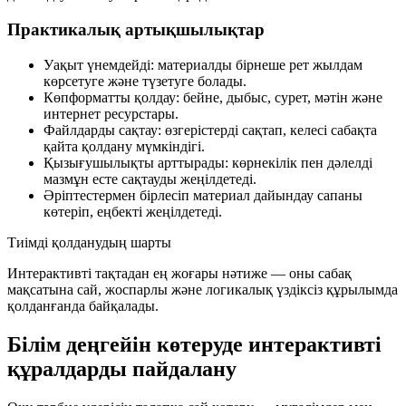
Практикалық артықшылықтар
Уақыт үнемдейді: материалды бірнеше рет жылдам
көрсетуге және түзетуге болады.
Көпформатты қолдау: бейне, дыбыс, сурет, мәтін және
интернет ресурстары.
Файлдарды сақтау: өзгерістерді сақтап, келесі сабақта
қайта қолдану мүмкіндігі.
Қызығушылықты арттырады: көрнекілік пен дәлелді
мазмұн есте сақтауды жеңілдетеді.
Әріптестермен бірлесіп материал дайындау сапаны
көтеріп, еңбекті жеңілдетеді.
Тиімді қолданудың шарты
Интерактивті тақтадан ең жоғары нәтиже — оны
сабақ
мақсатына сай
, жоспарлы және логикалық үздіксіз құрылымда
қолданғанда байқалады.
Білім деңгейін көтеруде интерактивті
құралдарды пайдалану