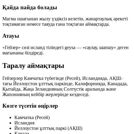
Қайда пайда болады
Магма ошағынан жылу үздіксіз келетін, жанартаулық әрекеті
тоқтамаған немесе таяуда ғана тоқтаған аймақтарда.
Атауы
«Гейзер» сөзі исланд тіліндегі
geysa
— «саулау, шапшу» деген
мағынаны білдіреді.
Таралу аймақтары
Гейзерлер Камчатка түбегінде (Ресей), Исландияда, АҚШ-
тағы Йеллоустон ұлттық паркінде, Калифорнияда, Канадада,
Қытайда, Жаңа Зеландияның Солтүстік аралында және
Жапонияның кейбір жерлерінде кездеседі.
Көзге түсетін өңірлер
Камчатка (Ресей)
Исландия
Йеллоустон ұлттық паркі (АҚШ)
Канада