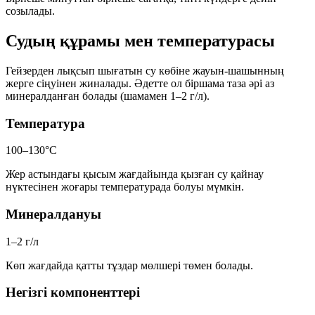
созылады.
Судың құрамы мен температурасы
Гейзерден лықсып шығатын су көбіне жауын-шашынның
жерге сіңуінен жиналады. Әдетте ол біршама таза әрі аз
минералданған болады (шамамен 1–2 г/л).
Температура
100–130°C
Жер астындағы қысым жағдайында қызған су қайнау
нүктесінен жоғары температурада болуы мүмкін.
Минералдануы
1–2 г/л
Көп жағдайда қатты тұздар мөлшері төмен болады.
Негізгі компоненттері