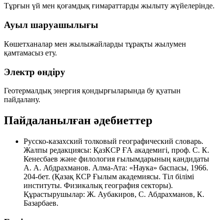
Тұрғын үй мен қоғамдық ғимараттарды жылыту жүйелерінде.
Ауыл шаруашылығы
Көшетханалар мен жылыжайларды тұрақты жылумен
қамтамасыз ету.
Электр өндіру
Геотермалдық энергия қондырғыларында бу қуатын
пайдалану.
Пайдаланылған әдебиеттер
Русско-казахский толковый географический словарь
.
Жалпы редакциясы: ҚазКСР ҒА академигі, проф. С. К.
Кенесбаев және филология ғылымдарының кандидаты
А. А. Абдрахманов. Алма-Ата: «Наука» баспасы, 1966.
204-бет. (Қазақ КСР Ғылым академиясы. Тіл білімі
институты. Физикалық география секторы).
Құрастырушылар: Ж. Аубакиров, С. Абдрахманов, К.
Базарбаев.