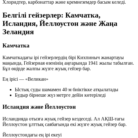
Хлоридтер, карбонаттар және кремнеземдер басым келеді.
Белгілі гейзерлер: Камчатка,
Исландия, Йеллоустон және Жаңа
Зеландия
Камчатка
Камчаткадағы ірі гейзерлердің бірі Кихпиныч жанартауы
маңында, Гейзерная өзенінің аңғарында 1941 жылы табылған.
Бұл өңірде жалпы жүзге жуық гейзер бар.
Ең ірісі — «Великан»
Ыстық суды шамамен 40 м биіктікке атқылатады
Будыр бірнеше жүз метрге дейін көтеріледі
Исландия және Йеллоустон
Исландияда отызға жуық гейзер кездеседі. Ал АҚШ-тағы
Йеллоустон ұлттық саябағында екі жүзге жуық гейзер бар.
Йеллоустондағы ең ірі екеуі