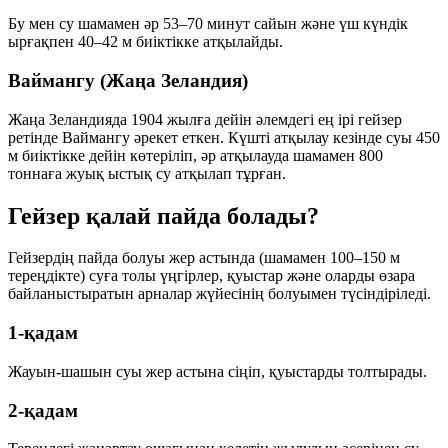
Бу мен су шамамен әр 53–70 минут сайын және үш күндік
ырғақпен 40–42 м биіктікке атқылайды.
Ваймангу (Жаңа Зеландия)
Жаңа Зеландияда 1904 жылға дейін әлемдегі ең ірі гейзер
ретінде Ваймангу әрекет еткен. Күшті атқылау кезінде суы 450
м биіктікке дейін көтеріліп, әр атқылауда шамамен 800
тоннаға жуық ыстық су атқылап тұрған.
Гейзер қалай пайда болады?
Гейзердің пайда болуы жер астында (шамамен 100–150 м
тереңдікте) суға толы үңгірлер, қуыстар және оларды өзара
байланыстыратын арналар жүйесінің болуымен түсіндіріледі.
1-қадам
Жауын-шашын суы жер астына сіңіп, қуыстарды толтырады.
2-қадам