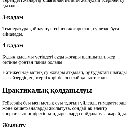
Тереңдегі жанартау ошағынан келетін жылудың әсерінен су
қызады.
3-қадам
Температура қайнау нүктесінен жоғарылап, су лезде буға
айналады.
4-қадам
Будың қысымы үстіндегі суды жоғары шапшытып, жер
бетінде фонтан пайда болады.
Нәтижесінде ыстық су жоғары атқылап, бу будақтап шығады
— гейзердің ең әсерлі көрінісі осылай қалыптасады.
Практикалық қолданылуы
Гейзердің буы мен ыстық суы тұрғын үйлерді, ғимараттарды
және көшетханаларды жылытуға, сондай-ақ электр
энергиясын өндіретін қондырғыларда пайдалануға жарайды.
Жылыту