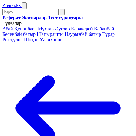
Zharar
.kz
Реферат
Жоспарлар
Тест сұрақтары
Тұлғалар
Абай Құнанбаев
Мұхтар Әуезов
Қаракерей Қабанбай
Бөгенбай батыр
Шапырашты Наурызбай батыр
Тұрар
Рысқұлов
Шоқан Уәлиханов