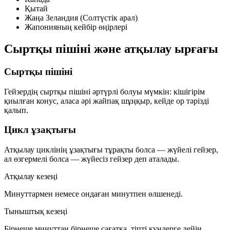
Қытай
Жаңа Зеландия (Солтүстік арал)
Жапонияның кейбір өңірлері
Сыртқы пішіні және атқылау ырғағы
Сыртқы пішіні
Гейзердің сыртқы пішіні әртүрлі болуы мүмкін: кішігірім
қиылған конус, аласа әрі жайпақ шұңқыр, кейде ор тәрізді
қалып.
Цикл ұзақтығы
Атқылау циклінің ұзақтығы тұрақты болса —
жүйелі гейзер
,
ал өзгермелі болса —
жүйесіз гейзер
деп аталады.
Атқылау кезеңі
Минуттармен немесе ондаған минутпен өлшенеді.
Тыныштық кезеңі
Бірнеше минуттан бірнеше сағатқа, тіпті күндерге дейін