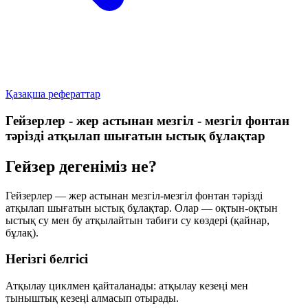
Қазақша рефераттар
Гейзерлер - жер астынан мезгіл - мезгіл фонтан
тәрізді атқылап шығатын ыстық бұлақтар
Гейзер дегеніміз не?
Гейзерлер — жер астынан мезгіл-мезгіл фонтан тәрізді
атқылап шығатын ыстық бұлақтар. Олар — оқтын-оқтын
ыстық су мен бу атқылайтын табиғи су көздері (қайнар,
бұлақ).
Негізгі белгісі
Атқылау
циклмен
қайталанады: атқылау кезеңі мен
тыныштық кезеңі алмасып отырады.