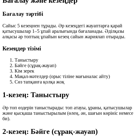
Бағалау және кезеңдер
Бағалау тәртібі
Сайыс
5 кезеңнен
тұрады. Әр кезеңдегі жауаптарға қарай
қатысушылар
1–5 ұпай
аралығында бағаланады. Әділқазы
алқасы әр топтың ұпайын кезең сайын жариялап отырады.
Кезеңдер тізімі
Таныстыру
Бәйге (сұрақ-жауап)
Кім зерек
Мақал-мәтелдер (орыс тіліне мағыналас айту)
Сөз тапқанға қолқа жоқ
1-кезең: Таныстыру
Әр топ өздерін таныстырады: топ атауы, ұраны, қатысушылар
және қысқаша таныстырылым (өлең, ән, шағын көрініс немесе
би).
2-кезең: Бәйге (сұрақ-жауап)