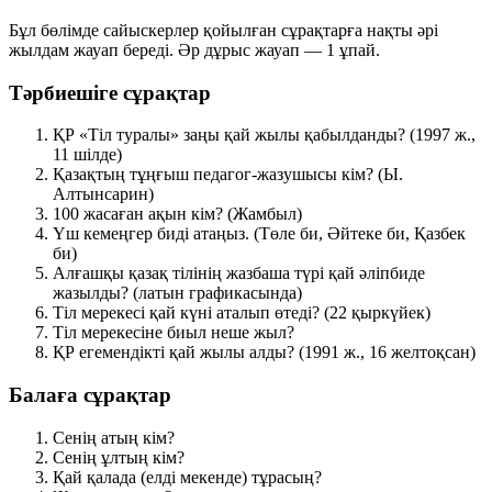
Бұл бөлімде сайыскерлер қойылған сұрақтарға нақты әрі
жылдам жауап береді. Әр дұрыс жауап —
1 ұпай
.
Тәрбиешіге сұрақтар
ҚР «Тіл туралы» заңы қай жылы қабылданды?
(1997 ж.,
11 шілде)
Қазақтың тұңғыш педагог-жазушысы кім?
(Ы.
Алтынсарин)
100 жасаған ақын кім?
(Жамбыл)
Үш кемеңгер биді атаңыз.
(Төле би, Әйтеке би, Қазбек
би)
Алғашқы қазақ тілінің жазбаша түрі қай әліпбиде
жазылды?
(латын графикасында)
Тіл мерекесі қай күні аталып өтеді?
(22 қыркүйек)
Тіл мерекесіне биыл неше жыл?
ҚР егемендікті қай жылы алды?
(1991 ж., 16 желтоқсан)
Балаға сұрақтар
Сенің атың кім?
Сенің ұлтың кім?
Қай қалада (елді мекенде) тұрасың?