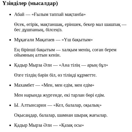
Үзінділер (мысалдар)
Абай — «Ғылым таппай мақтанба»
Өсек, өтірік, мақтаншақ, еріншек, бекер мал шашпақ —
бес дұшпаның, білсеңіз.
Мұқағали Мақатаев — «Үш бақытым»
Ең бірінші бақытым — халқым менің, соған берем
ойымның алтын кенін.
Қадыр Мырза Әли — «Ана тілің — арың бұл»
Өзге тілдің бәрін біл, өз тіліңді құрметте.
Махамбет — «Мен, мен едім, мен едім»
Мен нарында жүргенде, екі тарлан бөрі едім.
Ы. Алтынсарин — «Кел, балалар, оқылық»
Оқысаңдар, балалар, шамнан шырақ жағылар.
Қадыр Мырза Әли — «Қазақ осы»