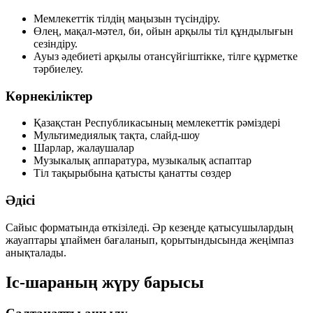
Мемлекеттік тілдің маңызын түсіндіру.
Өлең, мақал-мәтел, би, ойын арқылы тіл құндылығын
сезіндіру.
Ауыз әдебиеті арқылы отансүйгіштікке, тілге құрметке
тәрбиелеу.
Көрнекіліктер
Қазақстан Республикасының мемлекеттік рәміздері
Мультимедиялық тақта, слайд-шоу
Шарлар, жалаушалар
Музыкалық аппаратура, музыкалық аспаптар
Тіл тақырыбына қатысты қанатты сөздер
Әдісі
Сайыс форматында өткізіледі. Әр кезеңде қатысушылардың
жауаптары ұпаймен бағаланып, қорытындысында жеңімпаз
анықталады.
Іс-шараның жүру барысы