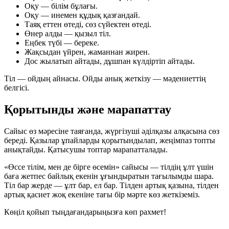
Оқу — білім бұлағы.
Оқу — инемен құдық қазғандай.
Таяқ еттен өтеді, сөз сүйектен өтеді.
Өнер алды — қызыл тіл.
Еңбек түбі — береке.
Жақсыдан үйрен, жаманнан жирен.
Дос жылатып айтады, дұшпан күлдіртіп айтады.
Тіл — ойдың айнасы. Ойды анық жеткізу — мәдениеттің
белгісі.
Қорытынды және марапаттау
Сайыс өз мәресіне таяғанда, жүргізуші әділқазы алқасына сөз
береді. Қазылар ұпайларды қорытындылап, жеңімпаз топты
анықтайды. Қатысушы топтар марапатталады.
«Өссе тілім, мен де бірге өсемін» сайысы — тілдің ұлт үшін
баға жетпес байлық екенін ұғындыратын тағылымды шара.
Тіл бар жерде — ұлт бар, ел бар. Тілден артық қазына, тілден
артық қасиет жоқ екеніне тағы бір мәрте көз жеткіземіз.
Көңіл қойып тыңдағандарыңызға көп рахмет!