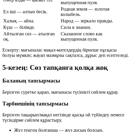
выпущенная пуля.
Родная земля — золотая
Ел іші — алтын бесік.
колыбель.
Халық — айна.
Народ — зеркало правды.
Күш — білімде.
Сила в знании.
Айтылған сөз — атылған
Сказанное слово как
оқ.
выпущенная пуля.
Ескерту: мағыналас мақал-мәтелдердің бірнеше нұсқасы
болуы мүмкін; жауап мазмұны сақталса, дұрыс деп есептеледі.
5-кезең: Сөз тапқанға қолқа жоқ
Баланың тапсырмасы
Берілген суретке қарап, мағынасы түсінікті сөйлем құрау.
Тәрбиешінің тапсырмасы
Берілген тақырып/мақал негізінде қысқа ой түйіндеу немесе
түсіндірме сөйлем құрастыру.
Жүз теңгең болғанша — жүз досың болсын.