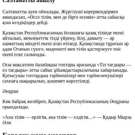
Салтанатты ашылу
Салтанатты әуен ойналады. Жүргізуші көрермендермен
амандасып, «Өссе тілім, мен де бірге өсемін» атты сайысқа
қош келдіңіздер дейді.
Қазақстан Республикасының болашағы қазақ тілінде екені
айтылып, мемлекеттік тілді үйрену, білу, дамыту — әр
азаматтың міндеті екені атап өтіледі. Қазақстанда тұратын әр
адам Отанын сүюге, мәдениеті мен тілін қастерлеуге тиіс
екені еске салынады.
Осы мақсатпен балабақша топтары арасында «Тіл тағдыры —
ел тағдыры» атты сайыс ұйымдастырылатыны хабарланады.
Қатысушы топтардың тәрбиешілері мен тәрбиеленушілері
сахнаға шақырылып, қошемет көрсетіледі.
Әнұран
Көк байрақ желбіреп, Қазақстан Республикасының Әнұраны
орындалады.
«Ана тілім — ерлігім, ана тілім — елдігім…» — Қадыр Мырза
Әли