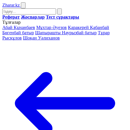
Zharar
.kz
Реферат
Жоспарлар
Тест сұрақтары
Тұлғалар
Абай Құнанбаев
Мұхтар Әуезов
Қаракерей Қабанбай
Бөгенбай батыр
Шапырашты Наурызбай батыр
Тұрар
Рысқұлов
Шоқан Уәлиханов