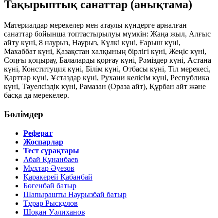
Тақырыптық санаттар (анықтама)
Материалдар мерекелер мен атаулы күндерге арналған
санаттар бойынша топтастырылуы мүмкін: Жаңа жыл, Алғыс
айту күні, 8 наурыз, Наурыз, Күлкі күні, Ғарыш күні,
Махаббат күні, Қазақстан халқының бірлігі күні, Жеңіс күні,
Соңғы қоңырау, Балаларды қорғау күні, Рәміздер күні, Астана
күні, Конституция күні, Білім күні, Отбасы күні, Тіл мерекесі,
Қарттар күні, Ұстаздар күні, Рухани келісім күні, Республика
күні, Тәуелсіздік күні, Рамазан (Ораза айт), Құрбан айт және
басқа да мерекелер.
Бөлімдер
Реферат
Жоспарлар
Тест сұрақтары
Абай Құнанбаев
Мұхтар Әуезов
Қаракерей Қабанбай
Бөгенбай батыр
Шапырашты Наурызбай батыр
Тұрар Рысқұлов
Шоқан Уәлиханов