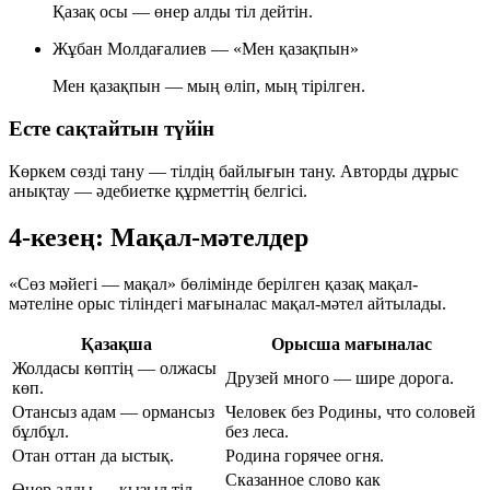
Қазақ осы — өнер алды тіл дейтін.
Жұбан Молдағалиев — «Мен қазақпын»
Мен қазақпын — мың өліп, мың тірілген.
Есте сақтайтын түйін
Көркем сөзді тану — тілдің байлығын тану. Авторды дұрыс
анықтау — әдебиетке құрметтің белгісі.
4-кезең: Мақал-мәтелдер
«Сөз мәйегі — мақал» бөлімінде берілген қазақ мақал-
мәтеліне
орыс тіліндегі мағыналас
мақал-мәтел айтылады.
Қазақша
Орысша мағыналас
Жолдасы көптің — олжасы
Друзей много — шире дорога.
көп.
Отансыз адам — ормансыз
Человек без Родины, что соловей
бұлбұл.
без леса.
Отан оттан да ыстық.
Родина горячее огня.
Сказанное слово как
Өнер алды — қызыл тіл.