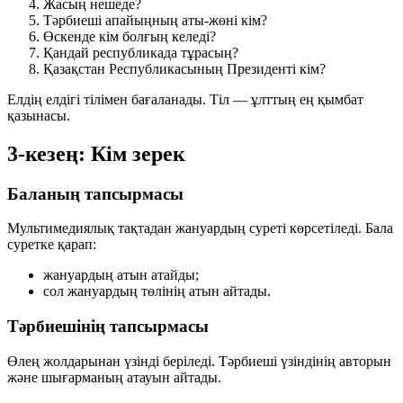
Жасың нешеде?
Тәрбиеші апайыңның аты-жөні кім?
Өскенде кім болғың келеді?
Қандай республикада тұрасың?
Қазақстан Республикасының Президенті кім?
Елдің елдігі тілімен бағаланады. Тіл — ұлттың ең қымбат
қазынасы.
3-кезең: Кім зерек
Баланың тапсырмасы
Мультимедиялық тақтадан жануардың суреті көрсетіледі. Бала
суретке қарап:
жануардың атын атайды;
сол жануардың төлінің атын айтады.
Тәрбиешінің тапсырмасы
Өлең жолдарынан үзінді беріледі. Тәрбиеші үзіндінің авторын
және шығарманың атауын айтады.