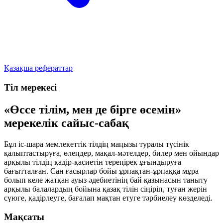
Қазақша рефераттар
Тіл мерекесі
«Өссе тілім, мен де бірге өсемін»
мерекелік сайыс-сабақ
Бұл іс-шара мемлекеттік тілдің маңызы туралы түсінік
қалыптастыруға, өлеңдер, мақал-мәтелдер, билер мен ойындар
арқылы тілдің қадір-қасиетін тереңірек ұғындыруға
бағытталған. Сан ғасырлар бойы ұрпақтан-ұрпаққа мұра
болып келе жатқан ауыз әдебиетінің бай қазынасын таныту
арқылы балалардың бойына қазақ тілін сіңіріп, туған жерін
сүюге, қадірлеуге, бағалап мақтан етуге тәрбиелеу көзделеді.
Мақсаты