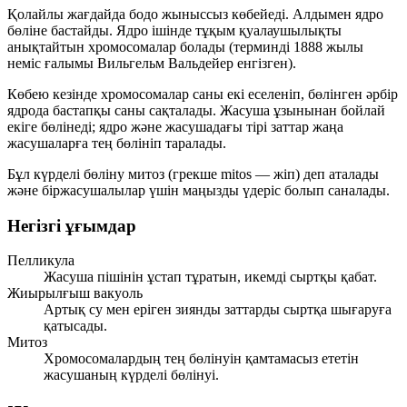
Қолайлы жағдайда бодо
жыныссыз
көбейеді. Алдымен ядро
бөліне бастайды. Ядро ішінде тұқым қуалаушылықты
анықтайтын
хромосомалар
болады (терминді 1888 жылы
неміс ғалымы Вильгельм Вальдейер енгізген).
Көбею кезінде хромосомалар саны екі еселеніп, бөлінген әрбір
ядрода бастапқы саны сақталады. Жасуша
ұзынынан бойлай
екіге бөлінеді; ядро және жасушадағы тірі заттар жаңа
жасушаларға тең бөлініп таралады.
Бұл күрделі бөліну
митоз
(грекше
mitos
— жіп) деп аталады
және біржасушалылар үшін маңызды үдеріс болып саналады.
Негізгі ұғымдар
Пелликула
Жасуша пішінін ұстап тұратын, икемді сыртқы қабат.
Жиырылғыш вакуоль
Артық су мен еріген зиянды заттарды сыртқа шығаруға
қатысады.
Митоз
Хромосомалардың тең бөлінуін қамтамасыз ететін
жасушаның күрделі бөлінуі.