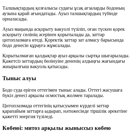
Талшықтардың қозғалысы судағы ұсақ ағзаларды бодоның
аузына қарай ағындатады.
Ауыз
талшықтардың түбінде
орналасады.
Ауыз маңында
асқорыту вакуолі
түзіліп, оған түскен қорек
асқорыту сөлінің әсерінен қорытылады да, заттар
цитоплазмаға өтеді. Қоректік заттар зат алмасу барысында
бодо денесін құрауға жұмсалады.
Қорытылмаған қалдықтар ауыз арқылы сыртқа шығарылады.
Қажетсіз заттардың бөлінуіне дененің алдыңғы жағындағы
жиырылғыш вакуоль
қатысады.
Тыныс алуы
Бодо суда еріген
оттегімен
тыныс алады. Оттегі жасушаға
бүкіл денесі арқылы
осмостық жолмен
таралады.
Цитоплазмада оттегінің қатысуымен күрделі заттар
қарапайым заттарға ыдырап, нәтижесінде тіршілік әрекетіне
қажетті
энергия
түзіледі.
Көбеюі: митоз арқылы жыныссыз көбею