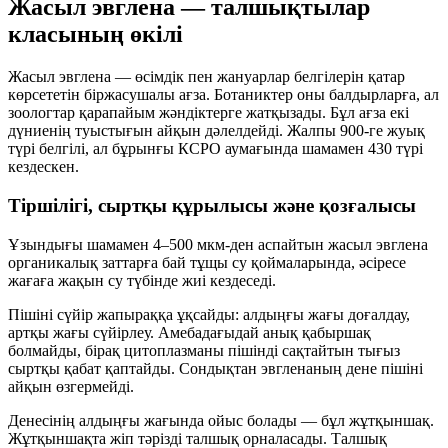
Жасыл эвглена — талшықтылар
класының өкілі
Жасыл эвглена
— өсімдік пен жануарлар белгілерін қатар
көрсететін біржасушалы ағза. Ботаниктер оны балдырларға, ал
зоологтар қарапайым жәндіктерге жатқызады. Бұл ағза екі
дүниенің туыстығын айқын дәлелдейді. Жалпы
900-ге жуық
түрі
белгілі, ал бұрынғы КСРО аумағында шамамен
430 түрі
кездескен.
Тіршілігі, сыртқы құрылысы және қозғалысы
Ұзындығы шамамен
4–500 мкм-ден
аспайтын жасыл эвглена
органикалық заттарға бай тұщы су қоймаларында, әсіресе
жағаға жақын су түбінде жиі кездеседі.
Пішіні сүйір жапыраққа ұқсайды: алдыңғы жағы
доғалдау
,
артқы жағы
сүйірлеу
. Амебадағыдай анық қабыршақ
болмайды, бірақ цитоплазманы пішінді сақтайтын
тығыз
сыртқы қабат
қаптайды. Сондықтан эвгленаның дене пішіні
айқын өзгермейді.
Денесінің алдыңғы жағында ойыс болады — бұл
жұтқыншақ
.
Жұтқыншақта жіп тәрізді
талшық
орналасады. Талшық