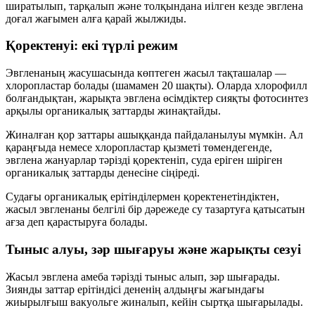
ширатылып, тарқалып және толқындана иілген кезде эвглена
доғал жағымен алға қарай жылжиды.
Қоректенуі: екі түрлі режим
Эвгленаның жасушасында көптеген жасыл тақташалар —
хлоропластар
болады (шамамен 20 шақты). Оларда
хлорофилл
болғандықтан, жарықта эвглена өсімдіктер сияқты
фотосинтез
арқылы органикалық заттарды жинақтайды.
Жиналған қор заттары ашыққанда пайдаланылуы мүмкін. Ал
қараңғыда
немесе хлоропластар қызметі төмендегенде,
эвглена жануарлар тәрізді қоректеніп, суда еріген
шіріген
органикалық заттарды
денесіне сіңіреді.
Судағы органикалық ерітінділермен қоректенетіндіктен,
жасыл эвгленаны белгілі бір дәрежеде
су тазартуға қатысатын
ағза
деп қарастыруға болады.
Тыныс алуы, зәр шығаруы және жарықты сезуі
Жасыл эвглена амеба тәрізді тыныс алып, зәр шығарады.
Зиянды заттар ерітіндісі дененің алдыңғы жағындағы
жиырылғыш вакуольге
жиналып, кейін сыртқа шығарылады.