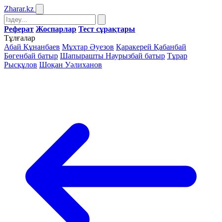
Zharar
.kz
Реферат
Жоспарлар
Тест сұрақтары
Тұлғалар
Абай Құнанбаев
Мұхтар Әуезов
Қаракерей Қабанбай
Бөгенбай батыр
Шапырашты Наурызбай батыр
Тұрар
Рысқұлов
Шоқан Уәлиханов