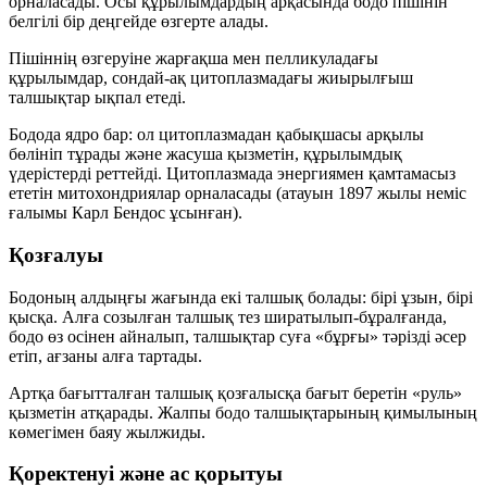
орналасады. Осы құрылымдардың арқасында бодо пішінін
белгілі бір деңгейде өзгерте алады.
Пішіннің өзгеруіне жарғақша мен пелликуладағы
құрылымдар, сондай-ақ цитоплазмадағы
жиырылғыш
талшықтар
ықпал етеді.
Бодода
ядро
бар: ол цитоплазмадан қабықшасы арқылы
бөлініп тұрады және жасуша қызметін, құрылымдық
үдерістерді реттейді. Цитоплазмада энергиямен қамтамасыз
ететін
митохондриялар
орналасады (атауын 1897 жылы неміс
ғалымы Карл Бендос ұсынған).
Қозғалуы
Бодоның алдыңғы жағында
екі талшық
болады: бірі ұзын, бірі
қысқа. Алға созылған талшық тез ширатылып-бұралғанда,
бодо өз осінен айналып, талшықтар суға «бұрғы» тәрізді әсер
етіп, ағзаны
алға тартады
.
Артқа бағытталған талшық қозғалысқа
бағыт беретін «руль»
қызметін атқарады. Жалпы бодо талшықтарының қимылының
көмегімен
баяу
жылжиды.
Қоректенуі және ас қорытуы