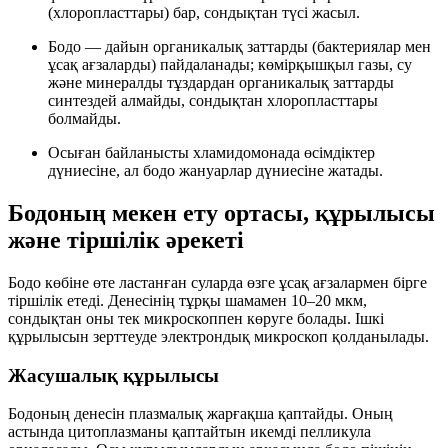
(хлоропласттары)
бар, сондықтан түсі жасыл.
Бодо
— дайын органикалық заттарды (бактериялар мен
ұсақ ағзаларды) пайдаланады;
көмірқышқыл газы, су
және минералды тұздардан
органикалық заттарды
синтездей алмайды, сондықтан
хлоропласттары
болмайды
.
Осыған байланысты хламидомонада
өсімдіктер
дүниесіне
, ал бодо
жануарлар дүниесіне
жатады.
Бодоның мекен ету ортасы, құрылысы
және тіршілік әрекеті
Бодо көбіне
өте ластанған суларда
өзге ұсақ ағзалармен бірге
тіршілік етеді. Денесінің тұрқы шамамен
10–20 мкм
,
сондықтан оны тек
микроскоппен
көруге болады. Ішкі
құрылысын зерттеуде
электрондық микроскоп
қолданылады.
Жасушалық құрылысы
Бодоның денесін
плазмалық жарғақша
қаптайды. Оның
астында цитоплазманы қаптайтын икемді
пелликула