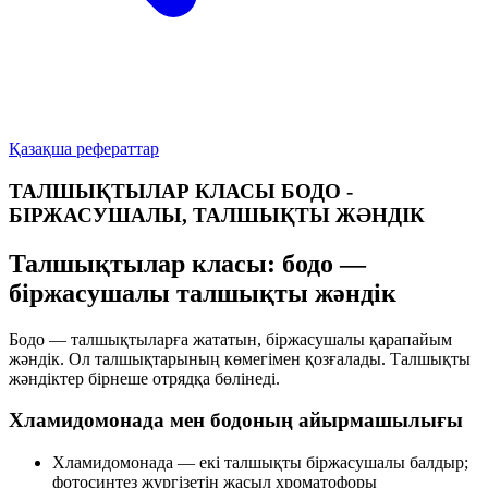
Қазақша рефераттар
ТАЛШЫҚТЫЛАР КЛАСЫ БОДО -
БІРЖАСУШАЛЫ, ТАЛШЫҚТЫ ЖӘНДІК
Талшықтылар класы: бодо —
біржасушалы талшықты жәндік
Бодо
— талшықтыларға жататын,
біржасушалы
қарапайым
жәндік. Ол
талшықтарының
көмегімен қозғалады. Талшықты
жәндіктер бірнеше отрядқа бөлінеді.
Хламидомонада мен бодоның айырмашылығы
Хламидомонада
— екі талшықты біржасушалы балдыр;
фотосинтез
жүргізетін жасыл
хроматофоры