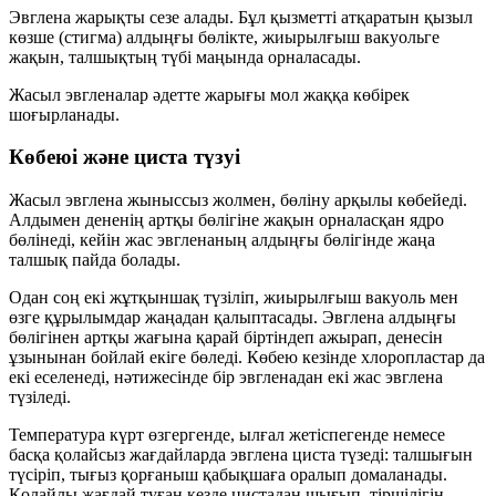
Эвглена
жарықты сезе
алады. Бұл қызметті атқаратын
қызыл
көзше
(стигма) алдыңғы бөлікте, жиырылғыш вакуольге
жақын, талшықтың түбі маңында орналасады.
Жасыл эвгленалар әдетте
жарығы мол жаққа
көбірек
шоғырланады.
Көбеюі және циста түзуі
Жасыл эвглена
жыныссыз
жолмен,
бөліну
арқылы көбейеді.
Алдымен дененің артқы бөлігіне жақын орналасқан
ядро
бөлінеді, кейін жас эвгленаның алдыңғы бөлігінде жаңа
талшық пайда болады.
Одан соң екі жұтқыншақ түзіліп, жиырылғыш вакуоль мен
өзге құрылымдар жаңадан қалыптасады. Эвглена алдыңғы
бөлігінен артқы жағына қарай біртіндеп ажырап, денесін
ұзынынан бойлай
екіге бөледі. Көбею кезінде хлоропластар да
екі еселенеді, нәтижесінде бір эвгленадан
екі жас эвглена
түзіледі.
Температура күрт өзгергенде, ылғал жетіспегенде немесе
басқа қолайсыз жағдайларда эвглена
циста
түзеді: талшығын
түсіріп, тығыз қорғаныш қабықшаға оралып домаланады.
Қолайлы жағдай туған кезде цистадан шығып, тіршілігін